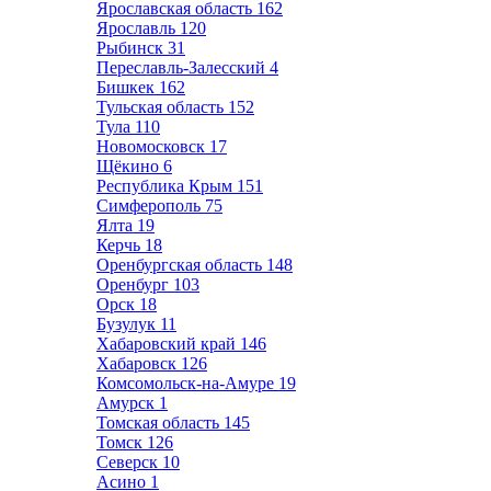
Ярославская область
162
Ярославль
120
Рыбинск
31
Переславль-Залесский
4
Бишкек
162
Тульская область
152
Тула
110
Новомосковск
17
Щёкино
6
Республика Крым
151
Симферополь
75
Ялта
19
Керчь
18
Оренбургская область
148
Оренбург
103
Орск
18
Бузулук
11
Хабаровский край
146
Хабаровск
126
Комсомольск-на-Амуре
19
Амурск
1
Томская область
145
Томск
126
Северск
10
Асино
1