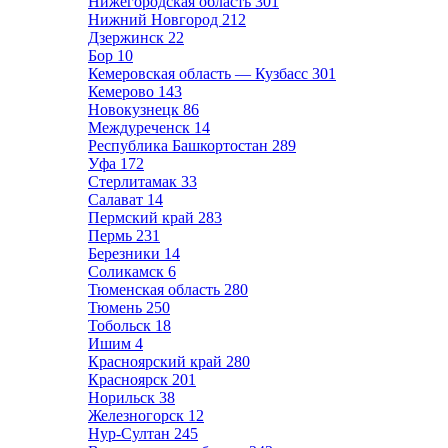
Нижегородская область
301
Нижний Новгород
212
Дзержинск
22
Бор
10
Кемеровская область — Кузбасс
301
Кемерово
143
Новокузнецк
86
Междуреченск
14
Республика Башкортостан
289
Уфа
172
Стерлитамак
33
Салават
14
Пермский край
283
Пермь
231
Березники
14
Соликамск
6
Тюменская область
280
Тюмень
250
Тобольск
18
Ишим
4
Красноярский край
280
Красноярск
201
Норильск
38
Железногорск
12
Нур-Султан
245