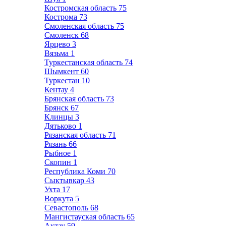
Костромская область
75
Кострома
73
Смоленская область
75
Смоленск
68
Ярцево
3
Вязьма
1
Туркестанская область
74
Шымкент
60
Туркестан
10
Кентау
4
Брянская область
73
Брянск
67
Клинцы
3
Дятьково
1
Рязанская область
71
Рязань
66
Рыбное
1
Скопин
1
Республика Коми
70
Сыктывкар
43
Ухта
17
Воркута
5
Севастополь
68
Мангистауская область
65
Актау
59