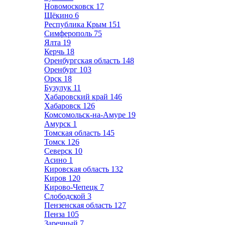
Новомосковск
17
Щёкино
6
Республика Крым
151
Симферополь
75
Ялта
19
Керчь
18
Оренбургская область
148
Оренбург
103
Орск
18
Бузулук
11
Хабаровский край
146
Хабаровск
126
Комсомольск-на-Амуре
19
Амурск
1
Томская область
145
Томск
126
Северск
10
Асино
1
Кировская область
132
Киров
120
Кирово-Чепецк
7
Слободской
3
Пензенская область
127
Пенза
105
Заречный
7