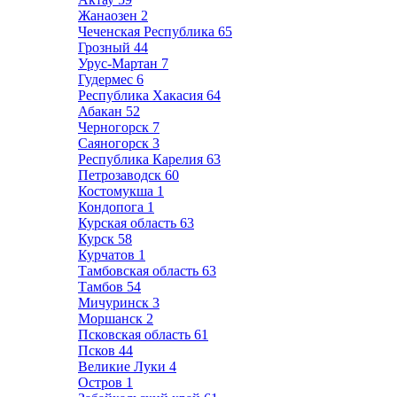
Жанаозен
2
Чеченская Республика
65
Грозный
44
Урус-Мартан
7
Гудермес
6
Республика Хакасия
64
Абакан
52
Черногорск
7
Саяногорск
3
Республика Карелия
63
Петрозаводск
60
Костомукша
1
Кондопога
1
Курская область
63
Курск
58
Курчатов
1
Тамбовская область
63
Тамбов
54
Мичуринск
3
Моршанск
2
Псковская область
61
Псков
44
Великие Луки
4
Остров
1