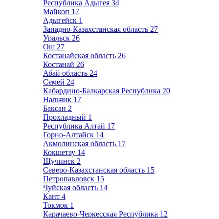
Республика Адыгея
34
Майкоп
17
Адыгейск
1
Западно-Казахстанская область
27
Уральск
26
Ош
27
Костанайская область
26
Костанай
26
Абай область
24
Семей
24
Кабардино-Балкарская Республика
20
Нальчик
17
Баксан
2
Прохладный
1
Республика Алтай
17
Горно-Алтайск
14
Акмолинская область
17
Кокшетау
14
Щучинск
2
Северо-Казахстанская область
15
Петропавловск
15
Чуйская область
14
Кант
4
Токмок
1
Карачаево-Черкесская Республика
12