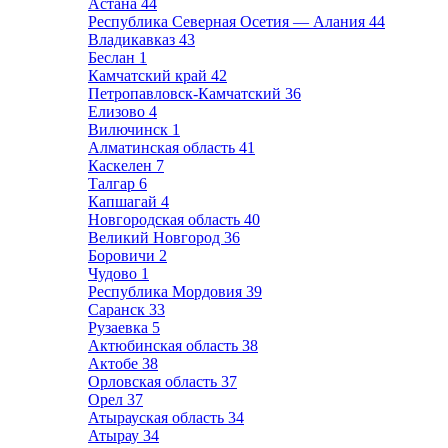
Астана
44
Республика Северная Осетия — Алания
44
Владикавказ
43
Беслан
1
Камчатский край
42
Петропавловск-Камчатский
36
Елизово
4
Вилючинск
1
Алматинская область
41
Каскелен
7
Талгар
6
Капшагай
4
Новгородская область
40
Великий Новгород
36
Боровичи
2
Чудово
1
Республика Мордовия
39
Саранск
33
Рузаевка
5
Актюбинская область
38
Актобе
38
Орловская область
37
Орел
37
Атырауская область
34
Атырау
34