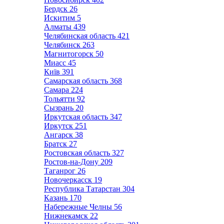
Бердск
26
Искитим
5
Алматы
439
Челябинская область
421
Челябинск
263
Магнитогорск
50
Миасс
45
Київ
391
Самарская область
368
Самара
224
Тольятти
92
Сызрань
20
Иркутская область
347
Иркутск
251
Ангарск
38
Братск
27
Ростовская область
327
Ростов-на-Дону
209
Таганрог
26
Новочеркасск
19
Республика Татарстан
304
Казань
170
Набережные Челны
56
Нижнекамск
22