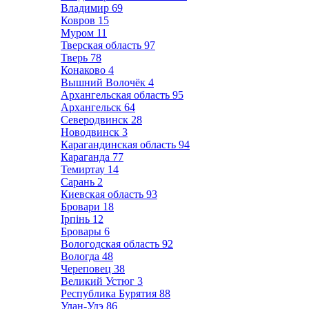
Владимир
69
Ковров
15
Муром
11
Тверская область
97
Тверь
78
Конаково
4
Вышний Волочёк
4
Архангельская область
95
Архангельск
64
Северодвинск
28
Новодвинск
3
Карагандинская область
94
Караганда
77
Темиртау
14
Сарань
2
Киевская область
93
Бровари
18
Ірпінь
12
Бровары
6
Вологодская область
92
Вологда
48
Череповец
38
Великий Устюг
3
Республика Бурятия
88
Улан-Удэ
86