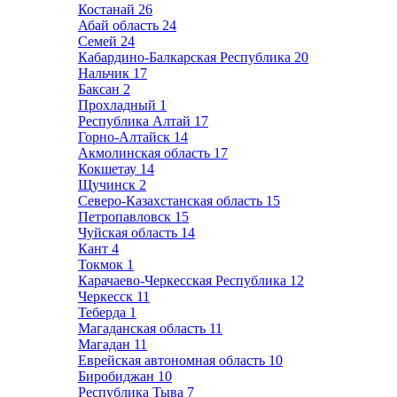
Костанай
26
Абай область
24
Семей
24
Кабардино-Балкарская Республика
20
Нальчик
17
Баксан
2
Прохладный
1
Республика Алтай
17
Горно-Алтайск
14
Акмолинская область
17
Кокшетау
14
Щучинск
2
Северо-Казахстанская область
15
Петропавловск
15
Чуйская область
14
Кант
4
Токмок
1
Карачаево-Черкесская Республика
12
Черкесск
11
Теберда
1
Магаданская область
11
Магадан
11
Еврейская автономная область
10
Биробиджан
10
Республика Тыва
7