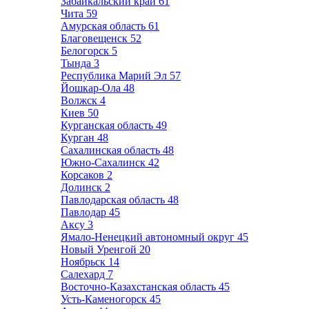
Забайкальский край
61
Чита
59
Амурская область
61
Благовещенск
52
Белогорск
5
Тында
3
Республика Марий Эл
57
Йошкар-Ола
48
Волжск
4
Киев
50
Курганская область
49
Курган
48
Сахалинская область
48
Южно-Сахалинск
42
Корсаков
2
Долинск
2
Павлодарская область
48
Павлодар
45
Аксу
3
Ямало-Ненецкий автономный округ
45
Новый Уренгой
20
Ноябрьск
14
Салехард
7
Восточно-Казахстанская область
45
Усть-Каменогорск
45