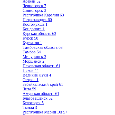
Абакан
52
Черногорск
7
Саяногорск
3
Республика Карелия
63
Петрозаводск
60
Костомукша
1
Кондопога
1
Курская область
63
Курск
58
Курчатов
1
Тамбовская область
63
Тамбов
54
Мичуринск
3
Моршанск
2
Псковская область
61
Псков
44
Великие Луки
4
Остров
1
Забайкальский край
61
Чита
59
Амурская область
61
Благовещенск
52
Белогорск
5
Тында
3
Республика Марий Эл
57