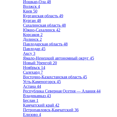
Йошкар-Ола
48
Волжск
4
Киев
50
Курганская область
49
Курган
48
Сахалинская область
48
Южно-Сахалинск
42
Корсаков
2
Долинск
2
Павлодарская область
48
Павлодар
45
Аксу
3
Ямало-Ненецкий автономный округ
45
Новый Уренгой
20
Ноябрьск
14
Салехард
7
Восточно-Казахстанская область
45
Усть-Каменогорск
45
Астана
44
Республика Северная Осетия — Алания
44
Владикавказ
43
Беслан
1
Камчатский край
42
Петропавловск-Камчатский
36
Елизово
4