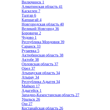
Вилючинск
1
Алматинская область
41
Каскелен
7
Талгар
6
Капшагай
4
Новгородская область
40
Великий Новгород
36
Боровичи
2
Чудово
1
Республика Мордовия
39
Саранск
33
Рузаевка
5
Актюбинская область
38
Актобе
38
Орловская область
37
Орел
37
Атырауская область
34
Атырау
34
Республика Адыгея
34
Майкоп
17
Адыгейск
1
Западно-Казахстанская область
27
Уральск
26
Ош
27
Костанайская область
26