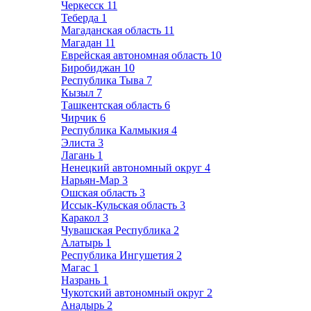
Черкесск
11
Теберда
1
Магаданская область
11
Магадан
11
Еврейская автономная область
10
Биробиджан
10
Республика Тыва
7
Кызыл
7
Ташкентская область
6
Чирчик
6
Республика Калмыкия
4
Элиста
3
Лагань
1
Ненецкий автономный округ
4
Нарьян-Мар
3
Ошская область
3
Иссык-Кульская область
3
Каракол
3
Чувашская Республика
2
Алатырь
1
Республика Ингушетия
2
Магас
1
Назрань
1
Чукотский автономный округ
2
Анадырь
2