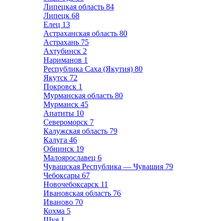
Липецкая область
84
Липецк
68
Елец
13
Астраханская область
80
Астрахань
75
Ахтубинск
2
Нариманов
1
Республика Саха (Якутия)
80
Якутск
72
Покровск
1
Мурманская область
80
Мурманск
45
Апатиты
10
Североморск
7
Калужская область
79
Калуга
46
Обнинск
19
Малоярославец
6
Чувашская Республика — Чувашия
79
Чебоксары
67
Новочебоксарск
11
Ивановская область
76
Иваново
70
Кохма
5
Шуя
1