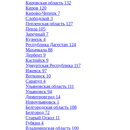
Кировская область
132
Киров
120
Кирово-Чепецк
7
Слободской
3
Пензенская область
127
Пенза
105
Заречный
7
Кузнецк
4
Республика Дагестан
124
Махачкала
88
Дербент
9
Каспийск
9
Удмуртская Республика
117
Ижевск
97
Воткинск
10
Сарапул
4
Ульяновская область
111
Ульяновск
94
Димитровград
14
Новоульяновск
1
Белгородская область
108
Белгород
72
Старый Оскол
11
Губкин
4
Владимирская область
100