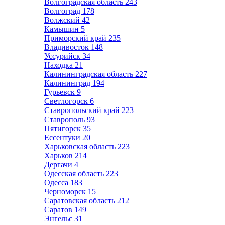
Волгоградская область
243
Волгоград
178
Волжский
42
Камышин
5
Приморский край
235
Владивосток
148
Уссурийск
34
Находка
21
Калининградская область
227
Калининград
194
Гурьевск
9
Светлогорск
6
Ставропольский край
223
Ставрополь
93
Пятигорск
35
Ессентуки
20
Харьковская область
223
Харьков
214
Дергачи
4
Одесская область
223
Одесса
183
Черноморск
15
Саратовская область
212
Саратов
149
Энгельс
31