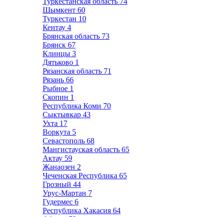
Туркестанская область
74
Шымкент
60
Туркестан
10
Кентау
4
Брянская область
73
Брянск
67
Клинцы
3
Дятьково
1
Рязанская область
71
Рязань
66
Рыбное
1
Скопин
1
Республика Коми
70
Сыктывкар
43
Ухта
17
Воркута
5
Севастополь
68
Мангистауская область
65
Актау
59
Жанаозен
2
Чеченская Республика
65
Грозный
44
Урус-Мартан
7
Гудермес
6
Республика Хакасия
64