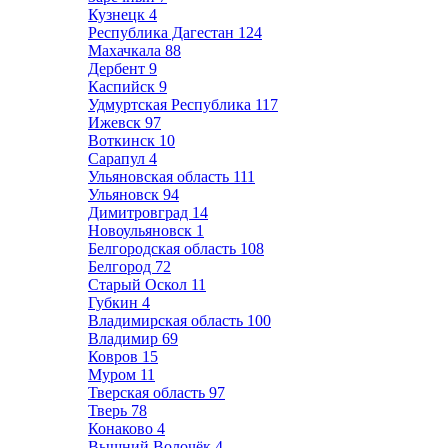
Кузнецк
4
Республика Дагестан
124
Махачкала
88
Дербент
9
Каспийск
9
Удмуртская Республика
117
Ижевск
97
Воткинск
10
Сарапул
4
Ульяновская область
111
Ульяновск
94
Димитровград
14
Новоульяновск
1
Белгородская область
108
Белгород
72
Старый Оскол
11
Губкин
4
Владимирская область
100
Владимир
69
Ковров
15
Муром
11
Тверская область
97
Тверь
78
Конаково
4
Вышний Волочёк
4