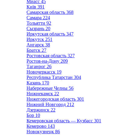
Миасс
45
Київ
391
Самарская область
368
Самара
224
Тольятти
92
Сызрань
20
Иркутская область
347
Иркутск
251
Ангарск
38
Братск
27
Ростовская область
327
Ростов-на-Дону
209
Таганрог
26
Новочеркасск
19
Республика Татарстан
304
Казань
170
Набережные Челны
56
Нижнекамск
22
Нижегородская область
301
Нижний Новгород
212
Дзержинск
22
Бор
10
Кемеровская область — Кузбасс
301
Кемерово
143
Новокузнецк
86