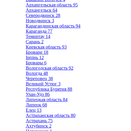
Архангельская область
95
Архангельск
64
Северодвинск
28
Новодвинск
3
Карагандинская область
94
Караганда
77
Темиртау
14
Сарань
2
Киевская область
93
Бровари
18
Ірпінь
12
Бровары
6
Вологодская область
92
Вологда
48
Череповец
38
Великий Устюг
3
Республика Бурятия
88
Улан-Удэ
86
Липецкая область
84
Липецк
68
Елец
13
Астраханская область
80
Астрахань
75
Ахтубинск
2