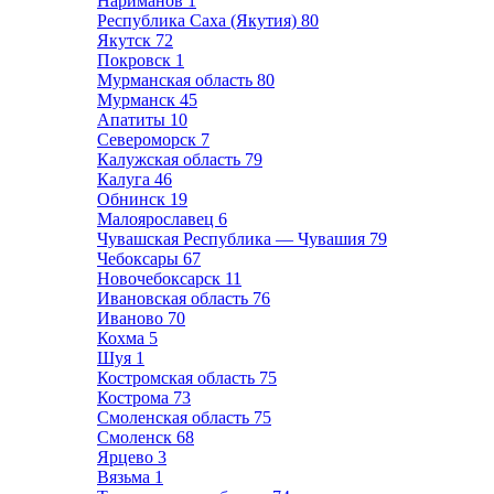
Нариманов
1
Республика Саха (Якутия)
80
Якутск
72
Покровск
1
Мурманская область
80
Мурманск
45
Апатиты
10
Североморск
7
Калужская область
79
Калуга
46
Обнинск
19
Малоярославец
6
Чувашская Республика — Чувашия
79
Чебоксары
67
Новочебоксарск
11
Ивановская область
76
Иваново
70
Кохма
5
Шуя
1
Костромская область
75
Кострома
73
Смоленская область
75
Смоленск
68
Ярцево
3
Вязьма
1