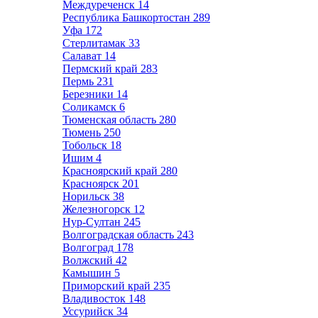
Междуреченск
14
Республика Башкортостан
289
Уфа
172
Стерлитамак
33
Салават
14
Пермский край
283
Пермь
231
Березники
14
Соликамск
6
Тюменская область
280
Тюмень
250
Тобольск
18
Ишим
4
Красноярский край
280
Красноярск
201
Норильск
38
Железногорск
12
Нур-Султан
245
Волгоградская область
243
Волгоград
178
Волжский
42
Камышин
5
Приморский край
235
Владивосток
148
Уссурийск
34