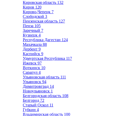
Кировская область
132
Киров
120
Кирово-Чепецк
7
Слободской
3
Пензенская область
127
Пенза
105
Заречный
7
Кузнецк
4
Республика Дагестан
124
Махачкала
88
Дербент
9
Каспийск
9
Удмуртская Республика
117
Ижевск
97
Воткинск
10
Сарапул
4
Ульяновская область
111
Ульяновск
94
Димитровград
14
Новоульяновск
1
Белгородская область
108
Белгород
72
Старый Оскол
11
Губкин
4
Владимирская область
100