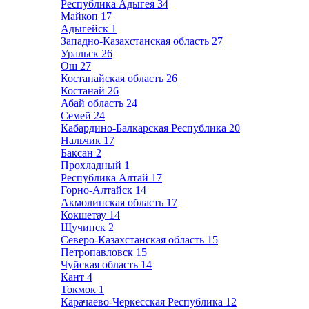
Республика Адыгея
34
Майкоп
17
Адыгейск
1
Западно-Казахстанская область
27
Уральск
26
Ош
27
Костанайская область
26
Костанай
26
Абай область
24
Семей
24
Кабардино-Балкарская Республика
20
Нальчик
17
Баксан
2
Прохладный
1
Республика Алтай
17
Горно-Алтайск
14
Акмолинская область
17
Кокшетау
14
Щучинск
2
Северо-Казахстанская область
15
Петропавловск
15
Чуйская область
14
Кант
4
Токмок
1
Карачаево-Черкесская Республика
12