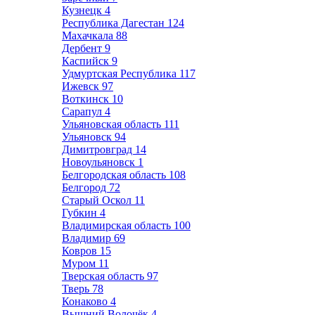
Кузнецк
4
Республика Дагестан
124
Махачкала
88
Дербент
9
Каспийск
9
Удмуртская Республика
117
Ижевск
97
Воткинск
10
Сарапул
4
Ульяновская область
111
Ульяновск
94
Димитровград
14
Новоульяновск
1
Белгородская область
108
Белгород
72
Старый Оскол
11
Губкин
4
Владимирская область
100
Владимир
69
Ковров
15
Муром
11
Тверская область
97
Тверь
78
Конаково
4
Вышний Волочёк
4