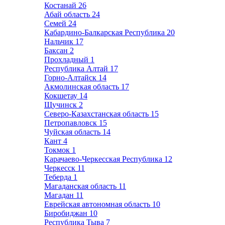
Костанай
26
Абай область
24
Семей
24
Кабардино-Балкарская Республика
20
Нальчик
17
Баксан
2
Прохладный
1
Республика Алтай
17
Горно-Алтайск
14
Акмолинская область
17
Кокшетау
14
Щучинск
2
Северо-Казахстанская область
15
Петропавловск
15
Чуйская область
14
Кант
4
Токмок
1
Карачаево-Черкесская Республика
12
Черкесск
11
Теберда
1
Магаданская область
11
Магадан
11
Еврейская автономная область
10
Биробиджан
10
Республика Тыва
7