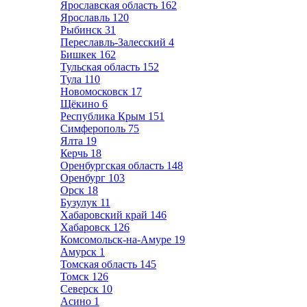
Ярославская область
162
Ярославль
120
Рыбинск
31
Переславль-Залесский
4
Бишкек
162
Тульская область
152
Тула
110
Новомосковск
17
Щёкино
6
Республика Крым
151
Симферополь
75
Ялта
19
Керчь
18
Оренбургская область
148
Оренбург
103
Орск
18
Бузулук
11
Хабаровский край
146
Хабаровск
126
Комсомольск-на-Амуре
19
Амурск
1
Томская область
145
Томск
126
Северск
10
Асино
1