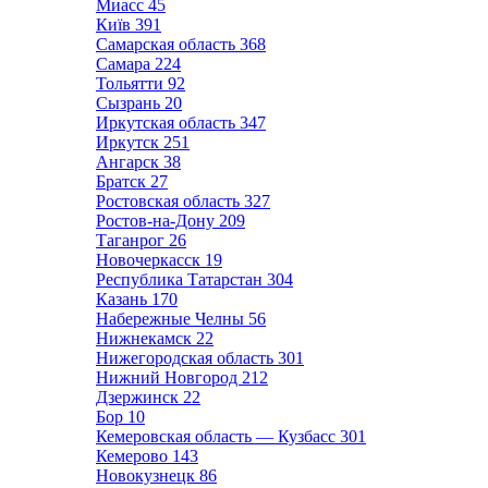
Миасс
45
Київ
391
Самарская область
368
Самара
224
Тольятти
92
Сызрань
20
Иркутская область
347
Иркутск
251
Ангарск
38
Братск
27
Ростовская область
327
Ростов-на-Дону
209
Таганрог
26
Новочеркасск
19
Республика Татарстан
304
Казань
170
Набережные Челны
56
Нижнекамск
22
Нижегородская область
301
Нижний Новгород
212
Дзержинск
22
Бор
10
Кемеровская область — Кузбасс
301
Кемерово
143
Новокузнецк
86