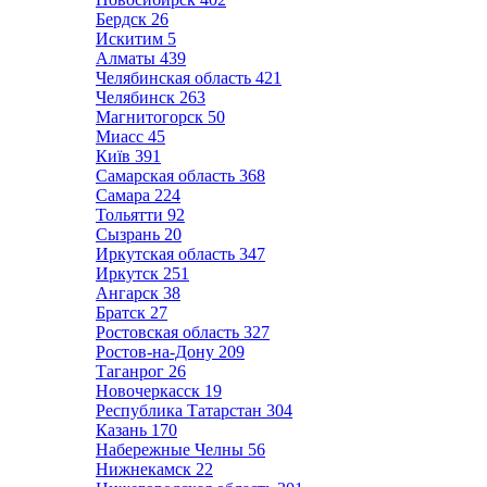
Бердск
26
Искитим
5
Алматы
439
Челябинская область
421
Челябинск
263
Магнитогорск
50
Миасс
45
Київ
391
Самарская область
368
Самара
224
Тольятти
92
Сызрань
20
Иркутская область
347
Иркутск
251
Ангарск
38
Братск
27
Ростовская область
327
Ростов-на-Дону
209
Таганрог
26
Новочеркасск
19
Республика Татарстан
304
Казань
170
Набережные Челны
56
Нижнекамск
22