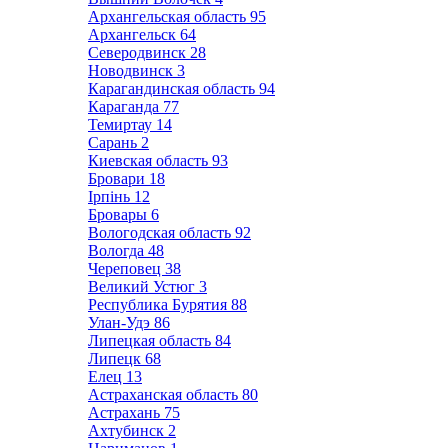
Архангельская область
95
Архангельск
64
Северодвинск
28
Новодвинск
3
Карагандинская область
94
Караганда
77
Темиртау
14
Сарань
2
Киевская область
93
Бровари
18
Ірпінь
12
Бровары
6
Вологодская область
92
Вологда
48
Череповец
38
Великий Устюг
3
Республика Бурятия
88
Улан-Удэ
86
Липецкая область
84
Липецк
68
Елец
13
Астраханская область
80
Астрахань
75
Ахтубинск
2