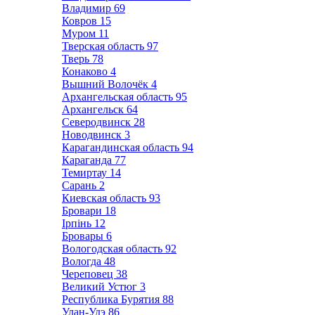
Владимир
69
Ковров
15
Муром
11
Тверская область
97
Тверь
78
Конаково
4
Вышний Волочёк
4
Архангельская область
95
Архангельск
64
Северодвинск
28
Новодвинск
3
Карагандинская область
94
Караганда
77
Темиртау
14
Сарань
2
Киевская область
93
Бровари
18
Ірпінь
12
Бровары
6
Вологодская область
92
Вологда
48
Череповец
38
Великий Устюг
3
Республика Бурятия
88
Улан-Удэ
86