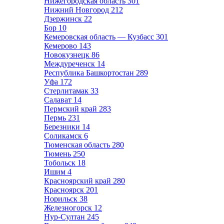
Нижегородская область
301
Нижний Новгород
212
Дзержинск
22
Бор
10
Кемеровская область — Кузбасс
301
Кемерово
143
Новокузнецк
86
Междуреченск
14
Республика Башкортостан
289
Уфа
172
Стерлитамак
33
Салават
14
Пермский край
283
Пермь
231
Березники
14
Соликамск
6
Тюменская область
280
Тюмень
250
Тобольск
18
Ишим
4
Красноярский край
280
Красноярск
201
Норильск
38
Железногорск
12
Нур-Султан
245