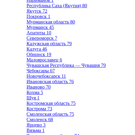
Нариманов
1
Республика Саха (Якутия)
80
Якутск
72
Покровск
1
Мурманская область
80
Мурманск
45
Апатиты
10
Североморск
7
Калужская область
79
Калуга
46
Обнинск
19
Малоярославец
6
Чувашская Республика — Чувашия
79
Чебоксары
67
Новочебоксарск
11
Ивановская область
76
Иваново
70
Кохма
5
Шуя
1
Костромская область
75
Кострома
73
Смоленская область
75
Смоленск
68
Ярцево
3
Вязьма
1