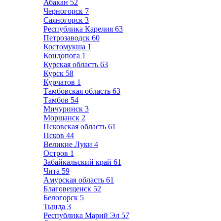
Абакан
52
Черногорск
7
Саяногорск
3
Республика Карелия
63
Петрозаводск
60
Костомукша
1
Кондопога
1
Курская область
63
Курск
58
Курчатов
1
Тамбовская область
63
Тамбов
54
Мичуринск
3
Моршанск
2
Псковская область
61
Псков
44
Великие Луки
4
Остров
1
Забайкальский край
61
Чита
59
Амурская область
61
Благовещенск
52
Белогорск
5
Тында
3
Республика Марий Эл
57