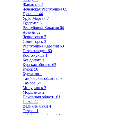
Жанаозен
2
Чеченская Республика
65
Грозный
44
Урус-Мартан
7
Гудермес
6
Республика Хакасия
64
Абакан
52
Черногорск
7
Саяногорск
3
Республика Карелия
63
Петрозаводск
60
Костомукша
1
Кондопога
1
Курская область
63
Курск
58
Курчатов
1
Тамбовская область
63
Тамбов
54
Мичуринск
3
Моршанск
2
Псковская область
61
Псков
44
Великие Луки
4
Остров
1