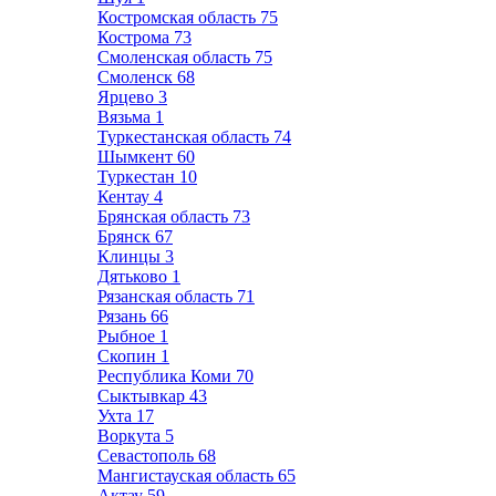
Костромская область
75
Кострома
73
Смоленская область
75
Смоленск
68
Ярцево
3
Вязьма
1
Туркестанская область
74
Шымкент
60
Туркестан
10
Кентау
4
Брянская область
73
Брянск
67
Клинцы
3
Дятьково
1
Рязанская область
71
Рязань
66
Рыбное
1
Скопин
1
Республика Коми
70
Сыктывкар
43
Ухта
17
Воркута
5
Севастополь
68
Мангистауская область
65
Актау
59