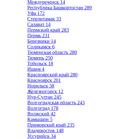
Междуреченск
14
Республика Башкортостан
289
Уфа
172
Стерлитамак
33
Салават
14
Пермский край
283
Пермь
231
Березники
14
Соликамск
6
Тюменская область
280
Тюмень
250
Тобольск
18
Ишим
4
Красноярский край
280
Красноярск
201
Норильск
38
Железногорск
12
Нур-Султан
245
Волгоградская область
243
Волгоград
178
Волжский
42
Камышин
5
Приморский край
235
Владивосток
148
Уссурийск
34