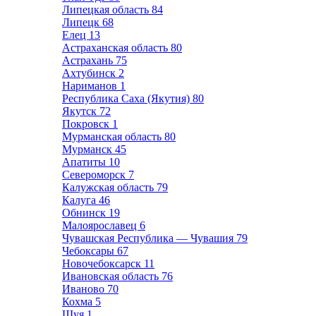
Липецкая область
84
Липецк
68
Елец
13
Астраханская область
80
Астрахань
75
Ахтубинск
2
Нариманов
1
Республика Саха (Якутия)
80
Якутск
72
Покровск
1
Мурманская область
80
Мурманск
45
Апатиты
10
Североморск
7
Калужская область
79
Калуга
46
Обнинск
19
Малоярославец
6
Чувашская Республика — Чувашия
79
Чебоксары
67
Новочебоксарск
11
Ивановская область
76
Иваново
70
Кохма
5
Шуя
1