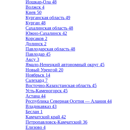
Йошкар-Ола
48
Волжск
4
Киев
50
Курганская область
49
Курган
48
Сахалинская область
48
Южно-Сахалинск
42
Корсаков
2
Долинск
2
Павлодарская область
48
Павлодар
45
Аксу
3
Ямало-Ненецкий автономный округ
45
Новый Уренгой
20
Ноябрьск
14
Салехард
7
Восточно-Казахстанская область
45
Усть-Каменогорск
45
Астана
44
Республика Северная Осетия — Алания
44
Владикавказ
43
Беслан
1
Камчатский край
42
Петропавловск-Камчатский
36
Елизово
4