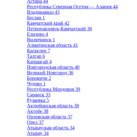
Астана
44
Республика Северная Осетия — Алания
44
Владикавказ
43
Беслан
1
Камчатский край
42
Петропавловск-Камчатский
36
Елизово
4
Вилючинск
1
Алматинская область
41
Каскелен
7
Талгар
6
Капшагай
4
Новгородская область
40
Великий Новгород
36
Боровичи
2
Чудово
1
Республика Мордовия
39
Саранск
33
Рузаевка
5
Актюбинская область
38
Актобе
38
Орловская область
37
Орел
37
Атырауская область
34
Атырау
34