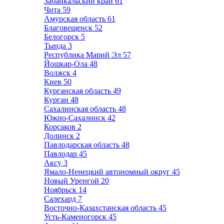
Забайкальский край
61
Чита
59
Амурская область
61
Благовещенск
52
Белогорск
5
Тында
3
Республика Марий Эл
57
Йошкар-Ола
48
Волжск
4
Киев
50
Курганская область
49
Курган
48
Сахалинская область
48
Южно-Сахалинск
42
Корсаков
2
Долинск
2
Павлодарская область
48
Павлодар
45
Аксу
3
Ямало-Ненецкий автономный округ
45
Новый Уренгой
20
Ноябрьск
14
Салехард
7
Восточно-Казахстанская область
45
Усть-Каменогорск
45