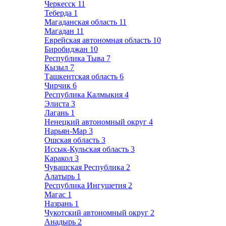
Черкесск
11
Теберда
1
Магаданская область
11
Магадан
11
Еврейская автономная область
10
Биробиджан
10
Республика Тыва
7
Кызыл
7
Ташкентская область
6
Чирчик
6
Республика Калмыкия
4
Элиста
3
Лагань
1
Ненецкий автономный округ
4
Нарьян-Мар
3
Ошская область
3
Иссык-Кульская область
3
Каракол
3
Чувашская Республика
2
Алатырь
1
Республика Ингушетия
2
Магас
1
Назрань
1
Чукотский автономный округ
2
Анадырь
2