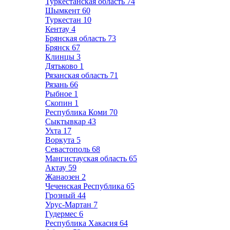
Туркестанская область
74
Шымкент
60
Туркестан
10
Кентау
4
Брянская область
73
Брянск
67
Клинцы
3
Дятьково
1
Рязанская область
71
Рязань
66
Рыбное
1
Скопин
1
Республика Коми
70
Сыктывкар
43
Ухта
17
Воркута
5
Севастополь
68
Мангистауская область
65
Актау
59
Жанаозен
2
Чеченская Республика
65
Грозный
44
Урус-Мартан
7
Гудермес
6
Республика Хакасия
64