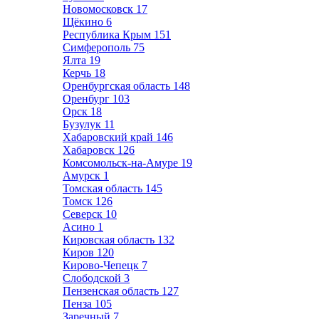
Новомосковск
17
Щёкино
6
Республика Крым
151
Симферополь
75
Ялта
19
Керчь
18
Оренбургская область
148
Оренбург
103
Орск
18
Бузулук
11
Хабаровский край
146
Хабаровск
126
Комсомольск-на-Амуре
19
Амурск
1
Томская область
145
Томск
126
Северск
10
Асино
1
Кировская область
132
Киров
120
Кирово-Чепецк
7
Слободской
3
Пензенская область
127
Пенза
105
Заречный
7