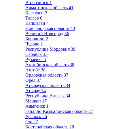
Вилючинск
1
Алматинская область
41
Каскелен
7
Талгар
6
Капшагай
4
Новгородская область
40
Великий Новгород
36
Боровичи
2
Чудово
1
Республика Мордовия
39
Саранск
33
Рузаевка
5
Актюбинская область
38
Актобе
38
Орловская область
37
Орел
37
Атырауская область
34
Атырау
34
Республика Адыгея
34
Майкоп
17
Адыгейск
1
Западно-Казахстанская область
27
Уральск
26
Ош
27
Костанайская область
26