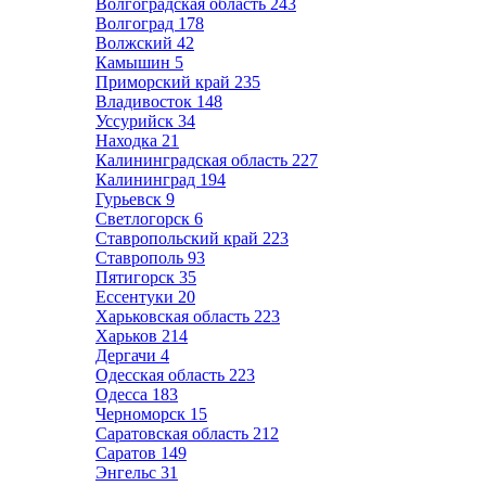
Волгоградская область
243
Волгоград
178
Волжский
42
Камышин
5
Приморский край
235
Владивосток
148
Уссурийск
34
Находка
21
Калининградская область
227
Калининград
194
Гурьевск
9
Светлогорск
6
Ставропольский край
223
Ставрополь
93
Пятигорск
35
Ессентуки
20
Харьковская область
223
Харьков
214
Дергачи
4
Одесская область
223
Одесса
183
Черноморск
15
Саратовская область
212
Саратов
149
Энгельс
31