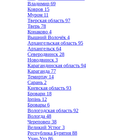
Владимир
69
Ковров
15
Муром
11
Тверская область
97
Тверь
78
Конаково
4
Вышний Волочёк
4
Архангельская область
95
Архангельск
64
Северодвинск
28
Новодвинск
3
Карагандинская область
94
Караганда
77
Темиртау
14
Сарань
2
Киевская область
93
Бровари
18
Ірпінь
12
Бровары
6
Вологодская область
92
Вологда
48
Череповец
38
Великий Устюг
3
Республика Бурятия
88
Улан-Удэ
86