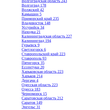
Волгоградская область
243
Волгоград
178
Волжский
42
Камышин
5
Приморский край
235
Владивосток
148
Уссурийск
34
Находка
21
Калининградская область
227
Калининград
194
Гурьевск
9
Светлогорск
6
Ставропольский край
223
Ставрополь
93
Пятигорск
35
Ессентуки
20
Харьковская область
223
Харьков
214
Дергачи
4
Одесская область
223
Одесса
183
Черноморск
15
Саратовская область
212
Саратов
149
Энгельс
31