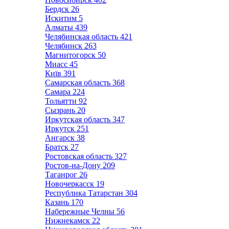
Бердск
26
Искитим
5
Алматы
439
Челябинская область
421
Челябинск
263
Магнитогорск
50
Миасс
45
Київ
391
Самарская область
368
Самара
224
Тольятти
92
Сызрань
20
Иркутская область
347
Иркутск
251
Ангарск
38
Братск
27
Ростовская область
327
Ростов-на-Дону
209
Таганрог
26
Новочеркасск
19
Республика Татарстан
304
Казань
170
Набережные Челны
56
Нижнекамск
22