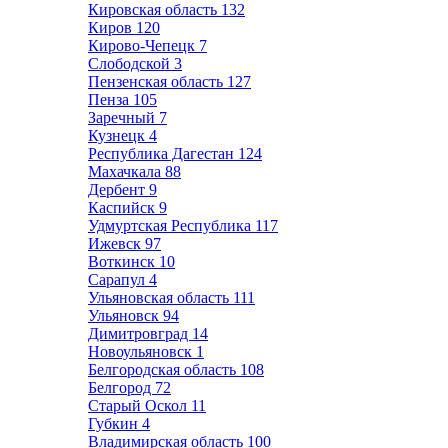
Кировская область
132
Киров
120
Кирово-Чепецк
7
Слободской
3
Пензенская область
127
Пенза
105
Заречный
7
Кузнецк
4
Республика Дагестан
124
Махачкала
88
Дербент
9
Каспийск
9
Удмуртская Республика
117
Ижевск
97
Воткинск
10
Сарапул
4
Ульяновская область
111
Ульяновск
94
Димитровград
14
Новоульяновск
1
Белгородская область
108
Белгород
72
Старый Оскол
11
Губкин
4
Владимирская область
100