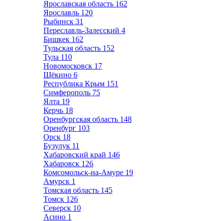
Ярославская область
162
Ярославль
120
Рыбинск
31
Переславль-Залесский
4
Бишкек
162
Тульская область
152
Тула
110
Новомосковск
17
Щёкино
6
Республика Крым
151
Симферополь
75
Ялта
19
Керчь
18
Оренбургская область
148
Оренбург
103
Орск
18
Бузулук
11
Хабаровский край
146
Хабаровск
126
Комсомольск-на-Амуре
19
Амурск
1
Томская область
145
Томск
126
Северск
10
Асино
1