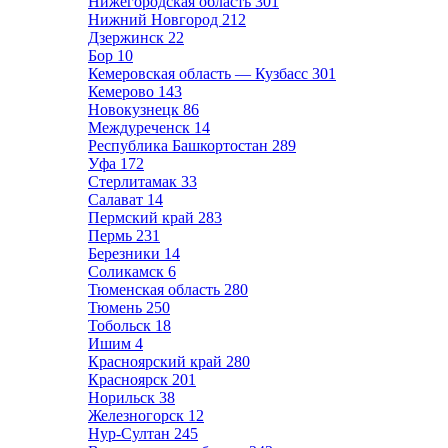
Нижегородская область
301
Нижний Новгород
212
Дзержинск
22
Бор
10
Кемеровская область — Кузбасс
301
Кемерово
143
Новокузнецк
86
Междуреченск
14
Республика Башкортостан
289
Уфа
172
Стерлитамак
33
Салават
14
Пермский край
283
Пермь
231
Березники
14
Соликамск
6
Тюменская область
280
Тюмень
250
Тобольск
18
Ишим
4
Красноярский край
280
Красноярск
201
Норильск
38
Железногорск
12
Нур-Султан
245