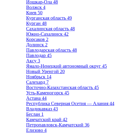
Йошкар-Ола
48
Волжск
4
Киев
50
Курганская область
49
Курган
48
Сахалинская область
48
Южно-Сахалинск
42
Корсаков
2
Долинск
2
Павлодарская область
48
Павлодар
45
Аксу
3
Ямало-Ненецкий автономный округ
45
Новый Уренгой
20
Ноябрьск
14
Салехард
7
Восточно-Казахстанская область
45
Усть-Каменогорск
45
Астана
44
Республика Северная Осетия — Алания
44
Владикавказ
43
Беслан
1
Камчатский край
42
Петропавловск-Камчатский
36
Елизово
4