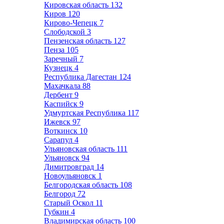
Кировская область
132
Киров
120
Кирово-Чепецк
7
Слободской
3
Пензенская область
127
Пенза
105
Заречный
7
Кузнецк
4
Республика Дагестан
124
Махачкала
88
Дербент
9
Каспийск
9
Удмуртская Республика
117
Ижевск
97
Воткинск
10
Сарапул
4
Ульяновская область
111
Ульяновск
94
Димитровград
14
Новоульяновск
1
Белгородская область
108
Белгород
72
Старый Оскол
11
Губкин
4
Владимирская область
100