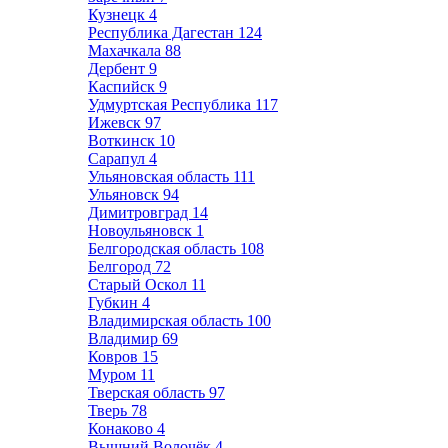
Кузнецк
4
Республика Дагестан
124
Махачкала
88
Дербент
9
Каспийск
9
Удмуртская Республика
117
Ижевск
97
Воткинск
10
Сарапул
4
Ульяновская область
111
Ульяновск
94
Димитровград
14
Новоульяновск
1
Белгородская область
108
Белгород
72
Старый Оскол
11
Губкин
4
Владимирская область
100
Владимир
69
Ковров
15
Муром
11
Тверская область
97
Тверь
78
Конаково
4
Вышний Волочёк
4