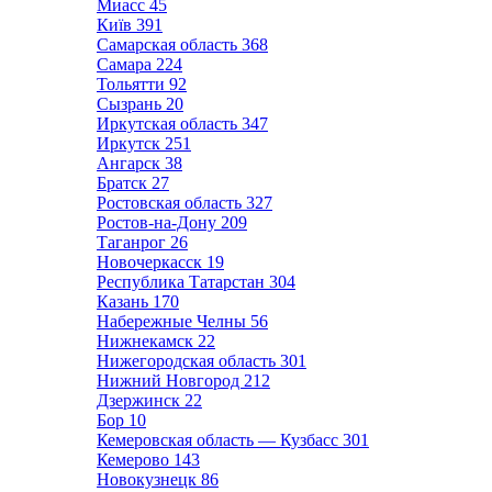
Миасс
45
Київ
391
Самарская область
368
Самара
224
Тольятти
92
Сызрань
20
Иркутская область
347
Иркутск
251
Ангарск
38
Братск
27
Ростовская область
327
Ростов-на-Дону
209
Таганрог
26
Новочеркасск
19
Республика Татарстан
304
Казань
170
Набережные Челны
56
Нижнекамск
22
Нижегородская область
301
Нижний Новгород
212
Дзержинск
22
Бор
10
Кемеровская область — Кузбасс
301
Кемерово
143
Новокузнецк
86