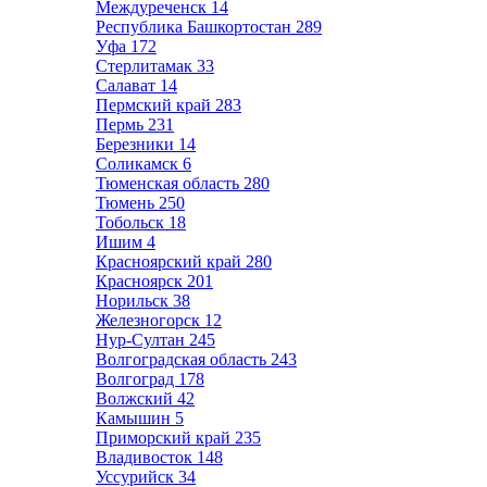
Междуреченск
14
Республика Башкортостан
289
Уфа
172
Стерлитамак
33
Салават
14
Пермский край
283
Пермь
231
Березники
14
Соликамск
6
Тюменская область
280
Тюмень
250
Тобольск
18
Ишим
4
Красноярский край
280
Красноярск
201
Норильск
38
Железногорск
12
Нур-Султан
245
Волгоградская область
243
Волгоград
178
Волжский
42
Камышин
5
Приморский край
235
Владивосток
148
Уссурийск
34