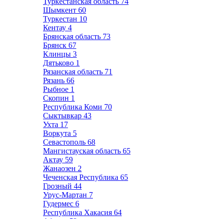
Туркестанская область
74
Шымкент
60
Туркестан
10
Кентау
4
Брянская область
73
Брянск
67
Клинцы
3
Дятьково
1
Рязанская область
71
Рязань
66
Рыбное
1
Скопин
1
Республика Коми
70
Сыктывкар
43
Ухта
17
Воркута
5
Севастополь
68
Мангистауская область
65
Актау
59
Жанаозен
2
Чеченская Республика
65
Грозный
44
Урус-Мартан
7
Гудермес
6
Республика Хакасия
64