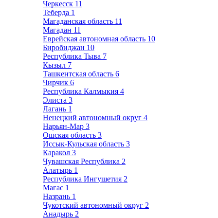
Черкесск
11
Теберда
1
Магаданская область
11
Магадан
11
Еврейская автономная область
10
Биробиджан
10
Республика Тыва
7
Кызыл
7
Ташкентская область
6
Чирчик
6
Республика Калмыкия
4
Элиста
3
Лагань
1
Ненецкий автономный округ
4
Нарьян-Мар
3
Ошская область
3
Иссык-Кульская область
3
Каракол
3
Чувашская Республика
2
Алатырь
1
Республика Ингушетия
2
Магас
1
Назрань
1
Чукотский автономный округ
2
Анадырь
2