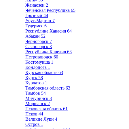
Жанаозен
2
Чеченская Республика
65
Грозный
44
Урус-Мартан
7
Гудермес
6
Республика Хакасия
64
Абакан
52
Черногорск
7
Саяногорск
3
Республика Карелия
63
Петрозаводск
60
Костомукша
1
Кондопога
1
Курская область
63
Курск
58
Курчатов
1
Тамбовская область
63
Тамбов
54
Мичуринск
3
Моршанск
2
Псковская область
61
Псков
44
Великие Луки
4
Остров
1