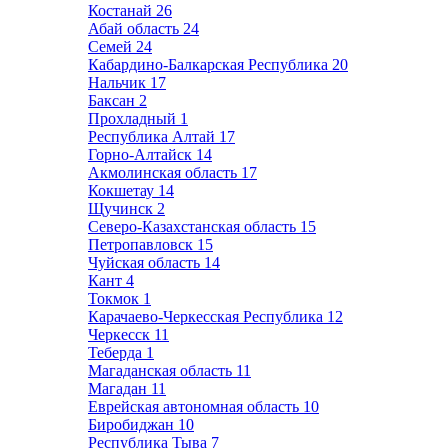
Костанай
26
Абай область
24
Семей
24
Кабардино-Балкарская Республика
20
Нальчик
17
Баксан
2
Прохладный
1
Республика Алтай
17
Горно-Алтайск
14
Акмолинская область
17
Кокшетау
14
Щучинск
2
Северо-Казахстанская область
15
Петропавловск
15
Чуйская область
14
Кант
4
Токмок
1
Карачаево-Черкесская Республика
12
Черкесск
11
Теберда
1
Магаданская область
11
Магадан
11
Еврейская автономная область
10
Биробиджан
10
Республика Тыва
7