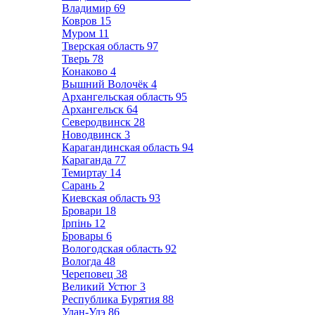
Владимир
69
Ковров
15
Муром
11
Тверская область
97
Тверь
78
Конаково
4
Вышний Волочёк
4
Архангельская область
95
Архангельск
64
Северодвинск
28
Новодвинск
3
Карагандинская область
94
Караганда
77
Темиртау
14
Сарань
2
Киевская область
93
Бровари
18
Ірпінь
12
Бровары
6
Вологодская область
92
Вологда
48
Череповец
38
Великий Устюг
3
Республика Бурятия
88
Улан-Удэ
86