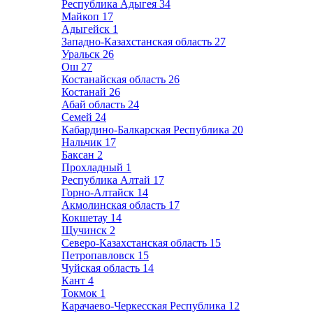
Республика Адыгея
34
Майкоп
17
Адыгейск
1
Западно-Казахстанская область
27
Уральск
26
Ош
27
Костанайская область
26
Костанай
26
Абай область
24
Семей
24
Кабардино-Балкарская Республика
20
Нальчик
17
Баксан
2
Прохладный
1
Республика Алтай
17
Горно-Алтайск
14
Акмолинская область
17
Кокшетау
14
Щучинск
2
Северо-Казахстанская область
15
Петропавловск
15
Чуйская область
14
Кант
4
Токмок
1
Карачаево-Черкесская Республика
12