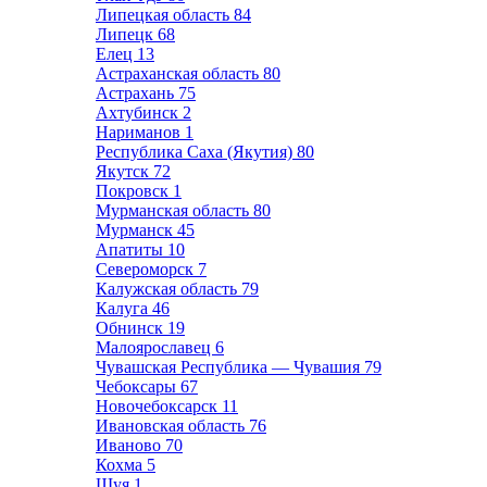
Липецкая область
84
Липецк
68
Елец
13
Астраханская область
80
Астрахань
75
Ахтубинск
2
Нариманов
1
Республика Саха (Якутия)
80
Якутск
72
Покровск
1
Мурманская область
80
Мурманск
45
Апатиты
10
Североморск
7
Калужская область
79
Калуга
46
Обнинск
19
Малоярославец
6
Чувашская Республика — Чувашия
79
Чебоксары
67
Новочебоксарск
11
Ивановская область
76
Иваново
70
Кохма
5
Шуя
1