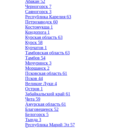
Абакан
52
Черногорск
7
Саяногорск
3
Республика Карелия
63
Петрозаводск
60
Костомукша
1
Кондопога
1
Курская область
63
Курск
58
Курчатов
1
Тамбовская область
63
Тамбов
54
Мичуринск
3
Моршанск
2
Псковская область
61
Псков
44
Великие Луки
4
Остров
1
Забайкальский край
61
Чита
59
Амурская область
61
Благовещенск
52
Белогорск
5
Тында
3
Республика Марий Эл
57