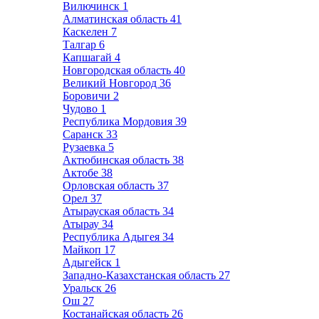
Вилючинск
1
Алматинская область
41
Каскелен
7
Талгар
6
Капшагай
4
Новгородская область
40
Великий Новгород
36
Боровичи
2
Чудово
1
Республика Мордовия
39
Саранск
33
Рузаевка
5
Актюбинская область
38
Актобе
38
Орловская область
37
Орел
37
Атырауская область
34
Атырау
34
Республика Адыгея
34
Майкоп
17
Адыгейск
1
Западно-Казахстанская область
27
Уральск
26
Ош
27
Костанайская область
26