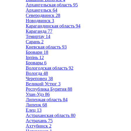
Архангельская область
95
Архангельск
64
Северодвинск
28
Новодвинск
3
Карагандинская область
94
Караганда
77
Темиртау
14
Сарань
2
Киевская область
93
Бровари
18
Ірпінь
12
Бровары
6
Вологодская область
92
Вологда
48
Череповец
38
Великий Устюг
3
Республика Бурятия
88
Улан-Удэ
86
Липецкая область
84
Липецк
68
Елец
13
Астраханская область
80
Астрахань
75
Ахтубинск
2