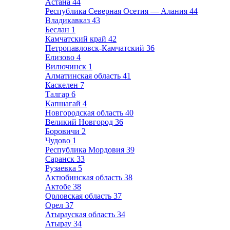
Астана
44
Республика Северная Осетия — Алания
44
Владикавказ
43
Беслан
1
Камчатский край
42
Петропавловск-Камчатский
36
Елизово
4
Вилючинск
1
Алматинская область
41
Каскелен
7
Талгар
6
Капшагай
4
Новгородская область
40
Великий Новгород
36
Боровичи
2
Чудово
1
Республика Мордовия
39
Саранск
33
Рузаевка
5
Актюбинская область
38
Актобе
38
Орловская область
37
Орел
37
Атырауская область
34
Атырау
34