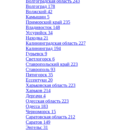
Волгоградская область
243
Волгоград
178
Волжский
42
Камышин
5
Приморский край
235
Владивосток
148
Уссурийск
34
Находка
21
Калининградская область
227
Калининград
194
Гурьевск
9
Светлогорск
6
Ставропольский край
223
Ставрополь
93
Пятигорск
35
Ессентуки
20
Харьковская область
223
Харьков
214
Дергачи
4
Одесская область
223
Одесса
183
Черноморск
15
Саратовская область
212
Саратов
149
Энгельс
31