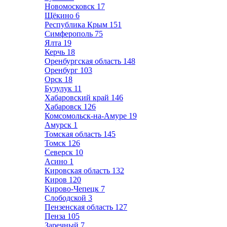
Новомосковск
17
Щёкино
6
Республика Крым
151
Симферополь
75
Ялта
19
Керчь
18
Оренбургская область
148
Оренбург
103
Орск
18
Бузулук
11
Хабаровский край
146
Хабаровск
126
Комсомольск-на-Амуре
19
Амурск
1
Томская область
145
Томск
126
Северск
10
Асино
1
Кировская область
132
Киров
120
Кирово-Чепецк
7
Слободской
3
Пензенская область
127
Пенза
105
Заречный
7