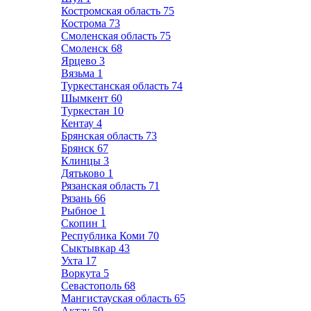
Костромская область
75
Кострома
73
Смоленская область
75
Смоленск
68
Ярцево
3
Вязьма
1
Туркестанская область
74
Шымкент
60
Туркестан
10
Кентау
4
Брянская область
73
Брянск
67
Клинцы
3
Дятьково
1
Рязанская область
71
Рязань
66
Рыбное
1
Скопин
1
Республика Коми
70
Сыктывкар
43
Ухта
17
Воркута
5
Севастополь
68
Мангистауская область
65
Актау
59