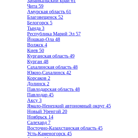
Забайкальский край
61
Чита
59
Амурская область
61
Благовещенск
52
Белогорск
5
Тында
3
Республика Марий Эл
57
Йошкар-Ола
48
Волжск
4
Киев
50
Курганская область
49
Курган
48
Сахалинская область
48
Южно-Сахалинск
42
Корсаков
2
Долинск
2
Павлодарская область
48
Павлодар
45
Аксу
3
Ямало-Ненецкий автономный округ
45
Новый Уренгой
20
Ноябрьск
14
Салехард
7
Восточно-Казахстанская область
45
Усть-Каменогорск
45