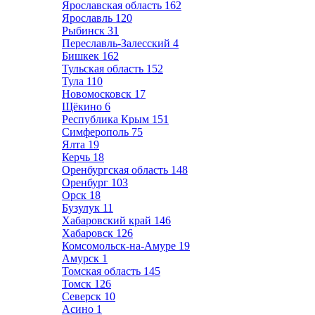
Ярославская область
162
Ярославль
120
Рыбинск
31
Переславль-Залесский
4
Бишкек
162
Тульская область
152
Тула
110
Новомосковск
17
Щёкино
6
Республика Крым
151
Симферополь
75
Ялта
19
Керчь
18
Оренбургская область
148
Оренбург
103
Орск
18
Бузулук
11
Хабаровский край
146
Хабаровск
126
Комсомольск-на-Амуре
19
Амурск
1
Томская область
145
Томск
126
Северск
10
Асино
1