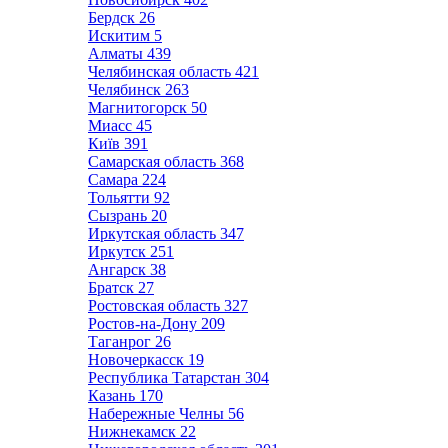
Бердск
26
Искитим
5
Алматы
439
Челябинская область
421
Челябинск
263
Магнитогорск
50
Миасс
45
Київ
391
Самарская область
368
Самара
224
Тольятти
92
Сызрань
20
Иркутская область
347
Иркутск
251
Ангарск
38
Братск
27
Ростовская область
327
Ростов-на-Дону
209
Таганрог
26
Новочеркасск
19
Республика Татарстан
304
Казань
170
Набережные Челны
56
Нижнекамск
22