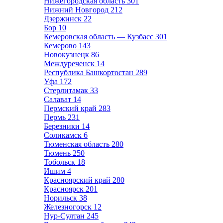
Нижегородская область
301
Нижний Новгород
212
Дзержинск
22
Бор
10
Кемеровская область — Кузбасс
301
Кемерово
143
Новокузнецк
86
Междуреченск
14
Республика Башкортостан
289
Уфа
172
Стерлитамак
33
Салават
14
Пермский край
283
Пермь
231
Березники
14
Соликамск
6
Тюменская область
280
Тюмень
250
Тобольск
18
Ишим
4
Красноярский край
280
Красноярск
201
Норильск
38
Железногорск
12
Нур-Султан
245