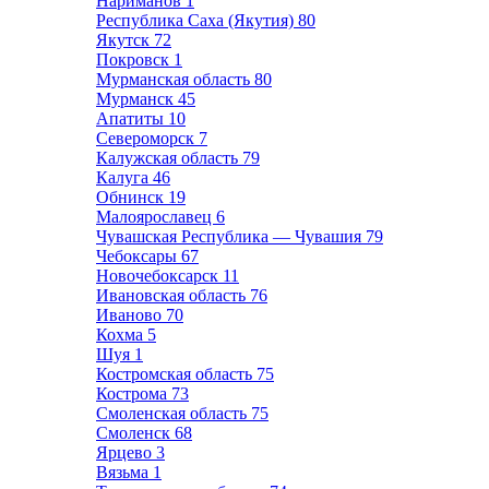
Нариманов
1
Республика Саха (Якутия)
80
Якутск
72
Покровск
1
Мурманская область
80
Мурманск
45
Апатиты
10
Североморск
7
Калужская область
79
Калуга
46
Обнинск
19
Малоярославец
6
Чувашская Республика — Чувашия
79
Чебоксары
67
Новочебоксарск
11
Ивановская область
76
Иваново
70
Кохма
5
Шуя
1
Костромская область
75
Кострома
73
Смоленская область
75
Смоленск
68
Ярцево
3
Вязьма
1