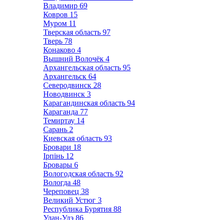
Владимир
69
Ковров
15
Муром
11
Тверская область
97
Тверь
78
Конаково
4
Вышний Волочёк
4
Архангельская область
95
Архангельск
64
Северодвинск
28
Новодвинск
3
Карагандинская область
94
Караганда
77
Темиртау
14
Сарань
2
Киевская область
93
Бровари
18
Ірпінь
12
Бровары
6
Вологодская область
92
Вологда
48
Череповец
38
Великий Устюг
3
Республика Бурятия
88
Улан-Удэ
86