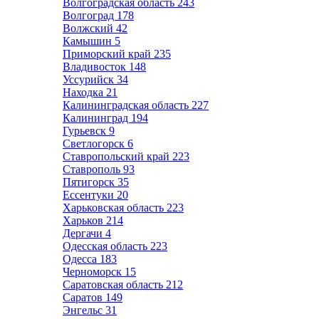
Волгоградская область
243
Волгоград
178
Волжский
42
Камышин
5
Приморский край
235
Владивосток
148
Уссурийск
34
Находка
21
Калининградская область
227
Калининград
194
Гурьевск
9
Светлогорск
6
Ставропольский край
223
Ставрополь
93
Пятигорск
35
Ессентуки
20
Харьковская область
223
Харьков
214
Дергачи
4
Одесская область
223
Одесса
183
Черноморск
15
Саратовская область
212
Саратов
149
Энгельс
31