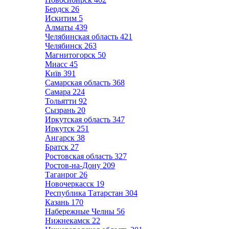
Бердск
26
Искитим
5
Алматы
439
Челябинская область
421
Челябинск
263
Магнитогорск
50
Миасс
45
Київ
391
Самарская область
368
Самара
224
Тольятти
92
Сызрань
20
Иркутская область
347
Иркутск
251
Ангарск
38
Братск
27
Ростовская область
327
Ростов-на-Дону
209
Таганрог
26
Новочеркасск
19
Республика Татарстан
304
Казань
170
Набережные Челны
56
Нижнекамск
22