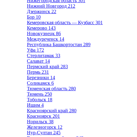
Нижегородская область
301
Нижний Новгород
212
Дзержинск
22
Бор
10
Кемеровская область — Кузбасс
301
Кемерово
143
Новокузнецк
86
Междуреченск
14
Республика Башкортостан
289
Уфа
172
Стерлитамак
33
Салават
14
Пермский край
283
Пермь
231
Березники
14
Соликамск
6
Тюменская область
280
Тюмень
250
Тобольск
18
Ишим
4
Красноярский край
280
Красноярск
201
Норильск
38
Железногорск
12
Нур-Султан
245