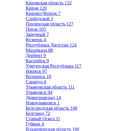
Кировская область
132
Киров
120
Кирово-Чепецк
7
Слободской
3
Пензенская область
127
Пенза
105
Заречный
7
Кузнецк
4
Республика Дагестан
124
Махачкала
88
Дербент
9
Каспийск
9
Удмуртская Республика
117
Ижевск
97
Воткинск
10
Сарапул
4
Ульяновская область
111
Ульяновск
94
Димитровград
14
Новоульяновск
1
Белгородская область
108
Белгород
72
Старый Оскол
11
Губкин
4
Владимирская область
100