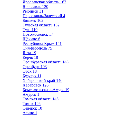
Ярославская область
162
Ярославль
120
Рыбинск
31
Переславль-Залесский
4
Бишкек
162
Тульская область
152
Тула
110
Новомосковск
17
Щёкино
6
Республика Крым
151
Симферополь
75
Ялта
19
Керчь
18
Оренбургская область
148
Оренбург
103
Орск
18
Бузулук
11
Хабаровский край
146
Хабаровск
126
Комсомольск-на-Амуре
19
Амурск
1
Томская область
145
Томск
126
Северск
10
Асино
1