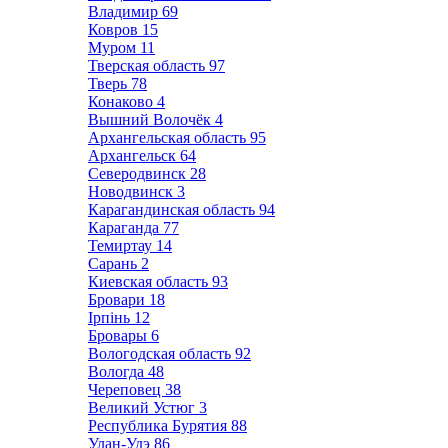
Владимир
69
Ковров
15
Муром
11
Тверская область
97
Тверь
78
Конаково
4
Вышний Волочёк
4
Архангельская область
95
Архангельск
64
Северодвинск
28
Новодвинск
3
Карагандинская область
94
Караганда
77
Темиртау
14
Сарань
2
Киевская область
93
Бровари
18
Ірпінь
12
Бровары
6
Вологодская область
92
Вологда
48
Череповец
38
Великий Устюг
3
Республика Бурятия
88
Улан-Удэ
86