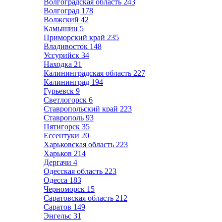
Волгоградская область
243
Волгоград
178
Волжский
42
Камышин
5
Приморский край
235
Владивосток
148
Уссурийск
34
Находка
21
Калининградская область
227
Калининград
194
Гурьевск
9
Светлогорск
6
Ставропольский край
223
Ставрополь
93
Пятигорск
35
Ессентуки
20
Харьковская область
223
Харьков
214
Дергачи
4
Одесская область
223
Одесса
183
Черноморск
15
Саратовская область
212
Саратов
149
Энгельс
31