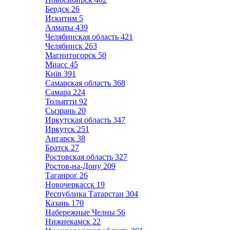
Бердск
26
Искитим
5
Алматы
439
Челябинская область
421
Челябинск
263
Магнитогорск
50
Миасс
45
Київ
391
Самарская область
368
Самара
224
Тольятти
92
Сызрань
20
Иркутская область
347
Иркутск
251
Ангарск
38
Братск
27
Ростовская область
327
Ростов-на-Дону
209
Таганрог
26
Новочеркасск
19
Республика Татарстан
304
Казань
170
Набережные Челны
56
Нижнекамск
22