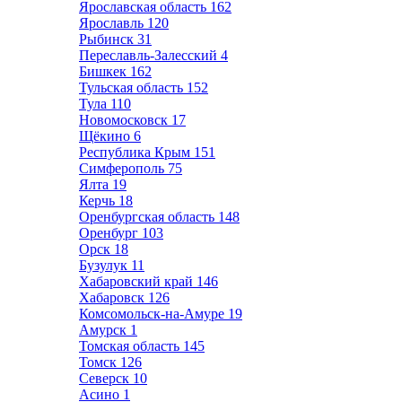
Ярославская область
162
Ярославль
120
Рыбинск
31
Переславль-Залесский
4
Бишкек
162
Тульская область
152
Тула
110
Новомосковск
17
Щёкино
6
Республика Крым
151
Симферополь
75
Ялта
19
Керчь
18
Оренбургская область
148
Оренбург
103
Орск
18
Бузулук
11
Хабаровский край
146
Хабаровск
126
Комсомольск-на-Амуре
19
Амурск
1
Томская область
145
Томск
126
Северск
10
Асино
1