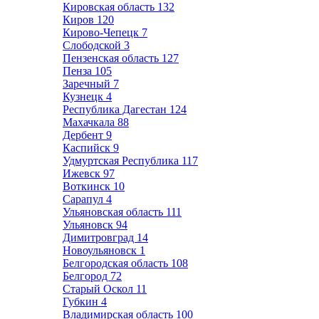
Кировская область
132
Киров
120
Кирово-Чепецк
7
Слободской
3
Пензенская область
127
Пенза
105
Заречный
7
Кузнецк
4
Республика Дагестан
124
Махачкала
88
Дербент
9
Каспийск
9
Удмуртская Республика
117
Ижевск
97
Воткинск
10
Сарапул
4
Ульяновская область
111
Ульяновск
94
Димитровград
14
Новоульяновск
1
Белгородская область
108
Белгород
72
Старый Оскол
11
Губкин
4
Владимирская область
100