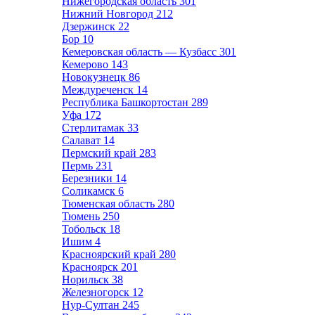
Нижегородская область
301
Нижний Новгород
212
Дзержинск
22
Бор
10
Кемеровская область — Кузбасс
301
Кемерово
143
Новокузнецк
86
Междуреченск
14
Республика Башкортостан
289
Уфа
172
Стерлитамак
33
Салават
14
Пермский край
283
Пермь
231
Березники
14
Соликамск
6
Тюменская область
280
Тюмень
250
Тобольск
18
Ишим
4
Красноярский край
280
Красноярск
201
Норильск
38
Железногорск
12
Нур-Султан
245