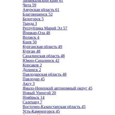
Забайкальский край
61
Чита
59
Амурская область
61
Благовещенск
52
Белогорск
5
Тында
3
Республика Марий Эл
57
Йошкар-Ола
48
Волжск
4
Киев
50
Курганская область
49
Курган
48
Сахалинская область
48
Южно-Сахалинск
42
Корсаков
2
Долинск
2
Павлодарская область
48
Павлодар
45
Аксу
3
Ямало-Ненецкий автономный округ
45
Новый Уренгой
20
Ноябрьск
14
Салехард
7
Восточно-Казахстанская область
45
Усть-Каменогорск
45