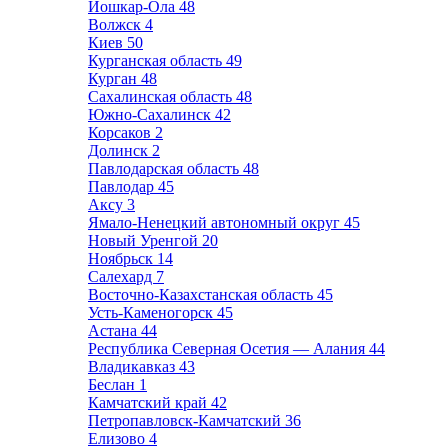
Йошкар-Ола
48
Волжск
4
Киев
50
Курганская область
49
Курган
48
Сахалинская область
48
Южно-Сахалинск
42
Корсаков
2
Долинск
2
Павлодарская область
48
Павлодар
45
Аксу
3
Ямало-Ненецкий автономный округ
45
Новый Уренгой
20
Ноябрьск
14
Салехард
7
Восточно-Казахстанская область
45
Усть-Каменогорск
45
Астана
44
Республика Северная Осетия — Алания
44
Владикавказ
43
Беслан
1
Камчатский край
42
Петропавловск-Камчатский
36
Елизово
4