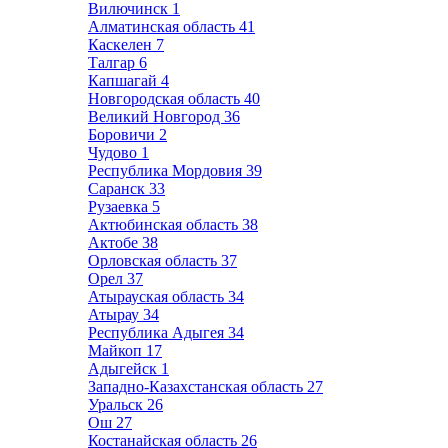
Вилючинск
1
Алматинская область
41
Каскелен
7
Талгар
6
Капшагай
4
Новгородская область
40
Великий Новгород
36
Боровичи
2
Чудово
1
Республика Мордовия
39
Саранск
33
Рузаевка
5
Актюбинская область
38
Актобе
38
Орловская область
37
Орел
37
Атырауская область
34
Атырау
34
Республика Адыгея
34
Майкоп
17
Адыгейск
1
Западно-Казахстанская область
27
Уральск
26
Ош
27
Костанайская область
26