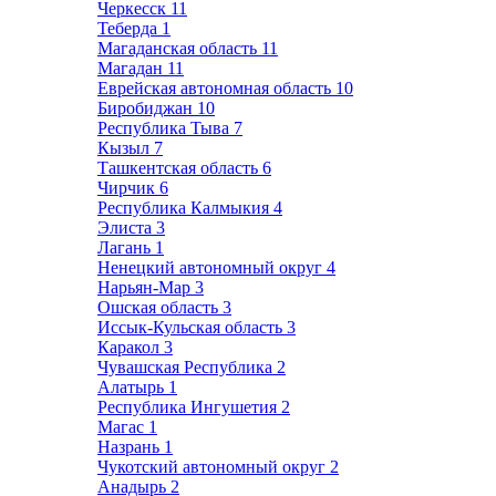
Черкесск
11
Теберда
1
Магаданская область
11
Магадан
11
Еврейская автономная область
10
Биробиджан
10
Республика Тыва
7
Кызыл
7
Ташкентская область
6
Чирчик
6
Республика Калмыкия
4
Элиста
3
Лагань
1
Ненецкий автономный округ
4
Нарьян-Мар
3
Ошская область
3
Иссык-Кульская область
3
Каракол
3
Чувашская Республика
2
Алатырь
1
Республика Ингушетия
2
Магас
1
Назрань
1
Чукотский автономный округ
2
Анадырь
2