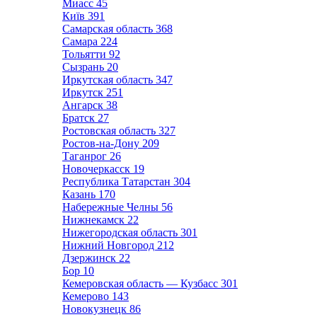
Миасс
45
Київ
391
Самарская область
368
Самара
224
Тольятти
92
Сызрань
20
Иркутская область
347
Иркутск
251
Ангарск
38
Братск
27
Ростовская область
327
Ростов-на-Дону
209
Таганрог
26
Новочеркасск
19
Республика Татарстан
304
Казань
170
Набережные Челны
56
Нижнекамск
22
Нижегородская область
301
Нижний Новгород
212
Дзержинск
22
Бор
10
Кемеровская область — Кузбасс
301
Кемерово
143
Новокузнецк
86