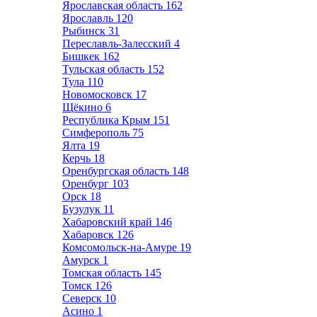
Ярославская область
162
Ярославль
120
Рыбинск
31
Переславль-Залесский
4
Бишкек
162
Тульская область
152
Тула
110
Новомосковск
17
Щёкино
6
Республика Крым
151
Симферополь
75
Ялта
19
Керчь
18
Оренбургская область
148
Оренбург
103
Орск
18
Бузулук
11
Хабаровский край
146
Хабаровск
126
Комсомольск-на-Амуре
19
Амурск
1
Томская область
145
Томск
126
Северск
10
Асино
1