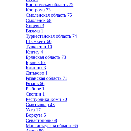
Костромская область
75
Кострома
73
Смоленская область
75
Смоленск
68
Ярцево
3
Вязьма
1
Туркестанская область
74
Шымкент
60
Туркестан
10
Кентау
4
Брянская область
73
Брянск
67
Клинцы
3
Дятьково
1
Рязанская область
71
Рязань
66
Рыбное
1
Скопин
1
Республика Коми
70
Сыктывкар
43
Ухта
17
Воркута
5
Севастополь
68
Мангистауская область
65
Актау
59