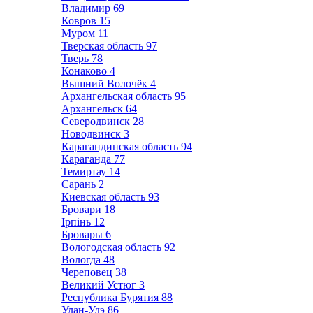
Владимир
69
Ковров
15
Муром
11
Тверская область
97
Тверь
78
Конаково
4
Вышний Волочёк
4
Архангельская область
95
Архангельск
64
Северодвинск
28
Новодвинск
3
Карагандинская область
94
Караганда
77
Темиртау
14
Сарань
2
Киевская область
93
Бровари
18
Ірпінь
12
Бровары
6
Вологодская область
92
Вологда
48
Череповец
38
Великий Устюг
3
Республика Бурятия
88
Улан-Удэ
86