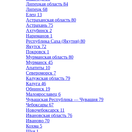
Липецкая область
84
Липецк
68
Елец
13
Астраханская область
80
Астрахань
75
Ахтубинск
2
Нариманов
1
Республика Саха (Якутия)
80
Якутск
72
Покровск
1
Мурманская область
80
Мурманск
45
Апатиты
10
Североморск
7
Калужская область
79
Калуга
46
Обнинск
19
Малоярославец
6
Чувашская Республика — Чувашия
79
Чебоксары
67
Новочебоксарск
11
Ивановская область
76
Иваново
70
Кохма
5
Шуя
1