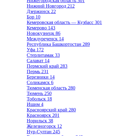
Нижегородская область
301
Нижний Новгород
212
Дзержинск
22
Бор
10
Кемеровская область — Кузбасс
301
Кемерово
143
Новокузнецк
86
Междуреченск
14
Республика Башкортостан
289
Уфа
172
Стерлитамак
33
Салават
14
Пермский край
283
Пермь
231
Березники
14
Соликамск
6
Тюменская область
280
Тюмень
250
Тобольск
18
Ишим
4
Красноярский край
280
Красноярск
201
Норильск
38
Железногорск
12
Нур-Султан
245