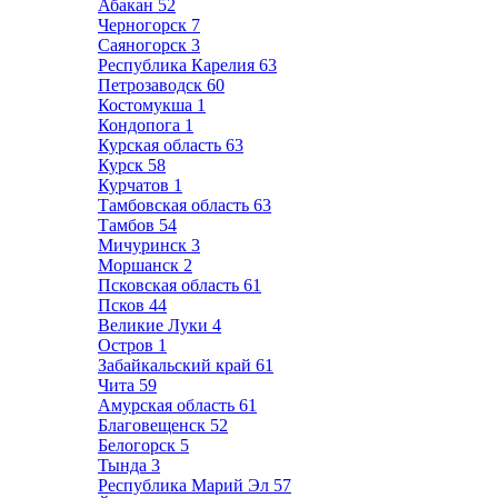
Абакан
52
Черногорск
7
Саяногорск
3
Республика Карелия
63
Петрозаводск
60
Костомукша
1
Кондопога
1
Курская область
63
Курск
58
Курчатов
1
Тамбовская область
63
Тамбов
54
Мичуринск
3
Моршанск
2
Псковская область
61
Псков
44
Великие Луки
4
Остров
1
Забайкальский край
61
Чита
59
Амурская область
61
Благовещенск
52
Белогорск
5
Тында
3
Республика Марий Эл
57