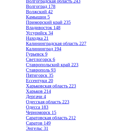
Волгоградская область
243
Волгоград
178
Волжский
42
Камышин
5
Приморский край
235
Владивосток
148
Уссурийск
34
Находка
21
Калининградская область
227
Калининград
194
Гурьевск
9
Светлогорск
6
Ставропольский край
223
Ставрополь
93
Пятигорск
35
Ессентуки
20
Харьковская область
223
Харьков
214
Дергачи
4
Одесская область
223
Одесса
183
Черноморск
15
Саратовская область
212
Саратов
149
Энгельс
31