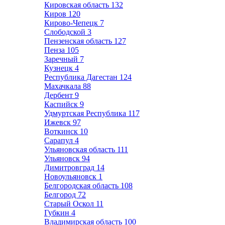
Кировская область
132
Киров
120
Кирово-Чепецк
7
Слободской
3
Пензенская область
127
Пенза
105
Заречный
7
Кузнецк
4
Республика Дагестан
124
Махачкала
88
Дербент
9
Каспийск
9
Удмуртская Республика
117
Ижевск
97
Воткинск
10
Сарапул
4
Ульяновская область
111
Ульяновск
94
Димитровград
14
Новоульяновск
1
Белгородская область
108
Белгород
72
Старый Оскол
11
Губкин
4
Владимирская область
100