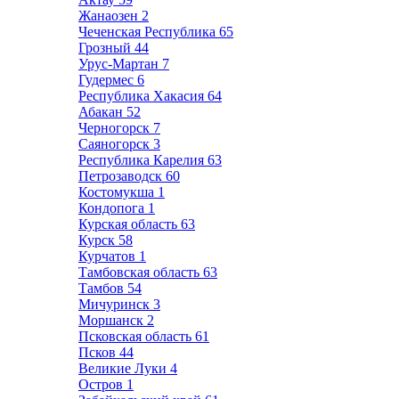
Жанаозен
2
Чеченская Республика
65
Грозный
44
Урус-Мартан
7
Гудермес
6
Республика Хакасия
64
Абакан
52
Черногорск
7
Саяногорск
3
Республика Карелия
63
Петрозаводск
60
Костомукша
1
Кондопога
1
Курская область
63
Курск
58
Курчатов
1
Тамбовская область
63
Тамбов
54
Мичуринск
3
Моршанск
2
Псковская область
61
Псков
44
Великие Луки
4
Остров
1