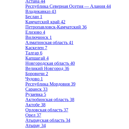
Астана
44
Республика Северная Осетия — Алания
44
Владикавказ
43
Беслан
1
Камчатский край
42
Петропавловск-Камчатский
36
Елизово
4
Вилючинск
1
Алматинская область
41
Каскелен
7
Талгар
6
Капшагай
4
Новгородская область
40
Великий Новгород
36
Боровичи
2
Чудово
1
Республика Мордовия
39
Саранск
33
Рузаевка
5
Актюбинская область
38
Актобе
38
Орловская область
37
Орел
37
Атырауская область
34
Атырау
34