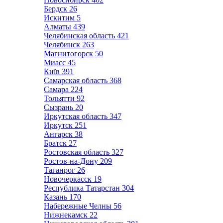
Бердск
26
Искитим
5
Алматы
439
Челябинская область
421
Челябинск
263
Магнитогорск
50
Миасс
45
Київ
391
Самарская область
368
Самара
224
Тольятти
92
Сызрань
20
Иркутская область
347
Иркутск
251
Ангарск
38
Братск
27
Ростовская область
327
Ростов-на-Дону
209
Таганрог
26
Новочеркасск
19
Республика Татарстан
304
Казань
170
Набережные Челны
56
Нижнекамск
22