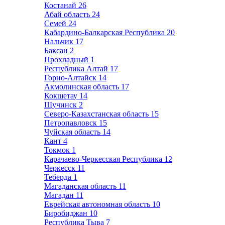
Костанай
26
Абай область
24
Семей
24
Кабардино-Балкарская Республика
20
Нальчик
17
Баксан
2
Прохладный
1
Республика Алтай
17
Горно-Алтайск
14
Акмолинская область
17
Кокшетау
14
Щучинск
2
Северо-Казахстанская область
15
Петропавловск
15
Чуйская область
14
Кант
4
Токмок
1
Карачаево-Черкесская Республика
12
Черкесск
11
Теберда
1
Магаданская область
11
Магадан
11
Еврейская автономная область
10
Биробиджан
10
Республика Тыва
7