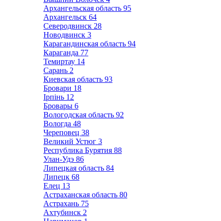
Архангельская область
95
Архангельск
64
Северодвинск
28
Новодвинск
3
Карагандинская область
94
Караганда
77
Темиртау
14
Сарань
2
Киевская область
93
Бровари
18
Ірпінь
12
Бровары
6
Вологодская область
92
Вологда
48
Череповец
38
Великий Устюг
3
Республика Бурятия
88
Улан-Удэ
86
Липецкая область
84
Липецк
68
Елец
13
Астраханская область
80
Астрахань
75
Ахтубинск
2