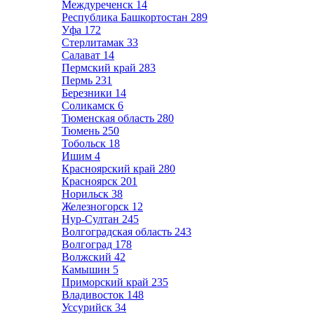
Междуреченск
14
Республика Башкортостан
289
Уфа
172
Стерлитамак
33
Салават
14
Пермский край
283
Пермь
231
Березники
14
Соликамск
6
Тюменская область
280
Тюмень
250
Тобольск
18
Ишим
4
Красноярский край
280
Красноярск
201
Норильск
38
Железногорск
12
Нур-Султан
245
Волгоградская область
243
Волгоград
178
Волжский
42
Камышин
5
Приморский край
235
Владивосток
148
Уссурийск
34