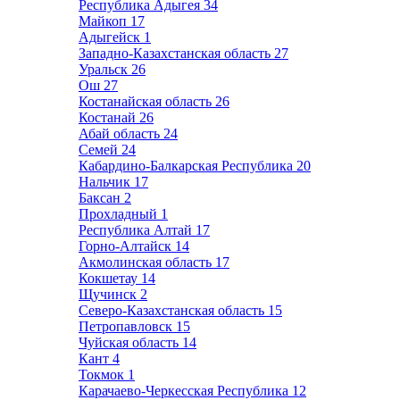
Республика Адыгея
34
Майкоп
17
Адыгейск
1
Западно-Казахстанская область
27
Уральск
26
Ош
27
Костанайская область
26
Костанай
26
Абай область
24
Семей
24
Кабардино-Балкарская Республика
20
Нальчик
17
Баксан
2
Прохладный
1
Республика Алтай
17
Горно-Алтайск
14
Акмолинская область
17
Кокшетау
14
Щучинск
2
Северо-Казахстанская область
15
Петропавловск
15
Чуйская область
14
Кант
4
Токмок
1
Карачаево-Черкесская Республика
12