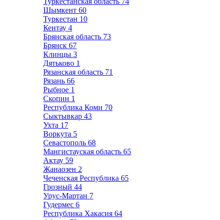
Туркестанская область
74
Шымкент
60
Туркестан
10
Кентау
4
Брянская область
73
Брянск
67
Клинцы
3
Дятьково
1
Рязанская область
71
Рязань
66
Рыбное
1
Скопин
1
Республика Коми
70
Сыктывкар
43
Ухта
17
Воркута
5
Севастополь
68
Мангистауская область
65
Актау
59
Жанаозен
2
Чеченская Республика
65
Грозный
44
Урус-Мартан
7
Гудермес
6
Республика Хакасия
64