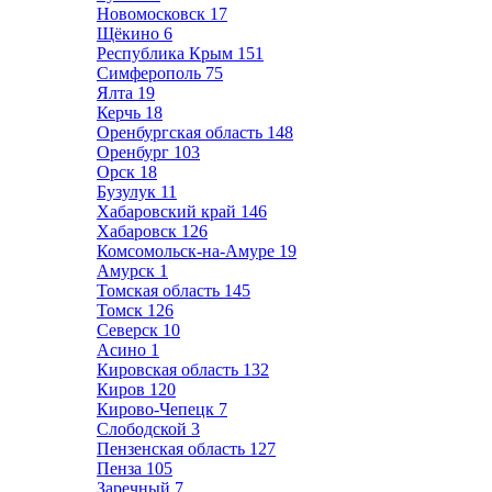
Новомосковск
17
Щёкино
6
Республика Крым
151
Симферополь
75
Ялта
19
Керчь
18
Оренбургская область
148
Оренбург
103
Орск
18
Бузулук
11
Хабаровский край
146
Хабаровск
126
Комсомольск-на-Амуре
19
Амурск
1
Томская область
145
Томск
126
Северск
10
Асино
1
Кировская область
132
Киров
120
Кирово-Чепецк
7
Слободской
3
Пензенская область
127
Пенза
105
Заречный
7