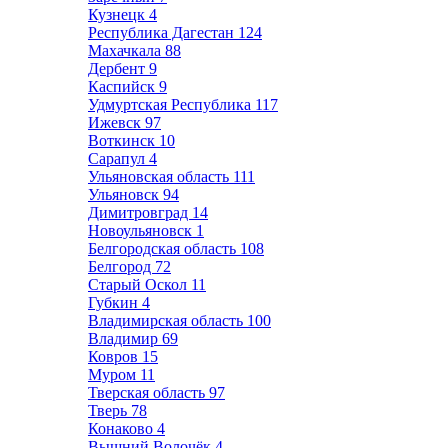
Кузнецк
4
Республика Дагестан
124
Махачкала
88
Дербент
9
Каспийск
9
Удмуртская Республика
117
Ижевск
97
Воткинск
10
Сарапул
4
Ульяновская область
111
Ульяновск
94
Димитровград
14
Новоульяновск
1
Белгородская область
108
Белгород
72
Старый Оскол
11
Губкин
4
Владимирская область
100
Владимир
69
Ковров
15
Муром
11
Тверская область
97
Тверь
78
Конаково
4
Вышний Волочёк
4