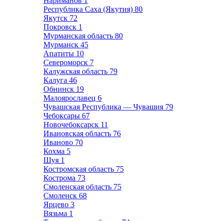
Нариманов
1
Республика Саха (Якутия)
80
Якутск
72
Покровск
1
Мурманская область
80
Мурманск
45
Апатиты
10
Североморск
7
Калужская область
79
Калуга
46
Обнинск
19
Малоярославец
6
Чувашская Республика — Чувашия
79
Чебоксары
67
Новочебоксарск
11
Ивановская область
76
Иваново
70
Кохма
5
Шуя
1
Костромская область
75
Кострома
73
Смоленская область
75
Смоленск
68
Ярцево
3
Вязьма
1