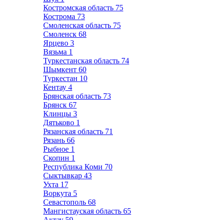
Костромская область
75
Кострома
73
Смоленская область
75
Смоленск
68
Ярцево
3
Вязьма
1
Туркестанская область
74
Шымкент
60
Туркестан
10
Кентау
4
Брянская область
73
Брянск
67
Клинцы
3
Дятьково
1
Рязанская область
71
Рязань
66
Рыбное
1
Скопин
1
Республика Коми
70
Сыктывкар
43
Ухта
17
Воркута
5
Севастополь
68
Мангистауская область
65
Актау
59