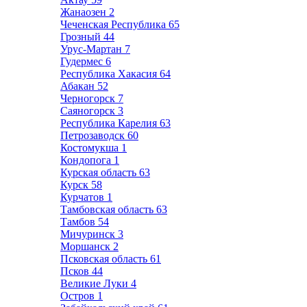
Жанаозен
2
Чеченская Республика
65
Грозный
44
Урус-Мартан
7
Гудермес
6
Республика Хакасия
64
Абакан
52
Черногорск
7
Саяногорск
3
Республика Карелия
63
Петрозаводск
60
Костомукша
1
Кондопога
1
Курская область
63
Курск
58
Курчатов
1
Тамбовская область
63
Тамбов
54
Мичуринск
3
Моршанск
2
Псковская область
61
Псков
44
Великие Луки
4
Остров
1