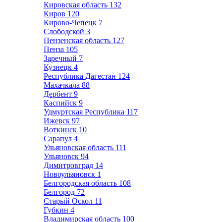
Кировская область
132
Киров
120
Кирово-Чепецк
7
Слободской
3
Пензенская область
127
Пенза
105
Заречный
7
Кузнецк
4
Республика Дагестан
124
Махачкала
88
Дербент
9
Каспийск
9
Удмуртская Республика
117
Ижевск
97
Воткинск
10
Сарапул
4
Ульяновская область
111
Ульяновск
94
Димитровград
14
Новоульяновск
1
Белгородская область
108
Белгород
72
Старый Оскол
11
Губкин
4
Владимирская область
100