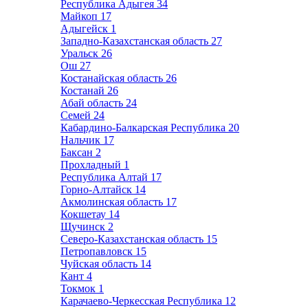
Республика Адыгея
34
Майкоп
17
Адыгейск
1
Западно-Казахстанская область
27
Уральск
26
Ош
27
Костанайская область
26
Костанай
26
Абай область
24
Семей
24
Кабардино-Балкарская Республика
20
Нальчик
17
Баксан
2
Прохладный
1
Республика Алтай
17
Горно-Алтайск
14
Акмолинская область
17
Кокшетау
14
Щучинск
2
Северо-Казахстанская область
15
Петропавловск
15
Чуйская область
14
Кант
4
Токмок
1
Карачаево-Черкесская Республика
12