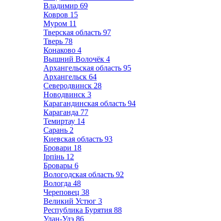
Владимир
69
Ковров
15
Муром
11
Тверская область
97
Тверь
78
Конаково
4
Вышний Волочёк
4
Архангельская область
95
Архангельск
64
Северодвинск
28
Новодвинск
3
Карагандинская область
94
Караганда
77
Темиртау
14
Сарань
2
Киевская область
93
Бровари
18
Ірпінь
12
Бровары
6
Вологодская область
92
Вологда
48
Череповец
38
Великий Устюг
3
Республика Бурятия
88
Улан-Удэ
86