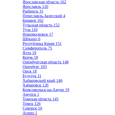
Ярославская область
162
Ярославль
120
Рыбинск
31
Переславль-Залесский
4
Бишкек
162
Тульская область
152
Тула
110
Новомосковск
17
Щёкино
6
Республика Крым
151
Симферополь
75
Ялта
19
Керчь
18
Оренбургская область
148
Оренбург
103
Орск
18
Бузулук
11
Хабаровский край
146
Хабаровск
126
Комсомольск-на-Амуре
19
Амурск
1
Томская область
145
Томск
126
Северск
10
Асино
1