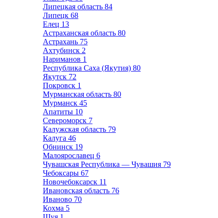
Липецкая область
84
Липецк
68
Елец
13
Астраханская область
80
Астрахань
75
Ахтубинск
2
Нариманов
1
Республика Саха (Якутия)
80
Якутск
72
Покровск
1
Мурманская область
80
Мурманск
45
Апатиты
10
Североморск
7
Калужская область
79
Калуга
46
Обнинск
19
Малоярославец
6
Чувашская Республика — Чувашия
79
Чебоксары
67
Новочебоксарск
11
Ивановская область
76
Иваново
70
Кохма
5
Шуя
1