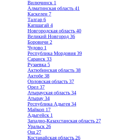
Вилючинск
1
Алматинская область
41
Каскелен
7
Талгар
6
Капшагай
4
Новгородская область
40
Великий Новгород
36
Боровичи
2
Чудово
1
Республика Мордовия
39
Саранск
33
Рузаевка
5
Актюбинская область
38
Актобе
38
Орловская область
37
Орел
37
Атырауская область
34
Атырау
34
Республика Адыгея
34
Майкоп
17
Адыгейск
1
Западно-Казахстанская область
27
Уральск
26
Ош
27
Костанайская область
26