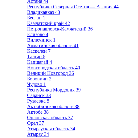
Астана
44
Республика Северная Осетия — Алания
44
Владикавказ
43
Беслан
1
Камчатский край
42
Петропавловск-Камчатский
36
Елизово
4
Вилючинск
1
Алматинская область
41
Каскелен
7
Талгар
6
Капшагай
4
Новгородская область
40
Великий Новгород
36
Боровичи
2
Чудово
1
Республика Мордовия
39
Саранск
33
Рузаевка
5
Актюбинская область
38
Актобе
38
Орловская область
37
Орел
37
Атырауская область
34
Атырау
34