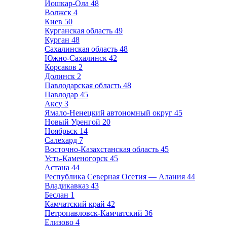
Йошкар-Ола
48
Волжск
4
Киев
50
Курганская область
49
Курган
48
Сахалинская область
48
Южно-Сахалинск
42
Корсаков
2
Долинск
2
Павлодарская область
48
Павлодар
45
Аксу
3
Ямало-Ненецкий автономный округ
45
Новый Уренгой
20
Ноябрьск
14
Салехард
7
Восточно-Казахстанская область
45
Усть-Каменогорск
45
Астана
44
Республика Северная Осетия — Алания
44
Владикавказ
43
Беслан
1
Камчатский край
42
Петропавловск-Камчатский
36
Елизово
4