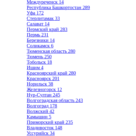
Междуреченск
14
Республика Башкортостан
289
Уфа
172
Стерлитамак
33
Салават
14
Пермский край
283
Пермь
231
Березники
14
Соликамск
6
Тюменская область
280
Тюмень
250
Тобольск
18
Ишим
4
Красноярский край
280
Красноярск
201
Норильск
38
Железногорск
12
Нур-Султан
245
Волгоградская область
243
Волгоград
178
Волжский
42
Камышин
5
Приморский край
235
Владивосток
148
Уссурийск
34