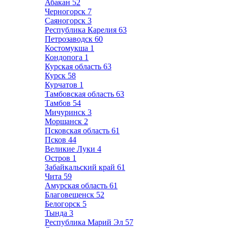
Абакан
52
Черногорск
7
Саяногорск
3
Республика Карелия
63
Петрозаводск
60
Костомукша
1
Кондопога
1
Курская область
63
Курск
58
Курчатов
1
Тамбовская область
63
Тамбов
54
Мичуринск
3
Моршанск
2
Псковская область
61
Псков
44
Великие Луки
4
Остров
1
Забайкальский край
61
Чита
59
Амурская область
61
Благовещенск
52
Белогорск
5
Тында
3
Республика Марий Эл
57