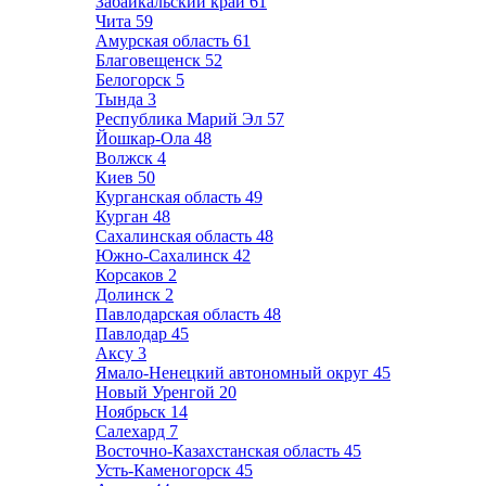
Забайкальский край
61
Чита
59
Амурская область
61
Благовещенск
52
Белогорск
5
Тында
3
Республика Марий Эл
57
Йошкар-Ола
48
Волжск
4
Киев
50
Курганская область
49
Курган
48
Сахалинская область
48
Южно-Сахалинск
42
Корсаков
2
Долинск
2
Павлодарская область
48
Павлодар
45
Аксу
3
Ямало-Ненецкий автономный округ
45
Новый Уренгой
20
Ноябрьск
14
Салехард
7
Восточно-Казахстанская область
45
Усть-Каменогорск
45