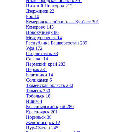
Нижегородская область
301
Нижний Новгород
212
Дзержинск
22
Бор
10
Кемеровская область — Кузбасс
301
Кемерово
143
Новокузнецк
86
Междуреченск
14
Республика Башкортостан
289
Уфа
172
Стерлитамак
33
Салават
14
Пермский край
283
Пермь
231
Березники
14
Соликамск
6
Тюменская область
280
Тюмень
250
Тобольск
18
Ишим
4
Красноярский край
280
Красноярск
201
Норильск
38
Железногорск
12
Нур-Султан
245