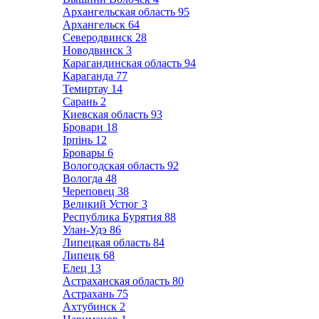
Архангельская область
95
Архангельск
64
Северодвинск
28
Новодвинск
3
Карагандинская область
94
Караганда
77
Темиртау
14
Сарань
2
Киевская область
93
Бровари
18
Ірпінь
12
Бровары
6
Вологодская область
92
Вологда
48
Череповец
38
Великий Устюг
3
Республика Бурятия
88
Улан-Удэ
86
Липецкая область
84
Липецк
68
Елец
13
Астраханская область
80
Астрахань
75
Ахтубинск
2