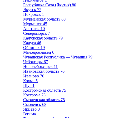
Нариманов
1
Республика Саха (Якутия)
80
Якутск
72
Покровск
1
Мурманская область
80
Мурманск
45
Апатиты
10
Североморск
7
Калужская область
79
Калуга
46
Обнинск
19
Малоярославец
6
Чувашская Республика — Чувашия
79
Чебоксары
67
Новочебоксарск
11
Ивановская область
76
Иваново
70
Кохма
5
Шуя
1
Костромская область
75
Кострома
73
Смоленская область
75
Смоленск
68
Ярцево
3
Вязьма
1