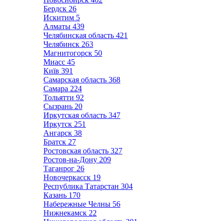
Бердск
26
Искитим
5
Алматы
439
Челябинская область
421
Челябинск
263
Магнитогорск
50
Миасс
45
Київ
391
Самарская область
368
Самара
224
Тольятти
92
Сызрань
20
Иркутская область
347
Иркутск
251
Ангарск
38
Братск
27
Ростовская область
327
Ростов-на-Дону
209
Таганрог
26
Новочеркасск
19
Республика Татарстан
304
Казань
170
Набережные Челны
56
Нижнекамск
22