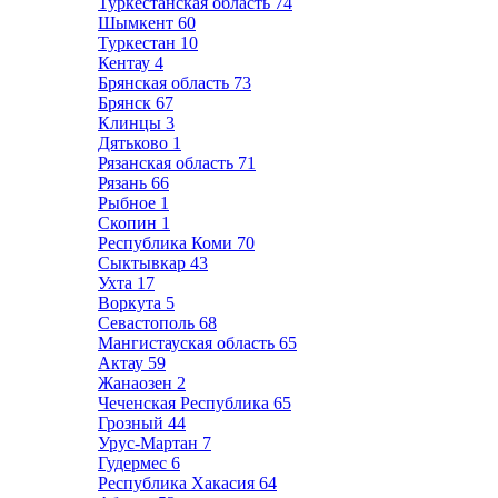
Туркестанская область
74
Шымкент
60
Туркестан
10
Кентау
4
Брянская область
73
Брянск
67
Клинцы
3
Дятьково
1
Рязанская область
71
Рязань
66
Рыбное
1
Скопин
1
Республика Коми
70
Сыктывкар
43
Ухта
17
Воркута
5
Севастополь
68
Мангистауская область
65
Актау
59
Жанаозен
2
Чеченская Республика
65
Грозный
44
Урус-Мартан
7
Гудермес
6
Республика Хакасия
64