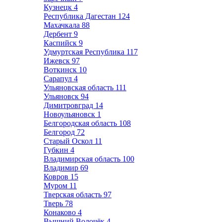
Кузнецк
4
Республика Дагестан
124
Махачкала
88
Дербент
9
Каспийск
9
Удмуртская Республика
117
Ижевск
97
Воткинск
10
Сарапул
4
Ульяновская область
111
Ульяновск
94
Димитровград
14
Новоульяновск
1
Белгородская область
108
Белгород
72
Старый Оскол
11
Губкин
4
Владимирская область
100
Владимир
69
Ковров
15
Муром
11
Тверская область
97
Тверь
78
Конаково
4
Вышний Волочёк
4