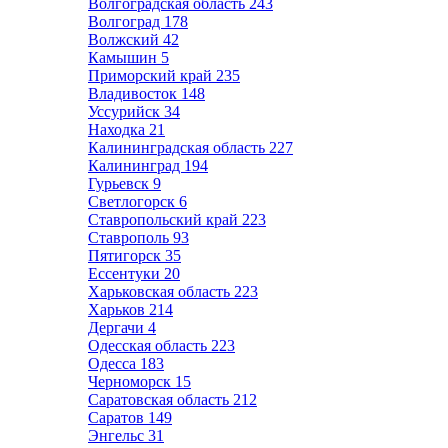
Волгоградская область
243
Волгоград
178
Волжский
42
Камышин
5
Приморский край
235
Владивосток
148
Уссурийск
34
Находка
21
Калининградская область
227
Калининград
194
Гурьевск
9
Светлогорск
6
Ставропольский край
223
Ставрополь
93
Пятигорск
35
Ессентуки
20
Харьковская область
223
Харьков
214
Дергачи
4
Одесская область
223
Одесса
183
Черноморск
15
Саратовская область
212
Саратов
149
Энгельс
31