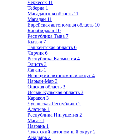
Черкесск
11
Теберда
1
Магаданская область
11
Магадан
11
Еврейская автономная область
10
Биробиджан
10
Республика Тыва
7
Кызыл
7
Ташкентская область
6
Чирчик
6
Республика Калмыкия
4
Элиста
3
Лагань
1
Ненецкий автономный округ
4
Нарьян-Мар
3
Ошская область
3
Иссык-Кульская область
3
Каракол
3
Чувашская Республика
2
Алатырь
1
Республика Ингушетия
2
Магас
1
Назрань
1
Чукотский автономный округ
2
Анадырь
2