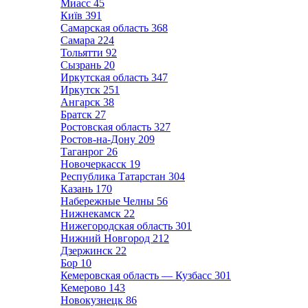
Миасс
45
Київ
391
Самарская область
368
Самара
224
Тольятти
92
Сызрань
20
Иркутская область
347
Иркутск
251
Ангарск
38
Братск
27
Ростовская область
327
Ростов-на-Дону
209
Таганрог
26
Новочеркасск
19
Республика Татарстан
304
Казань
170
Набережные Челны
56
Нижнекамск
22
Нижегородская область
301
Нижний Новгород
212
Дзержинск
22
Бор
10
Кемеровская область — Кузбасс
301
Кемерово
143
Новокузнецк
86