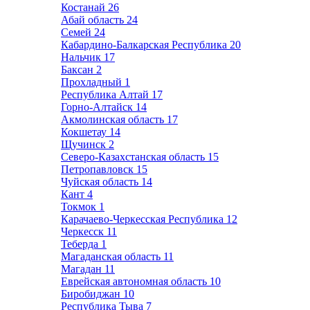
Костанай
26
Абай область
24
Семей
24
Кабардино-Балкарская Республика
20
Нальчик
17
Баксан
2
Прохладный
1
Республика Алтай
17
Горно-Алтайск
14
Акмолинская область
17
Кокшетау
14
Щучинск
2
Северо-Казахстанская область
15
Петропавловск
15
Чуйская область
14
Кант
4
Токмок
1
Карачаево-Черкесская Республика
12
Черкесск
11
Теберда
1
Магаданская область
11
Магадан
11
Еврейская автономная область
10
Биробиджан
10
Республика Тыва
7