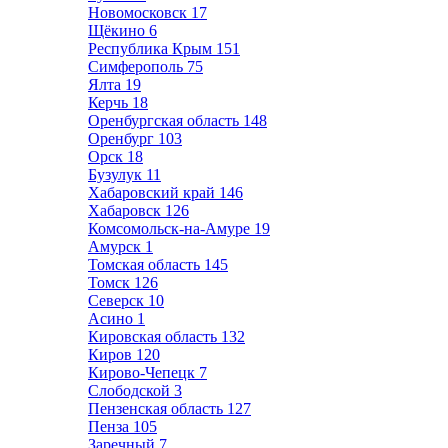
Новомосковск
17
Щёкино
6
Республика Крым
151
Симферополь
75
Ялта
19
Керчь
18
Оренбургская область
148
Оренбург
103
Орск
18
Бузулук
11
Хабаровский край
146
Хабаровск
126
Комсомольск-на-Амуре
19
Амурск
1
Томская область
145
Томск
126
Северск
10
Асино
1
Кировская область
132
Киров
120
Кирово-Чепецк
7
Слободской
3
Пензенская область
127
Пенза
105
Заречный
7