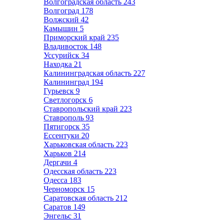
Волгоградская область
243
Волгоград
178
Волжский
42
Камышин
5
Приморский край
235
Владивосток
148
Уссурийск
34
Находка
21
Калининградская область
227
Калининград
194
Гурьевск
9
Светлогорск
6
Ставропольский край
223
Ставрополь
93
Пятигорск
35
Ессентуки
20
Харьковская область
223
Харьков
214
Дергачи
4
Одесская область
223
Одесса
183
Черноморск
15
Саратовская область
212
Саратов
149
Энгельс
31