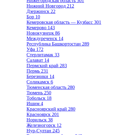
Нижегородская область
301
Нижний Новгород
212
Дзержинск
22
Бор
10
Кемеровская область — Кузбасс
301
Кемерово
143
Новокузнецк
86
Междуреченск
14
Республика Башкортостан
289
Уфа
172
Стерлитамак
33
Салават
14
Пермский край
283
Пермь
231
Березники
14
Соликамск
6
Тюменская область
280
Тюмень
250
Тобольск
18
Ишим
4
Красноярский край
280
Красноярск
201
Норильск
38
Железногорск
12
Нур-Султан
245