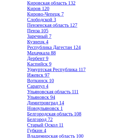
Кировская область
132
Киров
120
Кирово-Чепецк
7
Слободской
3
Пензенская область
127
Пенза
105
Заречный
7
Кузнецк
4
Республика Дагестан
124
Махачкала
88
Дербент
9
Каспийск
9
Удмуртская Республика
117
Ижевск
97
Воткинск
10
Сарапул
4
Ульяновская область
111
Ульяновск
94
Димитровград
14
Новоульяновск
1
Белгородская область
108
Белгород
72
Старый Оскол
11
Губкин
4
Владимирская область
100