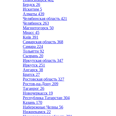
Бердск
26
Искитим
5
Алматы
439
Челябинская область
421
Челябинск
263
Магнитогорск
50
Миасс
45
Київ
391
Самарская область
368
Самара
224
Тольятти
92
Сызрань
20
Иркутская область
347
Иркутск
251
Ангарск
38
Братск
27
Ростовская область
327
Ростов-на-Дону
209
Таганрог
26
Новочеркасск
19
Республика Татарстан
304
Казань
170
Набережные Челны
56
Нижнекамск
22