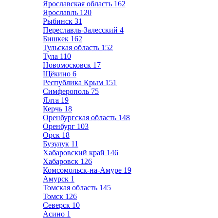
Ярославская область
162
Ярославль
120
Рыбинск
31
Переславль-Залесский
4
Бишкек
162
Тульская область
152
Тула
110
Новомосковск
17
Щёкино
6
Республика Крым
151
Симферополь
75
Ялта
19
Керчь
18
Оренбургская область
148
Оренбург
103
Орск
18
Бузулук
11
Хабаровский край
146
Хабаровск
126
Комсомольск-на-Амуре
19
Амурск
1
Томская область
145
Томск
126
Северск
10
Асино
1