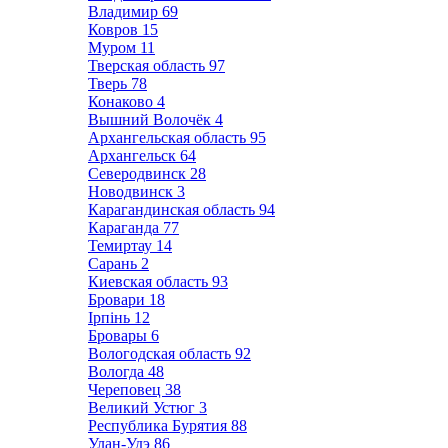
Владимир
69
Ковров
15
Муром
11
Тверская область
97
Тверь
78
Конаково
4
Вышний Волочёк
4
Архангельская область
95
Архангельск
64
Северодвинск
28
Новодвинск
3
Карагандинская область
94
Караганда
77
Темиртау
14
Сарань
2
Киевская область
93
Бровари
18
Ірпінь
12
Бровары
6
Вологодская область
92
Вологда
48
Череповец
38
Великий Устюг
3
Республика Бурятия
88
Улан-Удэ
86