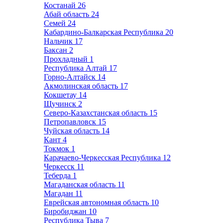
Костанай
26
Абай область
24
Семей
24
Кабардино-Балкарская Республика
20
Нальчик
17
Баксан
2
Прохладный
1
Республика Алтай
17
Горно-Алтайск
14
Акмолинская область
17
Кокшетау
14
Щучинск
2
Северо-Казахстанская область
15
Петропавловск
15
Чуйская область
14
Кант
4
Токмок
1
Карачаево-Черкесская Республика
12
Черкесск
11
Теберда
1
Магаданская область
11
Магадан
11
Еврейская автономная область
10
Биробиджан
10
Республика Тыва
7