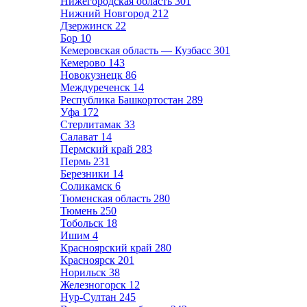
Нижегородская область
301
Нижний Новгород
212
Дзержинск
22
Бор
10
Кемеровская область — Кузбасс
301
Кемерово
143
Новокузнецк
86
Междуреченск
14
Республика Башкортостан
289
Уфа
172
Стерлитамак
33
Салават
14
Пермский край
283
Пермь
231
Березники
14
Соликамск
6
Тюменская область
280
Тюмень
250
Тобольск
18
Ишим
4
Красноярский край
280
Красноярск
201
Норильск
38
Железногорск
12
Нур-Султан
245