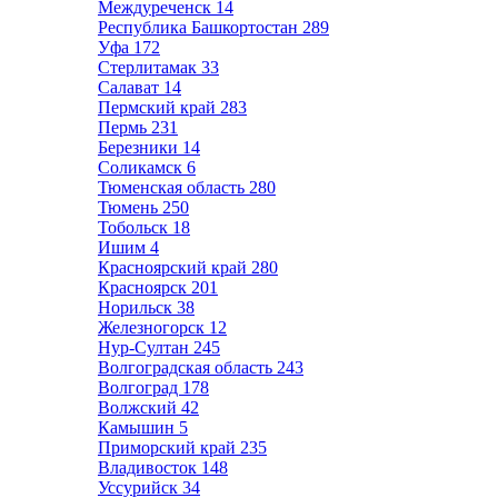
Междуреченск
14
Республика Башкортостан
289
Уфа
172
Стерлитамак
33
Салават
14
Пермский край
283
Пермь
231
Березники
14
Соликамск
6
Тюменская область
280
Тюмень
250
Тобольск
18
Ишим
4
Красноярский край
280
Красноярск
201
Норильск
38
Железногорск
12
Нур-Султан
245
Волгоградская область
243
Волгоград
178
Волжский
42
Камышин
5
Приморский край
235
Владивосток
148
Уссурийск
34