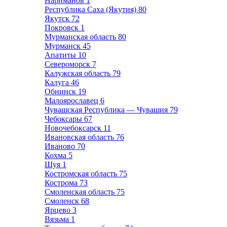
Нариманов
1
Республика Саха (Якутия)
80
Якутск
72
Покровск
1
Мурманская область
80
Мурманск
45
Апатиты
10
Североморск
7
Калужская область
79
Калуга
46
Обнинск
19
Малоярославец
6
Чувашская Республика — Чувашия
79
Чебоксары
67
Новочебоксарск
11
Ивановская область
76
Иваново
70
Кохма
5
Шуя
1
Костромская область
75
Кострома
73
Смоленская область
75
Смоленск
68
Ярцево
3
Вязьма
1