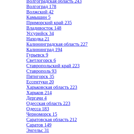
Волгоградская область
243
Волгоград
178
Волжский
42
Камышин
5
Приморский край
235
Владивосток
148
Уссурийск
34
Находка
21
Калининградская область
227
Калининград
194
Гурьевск
9
Светлогорск
6
Ставропольский край
223
Ставрополь
93
Пятигорск
35
Ессентуки
20
Харьковская область
223
Харьков
214
Дергачи
4
Одесская область
223
Одесса
183
Черноморск
15
Саратовская область
212
Саратов
149
Энгельс
31