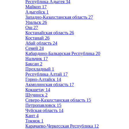
Республика Адыгея
34
Майкоп
17
Адыгейск
1
Западно-Казахстанская область
27
Уральск
26
Ош
27
Костанайская область
26
Костанай
26
Абай область
24
Семей
24
Кабардино-Балкарская Республика
20
Нальчик
17
Баксан
2
Прохладный
1
Республика Алтай
17
Горно-Алтайск
14
Акмолинская область
17
Кокшетау
14
Щучинск
2
Северо-Казахстанская область
15
Петропавловск
15
Чуйская область
14
Кант
4
Токмок
1
Карачаево-Черкесская Республика
12