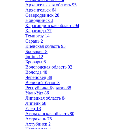
Архангельская область
95
Архангельск
64
Северодвинск
28
Новодвинск
3
Карагандинская область
94
Караганда
77
Темиртау
14
Сарань
2
Киевская область
93
Бровари
18
Ірпінь
12
Бровары
6
Вологодская область
92
Вологда
48
Череповец
38
Великий Устюг
3
Республика Бурятия
88
Улан-Удэ
86
Липецкая область
84
Липецк
68
Елец
13
Астраханская область
80
Астрахань
75
Ахтубинск
2