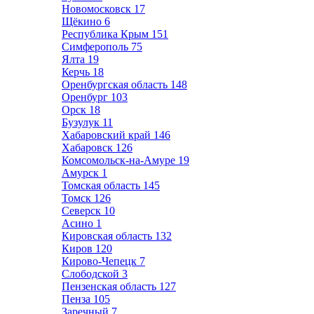
Новомосковск
17
Щёкино
6
Республика Крым
151
Симферополь
75
Ялта
19
Керчь
18
Оренбургская область
148
Оренбург
103
Орск
18
Бузулук
11
Хабаровский край
146
Хабаровск
126
Комсомольск-на-Амуре
19
Амурск
1
Томская область
145
Томск
126
Северск
10
Асино
1
Кировская область
132
Киров
120
Кирово-Чепецк
7
Слободской
3
Пензенская область
127
Пенза
105
Заречный
7