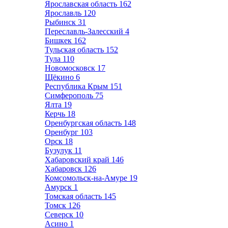
Ярославская область
162
Ярославль
120
Рыбинск
31
Переславль-Залесский
4
Бишкек
162
Тульская область
152
Тула
110
Новомосковск
17
Щёкино
6
Республика Крым
151
Симферополь
75
Ялта
19
Керчь
18
Оренбургская область
148
Оренбург
103
Орск
18
Бузулук
11
Хабаровский край
146
Хабаровск
126
Комсомольск-на-Амуре
19
Амурск
1
Томская область
145
Томск
126
Северск
10
Асино
1