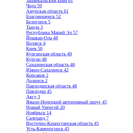
Забайкальский край
61
Чита
59
Амурская область
61
Благовещенск
52
Белогорск
5
Тында
3
Республика Марий Эл
57
Йошкар-Ола
48
Волжск
4
Киев
50
Курганская область
49
Курган
48
Сахалинская область
48
Южно-Сахалинск
42
Корсаков
2
Долинск
2
Павлодарская область
48
Павлодар
45
Аксу
3
Ямало-Ненецкий автономный округ
45
Новый Уренгой
20
Ноябрьск
14
Салехард
7
Восточно-Казахстанская область
45
Усть-Каменогорск
45