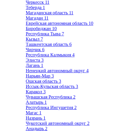
Черкесск
11
Теберда
1
Магаданская область
11
Магадан
11
Еврейская автономная область
10
Биробиджан
10
Республика Тыва
7
Кызыл
7
Ташкентская область
6
Чирчик
6
Республика Калмыкия
4
Элиста
3
Лагань
1
Ненецкий автономный округ
4
Нарьян-Мар
3
Ошская область
3
Иссык-Кульская область
3
Каракол
3
Чувашская Республика
2
Алатырь
1
Республика Ингушетия
2
Магас
1
Назрань
1
Чукотский автономный округ
2
Анадырь
2