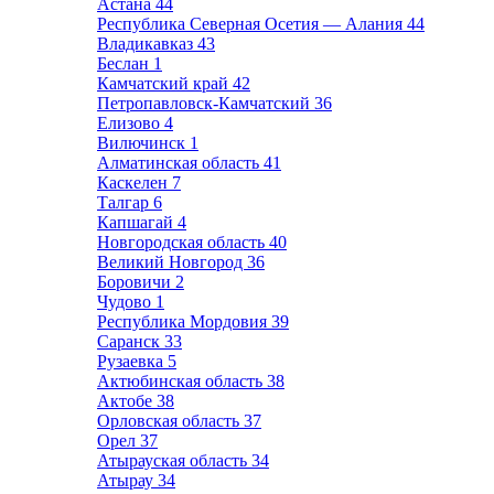
Астана
44
Республика Северная Осетия — Алания
44
Владикавказ
43
Беслан
1
Камчатский край
42
Петропавловск-Камчатский
36
Елизово
4
Вилючинск
1
Алматинская область
41
Каскелен
7
Талгар
6
Капшагай
4
Новгородская область
40
Великий Новгород
36
Боровичи
2
Чудово
1
Республика Мордовия
39
Саранск
33
Рузаевка
5
Актюбинская область
38
Актобе
38
Орловская область
37
Орел
37
Атырауская область
34
Атырау
34