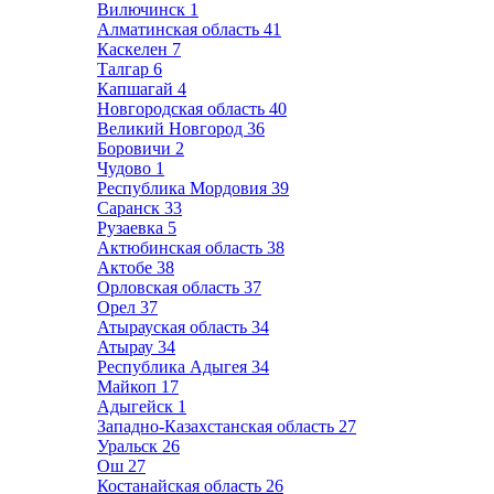
Вилючинск
1
Алматинская область
41
Каскелен
7
Талгар
6
Капшагай
4
Новгородская область
40
Великий Новгород
36
Боровичи
2
Чудово
1
Республика Мордовия
39
Саранск
33
Рузаевка
5
Актюбинская область
38
Актобе
38
Орловская область
37
Орел
37
Атырауская область
34
Атырау
34
Республика Адыгея
34
Майкоп
17
Адыгейск
1
Западно-Казахстанская область
27
Уральск
26
Ош
27
Костанайская область
26