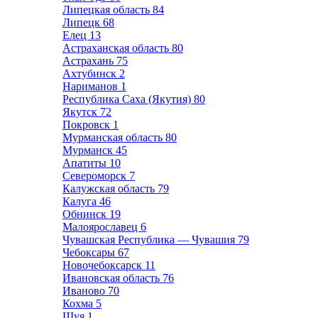
Липецкая область
84
Липецк
68
Елец
13
Астраханская область
80
Астрахань
75
Ахтубинск
2
Нариманов
1
Республика Саха (Якутия)
80
Якутск
72
Покровск
1
Мурманская область
80
Мурманск
45
Апатиты
10
Североморск
7
Калужская область
79
Калуга
46
Обнинск
19
Малоярославец
6
Чувашская Республика — Чувашия
79
Чебоксары
67
Новочебоксарск
11
Ивановская область
76
Иваново
70
Кохма
5
Шуя
1