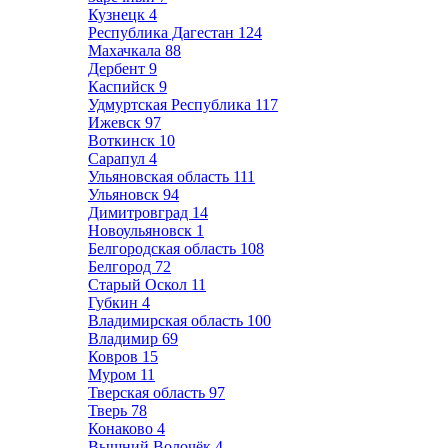
Кузнецк
4
Республика Дагестан
124
Махачкала
88
Дербент
9
Каспийск
9
Удмуртская Республика
117
Ижевск
97
Воткинск
10
Сарапул
4
Ульяновская область
111
Ульяновск
94
Димитровград
14
Новоульяновск
1
Белгородская область
108
Белгород
72
Старый Оскол
11
Губкин
4
Владимирская область
100
Владимир
69
Ковров
15
Муром
11
Тверская область
97
Тверь
78
Конаково
4
Вышний Волочёк
4