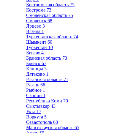
Костромская область
75
Кострома
73
Смоленская область
75
Смоленск
68
Ярцево
3
Вязьма
1
Туркестанская область
74
Шымкент
60
Туркестан
10
Кентау
4
Брянская область
73
Брянск
67
Клинцы
3
Дятьково
1
Рязанская область
71
Рязань
66
Рыбное
1
Скопин
1
Республика Коми
70
Сыктывкар
43
Ухта
17
Воркута
5
Севастополь
68
Мангистауская область
65
Актау
59