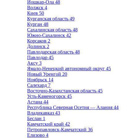
Йошкар-Ола
48
Волжск
4
Киев
50
Курганская область
49
Курган
48
Сахалинская область
48
Южно-Сахалинск
42
Корсаков
2
Долинск
2
Павлодарская область
48
Павлодар
45
Аксу
3
Ямало-Ненецкий автономный округ
45
Новый Уренгой
20
Ноябрьск
14
Салехард
7
Восточно-Казахстанская область
45
Усть-Каменогорск
45
Астана
44
Республика Северная Осетия — Алания
44
Владикавказ
43
Беслан
1
Камчатский край
42
Петропавловск-Камчатский
36
Елизово
4