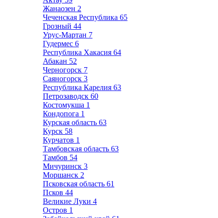
Жанаозен
2
Чеченская Республика
65
Грозный
44
Урус-Мартан
7
Гудермес
6
Республика Хакасия
64
Абакан
52
Черногорск
7
Саяногорск
3
Республика Карелия
63
Петрозаводск
60
Костомукша
1
Кондопога
1
Курская область
63
Курск
58
Курчатов
1
Тамбовская область
63
Тамбов
54
Мичуринск
3
Моршанск
2
Псковская область
61
Псков
44
Великие Луки
4
Остров
1