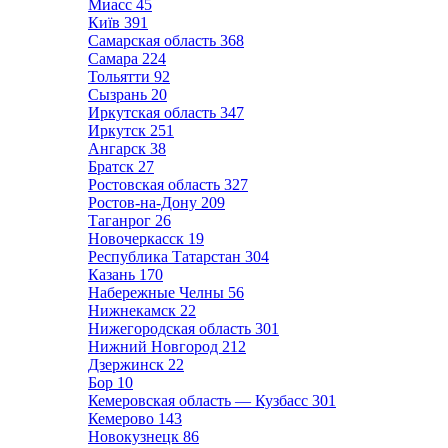
Миасс
45
Київ
391
Самарская область
368
Самара
224
Тольятти
92
Сызрань
20
Иркутская область
347
Иркутск
251
Ангарск
38
Братск
27
Ростовская область
327
Ростов-на-Дону
209
Таганрог
26
Новочеркасск
19
Республика Татарстан
304
Казань
170
Набережные Челны
56
Нижнекамск
22
Нижегородская область
301
Нижний Новгород
212
Дзержинск
22
Бор
10
Кемеровская область — Кузбасс
301
Кемерово
143
Новокузнецк
86