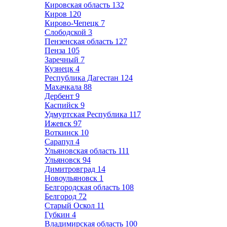
Кировская область
132
Киров
120
Кирово-Чепецк
7
Слободской
3
Пензенская область
127
Пенза
105
Заречный
7
Кузнецк
4
Республика Дагестан
124
Махачкала
88
Дербент
9
Каспийск
9
Удмуртская Республика
117
Ижевск
97
Воткинск
10
Сарапул
4
Ульяновская область
111
Ульяновск
94
Димитровград
14
Новоульяновск
1
Белгородская область
108
Белгород
72
Старый Оскол
11
Губкин
4
Владимирская область
100