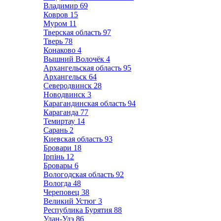
Владимир
69
Ковров
15
Муром
11
Тверская область
97
Тверь
78
Конаково
4
Вышний Волочёк
4
Архангельская область
95
Архангельск
64
Северодвинск
28
Новодвинск
3
Карагандинская область
94
Караганда
77
Темиртау
14
Сарань
2
Киевская область
93
Бровари
18
Ірпінь
12
Бровары
6
Вологодская область
92
Вологда
48
Череповец
38
Великий Устюг
3
Республика Бурятия
88
Улан-Удэ
86