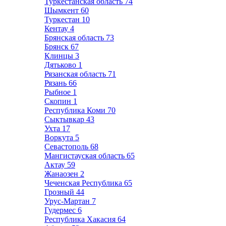
Туркестанская область
74
Шымкент
60
Туркестан
10
Кентау
4
Брянская область
73
Брянск
67
Клинцы
3
Дятьково
1
Рязанская область
71
Рязань
66
Рыбное
1
Скопин
1
Республика Коми
70
Сыктывкар
43
Ухта
17
Воркута
5
Севастополь
68
Мангистауская область
65
Актау
59
Жанаозен
2
Чеченская Республика
65
Грозный
44
Урус-Мартан
7
Гудермес
6
Республика Хакасия
64