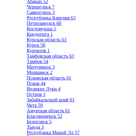
Абакан
52
Черногорск
7
Саяногорск
3
Республика Карелия
63
Петрозаводск
60
Костомукша
1
Кондопога
1
Курская область
63
Курск
58
Курчатов
1
Тамбовская область
63
Тамбов
54
Мичуринск
3
Моршанск
2
Псковская область
61
Псков
44
Великие Луки
4
Остров
1
Забайкальский край
61
Чита
59
Амурская область
61
Благовещенск
52
Белогорск
5
Тында
3
Республика Марий Эл
57