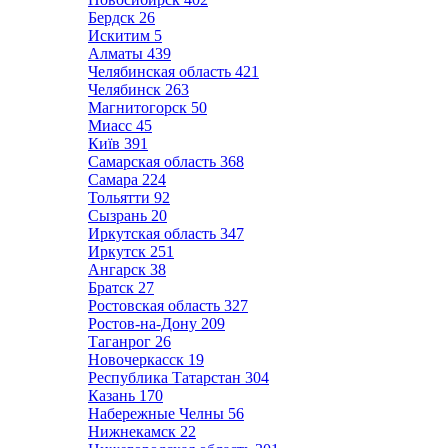
Бердск
26
Искитим
5
Алматы
439
Челябинская область
421
Челябинск
263
Магнитогорск
50
Миасс
45
Київ
391
Самарская область
368
Самара
224
Тольятти
92
Сызрань
20
Иркутская область
347
Иркутск
251
Ангарск
38
Братск
27
Ростовская область
327
Ростов-на-Дону
209
Таганрог
26
Новочеркасск
19
Республика Татарстан
304
Казань
170
Набережные Челны
56
Нижнекамск
22