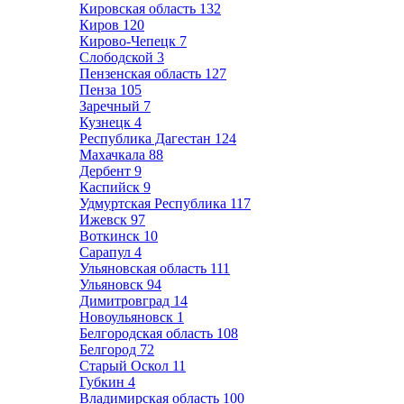
Кировская область
132
Киров
120
Кирово-Чепецк
7
Слободской
3
Пензенская область
127
Пенза
105
Заречный
7
Кузнецк
4
Республика Дагестан
124
Махачкала
88
Дербент
9
Каспийск
9
Удмуртская Республика
117
Ижевск
97
Воткинск
10
Сарапул
4
Ульяновская область
111
Ульяновск
94
Димитровград
14
Новоульяновск
1
Белгородская область
108
Белгород
72
Старый Оскол
11
Губкин
4
Владимирская область
100