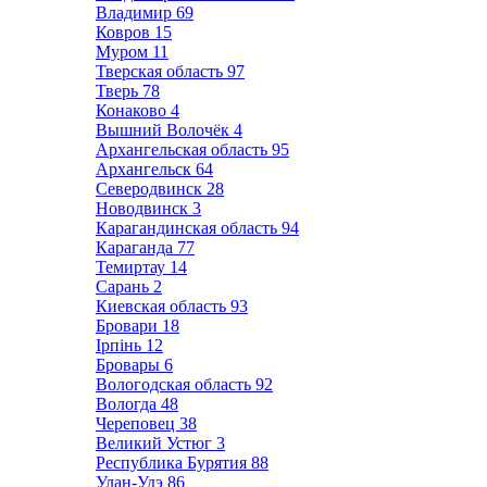
Владимир
69
Ковров
15
Муром
11
Тверская область
97
Тверь
78
Конаково
4
Вышний Волочёк
4
Архангельская область
95
Архангельск
64
Северодвинск
28
Новодвинск
3
Карагандинская область
94
Караганда
77
Темиртау
14
Сарань
2
Киевская область
93
Бровари
18
Ірпінь
12
Бровары
6
Вологодская область
92
Вологда
48
Череповец
38
Великий Устюг
3
Республика Бурятия
88
Улан-Удэ
86