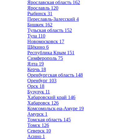
Ярославская область
162
Ярославль
120
Рыбинск
31
Переславль-Залесский
4
Бишкек
162
Тульская область
152
Тула
110
Новомосковск
17
Щёкино
6
Республика Крым
151
Симферополь
75
Ялта
19
Керчь
18
Оренбургская область
148
Оренбург
103
Орск
18
Бузулук
11
Хабаровский край
146
Хабаровск
126
Комсомольск-на-Амуре
19
Амурск
1
Томская область
145
Томск
126
Северск
10
Асино
1