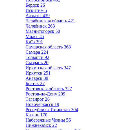
Бердск
26
Искитим
5
Алматы
439
Челябинская область
421
Челябинск
263
Магнитогорск
50
Миасс
45
Київ
391
Самарская область
368
Самара
224
Тольятти
92
Сызрань
20
Иркутская область
347
Иркутск
251
Ангарск
38
Братск
27
Ростовская область
327
Ростов-на-Дону
209
Таганрог
26
Новочеркасск
19
Республика Татарстан
304
Казань
170
Набережные Челны
56
Нижнекамск
22