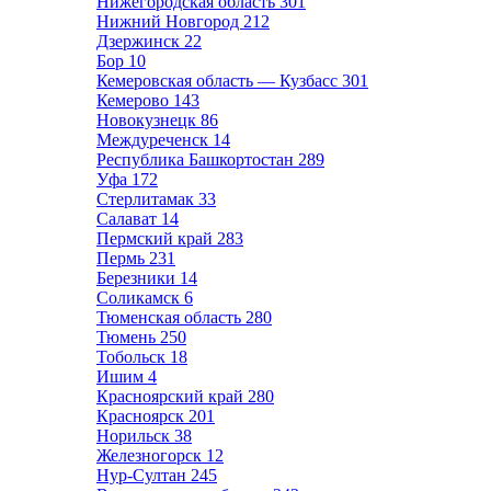
Нижегородская область
301
Нижний Новгород
212
Дзержинск
22
Бор
10
Кемеровская область — Кузбасс
301
Кемерово
143
Новокузнецк
86
Междуреченск
14
Республика Башкортостан
289
Уфа
172
Стерлитамак
33
Салават
14
Пермский край
283
Пермь
231
Березники
14
Соликамск
6
Тюменская область
280
Тюмень
250
Тобольск
18
Ишим
4
Красноярский край
280
Красноярск
201
Норильск
38
Железногорск
12
Нур-Султан
245