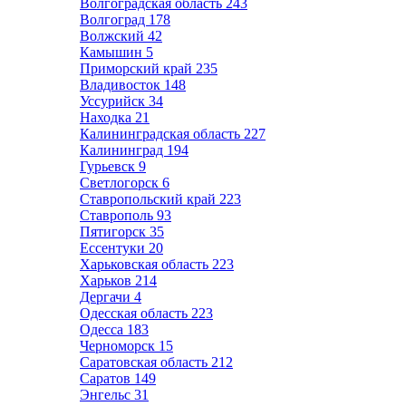
Волгоградская область
243
Волгоград
178
Волжский
42
Камышин
5
Приморский край
235
Владивосток
148
Уссурийск
34
Находка
21
Калининградская область
227
Калининград
194
Гурьевск
9
Светлогорск
6
Ставропольский край
223
Ставрополь
93
Пятигорск
35
Ессентуки
20
Харьковская область
223
Харьков
214
Дергачи
4
Одесская область
223
Одесса
183
Черноморск
15
Саратовская область
212
Саратов
149
Энгельс
31