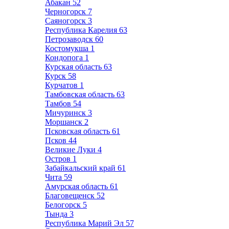
Абакан
52
Черногорск
7
Саяногорск
3
Республика Карелия
63
Петрозаводск
60
Костомукша
1
Кондопога
1
Курская область
63
Курск
58
Курчатов
1
Тамбовская область
63
Тамбов
54
Мичуринск
3
Моршанск
2
Псковская область
61
Псков
44
Великие Луки
4
Остров
1
Забайкальский край
61
Чита
59
Амурская область
61
Благовещенск
52
Белогорск
5
Тында
3
Республика Марий Эл
57