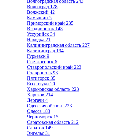
Волгоградская область
243
Волгоград
178
Волжский
42
Камышин
5
Приморский край
235
Владивосток
148
Уссурийск
34
Находка
21
Калининградская область
227
Калининград
194
Гурьевск
9
Светлогорск
6
Ставропольский край
223
Ставрополь
93
Пятигорск
35
Ессентуки
20
Харьковская область
223
Харьков
214
Дергачи
4
Одесская область
223
Одесса
183
Черноморск
15
Саратовская область
212
Саратов
149
Энгельс
31