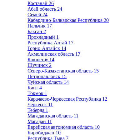
Костанай
26
Абай область
24
Семей
24
Кабардино-Балкарская Республика
20
Нальчик
17
Баксан
2
Прохладный
1
Республика Алтай
17
Горно-Алтайск
14
Акмолинская область
17
Кокшетау
14
Щучинск
2
Северо-Казахстанская область
15
Петропавловск
15
Чуйская область
14
Кант
4
Токмок
1
Карачаево-Черкесская Республика
12
Черкесск
11
Теберда
1
Магаданская область
11
Магадан
11
Еврейская автономная область
10
Биробиджан
10
Республика Тыва
7