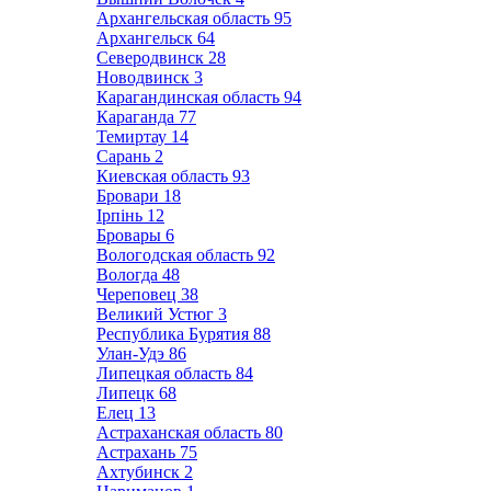
Архангельская область
95
Архангельск
64
Северодвинск
28
Новодвинск
3
Карагандинская область
94
Караганда
77
Темиртау
14
Сарань
2
Киевская область
93
Бровари
18
Ірпінь
12
Бровары
6
Вологодская область
92
Вологда
48
Череповец
38
Великий Устюг
3
Республика Бурятия
88
Улан-Удэ
86
Липецкая область
84
Липецк
68
Елец
13
Астраханская область
80
Астрахань
75
Ахтубинск
2