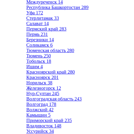
Междуреченск
14
Республика Башкортостан
289
Уфа
172
Стерлитамак
33
Салават
14
Пермский край
283
Пермь
231
Березники
14
Соликамск
6
Тюменская область
280
Тюмень
250
Тобольск
18
Ишим
4
Красноярский край
280
Красноярск
201
Норильск
38
Железногорск
12
Нур-Султан
245
Волгоградская область
243
Волгоград
178
Волжский
42
Камышин
5
Приморский край
235
Владивосток
148
Уссурийск
34