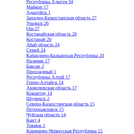
Республика Адыгея
34
Майкоп
17
Адыгейск
1
Западно-Казахстанская область
27
Уральск
26
Ош
27
Костанайская область
26
Костанай
26
Абай область
24
Семей
24
Кабардино-Балкарская Республика
20
Нальчик
17
Баксан
2
Прохладный
1
Республика Алтай
17
Горно-Алтайск
14
Акмолинская область
17
Кокшетау
14
Щучинск
2
Северо-Казахстанская область
15
Петропавловск
15
Чуйская область
14
Кант
4
Токмок
1
Карачаево-Черкесская Республика
12