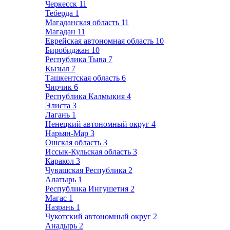
Черкесск
11
Теберда
1
Магаданская область
11
Магадан
11
Еврейская автономная область
10
Биробиджан
10
Республика Тыва
7
Кызыл
7
Ташкентская область
6
Чирчик
6
Республика Калмыкия
4
Элиста
3
Лагань
1
Ненецкий автономный округ
4
Нарьян-Мар
3
Ошская область
3
Иссык-Кульская область
3
Каракол
3
Чувашская Республика
2
Алатырь
1
Республика Ингушетия
2
Магас
1
Назрань
1
Чукотский автономный округ
2
Анадырь
2