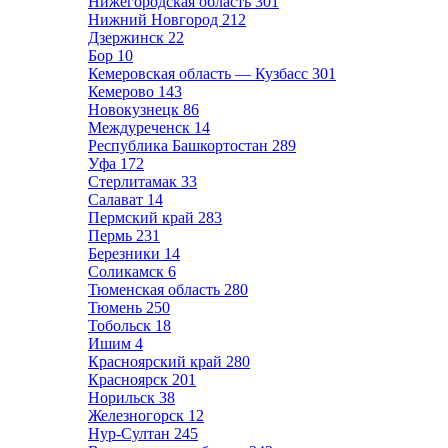
Нижегородская область
301
Нижний Новгород
212
Дзержинск
22
Бор
10
Кемеровская область — Кузбасс
301
Кемерово
143
Новокузнецк
86
Междуреченск
14
Республика Башкортостан
289
Уфа
172
Стерлитамак
33
Салават
14
Пермский край
283
Пермь
231
Березники
14
Соликамск
6
Тюменская область
280
Тюмень
250
Тобольск
18
Ишим
4
Красноярский край
280
Красноярск
201
Норильск
38
Железногорск
12
Нур-Султан
245