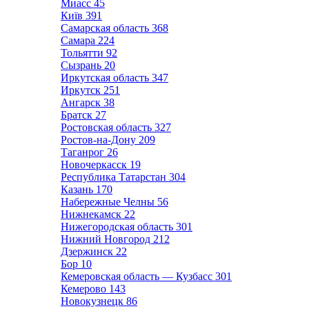
Миасс
45
Київ
391
Самарская область
368
Самара
224
Тольятти
92
Сызрань
20
Иркутская область
347
Иркутск
251
Ангарск
38
Братск
27
Ростовская область
327
Ростов-на-Дону
209
Таганрог
26
Новочеркасск
19
Республика Татарстан
304
Казань
170
Набережные Челны
56
Нижнекамск
22
Нижегородская область
301
Нижний Новгород
212
Дзержинск
22
Бор
10
Кемеровская область — Кузбасс
301
Кемерово
143
Новокузнецк
86