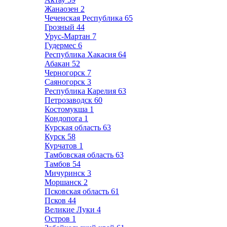
Жанаозен
2
Чеченская Республика
65
Грозный
44
Урус-Мартан
7
Гудермес
6
Республика Хакасия
64
Абакан
52
Черногорск
7
Саяногорск
3
Республика Карелия
63
Петрозаводск
60
Костомукша
1
Кондопога
1
Курская область
63
Курск
58
Курчатов
1
Тамбовская область
63
Тамбов
54
Мичуринск
3
Моршанск
2
Псковская область
61
Псков
44
Великие Луки
4
Остров
1