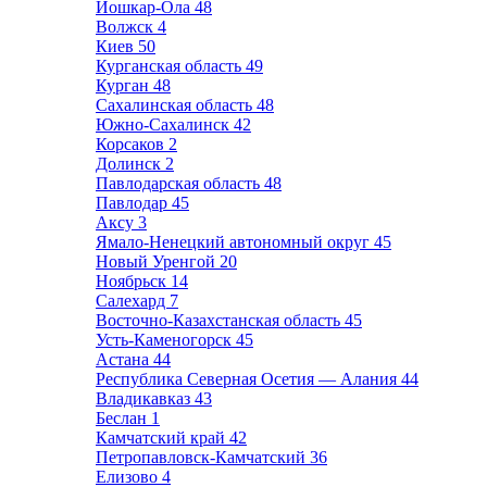
Йошкар-Ола
48
Волжск
4
Киев
50
Курганская область
49
Курган
48
Сахалинская область
48
Южно-Сахалинск
42
Корсаков
2
Долинск
2
Павлодарская область
48
Павлодар
45
Аксу
3
Ямало-Ненецкий автономный округ
45
Новый Уренгой
20
Ноябрьск
14
Салехард
7
Восточно-Казахстанская область
45
Усть-Каменогорск
45
Астана
44
Республика Северная Осетия — Алания
44
Владикавказ
43
Беслан
1
Камчатский край
42
Петропавловск-Камчатский
36
Елизово
4