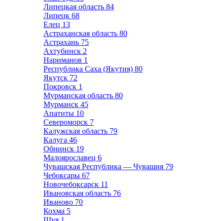
Липецкая область
84
Липецк
68
Елец
13
Астраханская область
80
Астрахань
75
Ахтубинск
2
Нариманов
1
Республика Саха (Якутия)
80
Якутск
72
Покровск
1
Мурманская область
80
Мурманск
45
Апатиты
10
Североморск
7
Калужская область
79
Калуга
46
Обнинск
19
Малоярославец
6
Чувашская Республика — Чувашия
79
Чебоксары
67
Новочебоксарск
11
Ивановская область
76
Иваново
70
Кохма
5
Шуя
1