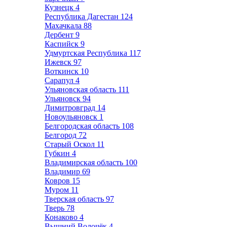
Кузнецк
4
Республика Дагестан
124
Махачкала
88
Дербент
9
Каспийск
9
Удмуртская Республика
117
Ижевск
97
Воткинск
10
Сарапул
4
Ульяновская область
111
Ульяновск
94
Димитровград
14
Новоульяновск
1
Белгородская область
108
Белгород
72
Старый Оскол
11
Губкин
4
Владимирская область
100
Владимир
69
Ковров
15
Муром
11
Тверская область
97
Тверь
78
Конаково
4
Вышний Волочёк
4