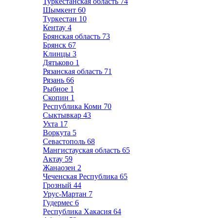
Туркестанская область
74
Шымкент
60
Туркестан
10
Кентау
4
Брянская область
73
Брянск
67
Клинцы
3
Дятьково
1
Рязанская область
71
Рязань
66
Рыбное
1
Скопин
1
Республика Коми
70
Сыктывкар
43
Ухта
17
Воркута
5
Севастополь
68
Мангистауская область
65
Актау
59
Жанаозен
2
Чеченская Республика
65
Грозный
44
Урус-Мартан
7
Гудермес
6
Республика Хакасия
64