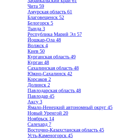
Забайкальский край
61
Чита
59
Амурская область
61
Благовещенск
52
Белогорск
5
Тында
3
Республика Марий Эл
57
Йошкар-Ола
48
Волжск
4
Киев
50
Курганская область
49
Курган
48
Сахалинская область
48
Южно-Сахалинск
42
Корсаков
2
Долинск
2
Павлодарская область
48
Павлодар
45
Аксу
3
Ямало-Ненецкий автономный округ
45
Новый Уренгой
20
Ноябрьск
14
Салехард
7
Восточно-Казахстанская область
45
Усть-Каменогорск
45