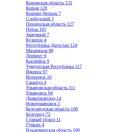
Кировская область
132
Киров
120
Кирово-Чепецк
7
Слободской
3
Пензенская область
127
Пенза
105
Заречный
7
Кузнецк
4
Республика Дагестан
124
Махачкала
88
Дербент
9
Каспийск
9
Удмуртская Республика
117
Ижевск
97
Воткинск
10
Сарапул
4
Ульяновская область
111
Ульяновск
94
Димитровград
14
Новоульяновск
1
Белгородская область
108
Белгород
72
Старый Оскол
11
Губкин
4
Владимирская область
100