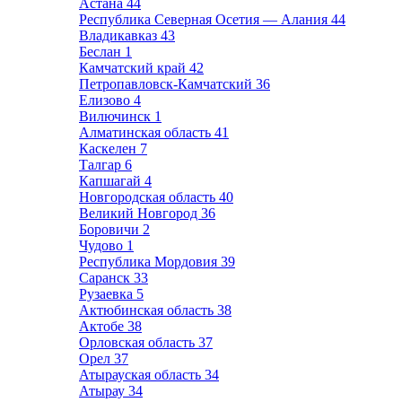
Астана
44
Республика Северная Осетия — Алания
44
Владикавказ
43
Беслан
1
Камчатский край
42
Петропавловск-Камчатский
36
Елизово
4
Вилючинск
1
Алматинская область
41
Каскелен
7
Талгар
6
Капшагай
4
Новгородская область
40
Великий Новгород
36
Боровичи
2
Чудово
1
Республика Мордовия
39
Саранск
33
Рузаевка
5
Актюбинская область
38
Актобе
38
Орловская область
37
Орел
37
Атырауская область
34
Атырау
34