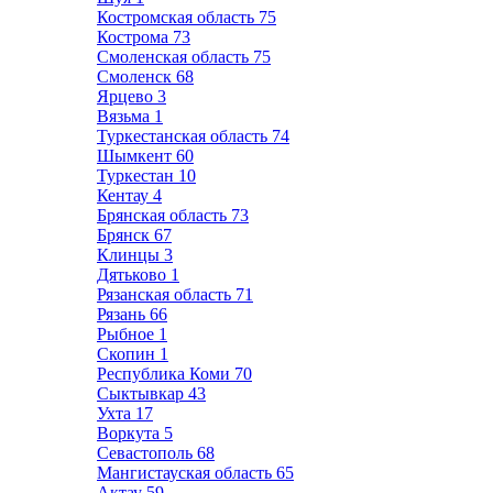
Костромская область
75
Кострома
73
Смоленская область
75
Смоленск
68
Ярцево
3
Вязьма
1
Туркестанская область
74
Шымкент
60
Туркестан
10
Кентау
4
Брянская область
73
Брянск
67
Клинцы
3
Дятьково
1
Рязанская область
71
Рязань
66
Рыбное
1
Скопин
1
Республика Коми
70
Сыктывкар
43
Ухта
17
Воркута
5
Севастополь
68
Мангистауская область
65
Актау
59