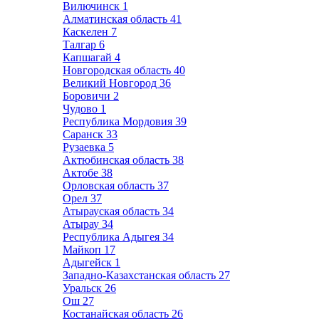
Вилючинск
1
Алматинская область
41
Каскелен
7
Талгар
6
Капшагай
4
Новгородская область
40
Великий Новгород
36
Боровичи
2
Чудово
1
Республика Мордовия
39
Саранск
33
Рузаевка
5
Актюбинская область
38
Актобе
38
Орловская область
37
Орел
37
Атырауская область
34
Атырау
34
Республика Адыгея
34
Майкоп
17
Адыгейск
1
Западно-Казахстанская область
27
Уральск
26
Ош
27
Костанайская область
26