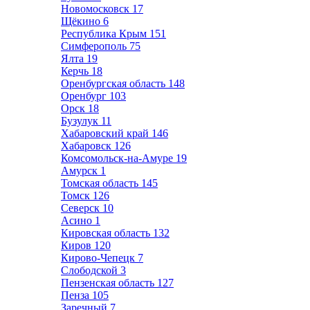
Новомосковск
17
Щёкино
6
Республика Крым
151
Симферополь
75
Ялта
19
Керчь
18
Оренбургская область
148
Оренбург
103
Орск
18
Бузулук
11
Хабаровский край
146
Хабаровск
126
Комсомольск-на-Амуре
19
Амурск
1
Томская область
145
Томск
126
Северск
10
Асино
1
Кировская область
132
Киров
120
Кирово-Чепецк
7
Слободской
3
Пензенская область
127
Пенза
105
Заречный
7