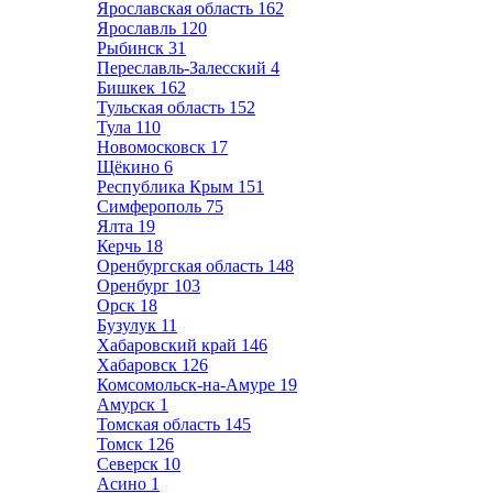
Ярославская область
162
Ярославль
120
Рыбинск
31
Переславль-Залесский
4
Бишкек
162
Тульская область
152
Тула
110
Новомосковск
17
Щёкино
6
Республика Крым
151
Симферополь
75
Ялта
19
Керчь
18
Оренбургская область
148
Оренбург
103
Орск
18
Бузулук
11
Хабаровский край
146
Хабаровск
126
Комсомольск-на-Амуре
19
Амурск
1
Томская область
145
Томск
126
Северск
10
Асино
1