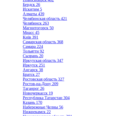
Бердск
26
Искитим
5
Алматы
439
Челябинская область
421
Челябинск
263
Магнитогорск
50
Миасс
45
Київ
391
Самарская область
368
Самара
224
Тольятти
92
Сызрань
20
Иркутская область
347
Иркутск
251
Ангарск
38
Братск
27
Ростовская область
327
Ростов-на-Дону
209
Таганрог
26
Новочеркасск
19
Республика Татарстан
304
Казань
170
Набережные Челны
56
Нижнекамск
22