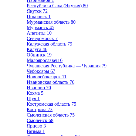
Нариманов
1
Республика Саха (Якутия)
80
Якутск
72
Покровск
1
Мурманская область
80
Мурманск
45
Апатиты
10
Североморск
7
Калужская область
79
Калуга
46
Обнинск
19
Малоярославец
6
Чувашская Республика — Чувашия
79
Чебоксары
67
Новочебоксарск
11
Ивановская область
76
Иваново
70
Кохма
5
Шуя
1
Костромская область
75
Кострома
73
Смоленская область
75
Смоленск
68
Ярцево
3
Вязьма
1