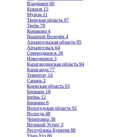
Владимир
69
Ковров
15
Муром
11
Тверская область
97
Тверь
78
Конаково
4
Вышний Волочёк
4
Архангельская область
95
Архангельск
64
Северодвинск
28
Новодвинск
3
Карагандинская область
94
Караганда
77
Темиртау
14
Сарань
2
Киевская область
93
Бровари
18
Ірпінь
12
Бровары
6
Вологодская область
92
Вологда
48
Череповец
38
Великий Устюг
3
Республика Бурятия
88
Улан-Удэ
86