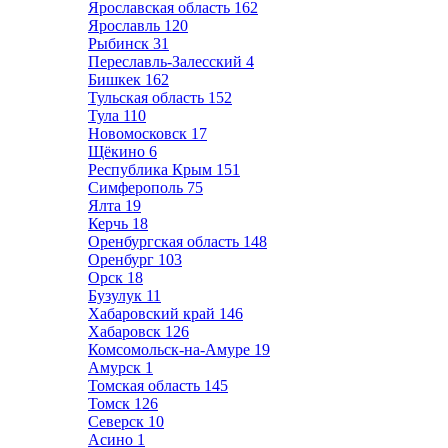
Ярославская область
162
Ярославль
120
Рыбинск
31
Переславль-Залесский
4
Бишкек
162
Тульская область
152
Тула
110
Новомосковск
17
Щёкино
6
Республика Крым
151
Симферополь
75
Ялта
19
Керчь
18
Оренбургская область
148
Оренбург
103
Орск
18
Бузулук
11
Хабаровский край
146
Хабаровск
126
Комсомольск-на-Амуре
19
Амурск
1
Томская область
145
Томск
126
Северск
10
Асино
1