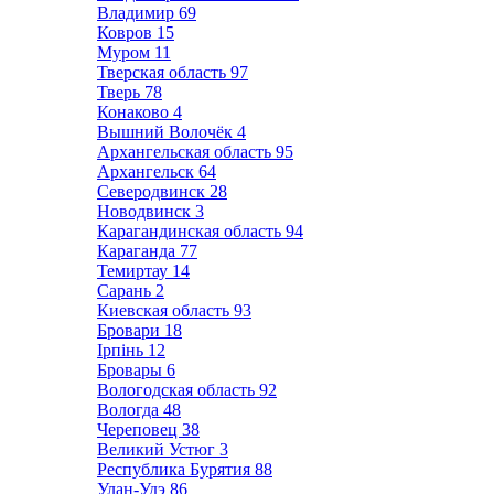
Владимир
69
Ковров
15
Муром
11
Тверская область
97
Тверь
78
Конаково
4
Вышний Волочёк
4
Архангельская область
95
Архангельск
64
Северодвинск
28
Новодвинск
3
Карагандинская область
94
Караганда
77
Темиртау
14
Сарань
2
Киевская область
93
Бровари
18
Ірпінь
12
Бровары
6
Вологодская область
92
Вологда
48
Череповец
38
Великий Устюг
3
Республика Бурятия
88
Улан-Удэ
86