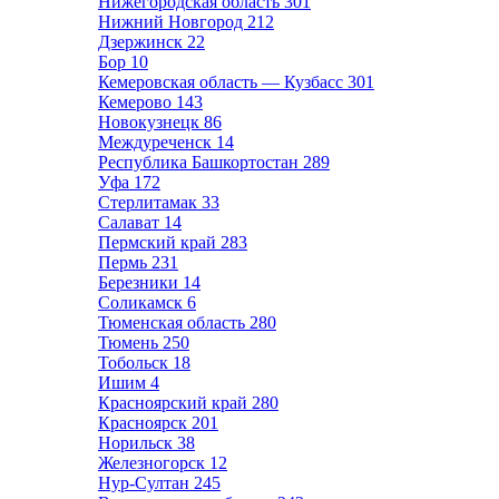
Нижегородская область
301
Нижний Новгород
212
Дзержинск
22
Бор
10
Кемеровская область — Кузбасс
301
Кемерово
143
Новокузнецк
86
Междуреченск
14
Республика Башкортостан
289
Уфа
172
Стерлитамак
33
Салават
14
Пермский край
283
Пермь
231
Березники
14
Соликамск
6
Тюменская область
280
Тюмень
250
Тобольск
18
Ишим
4
Красноярский край
280
Красноярск
201
Норильск
38
Железногорск
12
Нур-Султан
245