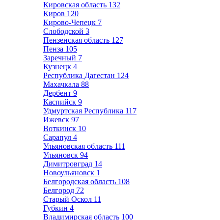
Кировская область
132
Киров
120
Кирово-Чепецк
7
Слободской
3
Пензенская область
127
Пенза
105
Заречный
7
Кузнецк
4
Республика Дагестан
124
Махачкала
88
Дербент
9
Каспийск
9
Удмуртская Республика
117
Ижевск
97
Воткинск
10
Сарапул
4
Ульяновская область
111
Ульяновск
94
Димитровград
14
Новоульяновск
1
Белгородская область
108
Белгород
72
Старый Оскол
11
Губкин
4
Владимирская область
100