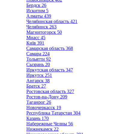
Бердск
26
Искитим
5
Алматы
439
Челябинская область
421
Челябинск
263
Магнитогорск
50
Миасс
45
Київ
391
Самарская область
368
Самара
224
Тольятти
92
Сызрань
20
Иркутская область
347
Иркутск
251
Ангарск
38
Братск
27
Ростовская область
327
Ростов-на-Дону
209
Таганрог
26
Новочеркасск
19
Республика Татарстан
304
Казань
170
Набережные Челны
56
Нижнекамск
22