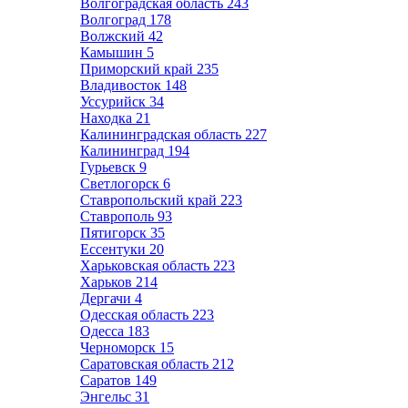
Волгоградская область
243
Волгоград
178
Волжский
42
Камышин
5
Приморский край
235
Владивосток
148
Уссурийск
34
Находка
21
Калининградская область
227
Калининград
194
Гурьевск
9
Светлогорск
6
Ставропольский край
223
Ставрополь
93
Пятигорск
35
Ессентуки
20
Харьковская область
223
Харьков
214
Дергачи
4
Одесская область
223
Одесса
183
Черноморск
15
Саратовская область
212
Саратов
149
Энгельс
31