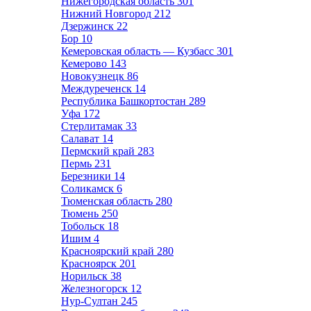
Нижегородская область
301
Нижний Новгород
212
Дзержинск
22
Бор
10
Кемеровская область — Кузбасс
301
Кемерово
143
Новокузнецк
86
Междуреченск
14
Республика Башкортостан
289
Уфа
172
Стерлитамак
33
Салават
14
Пермский край
283
Пермь
231
Березники
14
Соликамск
6
Тюменская область
280
Тюмень
250
Тобольск
18
Ишим
4
Красноярский край
280
Красноярск
201
Норильск
38
Железногорск
12
Нур-Султан
245