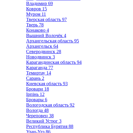
Владимир
69
Ковров
15
Муром
11
Тверская область
97
Тверь
78
Конаково
4
Вышний Волочёк
4
Архангельская область
95
Архангельск
64
Северодвинск
28
Новодвинск
3
Карагандинская область
94
Караганда
77
Темиртау
14
Сарань
2
Киевская область
93
Бровари
18
Ірпінь
12
Бровары
6
Вологодская область
92
Вологда
48
Череповец
38
Великий Устюг
3
Республика Бурятия
88
Улан-Удэ
86