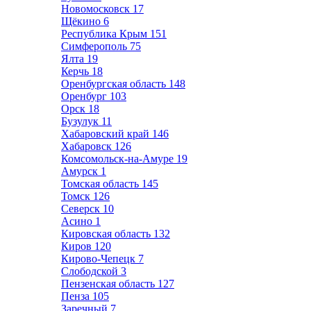
Новомосковск
17
Щёкино
6
Республика Крым
151
Симферополь
75
Ялта
19
Керчь
18
Оренбургская область
148
Оренбург
103
Орск
18
Бузулук
11
Хабаровский край
146
Хабаровск
126
Комсомольск-на-Амуре
19
Амурск
1
Томская область
145
Томск
126
Северск
10
Асино
1
Кировская область
132
Киров
120
Кирово-Чепецк
7
Слободской
3
Пензенская область
127
Пенза
105
Заречный
7