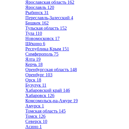
Ярославская область
162
Ярославль
120
Рыбинск
31
Переславль-Залесский
4
Бишкек
162
Тульская область
152
Тула
110
Новомосковск
17
Щёкино
6
Республика Крым
151
Симферополь
75
Ялта
19
Керчь
18
Оренбургская область
148
Оренбург
103
Орск
18
Бузулук
11
Хабаровский край
146
Хабаровск
126
Комсомольск-на-Амуре
19
Амурск
1
Томская область
145
Томск
126
Северск
10
Асино
1