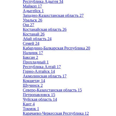
Республика Адыгея
34
Майкоп
17
Адыгейск
1
Западно-Казахстанская область
27
Уральск
26
Ош
27
Костанайская область
26
Костанай
26
Абай область
24
Семей
24
Кабардино-Балкарская Республика
20
Нальчик
17
Баксан
2
Прохладный
1
Республика Алтай
17
Горно-Алтайск
14
Акмолинская область
17
Кокшетау
14
Щучинск
2
Северо-Казахстанская область
15
Петропавловск
15
Чуйская область
14
Кант
4
Токмок
1
Карачаево-Черкесская Республика
12