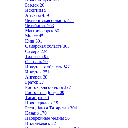
Бердск
26
Искитим
5
Алматы
439
Челябинская область
421
Челябинск
263
Магнитогорск
50
Миасс
45
Київ
391
Самарская область
368
Самара
224
Тольятти
92
Сызрань
20
Иркутская область
347
Иркутск
251
Ангарск
38
Братск
27
Ростовская область
327
Ростов-на-Дону
209
Таганрог
26
Новочеркасск
19
Республика Татарстан
304
Казань
170
Набережные Челны
56
Нижнекамск
22