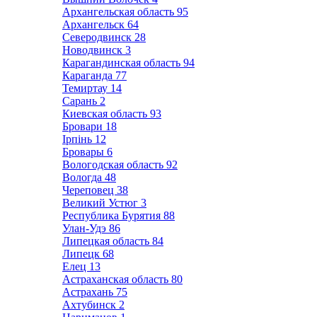
Архангельская область
95
Архангельск
64
Северодвинск
28
Новодвинск
3
Карагандинская область
94
Караганда
77
Темиртау
14
Сарань
2
Киевская область
93
Бровари
18
Ірпінь
12
Бровары
6
Вологодская область
92
Вологда
48
Череповец
38
Великий Устюг
3
Республика Бурятия
88
Улан-Удэ
86
Липецкая область
84
Липецк
68
Елец
13
Астраханская область
80
Астрахань
75
Ахтубинск
2