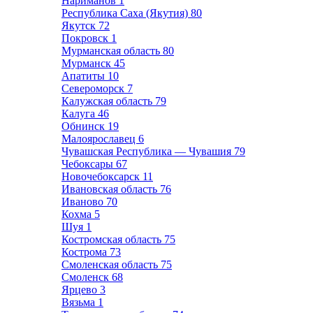
Нариманов
1
Республика Саха (Якутия)
80
Якутск
72
Покровск
1
Мурманская область
80
Мурманск
45
Апатиты
10
Североморск
7
Калужская область
79
Калуга
46
Обнинск
19
Малоярославец
6
Чувашская Республика — Чувашия
79
Чебоксары
67
Новочебоксарск
11
Ивановская область
76
Иваново
70
Кохма
5
Шуя
1
Костромская область
75
Кострома
73
Смоленская область
75
Смоленск
68
Ярцево
3
Вязьма
1