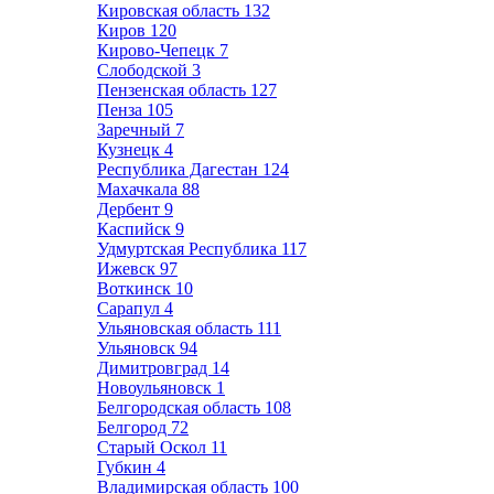
Кировская область
132
Киров
120
Кирово-Чепецк
7
Слободской
3
Пензенская область
127
Пенза
105
Заречный
7
Кузнецк
4
Республика Дагестан
124
Махачкала
88
Дербент
9
Каспийск
9
Удмуртская Республика
117
Ижевск
97
Воткинск
10
Сарапул
4
Ульяновская область
111
Ульяновск
94
Димитровград
14
Новоульяновск
1
Белгородская область
108
Белгород
72
Старый Оскол
11
Губкин
4
Владимирская область
100