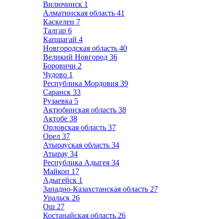
Вилючинск
1
Алматинская область
41
Каскелен
7
Талгар
6
Капшагай
4
Новгородская область
40
Великий Новгород
36
Боровичи
2
Чудово
1
Республика Мордовия
39
Саранск
33
Рузаевка
5
Актюбинская область
38
Актобе
38
Орловская область
37
Орел
37
Атырауская область
34
Атырау
34
Республика Адыгея
34
Майкоп
17
Адыгейск
1
Западно-Казахстанская область
27
Уральск
26
Ош
27
Костанайская область
26