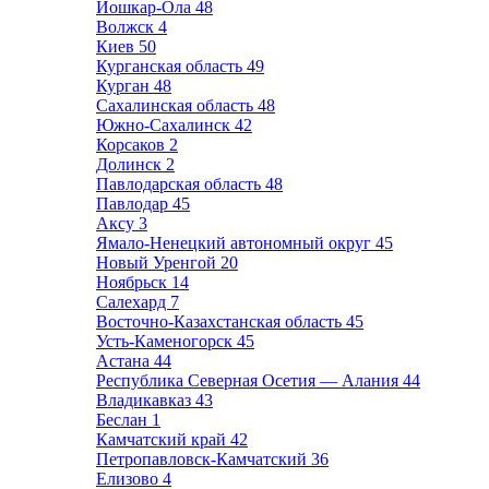
Йошкар-Ола
48
Волжск
4
Киев
50
Курганская область
49
Курган
48
Сахалинская область
48
Южно-Сахалинск
42
Корсаков
2
Долинск
2
Павлодарская область
48
Павлодар
45
Аксу
3
Ямало-Ненецкий автономный округ
45
Новый Уренгой
20
Ноябрьск
14
Салехард
7
Восточно-Казахстанская область
45
Усть-Каменогорск
45
Астана
44
Республика Северная Осетия — Алания
44
Владикавказ
43
Беслан
1
Камчатский край
42
Петропавловск-Камчатский
36
Елизово
4