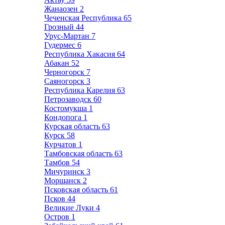
Жанаозен
2
Чеченская Республика
65
Грозный
44
Урус-Мартан
7
Гудермес
6
Республика Хакасия
64
Абакан
52
Черногорск
7
Саяногорск
3
Республика Карелия
63
Петрозаводск
60
Костомукша
1
Кондопога
1
Курская область
63
Курск
58
Курчатов
1
Тамбовская область
63
Тамбов
54
Мичуринск
3
Моршанск
2
Псковская область
61
Псков
44
Великие Луки
4
Остров
1