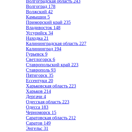
Волгоградская область
243
Волгоград
178
Волжский
42
Камышин
5
Приморский край
235
Владивосток
148
Уссурийск
34
Находка
21
Калининградская область
227
Калининград
194
Гурьевск
9
Светлогорск
6
Ставропольский край
223
Ставрополь
93
Пятигорск
35
Ессентуки
20
Харьковская область
223
Харьков
214
Дергачи
4
Одесская область
223
Одесса
183
Черноморск
15
Саратовская область
212
Саратов
149
Энгельс
31