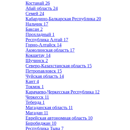
Костанай
26
Абай область
24
Семей
24
Кабардино-Балкарская Республика
20
Нальчик
17
Баксан
2
Прохладный
1
Республика Алтай
17
Горно-Алтайск
14
Акмолинская область
17
Кокшетау
14
Щучинск
2
Северо-Казахстанская область
15
Петропавловск
15
Чуйская область
14
Кант
4
Токмок
1
Карачаево-Черкесская Республика
12
Черкесск
11
Теберда
1
Магаданская область
11
Магадан
11
Еврейская автономная область
10
Биробиджан
10
Республика Тыва
7