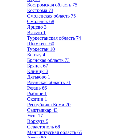
Костромская область
75
Кострома
73
Смоленская область
75
Смоленск
68
Ярцево
3
Вязьма
1
Туркестанская область
74
Шымкент
60
Туркестан
10
Кентау
4
Брянская область
73
Брянск
67
Клинцы
3
Дятьково
1
Рязанская область
71
Рязань
66
Рыбное
1
Скопин
1
Республика Коми
70
Сыктывкар
43
Ухта
17
Воркута
5
Севастополь
68
Мангистауская область
65
Актау
59