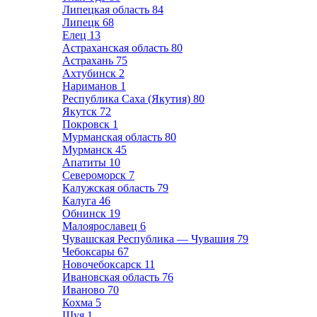
Липецкая область
84
Липецк
68
Елец
13
Астраханская область
80
Астрахань
75
Ахтубинск
2
Нариманов
1
Республика Саха (Якутия)
80
Якутск
72
Покровск
1
Мурманская область
80
Мурманск
45
Апатиты
10
Североморск
7
Калужская область
79
Калуга
46
Обнинск
19
Малоярославец
6
Чувашская Республика — Чувашия
79
Чебоксары
67
Новочебоксарск
11
Ивановская область
76
Иваново
70
Кохма
5
Шуя
1