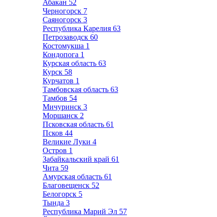
Абакан
52
Черногорск
7
Саяногорск
3
Республика Карелия
63
Петрозаводск
60
Костомукша
1
Кондопога
1
Курская область
63
Курск
58
Курчатов
1
Тамбовская область
63
Тамбов
54
Мичуринск
3
Моршанск
2
Псковская область
61
Псков
44
Великие Луки
4
Остров
1
Забайкальский край
61
Чита
59
Амурская область
61
Благовещенск
52
Белогорск
5
Тында
3
Республика Марий Эл
57