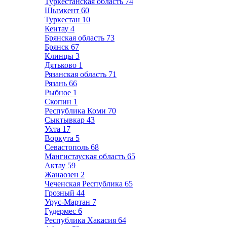
Туркестанская область
74
Шымкент
60
Туркестан
10
Кентау
4
Брянская область
73
Брянск
67
Клинцы
3
Дятьково
1
Рязанская область
71
Рязань
66
Рыбное
1
Скопин
1
Республика Коми
70
Сыктывкар
43
Ухта
17
Воркута
5
Севастополь
68
Мангистауская область
65
Актау
59
Жанаозен
2
Чеченская Республика
65
Грозный
44
Урус-Мартан
7
Гудермес
6
Республика Хакасия
64