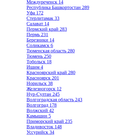
Междуреченск
14
Республика Башкортостан
289
Уфа
172
Стерлитамак
33
Салават
14
Пермский край
283
Пермь
231
Березники
14
Соликамск
6
Тюменская область
280
Тюмень
250
Тобольск
18
Ишим
4
Красноярский край
280
Красноярск
201
Норильск
38
Железногорск
12
Нур-Султан
245
Волгоградская область
243
Волгоград
178
Волжский
42
Камышин
5
Приморский край
235
Владивосток
148
Уссурийск
34