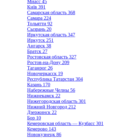
Миасс
45
Київ
391
Самарская область
368
Самара
224
Тольятти
92
Сызрань
20
Иркутская область
347
Иркутск
251
Ангарск
38
Братск
27
Ростовская область
327
Ростов-на-Дону
209
Таганрог
26
Новочеркасск
19
Республика Татарстан
304
Казань
170
Набережные Челны
56
Нижнекамск
22
Нижегородская область
301
Нижний Новгород
212
Дзержинск
22
Бор
10
Кемеровская область — Кузбасс
301
Кемерово
143
Новокузнецк
86