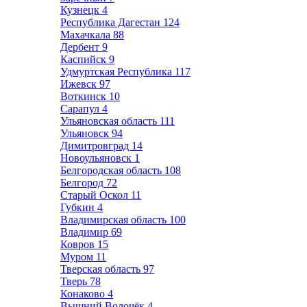
Кузнецк
4
Республика Дагестан
124
Махачкала
88
Дербент
9
Каспийск
9
Удмуртская Республика
117
Ижевск
97
Воткинск
10
Сарапул
4
Ульяновская область
111
Ульяновск
94
Димитровград
14
Новоульяновск
1
Белгородская область
108
Белгород
72
Старый Оскол
11
Губкин
4
Владимирская область
100
Владимир
69
Ковров
15
Муром
11
Тверская область
97
Тверь
78
Конаково
4
Вышний Волочёк
4