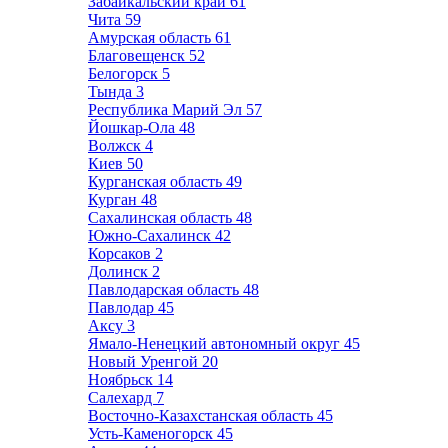
Забайкальский край
61
Чита
59
Амурская область
61
Благовещенск
52
Белогорск
5
Тында
3
Республика Марий Эл
57
Йошкар-Ола
48
Волжск
4
Киев
50
Курганская область
49
Курган
48
Сахалинская область
48
Южно-Сахалинск
42
Корсаков
2
Долинск
2
Павлодарская область
48
Павлодар
45
Аксу
3
Ямало-Ненецкий автономный округ
45
Новый Уренгой
20
Ноябрьск
14
Салехард
7
Восточно-Казахстанская область
45
Усть-Каменогорск
45