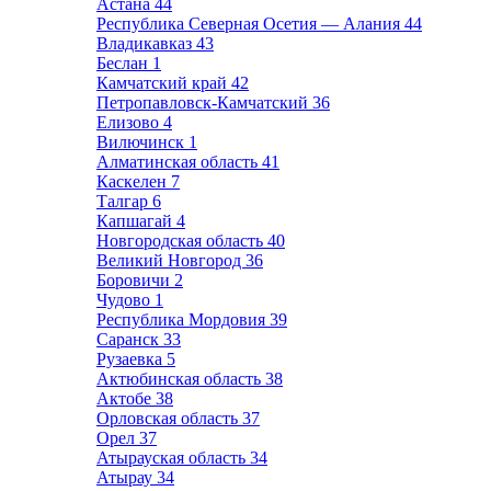
Астана
44
Республика Северная Осетия — Алания
44
Владикавказ
43
Беслан
1
Камчатский край
42
Петропавловск-Камчатский
36
Елизово
4
Вилючинск
1
Алматинская область
41
Каскелен
7
Талгар
6
Капшагай
4
Новгородская область
40
Великий Новгород
36
Боровичи
2
Чудово
1
Республика Мордовия
39
Саранск
33
Рузаевка
5
Актюбинская область
38
Актобе
38
Орловская область
37
Орел
37
Атырауская область
34
Атырау
34