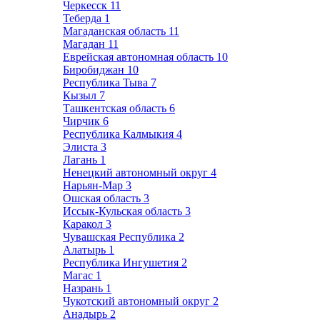
Черкесск
11
Теберда
1
Магаданская область
11
Магадан
11
Еврейская автономная область
10
Биробиджан
10
Республика Тыва
7
Кызыл
7
Ташкентская область
6
Чирчик
6
Республика Калмыкия
4
Элиста
3
Лагань
1
Ненецкий автономный округ
4
Нарьян-Мар
3
Ошская область
3
Иссык-Кульская область
3
Каракол
3
Чувашская Республика
2
Алатырь
1
Республика Ингушетия
2
Магас
1
Назрань
1
Чукотский автономный округ
2
Анадырь
2