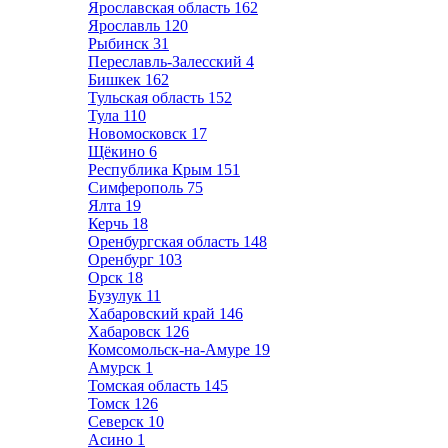
Ярославская область
162
Ярославль
120
Рыбинск
31
Переславль-Залесский
4
Бишкек
162
Тульская область
152
Тула
110
Новомосковск
17
Щёкино
6
Республика Крым
151
Симферополь
75
Ялта
19
Керчь
18
Оренбургская область
148
Оренбург
103
Орск
18
Бузулук
11
Хабаровский край
146
Хабаровск
126
Комсомольск-на-Амуре
19
Амурск
1
Томская область
145
Томск
126
Северск
10
Асино
1