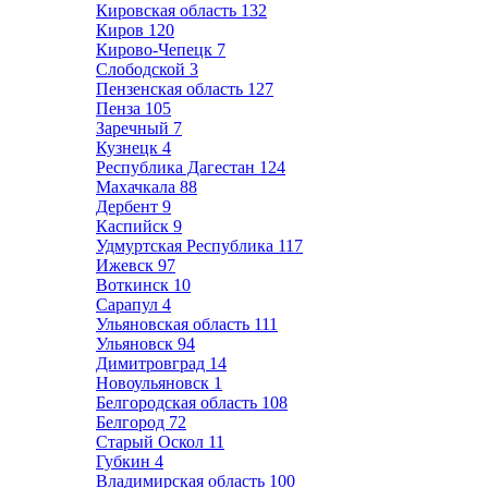
Кировская область
132
Киров
120
Кирово-Чепецк
7
Слободской
3
Пензенская область
127
Пенза
105
Заречный
7
Кузнецк
4
Республика Дагестан
124
Махачкала
88
Дербент
9
Каспийск
9
Удмуртская Республика
117
Ижевск
97
Воткинск
10
Сарапул
4
Ульяновская область
111
Ульяновск
94
Димитровград
14
Новоульяновск
1
Белгородская область
108
Белгород
72
Старый Оскол
11
Губкин
4
Владимирская область
100