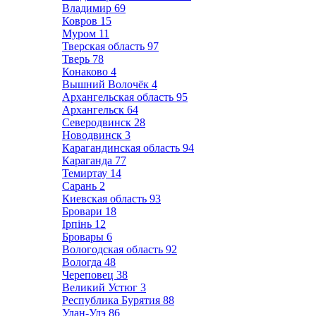
Владимир
69
Ковров
15
Муром
11
Тверская область
97
Тверь
78
Конаково
4
Вышний Волочёк
4
Архангельская область
95
Архангельск
64
Северодвинск
28
Новодвинск
3
Карагандинская область
94
Караганда
77
Темиртау
14
Сарань
2
Киевская область
93
Бровари
18
Ірпінь
12
Бровары
6
Вологодская область
92
Вологда
48
Череповец
38
Великий Устюг
3
Республика Бурятия
88
Улан-Удэ
86