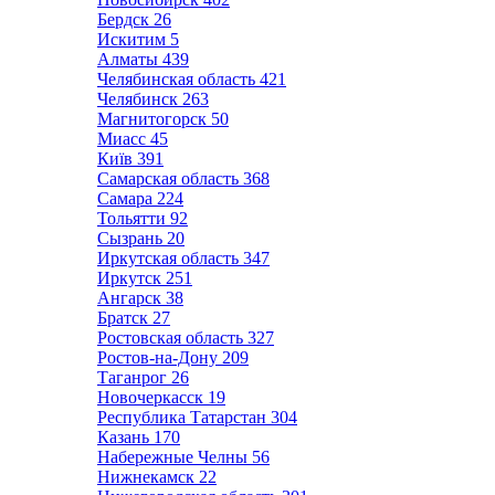
Бердск
26
Искитим
5
Алматы
439
Челябинская область
421
Челябинск
263
Магнитогорск
50
Миасс
45
Київ
391
Самарская область
368
Самара
224
Тольятти
92
Сызрань
20
Иркутская область
347
Иркутск
251
Ангарск
38
Братск
27
Ростовская область
327
Ростов-на-Дону
209
Таганрог
26
Новочеркасск
19
Республика Татарстан
304
Казань
170
Набережные Челны
56
Нижнекамск
22