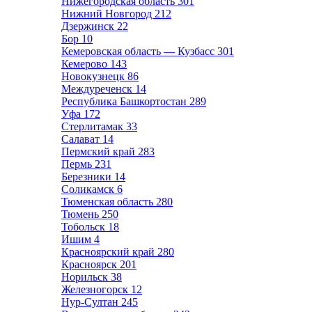
Нижегородская область
301
Нижний Новгород
212
Дзержинск
22
Бор
10
Кемеровская область — Кузбасс
301
Кемерово
143
Новокузнецк
86
Междуреченск
14
Республика Башкортостан
289
Уфа
172
Стерлитамак
33
Салават
14
Пермский край
283
Пермь
231
Березники
14
Соликамск
6
Тюменская область
280
Тюмень
250
Тобольск
18
Ишим
4
Красноярский край
280
Красноярск
201
Норильск
38
Железногорск
12
Нур-Султан
245