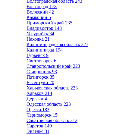
Волгоградская область
243
Волгоград
178
Волжский
42
Камышин
5
Приморский край
235
Владивосток
148
Уссурийск
34
Находка
21
Калининградская область
227
Калининград
194
Гурьевск
9
Светлогорск
6
Ставропольский край
223
Ставрополь
93
Пятигорск
35
Ессентуки
20
Харьковская область
223
Харьков
214
Дергачи
4
Одесская область
223
Одесса
183
Черноморск
15
Саратовская область
212
Саратов
149
Энгельс
31