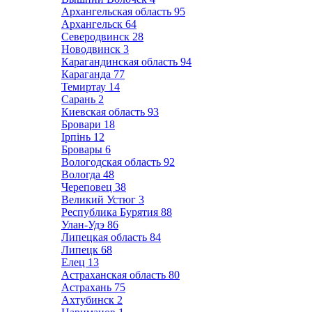
Архангельская область
95
Архангельск
64
Северодвинск
28
Новодвинск
3
Карагандинская область
94
Караганда
77
Темиртау
14
Сарань
2
Киевская область
93
Бровари
18
Ірпінь
12
Бровары
6
Вологодская область
92
Вологда
48
Череповец
38
Великий Устюг
3
Республика Бурятия
88
Улан-Удэ
86
Липецкая область
84
Липецк
68
Елец
13
Астраханская область
80
Астрахань
75
Ахтубинск
2