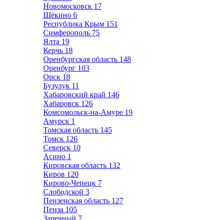
Новомосковск
17
Щёкино
6
Республика Крым
151
Симферополь
75
Ялта
19
Керчь
18
Оренбургская область
148
Оренбург
103
Орск
18
Бузулук
11
Хабаровский край
146
Хабаровск
126
Комсомольск-на-Амуре
19
Амурск
1
Томская область
145
Томск
126
Северск
10
Асино
1
Кировская область
132
Киров
120
Кирово-Чепецк
7
Слободской
3
Пензенская область
127
Пенза
105
Заречный
7