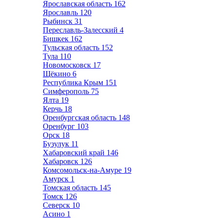
Ярославская область
162
Ярославль
120
Рыбинск
31
Переславль-Залесский
4
Бишкек
162
Тульская область
152
Тула
110
Новомосковск
17
Щёкино
6
Республика Крым
151
Симферополь
75
Ялта
19
Керчь
18
Оренбургская область
148
Оренбург
103
Орск
18
Бузулук
11
Хабаровский край
146
Хабаровск
126
Комсомольск-на-Амуре
19
Амурск
1
Томская область
145
Томск
126
Северск
10
Асино
1