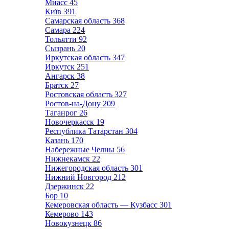
Миасс
45
Київ
391
Самарская область
368
Самара
224
Тольятти
92
Сызрань
20
Иркутская область
347
Иркутск
251
Ангарск
38
Братск
27
Ростовская область
327
Ростов-на-Дону
209
Таганрог
26
Новочеркасск
19
Республика Татарстан
304
Казань
170
Набережные Челны
56
Нижнекамск
22
Нижегородская область
301
Нижний Новгород
212
Дзержинск
22
Бор
10
Кемеровская область — Кузбасс
301
Кемерово
143
Новокузнецк
86