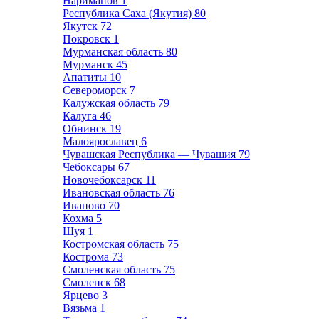
Нариманов
1
Республика Саха (Якутия)
80
Якутск
72
Покровск
1
Мурманская область
80
Мурманск
45
Апатиты
10
Североморск
7
Калужская область
79
Калуга
46
Обнинск
19
Малоярославец
6
Чувашская Республика — Чувашия
79
Чебоксары
67
Новочебоксарск
11
Ивановская область
76
Иваново
70
Кохма
5
Шуя
1
Костромская область
75
Кострома
73
Смоленская область
75
Смоленск
68
Ярцево
3
Вязьма
1