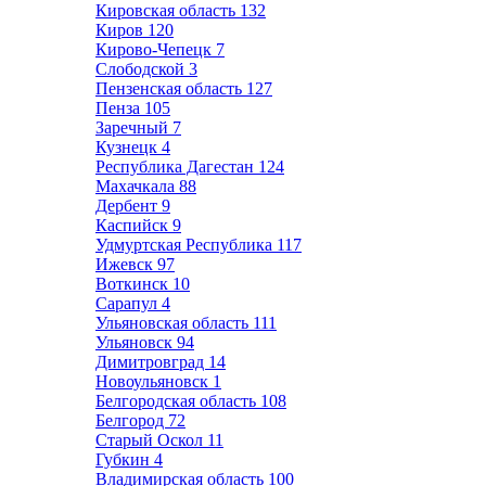
Кировская область
132
Киров
120
Кирово-Чепецк
7
Слободской
3
Пензенская область
127
Пенза
105
Заречный
7
Кузнецк
4
Республика Дагестан
124
Махачкала
88
Дербент
9
Каспийск
9
Удмуртская Республика
117
Ижевск
97
Воткинск
10
Сарапул
4
Ульяновская область
111
Ульяновск
94
Димитровград
14
Новоульяновск
1
Белгородская область
108
Белгород
72
Старый Оскол
11
Губкин
4
Владимирская область
100