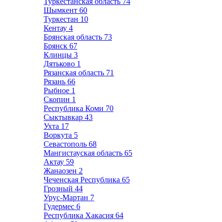
Туркестанская область
74
Шымкент
60
Туркестан
10
Кентау
4
Брянская область
73
Брянск
67
Клинцы
3
Дятьково
1
Рязанская область
71
Рязань
66
Рыбное
1
Скопин
1
Республика Коми
70
Сыктывкар
43
Ухта
17
Воркута
5
Севастополь
68
Мангистауская область
65
Актау
59
Жанаозен
2
Чеченская Республика
65
Грозный
44
Урус-Мартан
7
Гудермес
6
Республика Хакасия
64