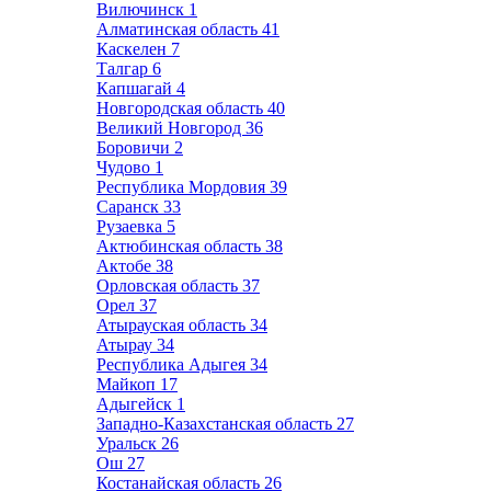
Вилючинск
1
Алматинская область
41
Каскелен
7
Талгар
6
Капшагай
4
Новгородская область
40
Великий Новгород
36
Боровичи
2
Чудово
1
Республика Мордовия
39
Саранск
33
Рузаевка
5
Актюбинская область
38
Актобе
38
Орловская область
37
Орел
37
Атырауская область
34
Атырау
34
Республика Адыгея
34
Майкоп
17
Адыгейск
1
Западно-Казахстанская область
27
Уральск
26
Ош
27
Костанайская область
26