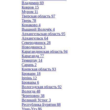
Владимир
69
Ковров
15
Муром
11
Тверская область
97
Тверь
78
Конаково
4
Вышний Волочёк
4
Архангельская область
95
Архангельск
64
Северодвинск
28
Новодвинск
3
Карагандинская область
94
Караганда
77
Темиртау
14
Сарань
2
Киевская область
93
Бровари
18
Ірпінь
12
Бровары
6
Вологодская область
92
Вологда
48
Череповец
38
Великий Устюг
3
Республика Бурятия
88
Улан-Удэ
86