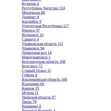
Кузнецк
4
Республика Дагестан
124
Махачкала
88
Дербент
9
Каспийск
9
Удмуртская Республика
117
Ижевск
97
Воткинск
10
Сарапул
4
Ульяновская область
111
Ульяновск
94
Димитровград
14
Новоульяновск
1
Белгородская область
108
Белгород
72
Старый Оскол
11
Губкин
4
Владимирская область
100
Владимир
69
Ковров
15
Муром
11
Тверская область
97
Тверь
78
Конаково
4
Вышний Волочёк
4