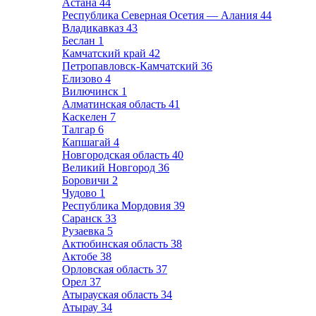
Астана
44
Республика Северная Осетия — Алания
44
Владикавказ
43
Беслан
1
Камчатский край
42
Петропавловск-Камчатский
36
Елизово
4
Вилючинск
1
Алматинская область
41
Каскелен
7
Талгар
6
Капшагай
4
Новгородская область
40
Великий Новгород
36
Боровичи
2
Чудово
1
Республика Мордовия
39
Саранск
33
Рузаевка
5
Актюбинская область
38
Актобе
38
Орловская область
37
Орел
37
Атырауская область
34
Атырау
34