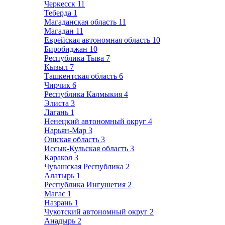
Черкесск
11
Теберда
1
Магаданская область
11
Магадан
11
Еврейская автономная область
10
Биробиджан
10
Республика Тыва
7
Кызыл
7
Ташкентская область
6
Чирчик
6
Республика Калмыкия
4
Элиста
3
Лагань
1
Ненецкий автономный округ
4
Нарьян-Мар
3
Ошская область
3
Иссык-Кульская область
3
Каракол
3
Чувашская Республика
2
Алатырь
1
Республика Ингушетия
2
Магас
1
Назрань
1
Чукотский автономный округ
2
Анадырь
2