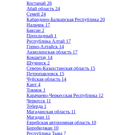
Костанай
26
Абай область
24
Семей
24
Кабардино-Балкарская Республика
20
Нальчик
17
Баксан
2
Прохладный
1
Республика Алтай
17
Горно-Алтайск
14
Акмолинская область
17
Кокшетау
14
Щучинск
2
Северо-Казахстанская область
15
Петропавловск
15
Чуйская область
14
Кант
4
Токмок
1
Карачаево-Черкесская Республика
12
Черкесск
11
Теберда
1
Магаданская область
11
Магадан
11
Еврейская автономная область
10
Биробиджан
10
Республика Тыва
7