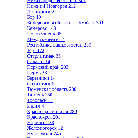
Нижегородская область
301
Нижний Новгород
212
Дзержинск
22
Бор
10
Кемеровская область — Кузбасс
301
Кемерово
143
Новокузнецк
86
Междуреченск
14
Республика Башкортостан
289
Уфа
172
Стерлитамак
33
Салават
14
Пермский край
283
Пермь
231
Березники
14
Соликамск
6
Тюменская область
280
Тюмень
250
Тобольск
18
Ишим
4
Красноярский край
280
Красноярск
201
Норильск
38
Железногорск
12
Нур-Султан
245