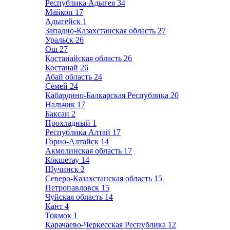
Республика Адыгея
34
Майкоп
17
Адыгейск
1
Западно-Казахстанская область
27
Уральск
26
Ош
27
Костанайская область
26
Костанай
26
Абай область
24
Семей
24
Кабардино-Балкарская Республика
20
Нальчик
17
Баксан
2
Прохладный
1
Республика Алтай
17
Горно-Алтайск
14
Акмолинская область
17
Кокшетау
14
Щучинск
2
Северо-Казахстанская область
15
Петропавловск
15
Чуйская область
14
Кант
4
Токмок
1
Карачаево-Черкесская Республика
12