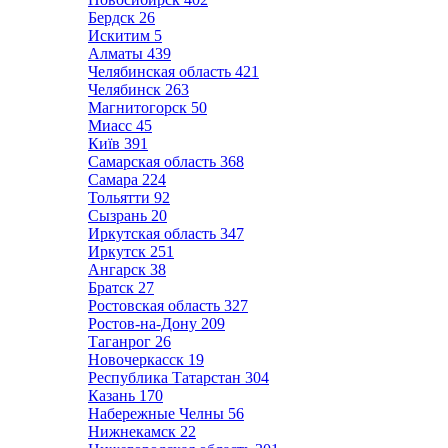
Бердск
26
Искитим
5
Алматы
439
Челябинская область
421
Челябинск
263
Магнитогорск
50
Миасс
45
Київ
391
Самарская область
368
Самара
224
Тольятти
92
Сызрань
20
Иркутская область
347
Иркутск
251
Ангарск
38
Братск
27
Ростовская область
327
Ростов-на-Дону
209
Таганрог
26
Новочеркасск
19
Республика Татарстан
304
Казань
170
Набережные Челны
56
Нижнекамск
22