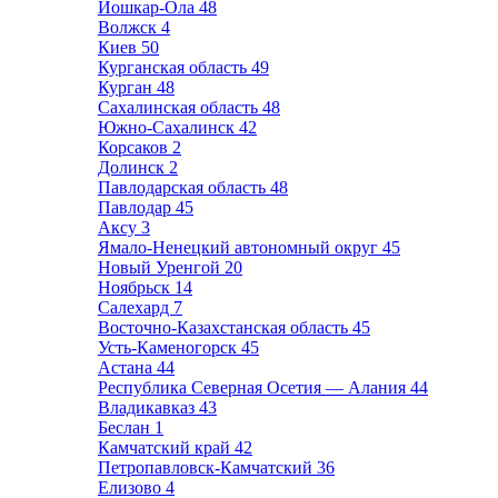
Йошкар-Ола
48
Волжск
4
Киев
50
Курганская область
49
Курган
48
Сахалинская область
48
Южно-Сахалинск
42
Корсаков
2
Долинск
2
Павлодарская область
48
Павлодар
45
Аксу
3
Ямало-Ненецкий автономный округ
45
Новый Уренгой
20
Ноябрьск
14
Салехард
7
Восточно-Казахстанская область
45
Усть-Каменогорск
45
Астана
44
Республика Северная Осетия — Алания
44
Владикавказ
43
Беслан
1
Камчатский край
42
Петропавловск-Камчатский
36
Елизово
4