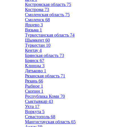
Костромская область
75
Кострома
73
Смоленская область
75
Смоленск
68
Ярцево
3
Вязьма
1
Туркестанская область
74
Шымкент
60
Туркестан
10
Кентау
4
Брянская область
73
Брянск
67
Клинцы
3
Дятьково
1
Рязанская область
71
Рязань
66
Рыбное
1
Скопин
1
Республика Коми
70
Сыктывкар
43
Ухта
17
Воркута
5
Севастополь
68
Мангистауская область
65
Актау
59