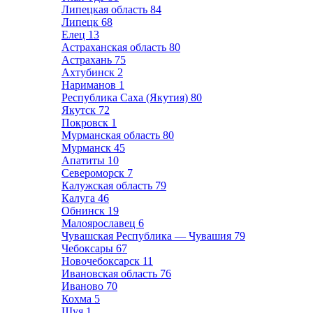
Липецкая область
84
Липецк
68
Елец
13
Астраханская область
80
Астрахань
75
Ахтубинск
2
Нариманов
1
Республика Саха (Якутия)
80
Якутск
72
Покровск
1
Мурманская область
80
Мурманск
45
Апатиты
10
Североморск
7
Калужская область
79
Калуга
46
Обнинск
19
Малоярославец
6
Чувашская Республика — Чувашия
79
Чебоксары
67
Новочебоксарск
11
Ивановская область
76
Иваново
70
Кохма
5
Шуя
1