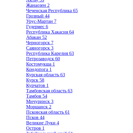
Жанаозен
2
Чеченская Республика
65
Грозный
44
Урус-Мартан
7
Гудермес
6
Республика Хакасия
64
Абакан
52
Черногорск
7
Саяногорск
3
Республика Карелия
63
Петрозаводск
60
Костомукша
1
Кондопога
1
Курская область
63
Курск
58
Курчатов
1
Тамбовская область
63
Тамбов
54
Мичуринск
3
Моршанск
2
Псковская область
61
Псков
44
Великие Луки
4
Остров
1