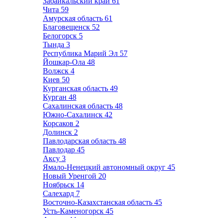
Забайкальский край
61
Чита
59
Амурская область
61
Благовещенск
52
Белогорск
5
Тында
3
Республика Марий Эл
57
Йошкар-Ола
48
Волжск
4
Киев
50
Курганская область
49
Курган
48
Сахалинская область
48
Южно-Сахалинск
42
Корсаков
2
Долинск
2
Павлодарская область
48
Павлодар
45
Аксу
3
Ямало-Ненецкий автономный округ
45
Новый Уренгой
20
Ноябрьск
14
Салехард
7
Восточно-Казахстанская область
45
Усть-Каменогорск
45