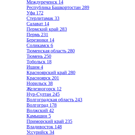
Междуреченск
14
Республика Башкортостан
289
Уфа
172
Стерлитамак
33
Салават
14
Пермский край
283
Пермь
231
Березники
14
Соликамск
6
Тюменская область
280
Тюмень
250
Тобольск
18
Ишим
4
Красноярский край
280
Красноярск
201
Норильск
38
Железногорск
12
Нур-Султан
245
Волгоградская область
243
Волгоград
178
Волжский
42
Камышин
5
Приморский край
235
Владивосток
148
Уссурийск
34