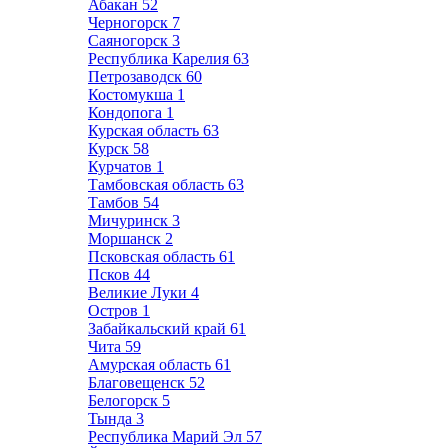
Абакан
52
Черногорск
7
Саяногорск
3
Республика Карелия
63
Петрозаводск
60
Костомукша
1
Кондопога
1
Курская область
63
Курск
58
Курчатов
1
Тамбовская область
63
Тамбов
54
Мичуринск
3
Моршанск
2
Псковская область
61
Псков
44
Великие Луки
4
Остров
1
Забайкальский край
61
Чита
59
Амурская область
61
Благовещенск
52
Белогорск
5
Тында
3
Республика Марий Эл
57