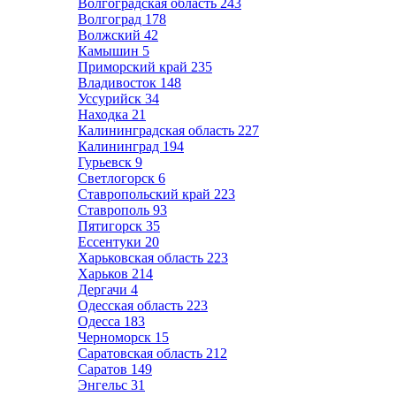
Волгоградская область
243
Волгоград
178
Волжский
42
Камышин
5
Приморский край
235
Владивосток
148
Уссурийск
34
Находка
21
Калининградская область
227
Калининград
194
Гурьевск
9
Светлогорск
6
Ставропольский край
223
Ставрополь
93
Пятигорск
35
Ессентуки
20
Харьковская область
223
Харьков
214
Дергачи
4
Одесская область
223
Одесса
183
Черноморск
15
Саратовская область
212
Саратов
149
Энгельс
31