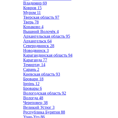
Владимир
69
Ковров
15
Муром
11
Тверская область
97
Тверь
78
Конаково
4
Вышний Волочёк
4
Архангельская область
95
Архангельск
64
Северодвинск
28
Новодвинск
3
Карагандинская область
94
Караганда
77
Темиртау
14
Сарань
2
Киевская область
93
Бровари
18
Ірпінь
12
Бровары
6
Вологодская область
92
Вологда
48
Череповец
38
Великий Устюг
3
Республика Бурятия
88
Улан-Удэ
86