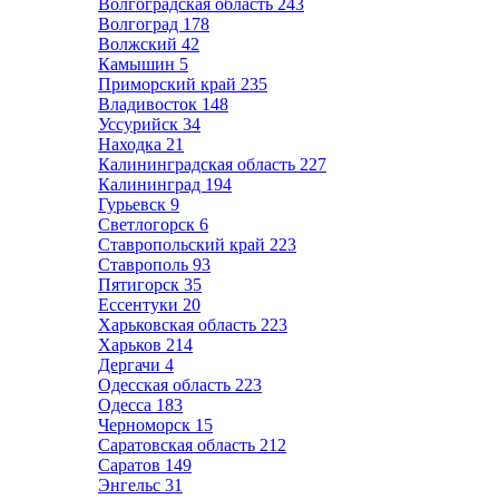
Волгоградская область
243
Волгоград
178
Волжский
42
Камышин
5
Приморский край
235
Владивосток
148
Уссурийск
34
Находка
21
Калининградская область
227
Калининград
194
Гурьевск
9
Светлогорск
6
Ставропольский край
223
Ставрополь
93
Пятигорск
35
Ессентуки
20
Харьковская область
223
Харьков
214
Дергачи
4
Одесская область
223
Одесса
183
Черноморск
15
Саратовская область
212
Саратов
149
Энгельс
31