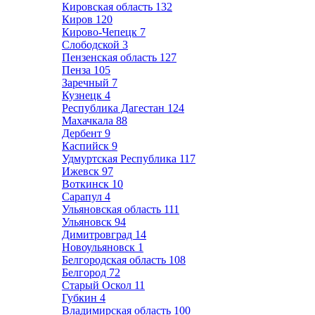
Кировская область
132
Киров
120
Кирово-Чепецк
7
Слободской
3
Пензенская область
127
Пенза
105
Заречный
7
Кузнецк
4
Республика Дагестан
124
Махачкала
88
Дербент
9
Каспийск
9
Удмуртская Республика
117
Ижевск
97
Воткинск
10
Сарапул
4
Ульяновская область
111
Ульяновск
94
Димитровград
14
Новоульяновск
1
Белгородская область
108
Белгород
72
Старый Оскол
11
Губкин
4
Владимирская область
100