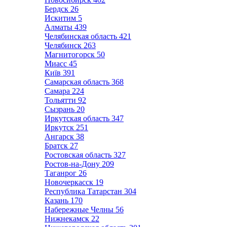
Бердск
26
Искитим
5
Алматы
439
Челябинская область
421
Челябинск
263
Магнитогорск
50
Миасс
45
Київ
391
Самарская область
368
Самара
224
Тольятти
92
Сызрань
20
Иркутская область
347
Иркутск
251
Ангарск
38
Братск
27
Ростовская область
327
Ростов-на-Дону
209
Таганрог
26
Новочеркасск
19
Республика Татарстан
304
Казань
170
Набережные Челны
56
Нижнекамск
22