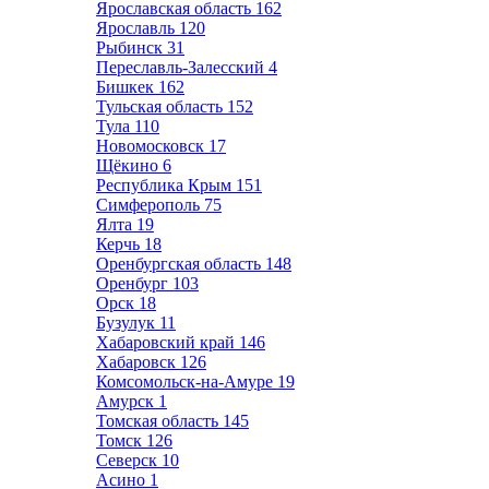
Ярославская область
162
Ярославль
120
Рыбинск
31
Переславль-Залесский
4
Бишкек
162
Тульская область
152
Тула
110
Новомосковск
17
Щёкино
6
Республика Крым
151
Симферополь
75
Ялта
19
Керчь
18
Оренбургская область
148
Оренбург
103
Орск
18
Бузулук
11
Хабаровский край
146
Хабаровск
126
Комсомольск-на-Амуре
19
Амурск
1
Томская область
145
Томск
126
Северск
10
Асино
1