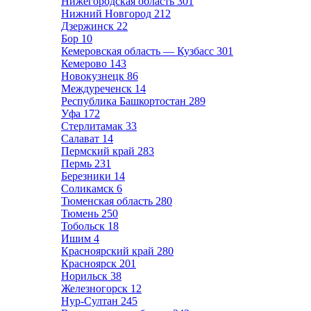
Нижегородская область
301
Нижний Новгород
212
Дзержинск
22
Бор
10
Кемеровская область — Кузбасс
301
Кемерово
143
Новокузнецк
86
Междуреченск
14
Республика Башкортостан
289
Уфа
172
Стерлитамак
33
Салават
14
Пермский край
283
Пермь
231
Березники
14
Соликамск
6
Тюменская область
280
Тюмень
250
Тобольск
18
Ишим
4
Красноярский край
280
Красноярск
201
Норильск
38
Железногорск
12
Нур-Султан
245