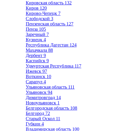
Кировская область
132
Киров
120
Кирово-Чепецк
7
Слободской
3
Пензенская область
127
Пенза
105
Заречный
7
Кузнецк
4
Республика Дагестан
124
Махачкала
88
Дербент
9
Каспийск
9
Удмуртская Республика
117
Ижевск
97
Воткинск
10
Сарапул
4
Ульяновская область
111
Ульяновск
94
Димитровград
14
Новоульяновск
1
Белгородская область
108
Белгород
72
Старый Оскол
11
Губкин
4
Владимирская область
100