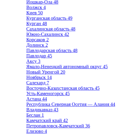
Йошкар-Ола
48
Волжск
4
Киев
50
Курганская область
49
Курган
48
Сахалинская область
48
Южно-Сахалинск
42
Корсаков
2
Долинск
2
Павлодарская область
48
Павлодар
45
Аксу
3
Ямало-Ненецкий автономный округ
45
Новый Уренгой
20
Ноябрьск
14
Салехард
7
Восточно-Казахстанская область
45
Усть-Каменогорск
45
Астана
44
Республика Северная Осетия — Алания
44
Владикавказ
43
Беслан
1
Камчатский край
42
Петропавловск-Камчатский
36
Елизово
4