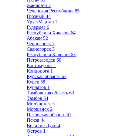
Жанаозен
2
Чеченская Республика
65
Грозный
44
Урус-Мартан
7
Гудермес
6
Республика Хакасия
64
Абакан
52
Черногорск
7
Саяногорск
3
Республика Карелия
63
Петрозаводск
60
Костомукша
1
Кондопога
1
Курская область
63
Курск
58
Курчатов
1
Тамбовская область
63
Тамбов
54
Мичуринск
3
Моршанск
2
Псковская область
61
Псков
44
Великие Луки
4
Остров
1