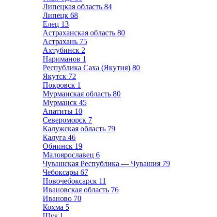
Липецкая область
84
Липецк
68
Елец
13
Астраханская область
80
Астрахань
75
Ахтубинск
2
Нариманов
1
Республика Саха (Якутия)
80
Якутск
72
Покровск
1
Мурманская область
80
Мурманск
45
Апатиты
10
Североморск
7
Калужская область
79
Калуга
46
Обнинск
19
Малоярославец
6
Чувашская Республика — Чувашия
79
Чебоксары
67
Новочебоксарск
11
Ивановская область
76
Иваново
70
Кохма
5
Шуя
1