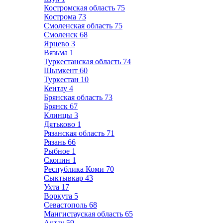
Костромская область
75
Кострома
73
Смоленская область
75
Смоленск
68
Ярцево
3
Вязьма
1
Туркестанская область
74
Шымкент
60
Туркестан
10
Кентау
4
Брянская область
73
Брянск
67
Клинцы
3
Дятьково
1
Рязанская область
71
Рязань
66
Рыбное
1
Скопин
1
Республика Коми
70
Сыктывкар
43
Ухта
17
Воркута
5
Севастополь
68
Мангистауская область
65
Актау
59