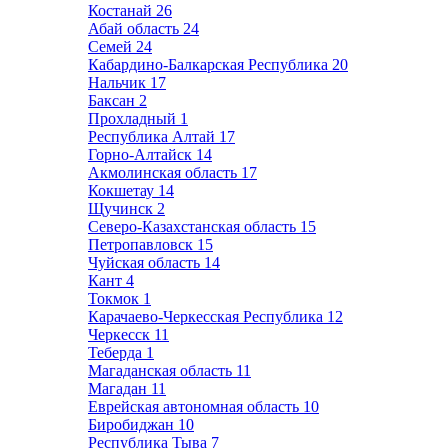
Костанай
26
Абай область
24
Семей
24
Кабардино-Балкарская Республика
20
Нальчик
17
Баксан
2
Прохладный
1
Республика Алтай
17
Горно-Алтайск
14
Акмолинская область
17
Кокшетау
14
Щучинск
2
Северо-Казахстанская область
15
Петропавловск
15
Чуйская область
14
Кант
4
Токмок
1
Карачаево-Черкесская Республика
12
Черкесск
11
Теберда
1
Магаданская область
11
Магадан
11
Еврейская автономная область
10
Биробиджан
10
Республика Тыва
7