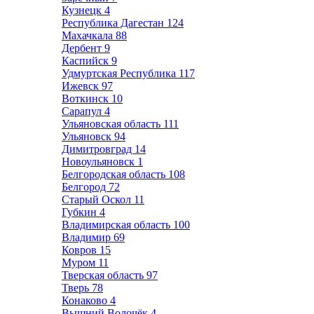
Кузнецк
4
Республика Дагестан
124
Махачкала
88
Дербент
9
Каспийск
9
Удмуртская Республика
117
Ижевск
97
Воткинск
10
Сарапул
4
Ульяновская область
111
Ульяновск
94
Димитровград
14
Новоульяновск
1
Белгородская область
108
Белгород
72
Старый Оскол
11
Губкин
4
Владимирская область
100
Владимир
69
Ковров
15
Муром
11
Тверская область
97
Тверь
78
Конаково
4
Вышний Волочёк
4