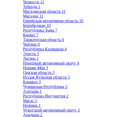
Черкесск
11
Теберда
1
Магаданская область
11
Магадан
11
Еврейская автономная область
10
Биробиджан
10
Республика Тыва
7
Кызыл
7
Ташкентская область
6
Чирчик
6
Республика Калмыкия
4
Элиста
3
Лагань
1
Ненецкий автономный округ
4
Нарьян-Мар
3
Ошская область
3
Иссык-Кульская область
3
Каракол
3
Чувашская Республика
2
Алатырь
1
Республика Ингушетия
2
Магас
1
Назрань
1
Чукотский автономный округ
2
Анадырь
2