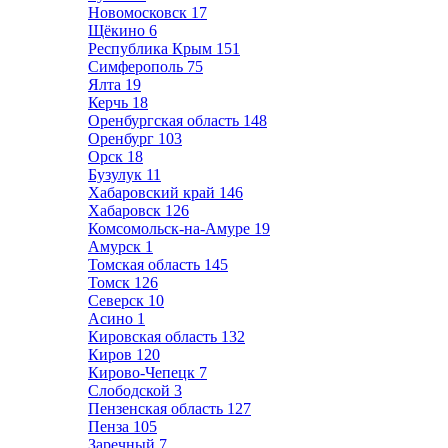
Новомосковск
17
Щёкино
6
Республика Крым
151
Симферополь
75
Ялта
19
Керчь
18
Оренбургская область
148
Оренбург
103
Орск
18
Бузулук
11
Хабаровский край
146
Хабаровск
126
Комсомольск-на-Амуре
19
Амурск
1
Томская область
145
Томск
126
Северск
10
Асино
1
Кировская область
132
Киров
120
Кирово-Чепецк
7
Слободской
3
Пензенская область
127
Пенза
105
Заречный
7