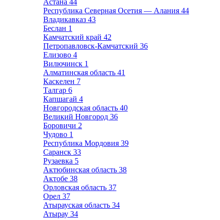
Астана
44
Республика Северная Осетия — Алания
44
Владикавказ
43
Беслан
1
Камчатский край
42
Петропавловск-Камчатский
36
Елизово
4
Вилючинск
1
Алматинская область
41
Каскелен
7
Талгар
6
Капшагай
4
Новгородская область
40
Великий Новгород
36
Боровичи
2
Чудово
1
Республика Мордовия
39
Саранск
33
Рузаевка
5
Актюбинская область
38
Актобе
38
Орловская область
37
Орел
37
Атырауская область
34
Атырау
34