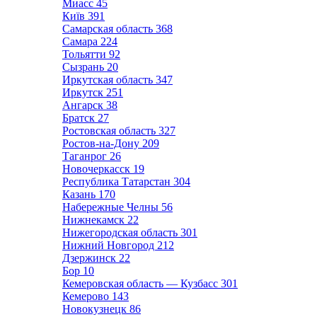
Миасс
45
Київ
391
Самарская область
368
Самара
224
Тольятти
92
Сызрань
20
Иркутская область
347
Иркутск
251
Ангарск
38
Братск
27
Ростовская область
327
Ростов-на-Дону
209
Таганрог
26
Новочеркасск
19
Республика Татарстан
304
Казань
170
Набережные Челны
56
Нижнекамск
22
Нижегородская область
301
Нижний Новгород
212
Дзержинск
22
Бор
10
Кемеровская область — Кузбасс
301
Кемерово
143
Новокузнецк
86