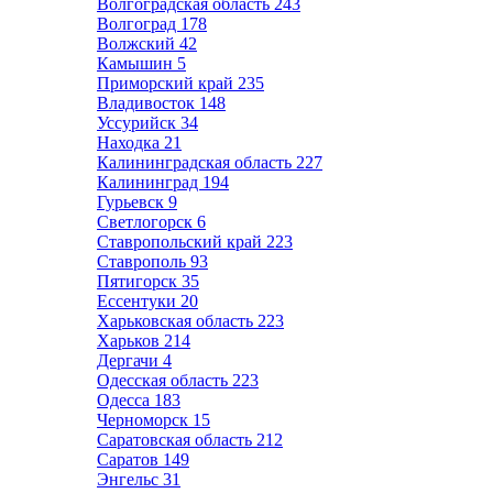
Волгоградская область
243
Волгоград
178
Волжский
42
Камышин
5
Приморский край
235
Владивосток
148
Уссурийск
34
Находка
21
Калининградская область
227
Калининград
194
Гурьевск
9
Светлогорск
6
Ставропольский край
223
Ставрополь
93
Пятигорск
35
Ессентуки
20
Харьковская область
223
Харьков
214
Дергачи
4
Одесская область
223
Одесса
183
Черноморск
15
Саратовская область
212
Саратов
149
Энгельс
31