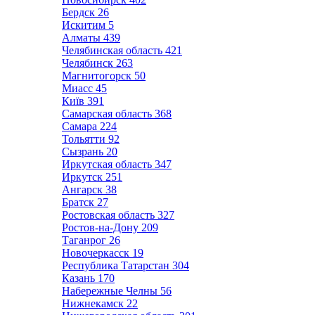
Бердск
26
Искитим
5
Алматы
439
Челябинская область
421
Челябинск
263
Магнитогорск
50
Миасс
45
Київ
391
Самарская область
368
Самара
224
Тольятти
92
Сызрань
20
Иркутская область
347
Иркутск
251
Ангарск
38
Братск
27
Ростовская область
327
Ростов-на-Дону
209
Таганрог
26
Новочеркасск
19
Республика Татарстан
304
Казань
170
Набережные Челны
56
Нижнекамск
22