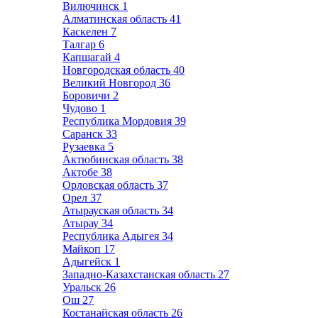
Вилючинск
1
Алматинская область
41
Каскелен
7
Талгар
6
Капшагай
4
Новгородская область
40
Великий Новгород
36
Боровичи
2
Чудово
1
Республика Мордовия
39
Саранск
33
Рузаевка
5
Актюбинская область
38
Актобе
38
Орловская область
37
Орел
37
Атырауская область
34
Атырау
34
Республика Адыгея
34
Майкоп
17
Адыгейск
1
Западно-Казахстанская область
27
Уральск
26
Ош
27
Костанайская область
26