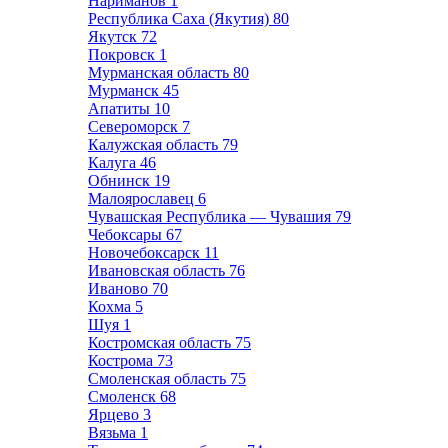
Нариманов
1
Республика Саха (Якутия)
80
Якутск
72
Покровск
1
Мурманская область
80
Мурманск
45
Апатиты
10
Североморск
7
Калужская область
79
Калуга
46
Обнинск
19
Малоярославец
6
Чувашская Республика — Чувашия
79
Чебоксары
67
Новочебоксарск
11
Ивановская область
76
Иваново
70
Кохма
5
Шуя
1
Костромская область
75
Кострома
73
Смоленская область
75
Смоленск
68
Ярцево
3
Вязьма
1