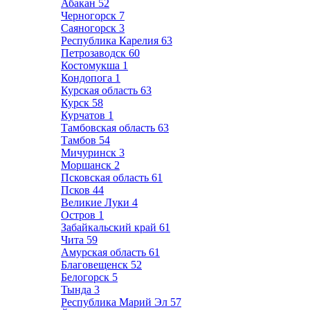
Абакан
52
Черногорск
7
Саяногорск
3
Республика Карелия
63
Петрозаводск
60
Костомукша
1
Кондопога
1
Курская область
63
Курск
58
Курчатов
1
Тамбовская область
63
Тамбов
54
Мичуринск
3
Моршанск
2
Псковская область
61
Псков
44
Великие Луки
4
Остров
1
Забайкальский край
61
Чита
59
Амурская область
61
Благовещенск
52
Белогорск
5
Тында
3
Республика Марий Эл
57