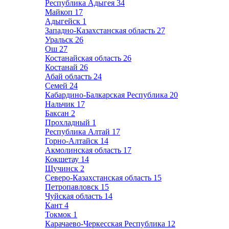
Республика Адыгея
34
Майкоп
17
Адыгейск
1
Западно-Казахстанская область
27
Уральск
26
Ош
27
Костанайская область
26
Костанай
26
Абай область
24
Семей
24
Кабардино-Балкарская Республика
20
Нальчик
17
Баксан
2
Прохладный
1
Республика Алтай
17
Горно-Алтайск
14
Акмолинская область
17
Кокшетау
14
Щучинск
2
Северо-Казахстанская область
15
Петропавловск
15
Чуйская область
14
Кант
4
Токмок
1
Карачаево-Черкесская Республика
12