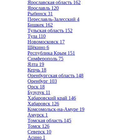
Ярославская область
162
Ярославль
120
Рыбинск
31
Переславль-Залесский
4
Бишкек
162
Тульская область
152
Тула
110
Новомосковск
17
Щёкино
6
Республика Крым
151
Симферополь
75
Ялта
19
Керчь
18
Оренбургская область
148
Оренбург
103
Орск
18
Бузулук
11
Хабаровский край
146
Хабаровск
126
Комсомольск-на-Амуре
19
Амурск
1
Томская область
145
Томск
126
Северск
10
Асино
1