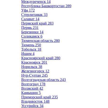
Междуреченск
14
Республика Башкортостан
289
Уфа
172
Стерлитамак
33
Салават
14
Пермский край
283
Пермь
231
Березники
14
Соликамск
6
Тюменская область
280
Тюмень
250
Тобольск
18
Ишим
4
Красноярский край
280
Красноярск
201
Норильск
38
Железногорск
12
Нур-Султан
245
Волгоградская область
243
Волгоград
178
Волжский
42
Камышин
5
Приморский край
235
Владивосток
148
Уссурийск
34