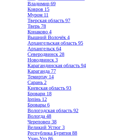
Владимир
69
Ковров
15
Муром
11
Тверская область
97
Тверь
78
Конаково
4
Вышний Волочёк
4
Архангельская область
95
Архангельск
64
Северодвинск
28
Новодвинск
3
Карагандинская область
94
Караганда
77
Темиртау
14
Сарань
2
Киевская область
93
Бровари
18
Ірпінь
12
Бровары
6
Вологодская область
92
Вологда
48
Череповец
38
Великий Устюг
3
Республика Бурятия
88
Улан-Удэ
86