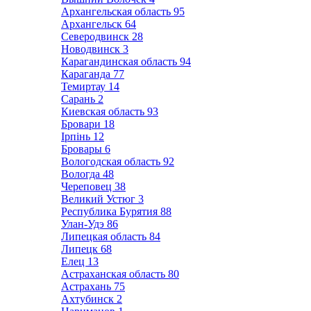
Архангельская область
95
Архангельск
64
Северодвинск
28
Новодвинск
3
Карагандинская область
94
Караганда
77
Темиртау
14
Сарань
2
Киевская область
93
Бровари
18
Ірпінь
12
Бровары
6
Вологодская область
92
Вологда
48
Череповец
38
Великий Устюг
3
Республика Бурятия
88
Улан-Удэ
86
Липецкая область
84
Липецк
68
Елец
13
Астраханская область
80
Астрахань
75
Ахтубинск
2