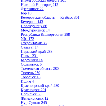
Нижегородская область
301
Нижний Новгород
212
Дзержинск
22
Бор
10
Кемеровская область — Кузбасс
301
Кемерово
143
Новокузнецк
86
Междуреченск
14
Республика Башкортостан
289
Уфа
172
Стерлитамак
33
Салават
14
Пермский край
283
Пермь
231
Березники
14
Соликамск
6
Тюменская область
280
Тюмень
250
Тобольск
18
Ишим
4
Красноярский край
280
Красноярск
201
Норильск
38
Железногорск
12
Нур-Султан
245