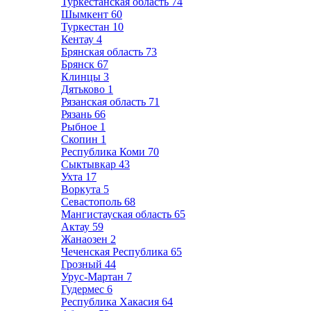
Туркестанская область
74
Шымкент
60
Туркестан
10
Кентау
4
Брянская область
73
Брянск
67
Клинцы
3
Дятьково
1
Рязанская область
71
Рязань
66
Рыбное
1
Скопин
1
Республика Коми
70
Сыктывкар
43
Ухта
17
Воркута
5
Севастополь
68
Мангистауская область
65
Актау
59
Жанаозен
2
Чеченская Республика
65
Грозный
44
Урус-Мартан
7
Гудермес
6
Республика Хакасия
64