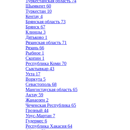
Туркестанская область
74
Шымкент
60
Туркестан
10
Кентау
4
Брянская область
73
Брянск
67
Клинцы
3
Дятьково
1
Рязанская область
71
Рязань
66
Рыбное
1
Скопин
1
Республика Коми
70
Сыктывкар
43
Ухта
17
Воркута
5
Севастополь
68
Мангистауская область
65
Актау
59
Жанаозен
2
Чеченская Республика
65
Грозный
44
Урус-Мартан
7
Гудермес
6
Республика Хакасия
64