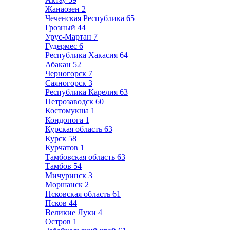
Жанаозен
2
Чеченская Республика
65
Грозный
44
Урус-Мартан
7
Гудермес
6
Республика Хакасия
64
Абакан
52
Черногорск
7
Саяногорск
3
Республика Карелия
63
Петрозаводск
60
Костомукша
1
Кондопога
1
Курская область
63
Курск
58
Курчатов
1
Тамбовская область
63
Тамбов
54
Мичуринск
3
Моршанск
2
Псковская область
61
Псков
44
Великие Луки
4
Остров
1