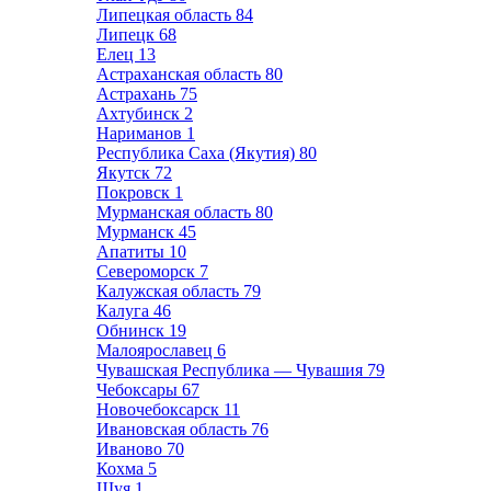
Липецкая область
84
Липецк
68
Елец
13
Астраханская область
80
Астрахань
75
Ахтубинск
2
Нариманов
1
Республика Саха (Якутия)
80
Якутск
72
Покровск
1
Мурманская область
80
Мурманск
45
Апатиты
10
Североморск
7
Калужская область
79
Калуга
46
Обнинск
19
Малоярославец
6
Чувашская Республика — Чувашия
79
Чебоксары
67
Новочебоксарск
11
Ивановская область
76
Иваново
70
Кохма
5
Шуя
1