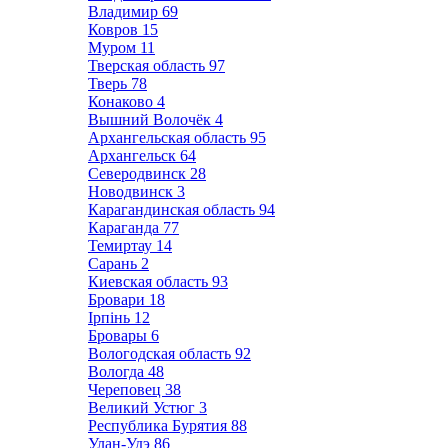
Владимир
69
Ковров
15
Муром
11
Тверская область
97
Тверь
78
Конаково
4
Вышний Волочёк
4
Архангельская область
95
Архангельск
64
Северодвинск
28
Новодвинск
3
Карагандинская область
94
Караганда
77
Темиртау
14
Сарань
2
Киевская область
93
Бровари
18
Ірпінь
12
Бровары
6
Вологодская область
92
Вологда
48
Череповец
38
Великий Устюг
3
Республика Бурятия
88
Улан-Удэ
86