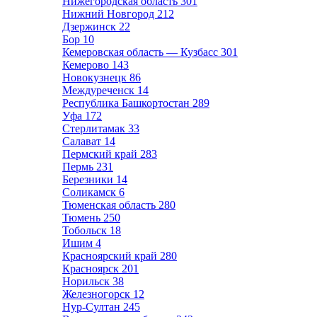
Нижегородская область
301
Нижний Новгород
212
Дзержинск
22
Бор
10
Кемеровская область — Кузбасс
301
Кемерово
143
Новокузнецк
86
Междуреченск
14
Республика Башкортостан
289
Уфа
172
Стерлитамак
33
Салават
14
Пермский край
283
Пермь
231
Березники
14
Соликамск
6
Тюменская область
280
Тюмень
250
Тобольск
18
Ишим
4
Красноярский край
280
Красноярск
201
Норильск
38
Железногорск
12
Нур-Султан
245