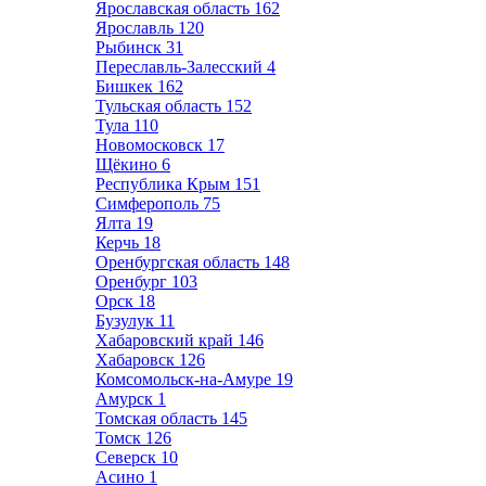
Ярославская область
162
Ярославль
120
Рыбинск
31
Переславль-Залесский
4
Бишкек
162
Тульская область
152
Тула
110
Новомосковск
17
Щёкино
6
Республика Крым
151
Симферополь
75
Ялта
19
Керчь
18
Оренбургская область
148
Оренбург
103
Орск
18
Бузулук
11
Хабаровский край
146
Хабаровск
126
Комсомольск-на-Амуре
19
Амурск
1
Томская область
145
Томск
126
Северск
10
Асино
1