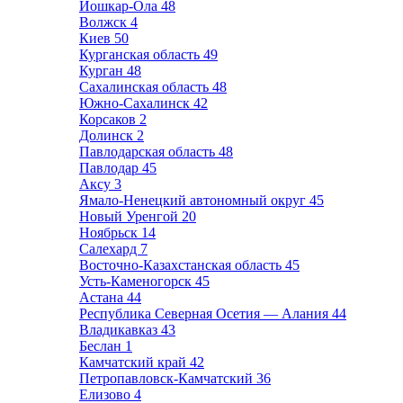
Йошкар-Ола
48
Волжск
4
Киев
50
Курганская область
49
Курган
48
Сахалинская область
48
Южно-Сахалинск
42
Корсаков
2
Долинск
2
Павлодарская область
48
Павлодар
45
Аксу
3
Ямало-Ненецкий автономный округ
45
Новый Уренгой
20
Ноябрьск
14
Салехард
7
Восточно-Казахстанская область
45
Усть-Каменогорск
45
Астана
44
Республика Северная Осетия — Алания
44
Владикавказ
43
Беслан
1
Камчатский край
42
Петропавловск-Камчатский
36
Елизово
4