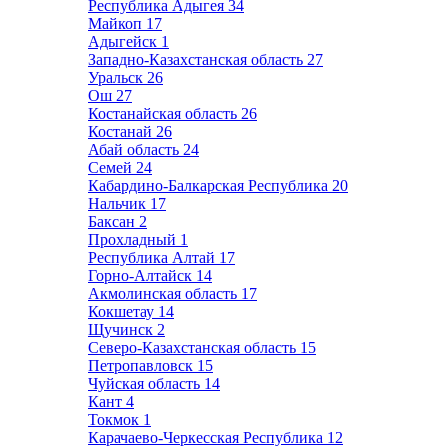
Республика Адыгея
34
Майкоп
17
Адыгейск
1
Западно-Казахстанская область
27
Уральск
26
Ош
27
Костанайская область
26
Костанай
26
Абай область
24
Семей
24
Кабардино-Балкарская Республика
20
Нальчик
17
Баксан
2
Прохладный
1
Республика Алтай
17
Горно-Алтайск
14
Акмолинская область
17
Кокшетау
14
Щучинск
2
Северо-Казахстанская область
15
Петропавловск
15
Чуйская область
14
Кант
4
Токмок
1
Карачаево-Черкесская Республика
12