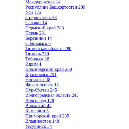
Междуреченск
14
Республика Башкортостан
289
Уфа
172
Стерлитамак
33
Салават
14
Пермский край
283
Пермь
231
Березники
14
Соликамск
6
Тюменская область
280
Тюмень
250
Тобольск
18
Ишим
4
Красноярский край
280
Красноярск
201
Норильск
38
Железногорск
12
Нур-Султан
245
Волгоградская область
243
Волгоград
178
Волжский
42
Камышин
5
Приморский край
235
Владивосток
148
Уссурийск
34