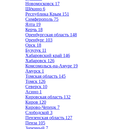
Новомосковск
17
Щёкино
6
Республика Крым
151
Симферополь
75
Ялта
19
Керчь
18
Оренбургская область
148
Оренбург
103
Орск
18
Бузулук
11
Хабаровский край
146
Хабаровск
126
Комсомольск-на-Амуре
19
Амурск
1
Томская область
145
Томск
126
Северск
10
Асино
1
Кировская область
132
Киров
120
Кирово-Чепецк
7
Слободской
3
Пензенская область
127
Пенза
105
Заречный
7