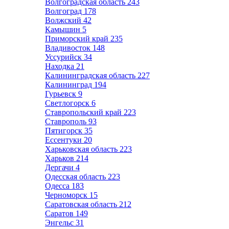
Волгоградская область
243
Волгоград
178
Волжский
42
Камышин
5
Приморский край
235
Владивосток
148
Уссурийск
34
Находка
21
Калининградская область
227
Калининград
194
Гурьевск
9
Светлогорск
6
Ставропольский край
223
Ставрополь
93
Пятигорск
35
Ессентуки
20
Харьковская область
223
Харьков
214
Дергачи
4
Одесская область
223
Одесса
183
Черноморск
15
Саратовская область
212
Саратов
149
Энгельс
31