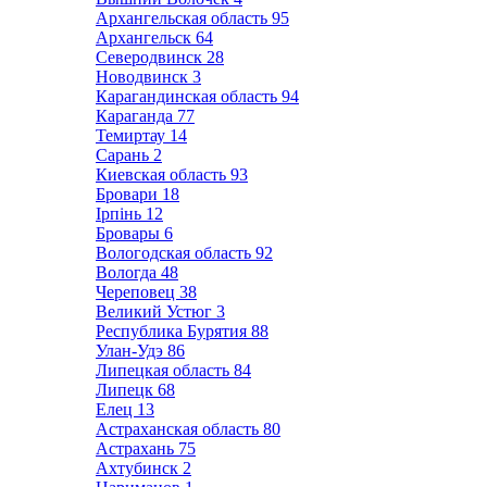
Архангельская область
95
Архангельск
64
Северодвинск
28
Новодвинск
3
Карагандинская область
94
Караганда
77
Темиртау
14
Сарань
2
Киевская область
93
Бровари
18
Ірпінь
12
Бровары
6
Вологодская область
92
Вологда
48
Череповец
38
Великий Устюг
3
Республика Бурятия
88
Улан-Удэ
86
Липецкая область
84
Липецк
68
Елец
13
Астраханская область
80
Астрахань
75
Ахтубинск
2