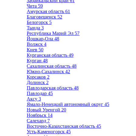
Забайкальский край
61
Чита
59
Амурская область
61
Благовещенск
52
Белогорск
5
Тында
3
Республика Марий Эл
57
Йошкар-Ола
48
Волжск
4
Киев
50
Курганская область
49
Курган
48
Сахалинская область
48
Южно-Сахалинск
42
Корсаков
2
Долинск
2
Павлодарская область
48
Павлодар
45
Аксу
3
Ямало-Ненецкий автономный округ
45
Новый Уренгой
20
Ноябрьск
14
Салехард
7
Восточно-Казахстанская область
45
Усть-Каменогорск
45