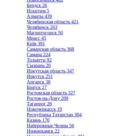
Бердск
26
Искитим
5
Алматы
439
Челябинская область
421
Челябинск
263
Магнитогорск
50
Миасс
45
Київ
391
Самарская область
368
Самара
224
Тольятти
92
Сызрань
20
Иркутская область
347
Иркутск
251
Ангарск
38
Братск
27
Ростовская область
327
Ростов-на-Дону
209
Таганрог
26
Новочеркасск
19
Республика Татарстан
304
Казань
170
Набережные Челны
56
Нижнекамск
22