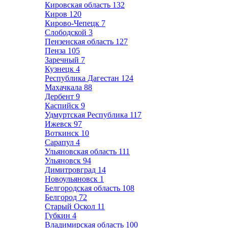
Кировская область
132
Киров
120
Кирово-Чепецк
7
Слободской
3
Пензенская область
127
Пенза
105
Заречный
7
Кузнецк
4
Республика Дагестан
124
Махачкала
88
Дербент
9
Каспийск
9
Удмуртская Республика
117
Ижевск
97
Воткинск
10
Сарапул
4
Ульяновская область
111
Ульяновск
94
Димитровград
14
Новоульяновск
1
Белгородская область
108
Белгород
72
Старый Оскол
11
Губкин
4
Владимирская область
100