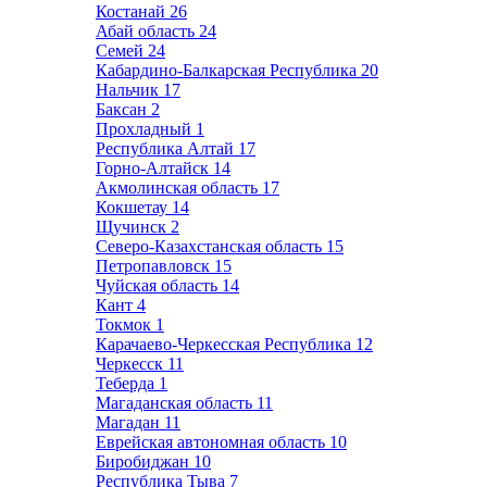
Костанай
26
Абай область
24
Семей
24
Кабардино-Балкарская Республика
20
Нальчик
17
Баксан
2
Прохладный
1
Республика Алтай
17
Горно-Алтайск
14
Акмолинская область
17
Кокшетау
14
Щучинск
2
Северо-Казахстанская область
15
Петропавловск
15
Чуйская область
14
Кант
4
Токмок
1
Карачаево-Черкесская Республика
12
Черкесск
11
Теберда
1
Магаданская область
11
Магадан
11
Еврейская автономная область
10
Биробиджан
10
Республика Тыва
7