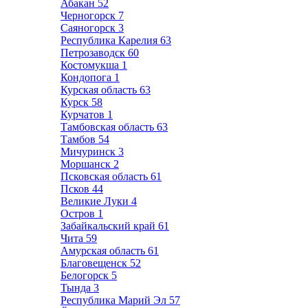
Абакан
52
Черногорск
7
Саяногорск
3
Республика Карелия
63
Петрозаводск
60
Костомукша
1
Кондопога
1
Курская область
63
Курск
58
Курчатов
1
Тамбовская область
63
Тамбов
54
Мичуринск
3
Моршанск
2
Псковская область
61
Псков
44
Великие Луки
4
Остров
1
Забайкальский край
61
Чита
59
Амурская область
61
Благовещенск
52
Белогорск
5
Тында
3
Республика Марий Эл
57