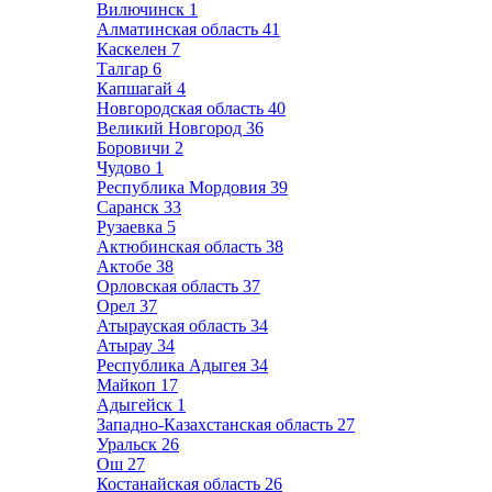
Вилючинск
1
Алматинская область
41
Каскелен
7
Талгар
6
Капшагай
4
Новгородская область
40
Великий Новгород
36
Боровичи
2
Чудово
1
Республика Мордовия
39
Саранск
33
Рузаевка
5
Актюбинская область
38
Актобе
38
Орловская область
37
Орел
37
Атырауская область
34
Атырау
34
Республика Адыгея
34
Майкоп
17
Адыгейск
1
Западно-Казахстанская область
27
Уральск
26
Ош
27
Костанайская область
26