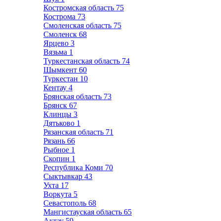
Костромская область
75
Кострома
73
Смоленская область
75
Смоленск
68
Ярцево
3
Вязьма
1
Туркестанская область
74
Шымкент
60
Туркестан
10
Кентау
4
Брянская область
73
Брянск
67
Клинцы
3
Дятьково
1
Рязанская область
71
Рязань
66
Рыбное
1
Скопин
1
Республика Коми
70
Сыктывкар
43
Ухта
17
Воркута
5
Севастополь
68
Мангистауская область
65
Актау
59