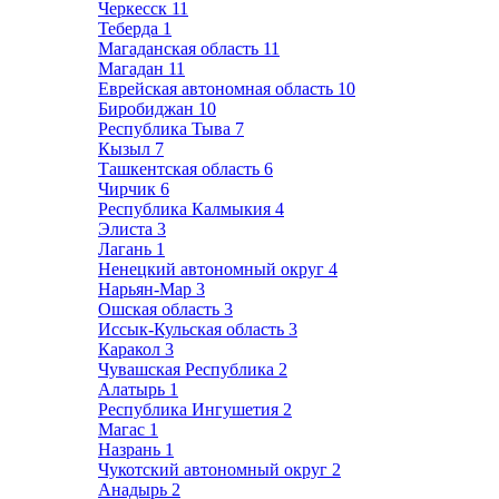
Черкесск
11
Теберда
1
Магаданская область
11
Магадан
11
Еврейская автономная область
10
Биробиджан
10
Республика Тыва
7
Кызыл
7
Ташкентская область
6
Чирчик
6
Республика Калмыкия
4
Элиста
3
Лагань
1
Ненецкий автономный округ
4
Нарьян-Мар
3
Ошская область
3
Иссык-Кульская область
3
Каракол
3
Чувашская Республика
2
Алатырь
1
Республика Ингушетия
2
Магас
1
Назрань
1
Чукотский автономный округ
2
Анадырь
2