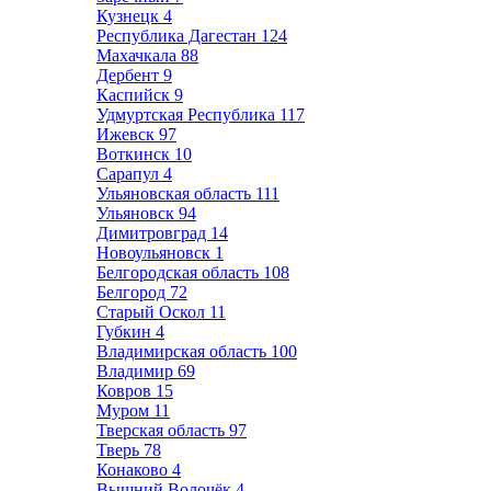
Кузнецк
4
Республика Дагестан
124
Махачкала
88
Дербент
9
Каспийск
9
Удмуртская Республика
117
Ижевск
97
Воткинск
10
Сарапул
4
Ульяновская область
111
Ульяновск
94
Димитровград
14
Новоульяновск
1
Белгородская область
108
Белгород
72
Старый Оскол
11
Губкин
4
Владимирская область
100
Владимир
69
Ковров
15
Муром
11
Тверская область
97
Тверь
78
Конаково
4
Вышний Волочёк
4