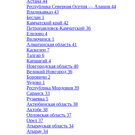
Астана
44
Республика Северная Осетия — Алания
44
Владикавказ
43
Беслан
1
Камчатский край
42
Петропавловск-Камчатский
36
Елизово
4
Вилючинск
1
Алматинская область
41
Каскелен
7
Талгар
6
Капшагай
4
Новгородская область
40
Великий Новгород
36
Боровичи
2
Чудово
1
Республика Мордовия
39
Саранск
33
Рузаевка
5
Актюбинская область
38
Актобе
38
Орловская область
37
Орел
37
Атырауская область
34
Атырау
34