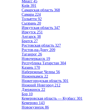
Миасс
45
Київ
391
Самарская область
368
Самара
224
Тольятти
92
Сызрань
20
Иркутская область
347
Иркутск
251
Ангарск
38
Братск
27
Ростовская область
327
Ростов-на-Дону
209
Таганрог
26
Новочеркасск
19
Республика Татарстан
304
Казань
170
Набережные Челны
56
Нижнекамск
22
Нижегородская область
301
Нижний Новгород
212
Дзержинск
22
Бор
10
Кемеровская область — Кузбасс
301
Кемерово
143
Новокузнецк
86