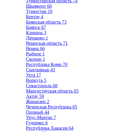
Туркестанская область
74
Шымкент
60
Туркестан
10
Кентау
4
Брянская область
73
Брянск
67
Клинцы
3
Дятьково
1
Рязанская область
71
Рязань
66
Рыбное
1
Скопин
1
Республика Коми
70
Сыктывкар
43
Ухта
17
Воркута
5
Севастополь
68
Мангистауская область
65
Актау
59
Жанаозен
2
Чеченская Республика
65
Грозный
44
Урус-Мартан
7
Гудермес
6
Республика Хакасия
64