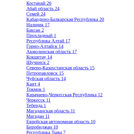
Костанай
26
Абай область
24
Семей
24
Кабардино-Балкарская Республика
20
Нальчик
17
Баксан
2
Прохладный
1
Республика Алтай
17
Горно-Алтайск
14
Акмолинская область
17
Кокшетау
14
Щучинск
2
Северо-Казахстанская область
15
Петропавловск
15
Чуйская область
14
Кант
4
Токмок
1
Карачаево-Черкесская Республика
12
Черкесск
11
Теберда
1
Магаданская область
11
Магадан
11
Еврейская автономная область
10
Биробиджан
10
Республика Тыва
7