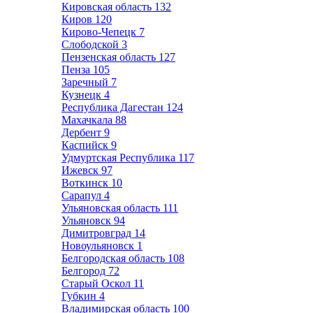
Кировская область
132
Киров
120
Кирово-Чепецк
7
Слободской
3
Пензенская область
127
Пенза
105
Заречный
7
Кузнецк
4
Республика Дагестан
124
Махачкала
88
Дербент
9
Каспийск
9
Удмуртская Республика
117
Ижевск
97
Воткинск
10
Сарапул
4
Ульяновская область
111
Ульяновск
94
Димитровград
14
Новоульяновск
1
Белгородская область
108
Белгород
72
Старый Оскол
11
Губкин
4
Владимирская область
100