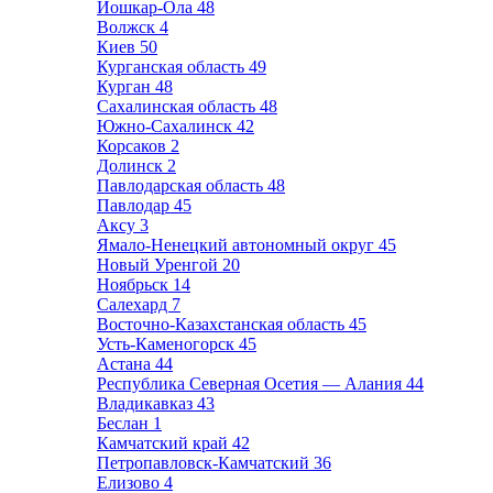
Йошкар-Ола
48
Волжск
4
Киев
50
Курганская область
49
Курган
48
Сахалинская область
48
Южно-Сахалинск
42
Корсаков
2
Долинск
2
Павлодарская область
48
Павлодар
45
Аксу
3
Ямало-Ненецкий автономный округ
45
Новый Уренгой
20
Ноябрьск
14
Салехард
7
Восточно-Казахстанская область
45
Усть-Каменогорск
45
Астана
44
Республика Северная Осетия — Алания
44
Владикавказ
43
Беслан
1
Камчатский край
42
Петропавловск-Камчатский
36
Елизово
4