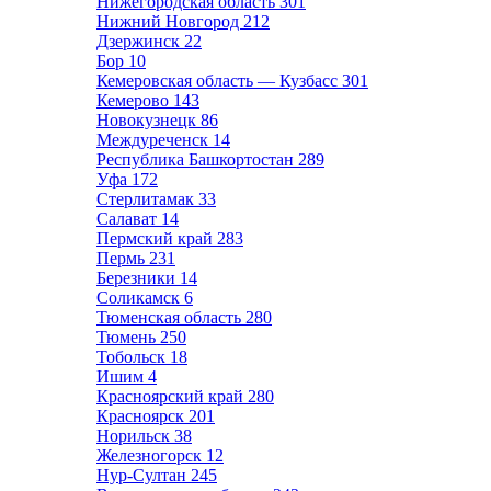
Нижегородская область
301
Нижний Новгород
212
Дзержинск
22
Бор
10
Кемеровская область — Кузбасс
301
Кемерово
143
Новокузнецк
86
Междуреченск
14
Республика Башкортостан
289
Уфа
172
Стерлитамак
33
Салават
14
Пермский край
283
Пермь
231
Березники
14
Соликамск
6
Тюменская область
280
Тюмень
250
Тобольск
18
Ишим
4
Красноярский край
280
Красноярск
201
Норильск
38
Железногорск
12
Нур-Султан
245