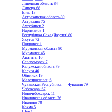
Липецкая область
84
Липецк
68
Елец
13
Астраханская область
80
Астрахань
75
Ахтубинск
2
Нариманов
1
Республика Саха (Якутия)
80
Якутск
72
Покровск
1
Мурманская область
80
Мурманск
45
Апатиты
10
Североморск
7
Калужская область
79
Калуга
46
Обнинск
19
Малоярославец
6
Чувашская Республика — Чувашия
79
Чебоксары
67
Новочебоксарск
11
Ивановская область
76
Иваново
70
Кохма
5
Шуя
1