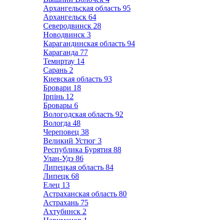
Архангельская область
95
Архангельск
64
Северодвинск
28
Новодвинск
3
Карагандинская область
94
Караганда
77
Темиртау
14
Сарань
2
Киевская область
93
Бровари
18
Ірпінь
12
Бровары
6
Вологодская область
92
Вологда
48
Череповец
38
Великий Устюг
3
Республика Бурятия
88
Улан-Удэ
86
Липецкая область
84
Липецк
68
Елец
13
Астраханская область
80
Астрахань
75
Ахтубинск
2