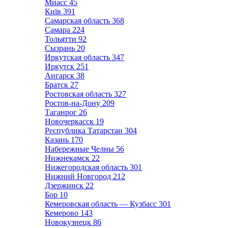
Миасс
45
Київ
391
Самарская область
368
Самара
224
Тольятти
92
Сызрань
20
Иркутская область
347
Иркутск
251
Ангарск
38
Братск
27
Ростовская область
327
Ростов-на-Дону
209
Таганрог
26
Новочеркасск
19
Республика Татарстан
304
Казань
170
Набережные Челны
56
Нижнекамск
22
Нижегородская область
301
Нижний Новгород
212
Дзержинск
22
Бор
10
Кемеровская область — Кузбасс
301
Кемерово
143
Новокузнецк
86