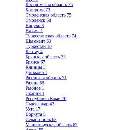
Костромская область
75
Кострома
73
Смоленская область
75
Смоленск
68
Ярцево
3
Вязьма
1
Туркестанская область
74
Шымкент
60
Туркестан
10
Кентау
4
Брянская область
73
Брянск
67
Клинцы
3
Дятьково
1
Рязанская область
71
Рязань
66
Рыбное
1
Скопин
1
Республика Коми
70
Сыктывкар
43
Ухта
17
Воркута
5
Севастополь
68
Мангистауская область
65
Актау
59