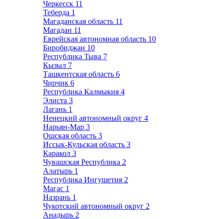
Черкесск
11
Теберда
1
Магаданская область
11
Магадан
11
Еврейская автономная область
10
Биробиджан
10
Республика Тыва
7
Кызыл
7
Ташкентская область
6
Чирчик
6
Республика Калмыкия
4
Элиста
3
Лагань
1
Ненецкий автономный округ
4
Нарьян-Мар
3
Ошская область
3
Иссык-Кульская область
3
Каракол
3
Чувашская Республика
2
Алатырь
1
Республика Ингушетия
2
Магас
1
Назрань
1
Чукотский автономный округ
2
Анадырь
2