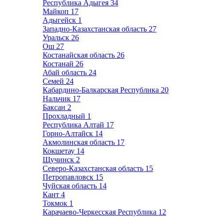
Республика Адыгея
34
Майкоп
17
Адыгейск
1
Западно-Казахстанская область
27
Уральск
26
Ош
27
Костанайская область
26
Костанай
26
Абай область
24
Семей
24
Кабардино-Балкарская Республика
20
Нальчик
17
Баксан
2
Прохладный
1
Республика Алтай
17
Горно-Алтайск
14
Акмолинская область
17
Кокшетау
14
Щучинск
2
Северо-Казахстанская область
15
Петропавловск
15
Чуйская область
14
Кант
4
Токмок
1
Карачаево-Черкесская Республика
12