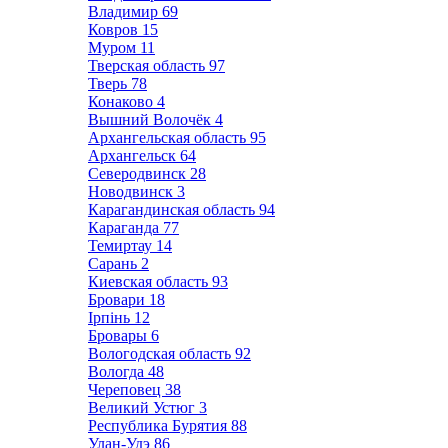
Владимир
69
Ковров
15
Муром
11
Тверская область
97
Тверь
78
Конаково
4
Вышний Волочёк
4
Архангельская область
95
Архангельск
64
Северодвинск
28
Новодвинск
3
Карагандинская область
94
Караганда
77
Темиртау
14
Сарань
2
Киевская область
93
Бровари
18
Ірпінь
12
Бровары
6
Вологодская область
92
Вологда
48
Череповец
38
Великий Устюг
3
Республика Бурятия
88
Улан-Удэ
86