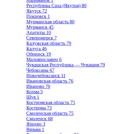
Нариманов
1
Республика Саха (Якутия)
80
Якутск
72
Покровск
1
Мурманская область
80
Мурманск
45
Апатиты
10
Североморск
7
Калужская область
79
Калуга
46
Обнинск
19
Малоярославец
6
Чувашская Республика — Чувашия
79
Чебоксары
67
Новочебоксарск
11
Ивановская область
76
Иваново
70
Кохма
5
Шуя
1
Костромская область
75
Кострома
73
Смоленская область
75
Смоленск
68
Ярцево
3
Вязьма
1