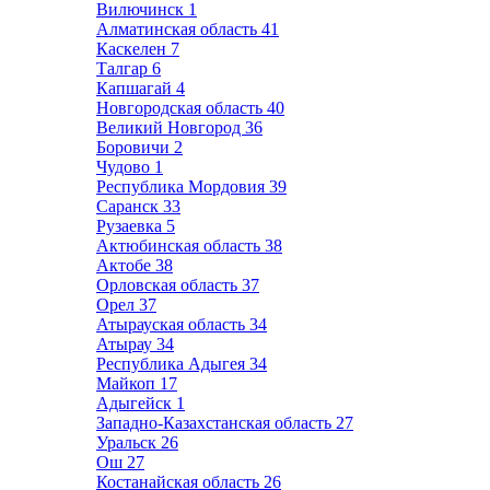
Вилючинск
1
Алматинская область
41
Каскелен
7
Талгар
6
Капшагай
4
Новгородская область
40
Великий Новгород
36
Боровичи
2
Чудово
1
Республика Мордовия
39
Саранск
33
Рузаевка
5
Актюбинская область
38
Актобе
38
Орловская область
37
Орел
37
Атырауская область
34
Атырау
34
Республика Адыгея
34
Майкоп
17
Адыгейск
1
Западно-Казахстанская область
27
Уральск
26
Ош
27
Костанайская область
26