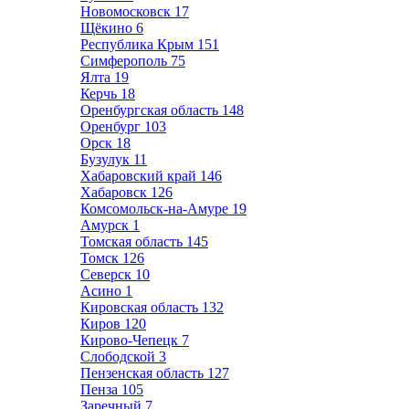
Новомосковск
17
Щёкино
6
Республика Крым
151
Симферополь
75
Ялта
19
Керчь
18
Оренбургская область
148
Оренбург
103
Орск
18
Бузулук
11
Хабаровский край
146
Хабаровск
126
Комсомольск-на-Амуре
19
Амурск
1
Томская область
145
Томск
126
Северск
10
Асино
1
Кировская область
132
Киров
120
Кирово-Чепецк
7
Слободской
3
Пензенская область
127
Пенза
105
Заречный
7