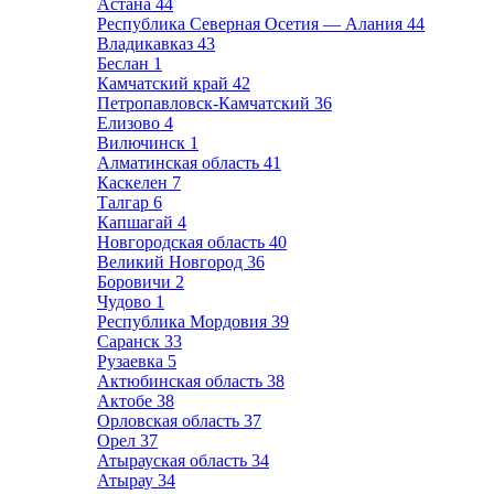
Астана
44
Республика Северная Осетия — Алания
44
Владикавказ
43
Беслан
1
Камчатский край
42
Петропавловск-Камчатский
36
Елизово
4
Вилючинск
1
Алматинская область
41
Каскелен
7
Талгар
6
Капшагай
4
Новгородская область
40
Великий Новгород
36
Боровичи
2
Чудово
1
Республика Мордовия
39
Саранск
33
Рузаевка
5
Актюбинская область
38
Актобе
38
Орловская область
37
Орел
37
Атырауская область
34
Атырау
34