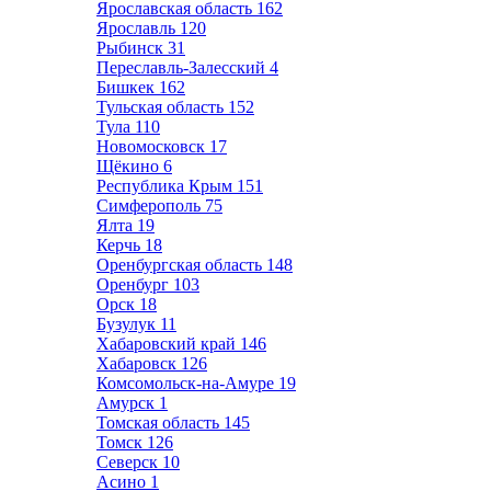
Ярославская область
162
Ярославль
120
Рыбинск
31
Переславль-Залесский
4
Бишкек
162
Тульская область
152
Тула
110
Новомосковск
17
Щёкино
6
Республика Крым
151
Симферополь
75
Ялта
19
Керчь
18
Оренбургская область
148
Оренбург
103
Орск
18
Бузулук
11
Хабаровский край
146
Хабаровск
126
Комсомольск-на-Амуре
19
Амурск
1
Томская область
145
Томск
126
Северск
10
Асино
1