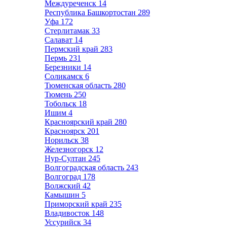
Междуреченск
14
Республика Башкортостан
289
Уфа
172
Стерлитамак
33
Салават
14
Пермский край
283
Пермь
231
Березники
14
Соликамск
6
Тюменская область
280
Тюмень
250
Тобольск
18
Ишим
4
Красноярский край
280
Красноярск
201
Норильск
38
Железногорск
12
Нур-Султан
245
Волгоградская область
243
Волгоград
178
Волжский
42
Камышин
5
Приморский край
235
Владивосток
148
Уссурийск
34