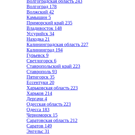
Волгоградская область
243
Волгоград
178
Волжский
42
Камышин
5
Приморский край
235
Владивосток
148
Уссурийск
34
Находка
21
Калининградская область
227
Калининград
194
Гурьевск
9
Светлогорск
6
Ставропольский край
223
Ставрополь
93
Пятигорск
35
Ессентуки
20
Харьковская область
223
Харьков
214
Дергачи
4
Одесская область
223
Одесса
183
Черноморск
15
Саратовская область
212
Саратов
149
Энгельс
31