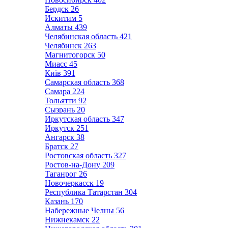
Бердск
26
Искитим
5
Алматы
439
Челябинская область
421
Челябинск
263
Магнитогорск
50
Миасс
45
Київ
391
Самарская область
368
Самара
224
Тольятти
92
Сызрань
20
Иркутская область
347
Иркутск
251
Ангарск
38
Братск
27
Ростовская область
327
Ростов-на-Дону
209
Таганрог
26
Новочеркасск
19
Республика Татарстан
304
Казань
170
Набережные Челны
56
Нижнекамск
22