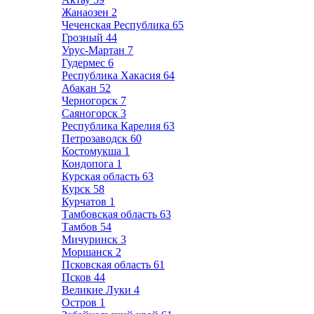
Жанаозен
2
Чеченская Республика
65
Грозный
44
Урус-Мартан
7
Гудермес
6
Республика Хакасия
64
Абакан
52
Черногорск
7
Саяногорск
3
Республика Карелия
63
Петрозаводск
60
Костомукша
1
Кондопога
1
Курская область
63
Курск
58
Курчатов
1
Тамбовская область
63
Тамбов
54
Мичуринск
3
Моршанск
2
Псковская область
61
Псков
44
Великие Луки
4
Остров
1