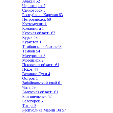
Абакан
52
Черногорск
7
Саяногорск
3
Республика Карелия
63
Петрозаводск
60
Костомукша
1
Кондопога
1
Курская область
63
Курск
58
Курчатов
1
Тамбовская область
63
Тамбов
54
Мичуринск
3
Моршанск
2
Псковская область
61
Псков
44
Великие Луки
4
Остров
1
Забайкальский край
61
Чита
59
Амурская область
61
Благовещенск
52
Белогорск
5
Тында
3
Республика Марий Эл
57