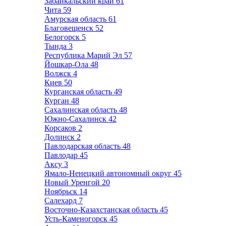
Забайкальский край
61
Чита
59
Амурская область
61
Благовещенск
52
Белогорск
5
Тында
3
Республика Марий Эл
57
Йошкар-Ола
48
Волжск
4
Киев
50
Курганская область
49
Курган
48
Сахалинская область
48
Южно-Сахалинск
42
Корсаков
2
Долинск
2
Павлодарская область
48
Павлодар
45
Аксу
3
Ямало-Ненецкий автономный округ
45
Новый Уренгой
20
Ноябрьск
14
Салехард
7
Восточно-Казахстанская область
45
Усть-Каменогорск
45