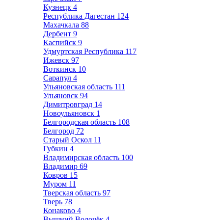
Кузнецк
4
Республика Дагестан
124
Махачкала
88
Дербент
9
Каспийск
9
Удмуртская Республика
117
Ижевск
97
Воткинск
10
Сарапул
4
Ульяновская область
111
Ульяновск
94
Димитровград
14
Новоульяновск
1
Белгородская область
108
Белгород
72
Старый Оскол
11
Губкин
4
Владимирская область
100
Владимир
69
Ковров
15
Муром
11
Тверская область
97
Тверь
78
Конаково
4
Вышний Волочёк
4