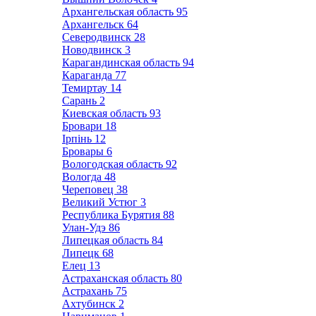
Архангельская область
95
Архангельск
64
Северодвинск
28
Новодвинск
3
Карагандинская область
94
Караганда
77
Темиртау
14
Сарань
2
Киевская область
93
Бровари
18
Ірпінь
12
Бровары
6
Вологодская область
92
Вологда
48
Череповец
38
Великий Устюг
3
Республика Бурятия
88
Улан-Удэ
86
Липецкая область
84
Липецк
68
Елец
13
Астраханская область
80
Астрахань
75
Ахтубинск
2