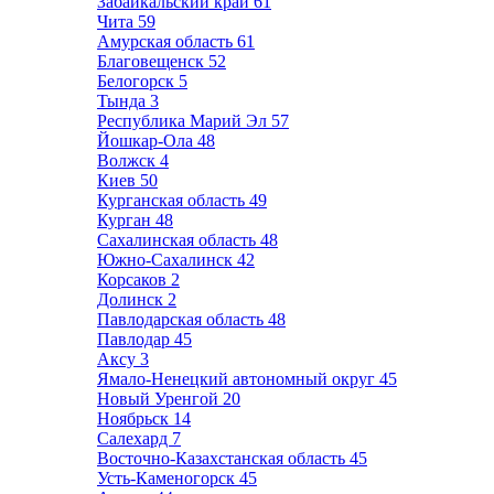
Забайкальский край
61
Чита
59
Амурская область
61
Благовещенск
52
Белогорск
5
Тында
3
Республика Марий Эл
57
Йошкар-Ола
48
Волжск
4
Киев
50
Курганская область
49
Курган
48
Сахалинская область
48
Южно-Сахалинск
42
Корсаков
2
Долинск
2
Павлодарская область
48
Павлодар
45
Аксу
3
Ямало-Ненецкий автономный округ
45
Новый Уренгой
20
Ноябрьск
14
Салехард
7
Восточно-Казахстанская область
45
Усть-Каменогорск
45