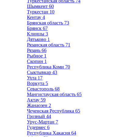
Туркестанская область
74
Шымкент
60
Туркестан
10
Кентау
4
Брянская область
73
Брянск
67
Клинцы
3
Дятьково
1
Рязанская область
71
Рязань
66
Рыбное
1
Скопин
1
Республика Коми
70
Сыктывкар
43
Ухта
17
Воркута
5
Севастополь
68
Мангистауская область
65
Актау
59
Жанаозен
2
Чеченская Республика
65
Грозный
44
Урус-Мартан
7
Гудермес
6
Республика Хакасия
64