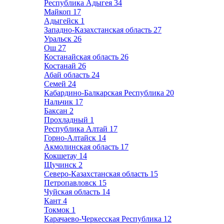
Республика Адыгея
34
Майкоп
17
Адыгейск
1
Западно-Казахстанская область
27
Уральск
26
Ош
27
Костанайская область
26
Костанай
26
Абай область
24
Семей
24
Кабардино-Балкарская Республика
20
Нальчик
17
Баксан
2
Прохладный
1
Республика Алтай
17
Горно-Алтайск
14
Акмолинская область
17
Кокшетау
14
Щучинск
2
Северо-Казахстанская область
15
Петропавловск
15
Чуйская область
14
Кант
4
Токмок
1
Карачаево-Черкесская Республика
12