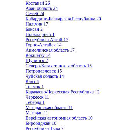
Костанай
26
Абай область
24
Семей
24
Кабардино-Балкарская Республика
20
Нальчик
17
Баксан
2
Прохладный
1
Республика Алтай
17
Горно-Алтайск
14
Акмолинская область
17
Кокшетау
14
Щучинск
2
Северо-Казахстанская область
15
Петропавловск
15
Чуйская область
14
Кант
4
Токмок
1
Карачаево-Черкесская Республика
12
Черкесск
11
Теберда
1
Магаданская область
11
Магадан
11
Еврейская автономная область
10
Биробиджан
10
Республика Тыва
7