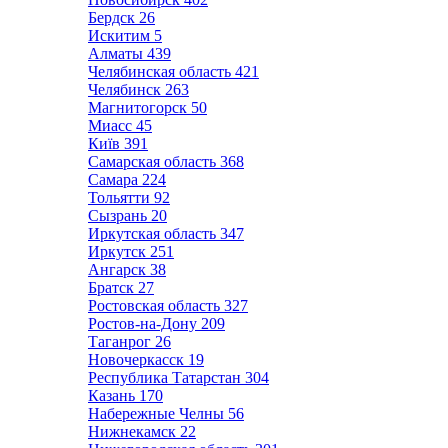
Бердск
26
Искитим
5
Алматы
439
Челябинская область
421
Челябинск
263
Магнитогорск
50
Миасс
45
Київ
391
Самарская область
368
Самара
224
Тольятти
92
Сызрань
20
Иркутская область
347
Иркутск
251
Ангарск
38
Братск
27
Ростовская область
327
Ростов-на-Дону
209
Таганрог
26
Новочеркасск
19
Республика Татарстан
304
Казань
170
Набережные Челны
56
Нижнекамск
22