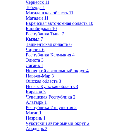
Черкесск
11
Теберда
1
Магаданская область
11
Магадан
11
Еврейская автономная область
10
Биробиджан
10
Республика Тыва
7
Кызыл
7
Ташкентская область
6
Чирчик
6
Республика Калмыкия
4
Элиста
3
Лагань
1
Ненецкий автономный округ
4
Нарьян-Мар
3
Ошская область
3
Иссык-Кульская область
3
Каракол
3
Чувашская Республика
2
Алатырь
1
Республика Ингушетия
2
Магас
1
Назрань
1
Чукотский автономный округ
2
Анадырь
2