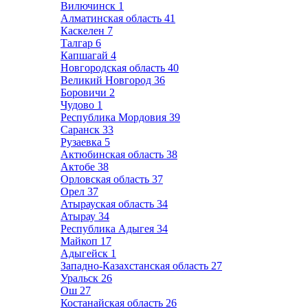
Вилючинск
1
Алматинская область
41
Каскелен
7
Талгар
6
Капшагай
4
Новгородская область
40
Великий Новгород
36
Боровичи
2
Чудово
1
Республика Мордовия
39
Саранск
33
Рузаевка
5
Актюбинская область
38
Актобе
38
Орловская область
37
Орел
37
Атырауская область
34
Атырау
34
Республика Адыгея
34
Майкоп
17
Адыгейск
1
Западно-Казахстанская область
27
Уральск
26
Ош
27
Костанайская область
26