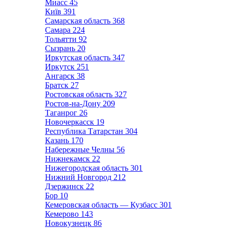
Миасс
45
Київ
391
Самарская область
368
Самара
224
Тольятти
92
Сызрань
20
Иркутская область
347
Иркутск
251
Ангарск
38
Братск
27
Ростовская область
327
Ростов-на-Дону
209
Таганрог
26
Новочеркасск
19
Республика Татарстан
304
Казань
170
Набережные Челны
56
Нижнекамск
22
Нижегородская область
301
Нижний Новгород
212
Дзержинск
22
Бор
10
Кемеровская область — Кузбасс
301
Кемерово
143
Новокузнецк
86