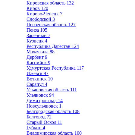
Кировская область
132
Киров
120
Кирово-Чепецк
7
Слободской
3
Пензенская область
127
Пенза
105
Заречный
7
Кузнецк
4
Республика Дагестан
124
Махачкала
88
Дербент
9
Каспийск
9
Удмуртская Республика
117
Ижевск
97
Воткинск
10
Сарапул
4
Ульяновская область
111
Ульяновск
94
Димитровград
14
Новоульяновск
1
Белгородская область
108
Белгород
72
Старый Оскол
11
Губкин
4
Владимирская область
100