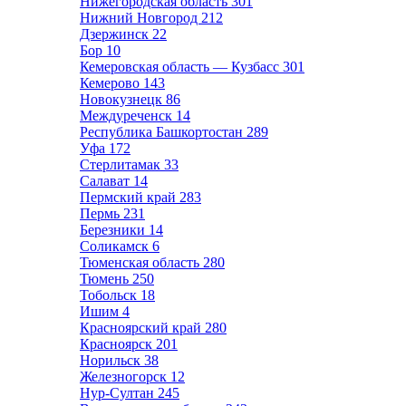
Нижегородская область
301
Нижний Новгород
212
Дзержинск
22
Бор
10
Кемеровская область — Кузбасс
301
Кемерово
143
Новокузнецк
86
Междуреченск
14
Республика Башкортостан
289
Уфа
172
Стерлитамак
33
Салават
14
Пермский край
283
Пермь
231
Березники
14
Соликамск
6
Тюменская область
280
Тюмень
250
Тобольск
18
Ишим
4
Красноярский край
280
Красноярск
201
Норильск
38
Железногорск
12
Нур-Султан
245