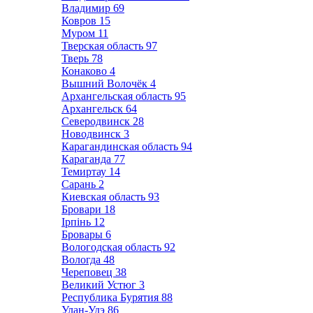
Владимир
69
Ковров
15
Муром
11
Тверская область
97
Тверь
78
Конаково
4
Вышний Волочёк
4
Архангельская область
95
Архангельск
64
Северодвинск
28
Новодвинск
3
Карагандинская область
94
Караганда
77
Темиртау
14
Сарань
2
Киевская область
93
Бровари
18
Ірпінь
12
Бровары
6
Вологодская область
92
Вологда
48
Череповец
38
Великий Устюг
3
Республика Бурятия
88
Улан-Удэ
86