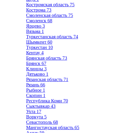
Костромская область
75
Кострома
73
Смоленская область
75
Смоленск
68
Ярцево
3
Вязьма
1
Туркестанская область
74
Шымкент
60
Туркестан
10
Кентау
4
Брянская область
73
Брянск
67
Клинцы
3
Дятьково
1
Рязанская область
71
Рязань
66
Рыбное
1
Скопин
1
Республика Коми
70
Сыктывкар
43
Ухта
17
Воркута
5
Севастополь
68
Мангистауская область
65
Актау
59