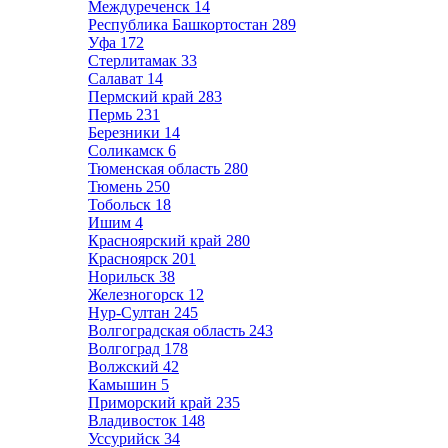
Междуреченск
14
Республика Башкортостан
289
Уфа
172
Стерлитамак
33
Салават
14
Пермский край
283
Пермь
231
Березники
14
Соликамск
6
Тюменская область
280
Тюмень
250
Тобольск
18
Ишим
4
Красноярский край
280
Красноярск
201
Норильск
38
Железногорск
12
Нур-Султан
245
Волгоградская область
243
Волгоград
178
Волжский
42
Камышин
5
Приморский край
235
Владивосток
148
Уссурийск
34