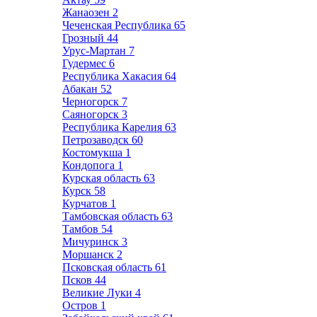
Жанаозен
2
Чеченская Республика
65
Грозный
44
Урус-Мартан
7
Гудермес
6
Республика Хакасия
64
Абакан
52
Черногорск
7
Саяногорск
3
Республика Карелия
63
Петрозаводск
60
Костомукша
1
Кондопога
1
Курская область
63
Курск
58
Курчатов
1
Тамбовская область
63
Тамбов
54
Мичуринск
3
Моршанск
2
Псковская область
61
Псков
44
Великие Луки
4
Остров
1