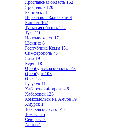
Ярославская область
162
Ярославль
120
Рыбинск
31
Переславль-Залесский
4
Бишкек
162
Тульская область
152
Тула
110
Новомосковск
17
Щёкино
6
Республика Крым
151
Симферополь
75
Ялта
19
Керчь
18
Оренбургская область
148
Оренбург
103
Орск
18
Бузулук
11
Хабаровский край
146
Хабаровск
126
Комсомольск-на-Амуре
19
Амурск
1
Томская область
145
Томск
126
Северск
10
Асино
1