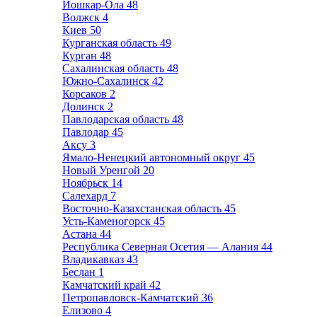
Йошкар-Ола
48
Волжск
4
Киев
50
Курганская область
49
Курган
48
Сахалинская область
48
Южно-Сахалинск
42
Корсаков
2
Долинск
2
Павлодарская область
48
Павлодар
45
Аксу
3
Ямало-Ненецкий автономный округ
45
Новый Уренгой
20
Ноябрьск
14
Салехард
7
Восточно-Казахстанская область
45
Усть-Каменогорск
45
Астана
44
Республика Северная Осетия — Алания
44
Владикавказ
43
Беслан
1
Камчатский край
42
Петропавловск-Камчатский
36
Елизово
4