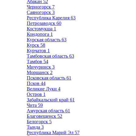
Абакан
52
Черногорск
7
Саяногорск
3
Республика Карелия
63
Петрозаводск
60
Костомукша
1
Кондопога
1
Курская область
63
Курск
58
Курчатов
1
Тамбовская область
63
Тамбов
54
Мичуринск
3
Моршанск
2
Псковская область
61
Псков
44
Великие Луки
4
Остров
1
Забайкальский край
61
Чита
59
Амурская область
61
Благовещенск
52
Белогорск
5
Тында
3
Республика Марий Эл
57