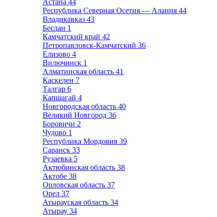
Астана
44
Республика Северная Осетия — Алания
44
Владикавказ
43
Беслан
1
Камчатский край
42
Петропавловск-Камчатский
36
Елизово
4
Вилючинск
1
Алматинская область
41
Каскелен
7
Талгар
6
Капшагай
4
Новгородская область
40
Великий Новгород
36
Боровичи
2
Чудово
1
Республика Мордовия
39
Саранск
33
Рузаевка
5
Актюбинская область
38
Актобе
38
Орловская область
37
Орел
37
Атырауская область
34
Атырау
34