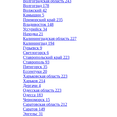
Волгоградская область
243
Волгоград
178
Волжский
42
Камышин
5
Приморский край
235
Владивосток
148
Уссурийск
34
Находка
21
Калининградская область
227
Калининград
194
Гурьевск
9
Светлогорск
6
Ставропольский край
223
Ставрополь
93
Пятигорск
35
Ессентуки
20
Харьковская область
223
Харьков
214
Дергачи
4
Одесская область
223
Одесса
183
Черноморск
15
Саратовская область
212
Саратов
149
Энгельс
31