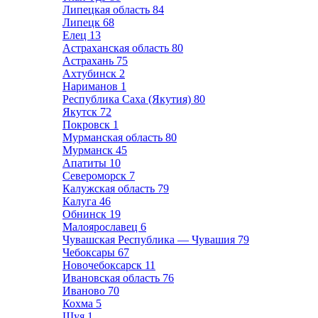
Липецкая область
84
Липецк
68
Елец
13
Астраханская область
80
Астрахань
75
Ахтубинск
2
Нариманов
1
Республика Саха (Якутия)
80
Якутск
72
Покровск
1
Мурманская область
80
Мурманск
45
Апатиты
10
Североморск
7
Калужская область
79
Калуга
46
Обнинск
19
Малоярославец
6
Чувашская Республика — Чувашия
79
Чебоксары
67
Новочебоксарск
11
Ивановская область
76
Иваново
70
Кохма
5
Шуя
1