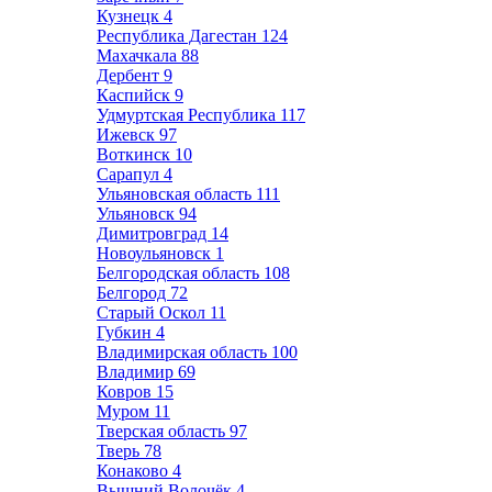
Кузнецк
4
Республика Дагестан
124
Махачкала
88
Дербент
9
Каспийск
9
Удмуртская Республика
117
Ижевск
97
Воткинск
10
Сарапул
4
Ульяновская область
111
Ульяновск
94
Димитровград
14
Новоульяновск
1
Белгородская область
108
Белгород
72
Старый Оскол
11
Губкин
4
Владимирская область
100
Владимир
69
Ковров
15
Муром
11
Тверская область
97
Тверь
78
Конаково
4
Вышний Волочёк
4