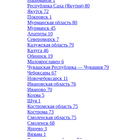
Нариманов
1
Республика Саха (Якутия)
80
Якутск
72
Покровск
1
Мурманская область
80
Мурманск
45
Апатиты
10
Североморск
7
Калужская область
79
Калуга
46
Обнинск
19
Малоярославец
6
Чувашская Республика — Чувашия
79
Чебоксары
67
Новочебоксарск
11
Ивановская область
76
Иваново
70
Кохма
5
Шуя
1
Костромская область
75
Кострома
73
Смоленская область
75
Смоленск
68
Ярцево
3
Вязьма
1