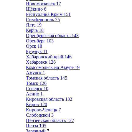
Новомосковск
17
Щёкино
6
Республика Крым
151
Симферополь
75
Ялта
19
Керчь
18
Оренбургская область
148
Оренбург
103
Орск
18
Бузулук
11
Хабаровский край
146
Хабаровск
126
Комсомольск-на-Амуре
19
Амурск
1
Томская область
145
Томск
126
Северск
10
Асино
1
Кировская область
132
Киров
120
Кирово-Чепецк
7
Слободской
3
Пензенская область
127
Пенза
105
Заречный
7