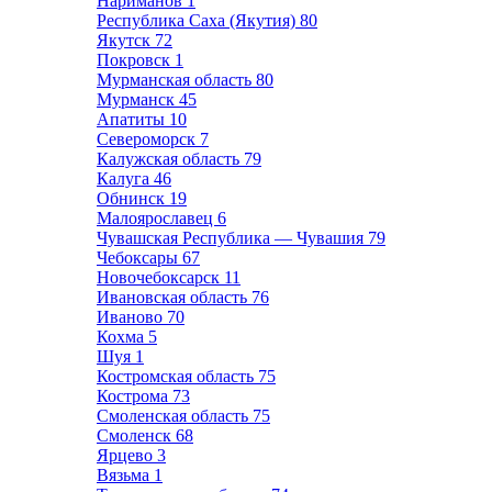
Нариманов
1
Республика Саха (Якутия)
80
Якутск
72
Покровск
1
Мурманская область
80
Мурманск
45
Апатиты
10
Североморск
7
Калужская область
79
Калуга
46
Обнинск
19
Малоярославец
6
Чувашская Республика — Чувашия
79
Чебоксары
67
Новочебоксарск
11
Ивановская область
76
Иваново
70
Кохма
5
Шуя
1
Костромская область
75
Кострома
73
Смоленская область
75
Смоленск
68
Ярцево
3
Вязьма
1