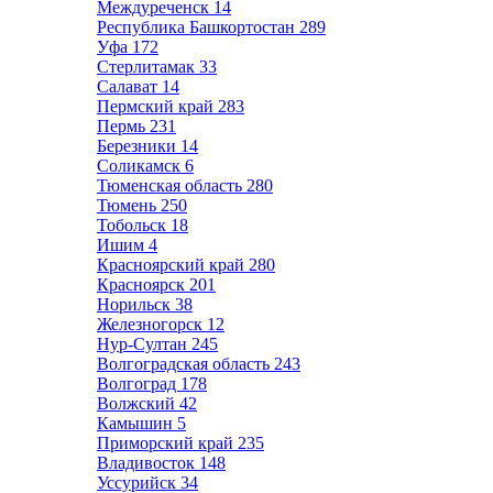
Междуреченск
14
Республика Башкортостан
289
Уфа
172
Стерлитамак
33
Салават
14
Пермский край
283
Пермь
231
Березники
14
Соликамск
6
Тюменская область
280
Тюмень
250
Тобольск
18
Ишим
4
Красноярский край
280
Красноярск
201
Норильск
38
Железногорск
12
Нур-Султан
245
Волгоградская область
243
Волгоград
178
Волжский
42
Камышин
5
Приморский край
235
Владивосток
148
Уссурийск
34