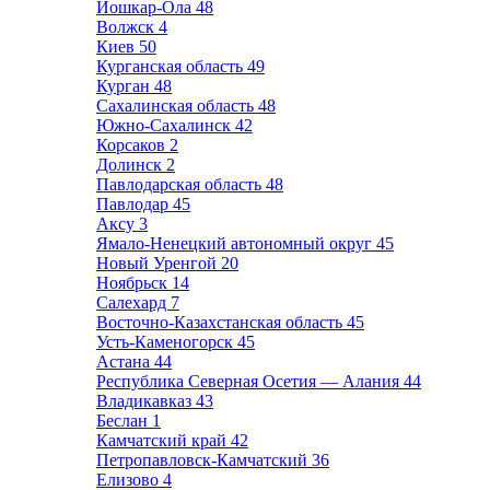
Йошкар-Ола
48
Волжск
4
Киев
50
Курганская область
49
Курган
48
Сахалинская область
48
Южно-Сахалинск
42
Корсаков
2
Долинск
2
Павлодарская область
48
Павлодар
45
Аксу
3
Ямало-Ненецкий автономный округ
45
Новый Уренгой
20
Ноябрьск
14
Салехард
7
Восточно-Казахстанская область
45
Усть-Каменогорск
45
Астана
44
Республика Северная Осетия — Алания
44
Владикавказ
43
Беслан
1
Камчатский край
42
Петропавловск-Камчатский
36
Елизово
4