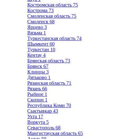
Костромская область
75
Кострома
73
Смоленская область
75
Смоленск
68
Ярцево
3
Вязьма
1
Туркестанская область
74
Шымкент
60
Туркестан
10
Кентау
4
Брянская область
73
Брянск
67
Клинцы
3
Дятьково
1
Рязанская область
71
Рязань
66
Рыбное
1
Скопин
1
Республика Коми
70
Сыктывкар
43
Ухта
17
Воркута
5
Севастополь
68
Мангистауская область
65
Актау
59