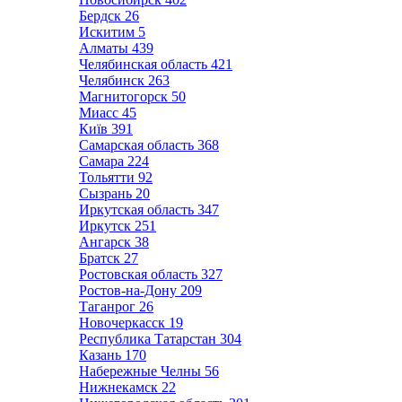
Бердск
26
Искитим
5
Алматы
439
Челябинская область
421
Челябинск
263
Магнитогорск
50
Миасс
45
Київ
391
Самарская область
368
Самара
224
Тольятти
92
Сызрань
20
Иркутская область
347
Иркутск
251
Ангарск
38
Братск
27
Ростовская область
327
Ростов-на-Дону
209
Таганрог
26
Новочеркасск
19
Республика Татарстан
304
Казань
170
Набережные Челны
56
Нижнекамск
22