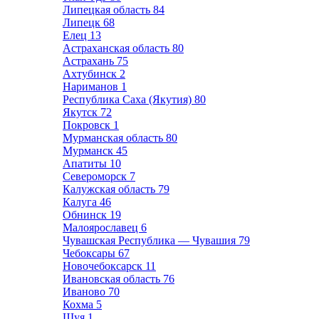
Липецкая область
84
Липецк
68
Елец
13
Астраханская область
80
Астрахань
75
Ахтубинск
2
Нариманов
1
Республика Саха (Якутия)
80
Якутск
72
Покровск
1
Мурманская область
80
Мурманск
45
Апатиты
10
Североморск
7
Калужская область
79
Калуга
46
Обнинск
19
Малоярославец
6
Чувашская Республика — Чувашия
79
Чебоксары
67
Новочебоксарск
11
Ивановская область
76
Иваново
70
Кохма
5
Шуя
1