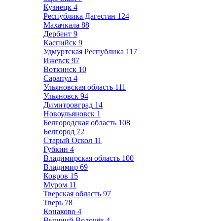
Кузнецк
4
Республика Дагестан
124
Махачкала
88
Дербент
9
Каспийск
9
Удмуртская Республика
117
Ижевск
97
Воткинск
10
Сарапул
4
Ульяновская область
111
Ульяновск
94
Димитровград
14
Новоульяновск
1
Белгородская область
108
Белгород
72
Старый Оскол
11
Губкин
4
Владимирская область
100
Владимир
69
Ковров
15
Муром
11
Тверская область
97
Тверь
78
Конаково
4
Вышний Волочёк
4