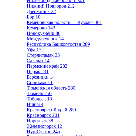
Нижегородская область
301
Нижний Новгород
212
Дзержинск
22
Бор
10
Кемеровская область — Кузбасс
301
Кемерово
143
Новокузнецк
86
Междуреченск
14
Республика Башкортостан
289
Уфа
172
Стерлитамак
33
Салават
14
Пермский край
283
Пермь
231
Березники
14
Соликамск
6
Тюменская область
280
Тюмень
250
Тобольск
18
Ишим
4
Красноярский край
280
Красноярск
201
Норильск
38
Железногорск
12
Нур-Султан
245