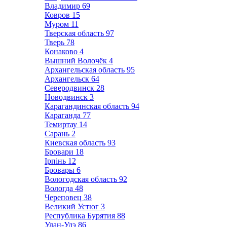
Владимир
69
Ковров
15
Муром
11
Тверская область
97
Тверь
78
Конаково
4
Вышний Волочёк
4
Архангельская область
95
Архангельск
64
Северодвинск
28
Новодвинск
3
Карагандинская область
94
Караганда
77
Темиртау
14
Сарань
2
Киевская область
93
Бровари
18
Ірпінь
12
Бровары
6
Вологодская область
92
Вологда
48
Череповец
38
Великий Устюг
3
Республика Бурятия
88
Улан-Удэ
86