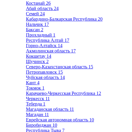
Костанай
26
Абай область
24
Семей
24
Кабардино-Балкарская Республика
20
Нальчик
17
Баксан
2
Прохладный
1
Республика Алтай
17
Горно-Алтайск
14
Акмолинская область
17
Кокшетау
14
Щучинск
2
Северо-Казахстанская область
15
Петропавловск
15
Чуйская область
14
Кант
4
Токмок
1
Карачаево-Черкесская Республика
12
Черкесск
11
Теберда
1
Магаданская область
11
Магадан
11
Еврейская автономная область
10
Биробиджан
10
Республика Тыва
7