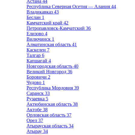
Астана
44
Республика Северная Осетия — Алания
44
Владикавказ
43
Беслан
1
Камчатский край
42
Петропавловск-Камчатский
36
Елизово
4
Вилючинск
1
Алматинская область
41
Каскелен
7
Талгар
6
Капшагай
4
Новгородская область
40
Великий Новгород
36
Боровичи
2
Чудово
1
Республика Мордовия
39
Саранск
33
Рузаевка
5
Актюбинская область
38
Актобе
38
Орловская область
37
Орел
37
Атырауская область
34
Атырау
34