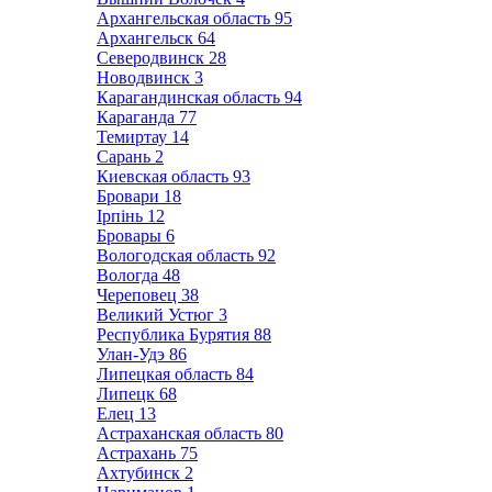
Архангельская область
95
Архангельск
64
Северодвинск
28
Новодвинск
3
Карагандинская область
94
Караганда
77
Темиртау
14
Сарань
2
Киевская область
93
Бровари
18
Ірпінь
12
Бровары
6
Вологодская область
92
Вологда
48
Череповец
38
Великий Устюг
3
Республика Бурятия
88
Улан-Удэ
86
Липецкая область
84
Липецк
68
Елец
13
Астраханская область
80
Астрахань
75
Ахтубинск
2