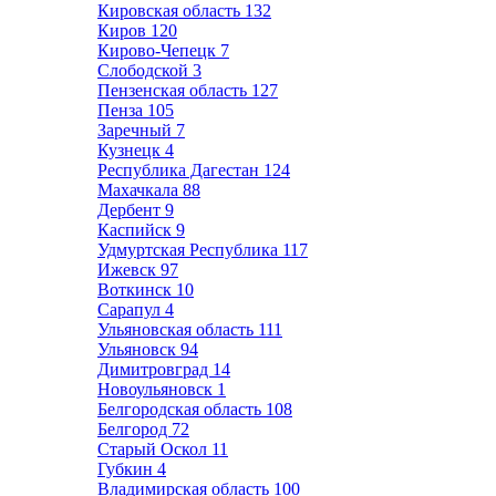
Кировская область
132
Киров
120
Кирово-Чепецк
7
Слободской
3
Пензенская область
127
Пенза
105
Заречный
7
Кузнецк
4
Республика Дагестан
124
Махачкала
88
Дербент
9
Каспийск
9
Удмуртская Республика
117
Ижевск
97
Воткинск
10
Сарапул
4
Ульяновская область
111
Ульяновск
94
Димитровград
14
Новоульяновск
1
Белгородская область
108
Белгород
72
Старый Оскол
11
Губкин
4
Владимирская область
100