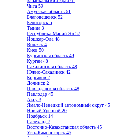
Забайкальский край
61
Чита
59
Амурская область
61
Благовещенск
52
Белогорск
5
Тында
3
Республика Марий Эл
57
Йошкар-Ола
48
Волжск
4
Киев
50
Курганская область
49
Курган
48
Сахалинская область
48
Южно-Сахалинск
42
Корсаков
2
Долинск
2
Павлодарская область
48
Павлодар
45
Аксу
3
Ямало-Ненецкий автономный округ
45
Новый Уренгой
20
Ноябрьск
14
Салехард
7
Восточно-Казахстанская область
45
Усть-Каменогорск
45