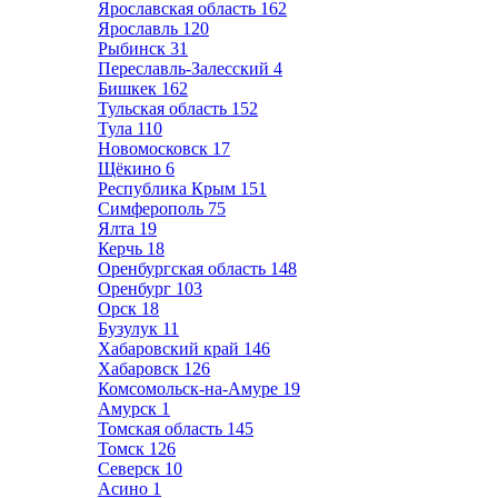
Ярославская область
162
Ярославль
120
Рыбинск
31
Переславль-Залесский
4
Бишкек
162
Тульская область
152
Тула
110
Новомосковск
17
Щёкино
6
Республика Крым
151
Симферополь
75
Ялта
19
Керчь
18
Оренбургская область
148
Оренбург
103
Орск
18
Бузулук
11
Хабаровский край
146
Хабаровск
126
Комсомольск-на-Амуре
19
Амурск
1
Томская область
145
Томск
126
Северск
10
Асино
1