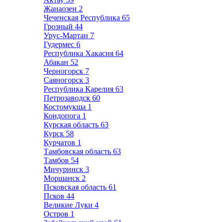
Жанаозен
2
Чеченская Республика
65
Грозный
44
Урус-Мартан
7
Гудермес
6
Республика Хакасия
64
Абакан
52
Черногорск
7
Саяногорск
3
Республика Карелия
63
Петрозаводск
60
Костомукша
1
Кондопога
1
Курская область
63
Курск
58
Курчатов
1
Тамбовская область
63
Тамбов
54
Мичуринск
3
Моршанск
2
Псковская область
61
Псков
44
Великие Луки
4
Остров
1