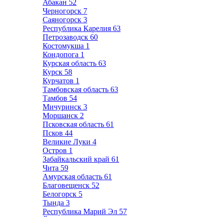
Абакан
52
Черногорск
7
Саяногорск
3
Республика Карелия
63
Петрозаводск
60
Костомукша
1
Кондопога
1
Курская область
63
Курск
58
Курчатов
1
Тамбовская область
63
Тамбов
54
Мичуринск
3
Моршанск
2
Псковская область
61
Псков
44
Великие Луки
4
Остров
1
Забайкальский край
61
Чита
59
Амурская область
61
Благовещенск
52
Белогорск
5
Тында
3
Республика Марий Эл
57