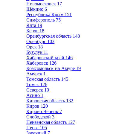
Новомосковск
17
Щёкино
6
Республика Крым
151
Симферополь
75
Ялта
19
Керчь
18
Оренбургская область
148
Оренбург
103
Орск
18
Бузулук
11
Хабаровский край
146
Хабаровск
126
Комсомольск-на-Амуре
19
Амурск
1
Томская область
145
Томск
126
Северск
10
Асино
1
Кировская область
132
Киров
120
Кирово-Чепецк
7
Слободской
3
Пензенская область
127
Пенза
105
Заречный
7