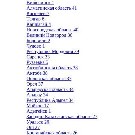
Вилючинск
1
Алматинская область
41
Каскелен
7
Талгар
6
Капшагай
4
Новгородская область
40
Великий Новгород
36
Боровичи
2
Чудово
1
Республика Мордовия
39
Саранск
33
Рузаевка
5
Актюбинская область
38
Актобе
38
Орловская область
37
Орел
37
Атырауская область
34
Атырау
34
Республика Адыгея
34
Майкоп
17
Адыгейск
1
Западно-Казахстанская область
27
Уральск
26
Ош
27
Костанайская область
26