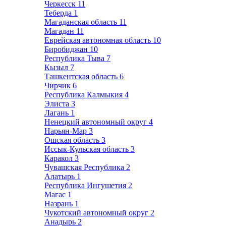
Черкесск
11
Теберда
1
Магаданская область
11
Магадан
11
Еврейская автономная область
10
Биробиджан
10
Республика Тыва
7
Кызыл
7
Ташкентская область
6
Чирчик
6
Республика Калмыкия
4
Элиста
3
Лагань
1
Ненецкий автономный округ
4
Нарьян-Мар
3
Ошская область
3
Иссык-Кульская область
3
Каракол
3
Чувашская Республика
2
Алатырь
1
Республика Ингушетия
2
Магас
1
Назрань
1
Чукотский автономный округ
2
Анадырь
2