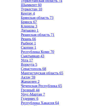
Туркестанская область
74
Шымкент
60
Туркестан
10
Кентау
4
Брянская область
73
Брянск
67
Клинцы
3
Дятьково
1
Рязанская область
71
Рязань
66
Рыбное
1
Скопин
1
Республика Коми
70
Сыктывкар
43
Ухта
17
Воркута
5
Севастополь
68
Мангистауская область
65
Актау
59
Жанаозен
2
Чеченская Республика
65
Грозный
44
Урус-Мартан
7
Гудермес
6
Республика Хакасия
64