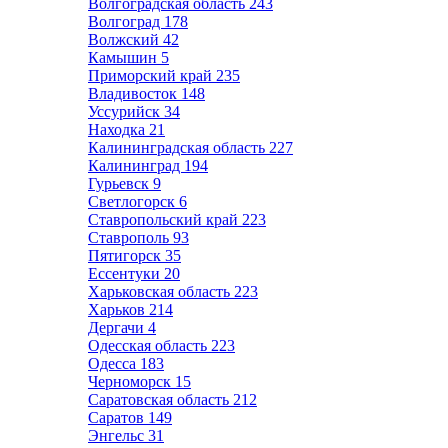
Волгоградская область
243
Волгоград
178
Волжский
42
Камышин
5
Приморский край
235
Владивосток
148
Уссурийск
34
Находка
21
Калининградская область
227
Калининград
194
Гурьевск
9
Светлогорск
6
Ставропольский край
223
Ставрополь
93
Пятигорск
35
Ессентуки
20
Харьковская область
223
Харьков
214
Дергачи
4
Одесская область
223
Одесса
183
Черноморск
15
Саратовская область
212
Саратов
149
Энгельс
31