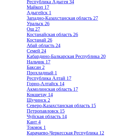
Республика Адыгея
34
Майкоп
17
Адыгейск
1
Западно-Казахстанская область
27
Уральск
26
Ош
27
Костанайская область
26
Костанай
26
Абай область
24
Семей
24
Кабардино-Балкарская Республика
20
Нальчик
17
Баксан
2
Прохладный
1
Республика Алтай
17
Горно-Алтайск
14
Акмолинская область
17
Кокшетау
14
Щучинск
2
Северо-Казахстанская область
15
Петропавловск
15
Чуйская область
14
Кант
4
Токмок
1
Карачаево-Черкесская Республика
12