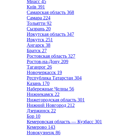
Миасс
45
Київ
391
Самарская область
368
Самара
224
Тольятти
92
Сызрань
20
Иркутская область
347
Иркутск
251
Ангарск
38
Братск
27
Ростовская область
327
Ростов-на-Дону
209
Таганрог
26
Новочеркасск
19
Республика Татарстан
304
Казань
170
Набережные Челны
56
Нижнекамск
22
Нижегородская область
301
Нижний Новгород
212
Дзержинск
22
Бор
10
Кемеровская область — Кузбасс
301
Кемерово
143
Новокузнецк
86