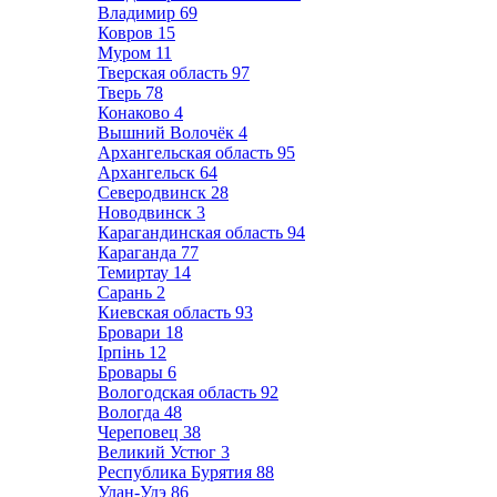
Владимир
69
Ковров
15
Муром
11
Тверская область
97
Тверь
78
Конаково
4
Вышний Волочёк
4
Архангельская область
95
Архангельск
64
Северодвинск
28
Новодвинск
3
Карагандинская область
94
Караганда
77
Темиртау
14
Сарань
2
Киевская область
93
Бровари
18
Ірпінь
12
Бровары
6
Вологодская область
92
Вологда
48
Череповец
38
Великий Устюг
3
Республика Бурятия
88
Улан-Удэ
86