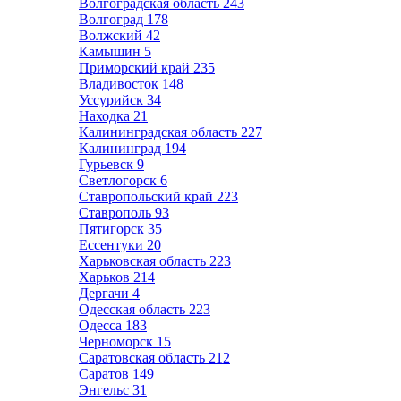
Волгоградская область
243
Волгоград
178
Волжский
42
Камышин
5
Приморский край
235
Владивосток
148
Уссурийск
34
Находка
21
Калининградская область
227
Калининград
194
Гурьевск
9
Светлогорск
6
Ставропольский край
223
Ставрополь
93
Пятигорск
35
Ессентуки
20
Харьковская область
223
Харьков
214
Дергачи
4
Одесская область
223
Одесса
183
Черноморск
15
Саратовская область
212
Саратов
149
Энгельс
31