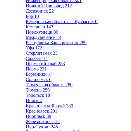
Нижегородская область
301
Нижний Новгород
212
Дзержинск
22
Бор
10
Кемеровская область — Кузбасс
301
Кемерово
143
Новокузнецк
86
Междуреченск
14
Республика Башкортостан
289
Уфа
172
Стерлитамак
33
Салават
14
Пермский край
283
Пермь
231
Березники
14
Соликамск
6
Тюменская область
280
Тюмень
250
Тобольск
18
Ишим
4
Красноярский край
280
Красноярск
201
Норильск
38
Железногорск
12
Нур-Султан
245