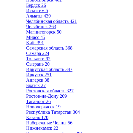
Бердск
26
Искитим
5
Алматы
439
Челябинская область
421
Челябинск
263
Магнитогорск
50
Миасс
45
Київ
391
Самарская область
368
Самара
224
Тольятти
92
Сызрань
20
Иркутская область
347
Иркутск
251
Ангарск
38
Братск
27
Ростовская область
327
Ростов-на-Дону
209
Таганрог
26
Новочеркасск
19
Республика Татарстан
304
Казань
170
Набережные Челны
56
Нижнекамск
22