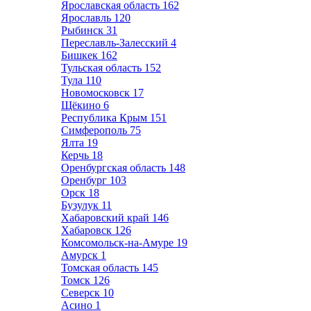
Ярославская область
162
Ярославль
120
Рыбинск
31
Переславль-Залесский
4
Бишкек
162
Тульская область
152
Тула
110
Новомосковск
17
Щёкино
6
Республика Крым
151
Симферополь
75
Ялта
19
Керчь
18
Оренбургская область
148
Оренбург
103
Орск
18
Бузулук
11
Хабаровский край
146
Хабаровск
126
Комсомольск-на-Амуре
19
Амурск
1
Томская область
145
Томск
126
Северск
10
Асино
1