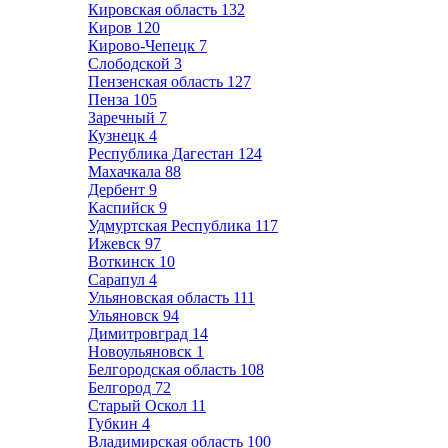
Кировская область
132
Киров
120
Кирово-Чепецк
7
Слободской
3
Пензенская область
127
Пенза
105
Заречный
7
Кузнецк
4
Республика Дагестан
124
Махачкала
88
Дербент
9
Каспийск
9
Удмуртская Республика
117
Ижевск
97
Воткинск
10
Сарапул
4
Ульяновская область
111
Ульяновск
94
Димитровград
14
Новоульяновск
1
Белгородская область
108
Белгород
72
Старый Оскол
11
Губкин
4
Владимирская область
100