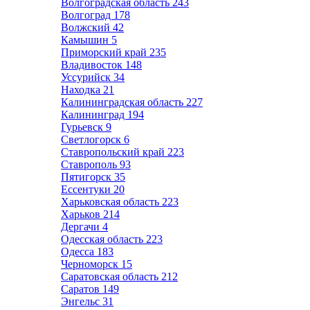
Волгоградская область
243
Волгоград
178
Волжский
42
Камышин
5
Приморский край
235
Владивосток
148
Уссурийск
34
Находка
21
Калининградская область
227
Калининград
194
Гурьевск
9
Светлогорск
6
Ставропольский край
223
Ставрополь
93
Пятигорск
35
Ессентуки
20
Харьковская область
223
Харьков
214
Дергачи
4
Одесская область
223
Одесса
183
Черноморск
15
Саратовская область
212
Саратов
149
Энгельс
31