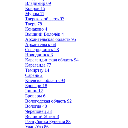
Владимир
69
Ковров
15
Муром
11
Тверская область
97
Тверь
78
Конаково
4
Вышний Волочёк
4
Архангельская область
95
Архангельск
64
Северодвинск
28
Новодвинск
3
Карагандинская область
94
Караганда
77
Темиртау
14
Сарань
2
Киевская область
93
Бровари
18
Ірпінь
12
Бровары
6
Вологодская область
92
Вологда
48
Череповец
38
Великий Устюг
3
Республика Бурятия
88
Улан-Удэ
86