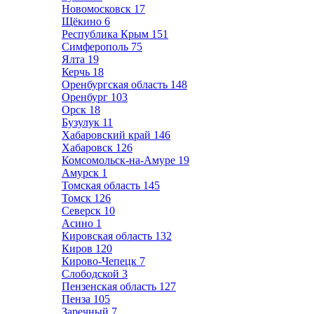
Новомосковск
17
Щёкино
6
Республика Крым
151
Симферополь
75
Ялта
19
Керчь
18
Оренбургская область
148
Оренбург
103
Орск
18
Бузулук
11
Хабаровский край
146
Хабаровск
126
Комсомольск-на-Амуре
19
Амурск
1
Томская область
145
Томск
126
Северск
10
Асино
1
Кировская область
132
Киров
120
Кирово-Чепецк
7
Слободской
3
Пензенская область
127
Пенза
105
Заречный
7