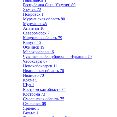
Нариманов
1
Республика Саха (Якутия)
80
Якутск
72
Покровск
1
Мурманская область
80
Мурманск
45
Апатиты
10
Североморск
7
Калужская область
79
Калуга
46
Обнинск
19
Малоярославец
6
Чувашская Республика — Чувашия
79
Чебоксары
67
Новочебоксарск
11
Ивановская область
76
Иваново
70
Кохма
5
Шуя
1
Костромская область
75
Кострома
73
Смоленская область
75
Смоленск
68
Ярцево
3
Вязьма
1