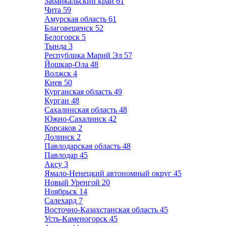
Забайкальский край
61
Чита
59
Амурская область
61
Благовещенск
52
Белогорск
5
Тында
3
Республика Марий Эл
57
Йошкар-Ола
48
Волжск
4
Киев
50
Курганская область
49
Курган
48
Сахалинская область
48
Южно-Сахалинск
42
Корсаков
2
Долинск
2
Павлодарская область
48
Павлодар
45
Аксу
3
Ямало-Ненецкий автономный округ
45
Новый Уренгой
20
Ноябрьск
14
Салехард
7
Восточно-Казахстанская область
45
Усть-Каменогорск
45