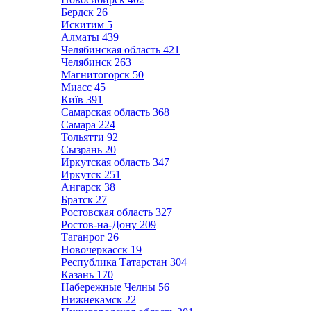
Бердск
26
Искитим
5
Алматы
439
Челябинская область
421
Челябинск
263
Магнитогорск
50
Миасс
45
Київ
391
Самарская область
368
Самара
224
Тольятти
92
Сызрань
20
Иркутская область
347
Иркутск
251
Ангарск
38
Братск
27
Ростовская область
327
Ростов-на-Дону
209
Таганрог
26
Новочеркасск
19
Республика Татарстан
304
Казань
170
Набережные Челны
56
Нижнекамск
22