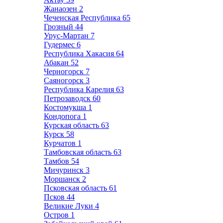
Жанаозен
2
Чеченская Республика
65
Грозный
44
Урус-Мартан
7
Гудермес
6
Республика Хакасия
64
Абакан
52
Черногорск
7
Саяногорск
3
Республика Карелия
63
Петрозаводск
60
Костомукша
1
Кондопога
1
Курская область
63
Курск
58
Курчатов
1
Тамбовская область
63
Тамбов
54
Мичуринск
3
Моршанск
2
Псковская область
61
Псков
44
Великие Луки
4
Остров
1