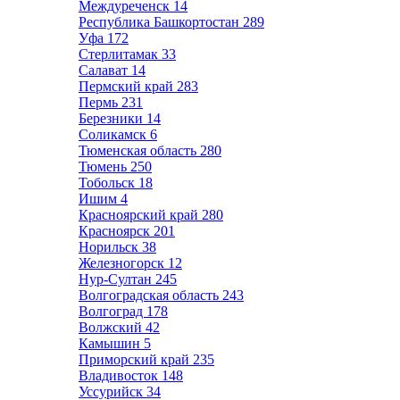
Междуреченск
14
Республика Башкортостан
289
Уфа
172
Стерлитамак
33
Салават
14
Пермский край
283
Пермь
231
Березники
14
Соликамск
6
Тюменская область
280
Тюмень
250
Тобольск
18
Ишим
4
Красноярский край
280
Красноярск
201
Норильск
38
Железногорск
12
Нур-Султан
245
Волгоградская область
243
Волгоград
178
Волжский
42
Камышин
5
Приморский край
235
Владивосток
148
Уссурийск
34