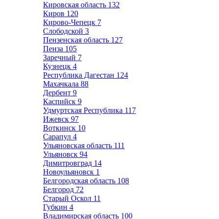
Кировская область
132
Киров
120
Кирово-Чепецк
7
Слободской
3
Пензенская область
127
Пенза
105
Заречный
7
Кузнецк
4
Республика Дагестан
124
Махачкала
88
Дербент
9
Каспийск
9
Удмуртская Республика
117
Ижевск
97
Воткинск
10
Сарапул
4
Ульяновская область
111
Ульяновск
94
Димитровград
14
Новоульяновск
1
Белгородская область
108
Белгород
72
Старый Оскол
11
Губкин
4
Владимирская область
100