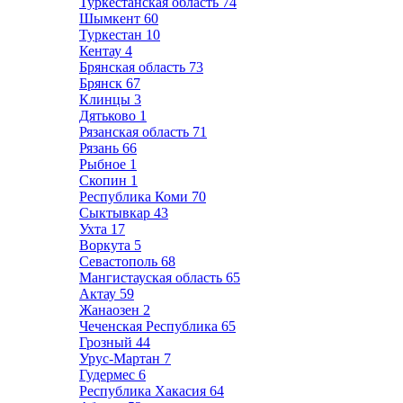
Туркестанская область
74
Шымкент
60
Туркестан
10
Кентау
4
Брянская область
73
Брянск
67
Клинцы
3
Дятьково
1
Рязанская область
71
Рязань
66
Рыбное
1
Скопин
1
Республика Коми
70
Сыктывкар
43
Ухта
17
Воркута
5
Севастополь
68
Мангистауская область
65
Актау
59
Жанаозен
2
Чеченская Республика
65
Грозный
44
Урус-Мартан
7
Гудермес
6
Республика Хакасия
64