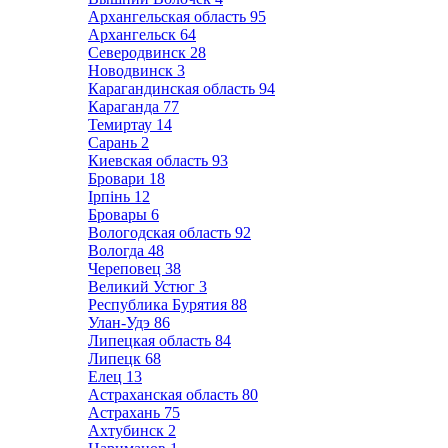
Архангельская область
95
Архангельск
64
Северодвинск
28
Новодвинск
3
Карагандинская область
94
Караганда
77
Темиртау
14
Сарань
2
Киевская область
93
Бровари
18
Ірпінь
12
Бровары
6
Вологодская область
92
Вологда
48
Череповец
38
Великий Устюг
3
Республика Бурятия
88
Улан-Удэ
86
Липецкая область
84
Липецк
68
Елец
13
Астраханская область
80
Астрахань
75
Ахтубинск
2