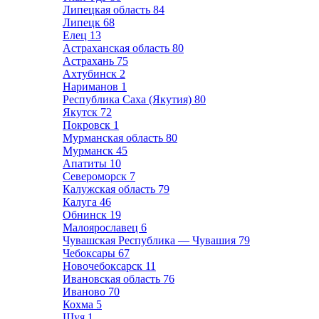
Липецкая область
84
Липецк
68
Елец
13
Астраханская область
80
Астрахань
75
Ахтубинск
2
Нариманов
1
Республика Саха (Якутия)
80
Якутск
72
Покровск
1
Мурманская область
80
Мурманск
45
Апатиты
10
Североморск
7
Калужская область
79
Калуга
46
Обнинск
19
Малоярославец
6
Чувашская Республика — Чувашия
79
Чебоксары
67
Новочебоксарск
11
Ивановская область
76
Иваново
70
Кохма
5
Шуя
1