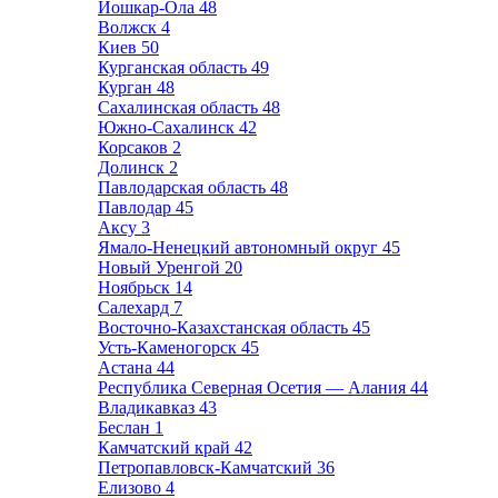
Йошкар-Ола
48
Волжск
4
Киев
50
Курганская область
49
Курган
48
Сахалинская область
48
Южно-Сахалинск
42
Корсаков
2
Долинск
2
Павлодарская область
48
Павлодар
45
Аксу
3
Ямало-Ненецкий автономный округ
45
Новый Уренгой
20
Ноябрьск
14
Салехард
7
Восточно-Казахстанская область
45
Усть-Каменогорск
45
Астана
44
Республика Северная Осетия — Алания
44
Владикавказ
43
Беслан
1
Камчатский край
42
Петропавловск-Камчатский
36
Елизово
4