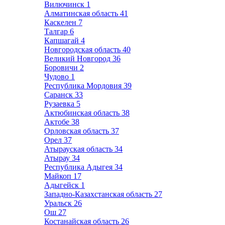
Вилючинск
1
Алматинская область
41
Каскелен
7
Талгар
6
Капшагай
4
Новгородская область
40
Великий Новгород
36
Боровичи
2
Чудово
1
Республика Мордовия
39
Саранск
33
Рузаевка
5
Актюбинская область
38
Актобе
38
Орловская область
37
Орел
37
Атырауская область
34
Атырау
34
Республика Адыгея
34
Майкоп
17
Адыгейск
1
Западно-Казахстанская область
27
Уральск
26
Ош
27
Костанайская область
26