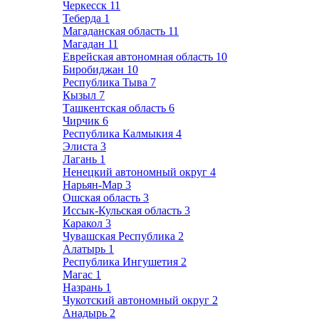
Черкесск
11
Теберда
1
Магаданская область
11
Магадан
11
Еврейская автономная область
10
Биробиджан
10
Республика Тыва
7
Кызыл
7
Ташкентская область
6
Чирчик
6
Республика Калмыкия
4
Элиста
3
Лагань
1
Ненецкий автономный округ
4
Нарьян-Мар
3
Ошская область
3
Иссык-Кульская область
3
Каракол
3
Чувашская Республика
2
Алатырь
1
Республика Ингушетия
2
Магас
1
Назрань
1
Чукотский автономный округ
2
Анадырь
2