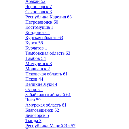
Абакан
52
Черногорск
7
Саяногорск
3
Республика Карелия
63
Петрозаводск
60
Костомукша
1
Кондопога
1
Курская область
63
Курск
58
Курчатов
1
Тамбовская область
63
Тамбов
54
Мичуринск
3
Моршанск
2
Псковская область
61
Псков
44
Великие Луки
4
Остров
1
Забайкальский край
61
Чита
59
Амурская область
61
Благовещенск
52
Белогорск
5
Тында
3
Республика Марий Эл
57