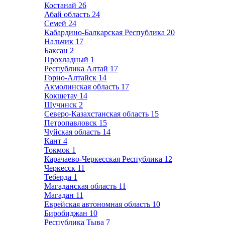
Костанай
26
Абай область
24
Семей
24
Кабардино-Балкарская Республика
20
Нальчик
17
Баксан
2
Прохладный
1
Республика Алтай
17
Горно-Алтайск
14
Акмолинская область
17
Кокшетау
14
Щучинск
2
Северо-Казахстанская область
15
Петропавловск
15
Чуйская область
14
Кант
4
Токмок
1
Карачаево-Черкесская Республика
12
Черкесск
11
Теберда
1
Магаданская область
11
Магадан
11
Еврейская автономная область
10
Биробиджан
10
Республика Тыва
7