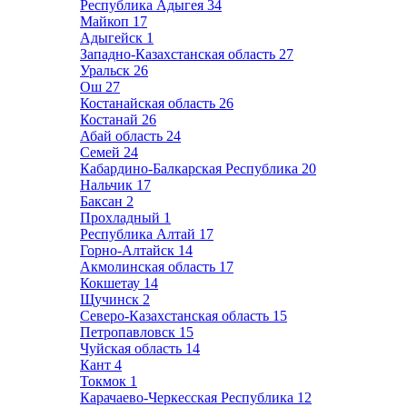
Республика Адыгея
34
Майкоп
17
Адыгейск
1
Западно-Казахстанская область
27
Уральск
26
Ош
27
Костанайская область
26
Костанай
26
Абай область
24
Семей
24
Кабардино-Балкарская Республика
20
Нальчик
17
Баксан
2
Прохладный
1
Республика Алтай
17
Горно-Алтайск
14
Акмолинская область
17
Кокшетау
14
Щучинск
2
Северо-Казахстанская область
15
Петропавловск
15
Чуйская область
14
Кант
4
Токмок
1
Карачаево-Черкесская Республика
12