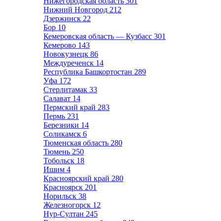
Нижегородская область
301
Нижний Новгород
212
Дзержинск
22
Бор
10
Кемеровская область — Кузбасс
301
Кемерово
143
Новокузнецк
86
Междуреченск
14
Республика Башкортостан
289
Уфа
172
Стерлитамак
33
Салават
14
Пермский край
283
Пермь
231
Березники
14
Соликамск
6
Тюменская область
280
Тюмень
250
Тобольск
18
Ишим
4
Красноярский край
280
Красноярск
201
Норильск
38
Железногорск
12
Нур-Султан
245