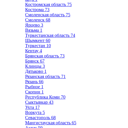
Костромская область
75
Кострома
73
Смоленская область
75
Смоленск
68
Ярцево
3
Вязьма
1
Туркестанская область
74
Шымкент
60
Туркестан
10
Кентау
4
Брянская область
73
Брянск
67
Клинцы
3
Дятьково
1
Рязанская область
71
Рязань
66
Рыбное
1
Скопин
1
Республика Коми
70
Сыктывкар
43
Ухта
17
Воркута
5
Севастополь
68
Мангистауская область
65
Актау
59