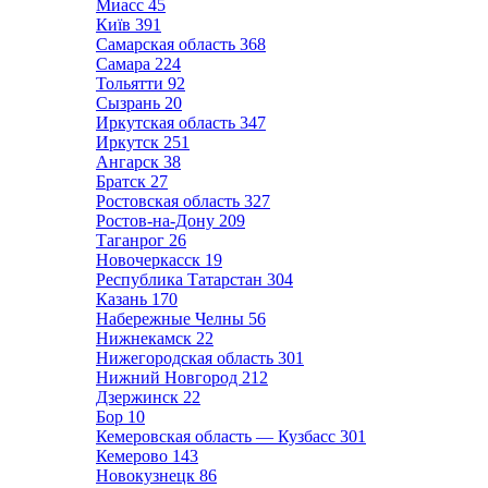
Миасс
45
Київ
391
Самарская область
368
Самара
224
Тольятти
92
Сызрань
20
Иркутская область
347
Иркутск
251
Ангарск
38
Братск
27
Ростовская область
327
Ростов-на-Дону
209
Таганрог
26
Новочеркасск
19
Республика Татарстан
304
Казань
170
Набережные Челны
56
Нижнекамск
22
Нижегородская область
301
Нижний Новгород
212
Дзержинск
22
Бор
10
Кемеровская область — Кузбасс
301
Кемерово
143
Новокузнецк
86