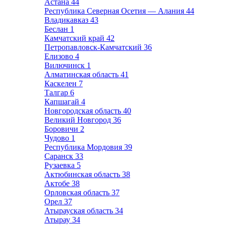
Астана
44
Республика Северная Осетия — Алания
44
Владикавказ
43
Беслан
1
Камчатский край
42
Петропавловск-Камчатский
36
Елизово
4
Вилючинск
1
Алматинская область
41
Каскелен
7
Талгар
6
Капшагай
4
Новгородская область
40
Великий Новгород
36
Боровичи
2
Чудово
1
Республика Мордовия
39
Саранск
33
Рузаевка
5
Актюбинская область
38
Актобе
38
Орловская область
37
Орел
37
Атырауская область
34
Атырау
34