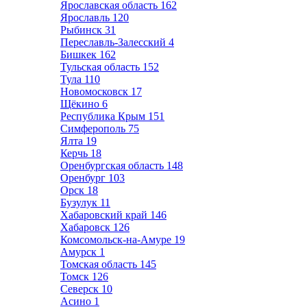
Ярославская область
162
Ярославль
120
Рыбинск
31
Переславль-Залесский
4
Бишкек
162
Тульская область
152
Тула
110
Новомосковск
17
Щёкино
6
Республика Крым
151
Симферополь
75
Ялта
19
Керчь
18
Оренбургская область
148
Оренбург
103
Орск
18
Бузулук
11
Хабаровский край
146
Хабаровск
126
Комсомольск-на-Амуре
19
Амурск
1
Томская область
145
Томск
126
Северск
10
Асино
1