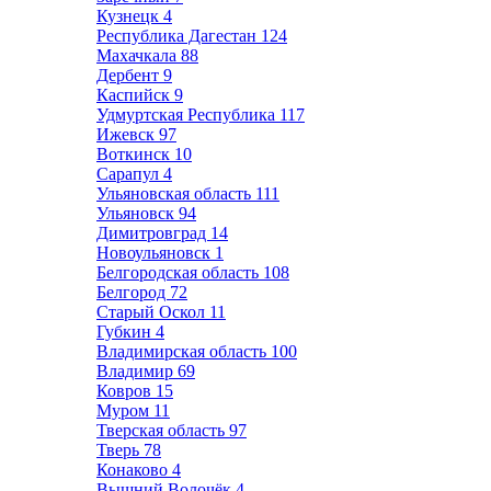
Кузнецк
4
Республика Дагестан
124
Махачкала
88
Дербент
9
Каспийск
9
Удмуртская Республика
117
Ижевск
97
Воткинск
10
Сарапул
4
Ульяновская область
111
Ульяновск
94
Димитровград
14
Новоульяновск
1
Белгородская область
108
Белгород
72
Старый Оскол
11
Губкин
4
Владимирская область
100
Владимир
69
Ковров
15
Муром
11
Тверская область
97
Тверь
78
Конаково
4
Вышний Волочёк
4