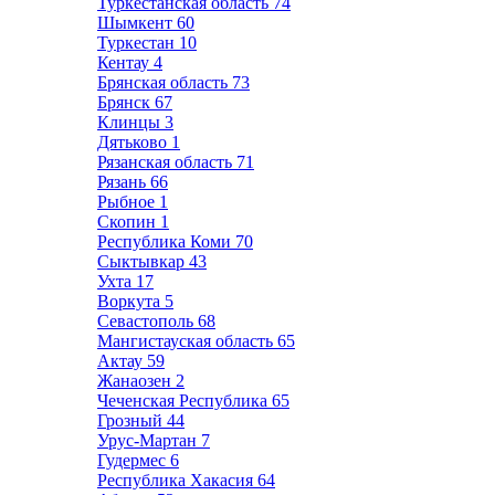
Туркестанская область
74
Шымкент
60
Туркестан
10
Кентау
4
Брянская область
73
Брянск
67
Клинцы
3
Дятьково
1
Рязанская область
71
Рязань
66
Рыбное
1
Скопин
1
Республика Коми
70
Сыктывкар
43
Ухта
17
Воркута
5
Севастополь
68
Мангистауская область
65
Актау
59
Жанаозен
2
Чеченская Республика
65
Грозный
44
Урус-Мартан
7
Гудермес
6
Республика Хакасия
64