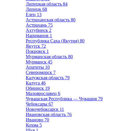
Липецкая область
84
Липецк
68
Елец
13
Астраханская область
80
Астрахань
75
Ахтубинск
2
Нариманов
1
Республика Саха (Якутия)
80
Якутск
72
Покровск
1
Мурманская область
80
Мурманск
45
Апатиты
10
Североморск
7
Калужская область
79
Калуга
46
Обнинск
19
Малоярославец
6
Чувашская Республика — Чувашия
79
Чебоксары
67
Новочебоксарск
11
Ивановская область
76
Иваново
70
Кохма
5
Шуя
1