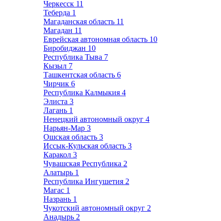
Черкесск
11
Теберда
1
Магаданская область
11
Магадан
11
Еврейская автономная область
10
Биробиджан
10
Республика Тыва
7
Кызыл
7
Ташкентская область
6
Чирчик
6
Республика Калмыкия
4
Элиста
3
Лагань
1
Ненецкий автономный округ
4
Нарьян-Мар
3
Ошская область
3
Иссык-Кульская область
3
Каракол
3
Чувашская Республика
2
Алатырь
1
Республика Ингушетия
2
Магас
1
Назрань
1
Чукотский автономный округ
2
Анадырь
2