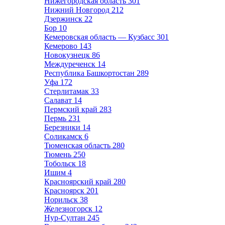
Нижегородская область
301
Нижний Новгород
212
Дзержинск
22
Бор
10
Кемеровская область — Кузбасс
301
Кемерово
143
Новокузнецк
86
Междуреченск
14
Республика Башкортостан
289
Уфа
172
Стерлитамак
33
Салават
14
Пермский край
283
Пермь
231
Березники
14
Соликамск
6
Тюменская область
280
Тюмень
250
Тобольск
18
Ишим
4
Красноярский край
280
Красноярск
201
Норильск
38
Железногорск
12
Нур-Султан
245