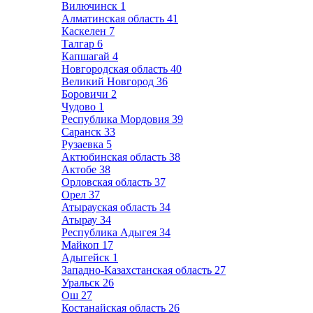
Вилючинск
1
Алматинская область
41
Каскелен
7
Талгар
6
Капшагай
4
Новгородская область
40
Великий Новгород
36
Боровичи
2
Чудово
1
Республика Мордовия
39
Саранск
33
Рузаевка
5
Актюбинская область
38
Актобе
38
Орловская область
37
Орел
37
Атырауская область
34
Атырау
34
Республика Адыгея
34
Майкоп
17
Адыгейск
1
Западно-Казахстанская область
27
Уральск
26
Ош
27
Костанайская область
26