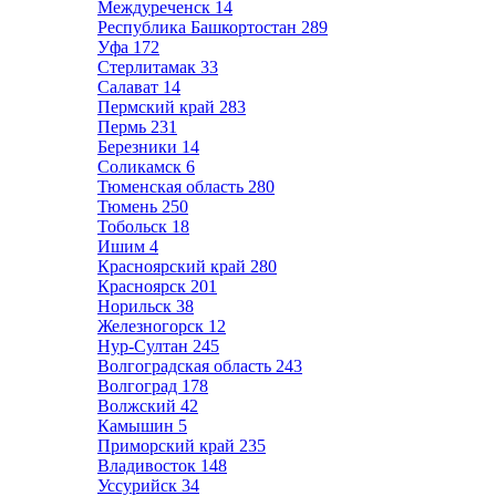
Междуреченск
14
Республика Башкортостан
289
Уфа
172
Стерлитамак
33
Салават
14
Пермский край
283
Пермь
231
Березники
14
Соликамск
6
Тюменская область
280
Тюмень
250
Тобольск
18
Ишим
4
Красноярский край
280
Красноярск
201
Норильск
38
Железногорск
12
Нур-Султан
245
Волгоградская область
243
Волгоград
178
Волжский
42
Камышин
5
Приморский край
235
Владивосток
148
Уссурийск
34