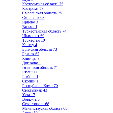
Костромская область
75
Кострома
73
Смоленская область
75
Смоленск
68
Ярцево
3
Вязьма
1
Туркестанская область
74
Шымкент
60
Туркестан
10
Кентау
4
Брянская область
73
Брянск
67
Клинцы
3
Дятьково
1
Рязанская область
71
Рязань
66
Рыбное
1
Скопин
1
Республика Коми
70
Сыктывкар
43
Ухта
17
Воркута
5
Севастополь
68
Мангистауская область
65
Актау
59