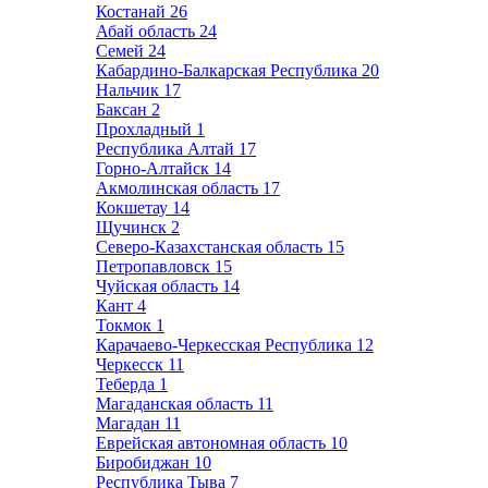
Костанай
26
Абай область
24
Семей
24
Кабардино-Балкарская Республика
20
Нальчик
17
Баксан
2
Прохладный
1
Республика Алтай
17
Горно-Алтайск
14
Акмолинская область
17
Кокшетау
14
Щучинск
2
Северо-Казахстанская область
15
Петропавловск
15
Чуйская область
14
Кант
4
Токмок
1
Карачаево-Черкесская Республика
12
Черкесск
11
Теберда
1
Магаданская область
11
Магадан
11
Еврейская автономная область
10
Биробиджан
10
Республика Тыва
7