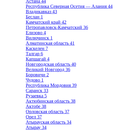
Астана
44
Республика Северная Осетия — Алания
44
Владикавказ
43
Беслан
1
Камчатский край
42
Петропавловск-Камчатский
36
Елизово
4
Вилючинск
1
Алматинская область
41
Каскелен
7
Талгар
6
Капшагай
4
Новгородская область
40
Великий Новгород
36
Боровичи
2
Чудово
1
Республика Мордовия
39
Саранск
33
Рузаевка
5
Актюбинская область
38
Актобе
38
Орловская область
37
Орел
37
Атырауская область
34
Атырау
34