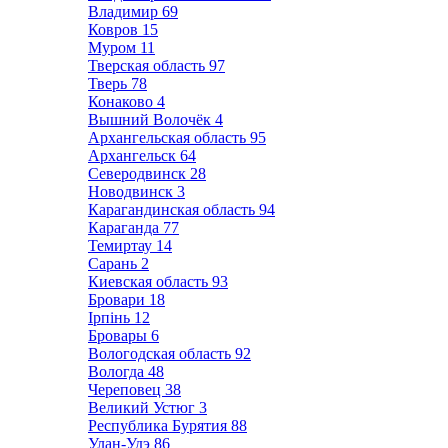
Владимир
69
Ковров
15
Муром
11
Тверская область
97
Тверь
78
Конаково
4
Вышний Волочёк
4
Архангельская область
95
Архангельск
64
Северодвинск
28
Новодвинск
3
Карагандинская область
94
Караганда
77
Темиртау
14
Сарань
2
Киевская область
93
Бровари
18
Ірпінь
12
Бровары
6
Вологодская область
92
Вологда
48
Череповец
38
Великий Устюг
3
Республика Бурятия
88
Улан-Удэ
86