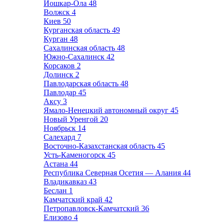
Йошкар-Ола
48
Волжск
4
Киев
50
Курганская область
49
Курган
48
Сахалинская область
48
Южно-Сахалинск
42
Корсаков
2
Долинск
2
Павлодарская область
48
Павлодар
45
Аксу
3
Ямало-Ненецкий автономный округ
45
Новый Уренгой
20
Ноябрьск
14
Салехард
7
Восточно-Казахстанская область
45
Усть-Каменогорск
45
Астана
44
Республика Северная Осетия — Алания
44
Владикавказ
43
Беслан
1
Камчатский край
42
Петропавловск-Камчатский
36
Елизово
4