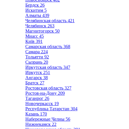
Бердск
26
Искитим
5
Алматы
439
Челябинская область
421
Челябинск
263
Магнитогорск
50
Миасс
45
Київ
391
Самарская область
368
Самара
224
Тольятти
92
Сызрань
20
Иркутская область
347
Иркутск
251
Ангарск
38
Братск
27
Ростовская область
327
Ростов-на-Дону
209
Таганрог
26
Новочеркасск
19
Республика Татарстан
304
Казань
170
Набережные Челны
56
Нижнекамск
22