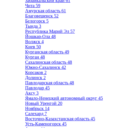
Забайкальский край
61
Чита
59
Амурская область
61
Благовещенск
52
Белогорск
5
Тында
3
Республика Марий Эл
57
Йошкар-Ола
48
Волжск
4
Киев
50
Курганская область
49
Курган
48
Сахалинская область
48
Южно-Сахалинск
42
Корсаков
2
Долинск
2
Павлодарская область
48
Павлодар
45
Аксу
3
Ямало-Ненецкий автономный округ
45
Новый Уренгой
20
Ноябрьск
14
Салехард
7
Восточно-Казахстанская область
45
Усть-Каменогорск
45