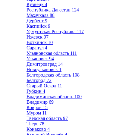
Кузнецк
4
Республика Дагестан
124
Махачкала
88
Дербент
9
Каспийск
9
Удмуртская Республика
117
Ижевск
97
Воткинск
10
Сарапул
4
Ульяновская область
111
Ульяновск
94
Димитровград
14
Новоульяновск
1
Белгородская область
108
Белгород
72
Старый Оскол
11
Губкин
4
Владимирская область
100
Владимир
69
Ковров
15
Муром
11
Тверская область
97
Тверь
78
Конаково
4
Вышний Волочёк
4