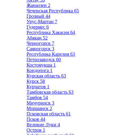
Жанаозен
2
Чеченская Республика
65
Грозный
44
Урус-Мартан
7
Гудермес
6
Республика Хакасия
64
Абакан
52
Черногорск
7
Саяногорск
3
Республика Карелия
63
Петрозаводск
60
Костомукша
1
Кондопога
1
Курская область
63
Курск
58
Курчатов
1
Тамбовская область
63
Тамбов
54
Мичуринск
3
Моршанск
2
Псковская область
61
Псков
44
Великие Луки
4
Остров
1