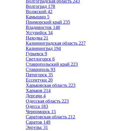
Волгоградская область
243
Волгоград
178
Волжский
42
Камышин
5
Приморский край
235
Владивосток
148
Уссурийск
34
Находка
21
Калининградская область
227
Калининград
194
Гурьевск
9
Светлогорск
6
Ставропольский край
223
Ставрополь
93
Пятигорск
35
Ессентуки
20
Харьковская область
223
Харьков
214
Дергачи
4
Одесская область
223
Одесса
183
Черноморск
15
Саратовская область
212
Саратов
149
Энгельс
31