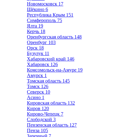
Новомосковск
17
Щёкино
6
Республика Крым
151
Симферополь
75
Ялта
19
Керчь
18
Оренбургская область
148
Оренбург
103
Орск
18
Бузулук
11
Хабаровский край
146
Хабаровск
126
Комсомольск-на-Амуре
19
Амурск
1
Томская область
145
Томск
126
Северск
10
Асино
1
Кировская область
132
Киров
120
Кирово-Чепецк
7
Слободской
3
Пензенская область
127
Пенза
105
Заречный
7