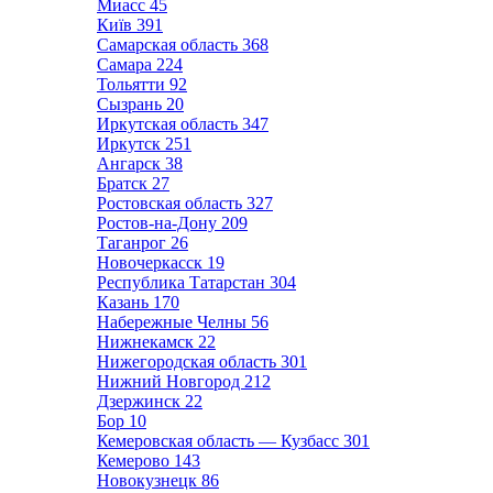
Миасс
45
Київ
391
Самарская область
368
Самара
224
Тольятти
92
Сызрань
20
Иркутская область
347
Иркутск
251
Ангарск
38
Братск
27
Ростовская область
327
Ростов-на-Дону
209
Таганрог
26
Новочеркасск
19
Республика Татарстан
304
Казань
170
Набережные Челны
56
Нижнекамск
22
Нижегородская область
301
Нижний Новгород
212
Дзержинск
22
Бор
10
Кемеровская область — Кузбасс
301
Кемерово
143
Новокузнецк
86