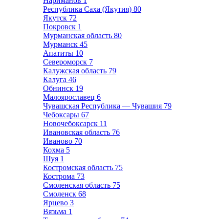
Нариманов
1
Республика Саха (Якутия)
80
Якутск
72
Покровск
1
Мурманская область
80
Мурманск
45
Апатиты
10
Североморск
7
Калужская область
79
Калуга
46
Обнинск
19
Малоярославец
6
Чувашская Республика — Чувашия
79
Чебоксары
67
Новочебоксарск
11
Ивановская область
76
Иваново
70
Кохма
5
Шуя
1
Костромская область
75
Кострома
73
Смоленская область
75
Смоленск
68
Ярцево
3
Вязьма
1