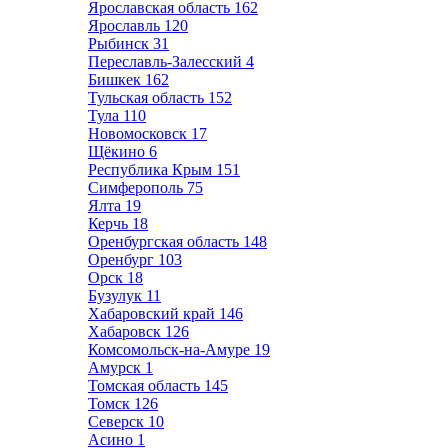
Ярославская область
162
Ярославль
120
Рыбинск
31
Переславль-Залесский
4
Бишкек
162
Тульская область
152
Тула
110
Новомосковск
17
Щёкино
6
Республика Крым
151
Симферополь
75
Ялта
19
Керчь
18
Оренбургская область
148
Оренбург
103
Орск
18
Бузулук
11
Хабаровский край
146
Хабаровск
126
Комсомольск-на-Амуре
19
Амурск
1
Томская область
145
Томск
126
Северск
10
Асино
1