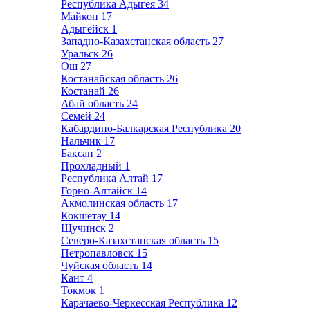
Республика Адыгея
34
Майкоп
17
Адыгейск
1
Западно-Казахстанская область
27
Уральск
26
Ош
27
Костанайская область
26
Костанай
26
Абай область
24
Семей
24
Кабардино-Балкарская Республика
20
Нальчик
17
Баксан
2
Прохладный
1
Республика Алтай
17
Горно-Алтайск
14
Акмолинская область
17
Кокшетау
14
Щучинск
2
Северо-Казахстанская область
15
Петропавловск
15
Чуйская область
14
Кант
4
Токмок
1
Карачаево-Черкесская Республика
12