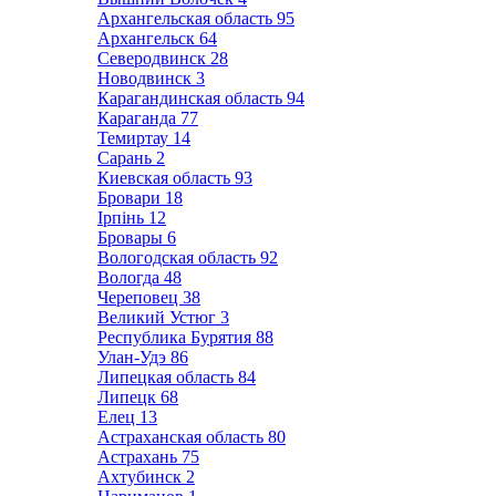
Архангельская область
95
Архангельск
64
Северодвинск
28
Новодвинск
3
Карагандинская область
94
Караганда
77
Темиртау
14
Сарань
2
Киевская область
93
Бровари
18
Ірпінь
12
Бровары
6
Вологодская область
92
Вологда
48
Череповец
38
Великий Устюг
3
Республика Бурятия
88
Улан-Удэ
86
Липецкая область
84
Липецк
68
Елец
13
Астраханская область
80
Астрахань
75
Ахтубинск
2