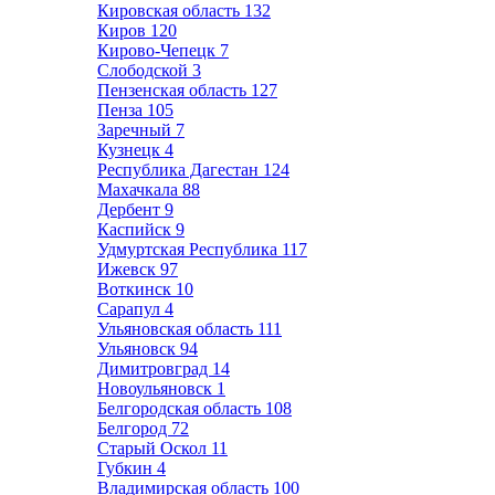
Кировская область
132
Киров
120
Кирово-Чепецк
7
Слободской
3
Пензенская область
127
Пенза
105
Заречный
7
Кузнецк
4
Республика Дагестан
124
Махачкала
88
Дербент
9
Каспийск
9
Удмуртская Республика
117
Ижевск
97
Воткинск
10
Сарапул
4
Ульяновская область
111
Ульяновск
94
Димитровград
14
Новоульяновск
1
Белгородская область
108
Белгород
72
Старый Оскол
11
Губкин
4
Владимирская область
100