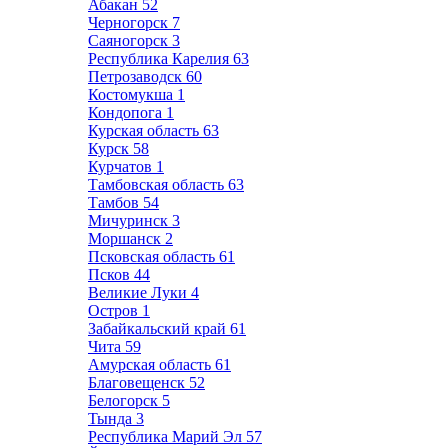
Абакан
52
Черногорск
7
Саяногорск
3
Республика Карелия
63
Петрозаводск
60
Костомукша
1
Кондопога
1
Курская область
63
Курск
58
Курчатов
1
Тамбовская область
63
Тамбов
54
Мичуринск
3
Моршанск
2
Псковская область
61
Псков
44
Великие Луки
4
Остров
1
Забайкальский край
61
Чита
59
Амурская область
61
Благовещенск
52
Белогорск
5
Тында
3
Республика Марий Эл
57