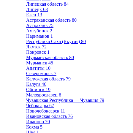
Липецкая область
84
Липецк
68
Елец
13
Астраханская область
80
Астрахань
75
Ахтубинск
2
Нариманов
1
Республика Саха (Якутия)
80
Якутск
72
Покровск
1
Мурманская область
80
Мурманск
45
Апатиты
10
Североморск
7
Калужская область
79
Калуга
46
Обнинск
19
Малоярославец
6
Чувашская Республика — Чувашия
79
Чебоксары
67
Новочебоксарск
11
Ивановская область
76
Иваново
70
Кохма
5
Шуя
1