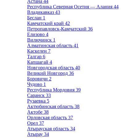
Астана
44
Республика Северная Осетия — Алания
44
Владикавказ
43
Беслан
1
Камчатский край
42
Петропавловск-Камчатский
36
Елизово
4
Вилючинск
1
Алматинская область
41
Каскелен
7
Талгар
6
Капшагай
4
Новгородская область
40
Великий Новгород
36
Боровичи
2
Чудово
1
Республика Мордовия
39
Саранск
33
Рузаевка
5
Актюбинская область
38
Актобе
38
Орловская область
37
Орел
37
Атырауская область
34
Атырау
34