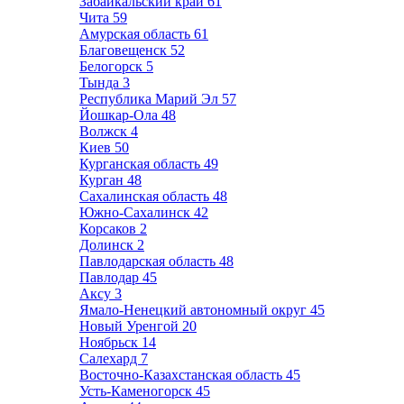
Забайкальский край
61
Чита
59
Амурская область
61
Благовещенск
52
Белогорск
5
Тында
3
Республика Марий Эл
57
Йошкар-Ола
48
Волжск
4
Киев
50
Курганская область
49
Курган
48
Сахалинская область
48
Южно-Сахалинск
42
Корсаков
2
Долинск
2
Павлодарская область
48
Павлодар
45
Аксу
3
Ямало-Ненецкий автономный округ
45
Новый Уренгой
20
Ноябрьск
14
Салехард
7
Восточно-Казахстанская область
45
Усть-Каменогорск
45