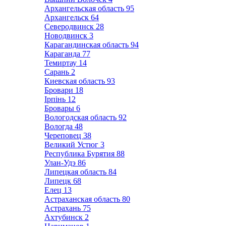
Архангельская область
95
Архангельск
64
Северодвинск
28
Новодвинск
3
Карагандинская область
94
Караганда
77
Темиртау
14
Сарань
2
Киевская область
93
Бровари
18
Ірпінь
12
Бровары
6
Вологодская область
92
Вологда
48
Череповец
38
Великий Устюг
3
Республика Бурятия
88
Улан-Удэ
86
Липецкая область
84
Липецк
68
Елец
13
Астраханская область
80
Астрахань
75
Ахтубинск
2