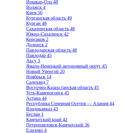
Йошкар-Ола
48
Волжск
4
Киев
50
Курганская область
49
Курган
48
Сахалинская область
48
Южно-Сахалинск
42
Корсаков
2
Долинск
2
Павлодарская область
48
Павлодар
45
Аксу
3
Ямало-Ненецкий автономный округ
45
Новый Уренгой
20
Ноябрьск
14
Салехард
7
Восточно-Казахстанская область
45
Усть-Каменогорск
45
Астана
44
Республика Северная Осетия — Алания
44
Владикавказ
43
Беслан
1
Камчатский край
42
Петропавловск-Камчатский
36
Елизово
4