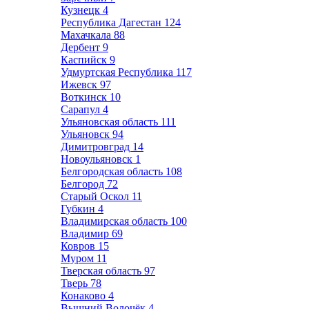
Кузнецк
4
Республика Дагестан
124
Махачкала
88
Дербент
9
Каспийск
9
Удмуртская Республика
117
Ижевск
97
Воткинск
10
Сарапул
4
Ульяновская область
111
Ульяновск
94
Димитровград
14
Новоульяновск
1
Белгородская область
108
Белгород
72
Старый Оскол
11
Губкин
4
Владимирская область
100
Владимир
69
Ковров
15
Муром
11
Тверская область
97
Тверь
78
Конаково
4
Вышний Волочёк
4