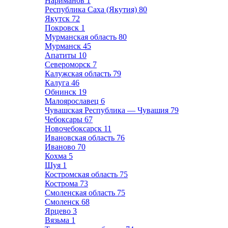
Нариманов
1
Республика Саха (Якутия)
80
Якутск
72
Покровск
1
Мурманская область
80
Мурманск
45
Апатиты
10
Североморск
7
Калужская область
79
Калуга
46
Обнинск
19
Малоярославец
6
Чувашская Республика — Чувашия
79
Чебоксары
67
Новочебоксарск
11
Ивановская область
76
Иваново
70
Кохма
5
Шуя
1
Костромская область
75
Кострома
73
Смоленская область
75
Смоленск
68
Ярцево
3
Вязьма
1