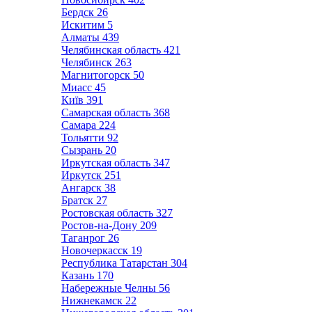
Бердск
26
Искитим
5
Алматы
439
Челябинская область
421
Челябинск
263
Магнитогорск
50
Миасс
45
Київ
391
Самарская область
368
Самара
224
Тольятти
92
Сызрань
20
Иркутская область
347
Иркутск
251
Ангарск
38
Братск
27
Ростовская область
327
Ростов-на-Дону
209
Таганрог
26
Новочеркасск
19
Республика Татарстан
304
Казань
170
Набережные Челны
56
Нижнекамск
22