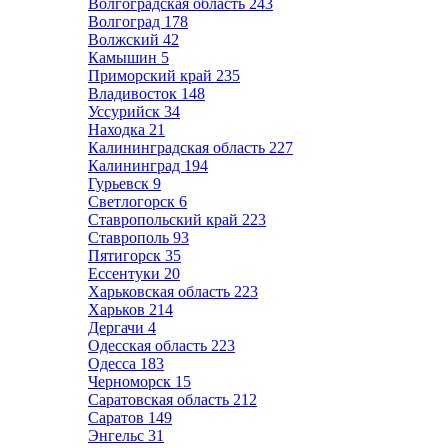
Волгоградская область
243
Волгоград
178
Волжский
42
Камышин
5
Приморский край
235
Владивосток
148
Уссурийск
34
Находка
21
Калининградская область
227
Калининград
194
Гурьевск
9
Светлогорск
6
Ставропольский край
223
Ставрополь
93
Пятигорск
35
Ессентуки
20
Харьковская область
223
Харьков
214
Дергачи
4
Одесская область
223
Одесса
183
Черноморск
15
Саратовская область
212
Саратов
149
Энгельс
31