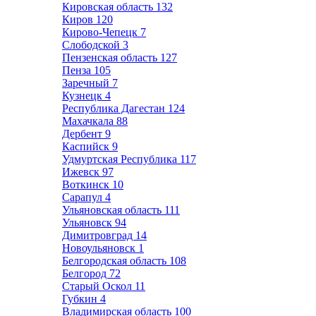
Кировская область
132
Киров
120
Кирово-Чепецк
7
Слободской
3
Пензенская область
127
Пенза
105
Заречный
7
Кузнецк
4
Республика Дагестан
124
Махачкала
88
Дербент
9
Каспийск
9
Удмуртская Республика
117
Ижевск
97
Воткинск
10
Сарапул
4
Ульяновская область
111
Ульяновск
94
Димитровград
14
Новоульяновск
1
Белгородская область
108
Белгород
72
Старый Оскол
11
Губкин
4
Владимирская область
100