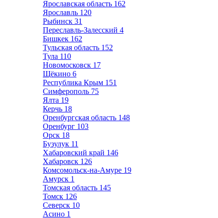
Ярославская область
162
Ярославль
120
Рыбинск
31
Переславль-Залесский
4
Бишкек
162
Тульская область
152
Тула
110
Новомосковск
17
Щёкино
6
Республика Крым
151
Симферополь
75
Ялта
19
Керчь
18
Оренбургская область
148
Оренбург
103
Орск
18
Бузулук
11
Хабаровский край
146
Хабаровск
126
Комсомольск-на-Амуре
19
Амурск
1
Томская область
145
Томск
126
Северск
10
Асино
1