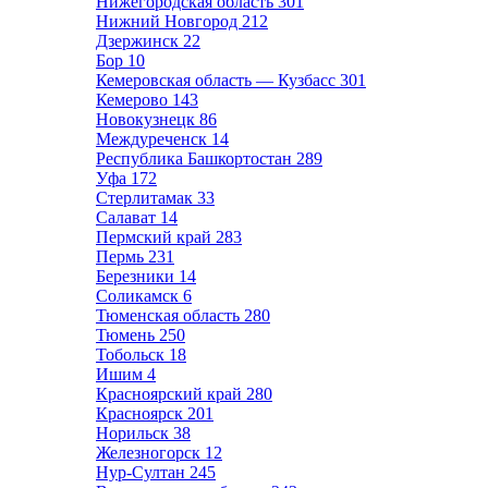
Нижегородская область
301
Нижний Новгород
212
Дзержинск
22
Бор
10
Кемеровская область — Кузбасс
301
Кемерово
143
Новокузнецк
86
Междуреченск
14
Республика Башкортостан
289
Уфа
172
Стерлитамак
33
Салават
14
Пермский край
283
Пермь
231
Березники
14
Соликамск
6
Тюменская область
280
Тюмень
250
Тобольск
18
Ишим
4
Красноярский край
280
Красноярск
201
Норильск
38
Железногорск
12
Нур-Султан
245