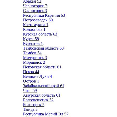
Абакан
52
Черногорск
7
Саяногорск
3
Республика Карелия
63
Петрозаводск
60
Костомукша
1
Кондопога
1
Курская область
63
Курск
58
Курчатов
1
Тамбовская область
63
Тамбов
54
Мичуринск
3
Моршанск
2
Псковская область
61
Псков
44
Великие Луки
4
Остров
1
Забайкальский край
61
Чита
59
Амурская область
61
Благовещенск
52
Белогорск
5
Тында
3
Республика Марий Эл
57