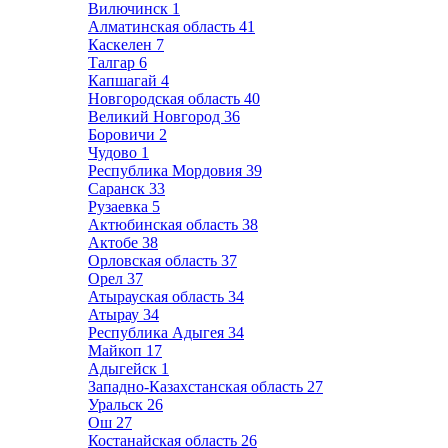
Вилючинск
1
Алматинская область
41
Каскелен
7
Талгар
6
Капшагай
4
Новгородская область
40
Великий Новгород
36
Боровичи
2
Чудово
1
Республика Мордовия
39
Саранск
33
Рузаевка
5
Актюбинская область
38
Актобе
38
Орловская область
37
Орел
37
Атырауская область
34
Атырау
34
Республика Адыгея
34
Майкоп
17
Адыгейск
1
Западно-Казахстанская область
27
Уральск
26
Ош
27
Костанайская область
26