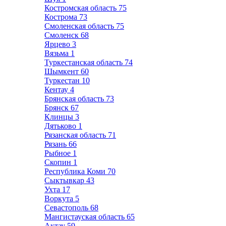
Костромская область
75
Кострома
73
Смоленская область
75
Смоленск
68
Ярцево
3
Вязьма
1
Туркестанская область
74
Шымкент
60
Туркестан
10
Кентау
4
Брянская область
73
Брянск
67
Клинцы
3
Дятьково
1
Рязанская область
71
Рязань
66
Рыбное
1
Скопин
1
Республика Коми
70
Сыктывкар
43
Ухта
17
Воркута
5
Севастополь
68
Мангистауская область
65
Актау
59