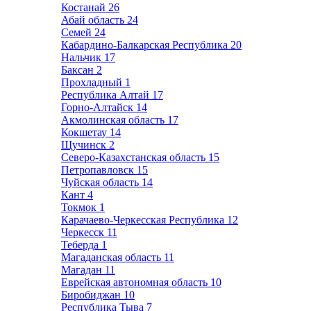
Костанай
26
Абай область
24
Семей
24
Кабардино-Балкарская Республика
20
Нальчик
17
Баксан
2
Прохладный
1
Республика Алтай
17
Горно-Алтайск
14
Акмолинская область
17
Кокшетау
14
Щучинск
2
Северо-Казахстанская область
15
Петропавловск
15
Чуйская область
14
Кант
4
Токмок
1
Карачаево-Черкесская Республика
12
Черкесск
11
Теберда
1
Магаданская область
11
Магадан
11
Еврейская автономная область
10
Биробиджан
10
Республика Тыва
7