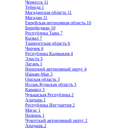
Черкесск
11
Теберда
1
Магаданская область
11
Магадан
11
Еврейская автономная область
10
Биробиджан
10
Республика Тыва
7
Кызыл
7
Ташкентская область
6
Чирчик
6
Республика Калмыкия
4
Элиста
3
Лагань
1
Ненецкий автономный округ
4
Нарьян-Мар
3
Ошская область
3
Иссык-Кульская область
3
Каракол
3
Чувашская Республика
2
Алатырь
1
Республика Ингушетия
2
Магас
1
Назрань
1
Чукотский автономный округ
2
Анадырь
2