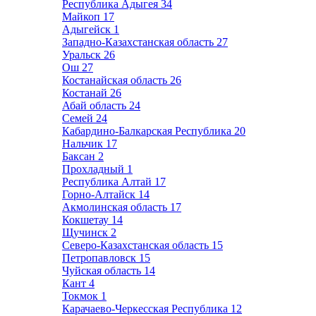
Республика Адыгея
34
Майкоп
17
Адыгейск
1
Западно-Казахстанская область
27
Уральск
26
Ош
27
Костанайская область
26
Костанай
26
Абай область
24
Семей
24
Кабардино-Балкарская Республика
20
Нальчик
17
Баксан
2
Прохладный
1
Республика Алтай
17
Горно-Алтайск
14
Акмолинская область
17
Кокшетау
14
Щучинск
2
Северо-Казахстанская область
15
Петропавловск
15
Чуйская область
14
Кант
4
Токмок
1
Карачаево-Черкесская Республика
12