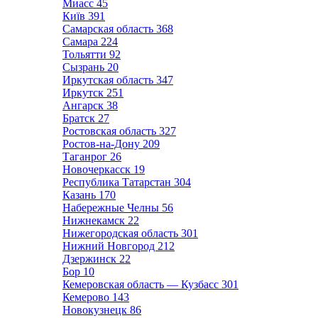
Миасс
45
Київ
391
Самарская область
368
Самара
224
Тольятти
92
Сызрань
20
Иркутская область
347
Иркутск
251
Ангарск
38
Братск
27
Ростовская область
327
Ростов-на-Дону
209
Таганрог
26
Новочеркасск
19
Республика Татарстан
304
Казань
170
Набережные Челны
56
Нижнекамск
22
Нижегородская область
301
Нижний Новгород
212
Дзержинск
22
Бор
10
Кемеровская область — Кузбасс
301
Кемерово
143
Новокузнецк
86