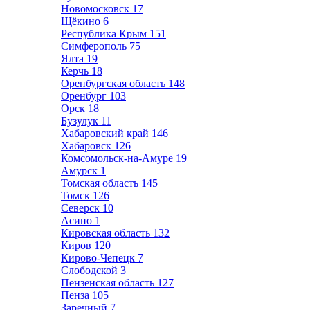
Новомосковск
17
Щёкино
6
Республика Крым
151
Симферополь
75
Ялта
19
Керчь
18
Оренбургская область
148
Оренбург
103
Орск
18
Бузулук
11
Хабаровский край
146
Хабаровск
126
Комсомольск-на-Амуре
19
Амурск
1
Томская область
145
Томск
126
Северск
10
Асино
1
Кировская область
132
Киров
120
Кирово-Чепецк
7
Слободской
3
Пензенская область
127
Пенза
105
Заречный
7