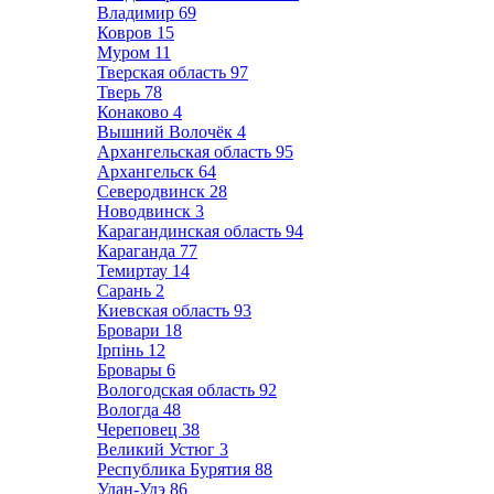
Владимир
69
Ковров
15
Муром
11
Тверская область
97
Тверь
78
Конаково
4
Вышний Волочёк
4
Архангельская область
95
Архангельск
64
Северодвинск
28
Новодвинск
3
Карагандинская область
94
Караганда
77
Темиртау
14
Сарань
2
Киевская область
93
Бровари
18
Ірпінь
12
Бровары
6
Вологодская область
92
Вологда
48
Череповец
38
Великий Устюг
3
Республика Бурятия
88
Улан-Удэ
86