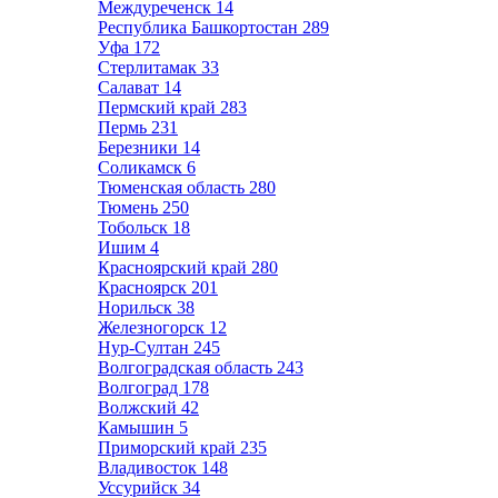
Междуреченск
14
Республика Башкортостан
289
Уфа
172
Стерлитамак
33
Салават
14
Пермский край
283
Пермь
231
Березники
14
Соликамск
6
Тюменская область
280
Тюмень
250
Тобольск
18
Ишим
4
Красноярский край
280
Красноярск
201
Норильск
38
Железногорск
12
Нур-Султан
245
Волгоградская область
243
Волгоград
178
Волжский
42
Камышин
5
Приморский край
235
Владивосток
148
Уссурийск
34