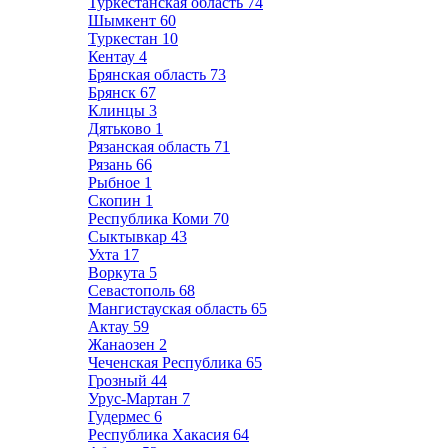
Туркестанская область
74
Шымкент
60
Туркестан
10
Кентау
4
Брянская область
73
Брянск
67
Клинцы
3
Дятьково
1
Рязанская область
71
Рязань
66
Рыбное
1
Скопин
1
Республика Коми
70
Сыктывкар
43
Ухта
17
Воркута
5
Севастополь
68
Мангистауская область
65
Актау
59
Жанаозен
2
Чеченская Республика
65
Грозный
44
Урус-Мартан
7
Гудермес
6
Республика Хакасия
64