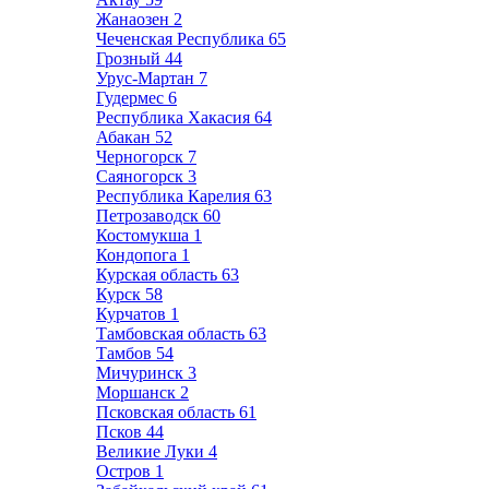
Жанаозен
2
Чеченская Республика
65
Грозный
44
Урус-Мартан
7
Гудермес
6
Республика Хакасия
64
Абакан
52
Черногорск
7
Саяногорск
3
Республика Карелия
63
Петрозаводск
60
Костомукша
1
Кондопога
1
Курская область
63
Курск
58
Курчатов
1
Тамбовская область
63
Тамбов
54
Мичуринск
3
Моршанск
2
Псковская область
61
Псков
44
Великие Луки
4
Остров
1