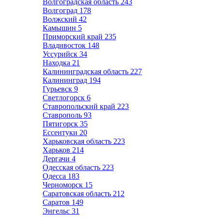
Волгоградская область
243
Волгоград
178
Волжский
42
Камышин
5
Приморский край
235
Владивосток
148
Уссурийск
34
Находка
21
Калининградская область
227
Калининград
194
Гурьевск
9
Светлогорск
6
Ставропольский край
223
Ставрополь
93
Пятигорск
35
Ессентуки
20
Харьковская область
223
Харьков
214
Дергачи
4
Одесская область
223
Одесса
183
Черноморск
15
Саратовская область
212
Саратов
149
Энгельс
31