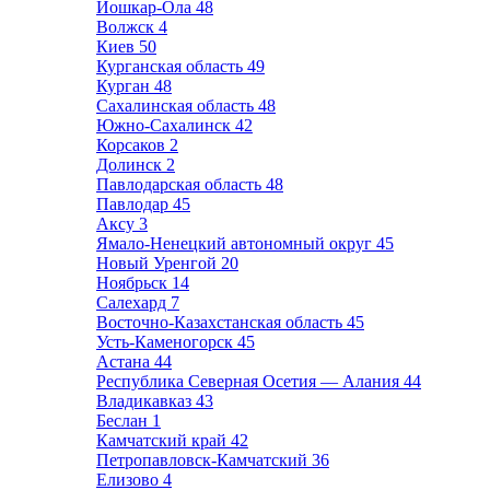
Йошкар-Ола
48
Волжск
4
Киев
50
Курганская область
49
Курган
48
Сахалинская область
48
Южно-Сахалинск
42
Корсаков
2
Долинск
2
Павлодарская область
48
Павлодар
45
Аксу
3
Ямало-Ненецкий автономный округ
45
Новый Уренгой
20
Ноябрьск
14
Салехард
7
Восточно-Казахстанская область
45
Усть-Каменогорск
45
Астана
44
Республика Северная Осетия — Алания
44
Владикавказ
43
Беслан
1
Камчатский край
42
Петропавловск-Камчатский
36
Елизово
4