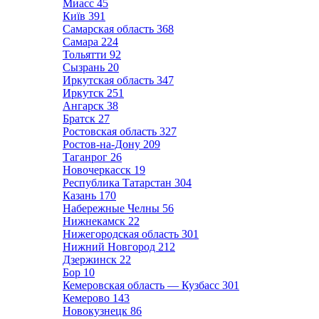
Миасс
45
Київ
391
Самарская область
368
Самара
224
Тольятти
92
Сызрань
20
Иркутская область
347
Иркутск
251
Ангарск
38
Братск
27
Ростовская область
327
Ростов-на-Дону
209
Таганрог
26
Новочеркасск
19
Республика Татарстан
304
Казань
170
Набережные Челны
56
Нижнекамск
22
Нижегородская область
301
Нижний Новгород
212
Дзержинск
22
Бор
10
Кемеровская область — Кузбасс
301
Кемерово
143
Новокузнецк
86