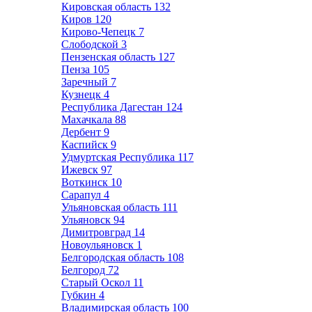
Кировская область
132
Киров
120
Кирово-Чепецк
7
Слободской
3
Пензенская область
127
Пенза
105
Заречный
7
Кузнецк
4
Республика Дагестан
124
Махачкала
88
Дербент
9
Каспийск
9
Удмуртская Республика
117
Ижевск
97
Воткинск
10
Сарапул
4
Ульяновская область
111
Ульяновск
94
Димитровград
14
Новоульяновск
1
Белгородская область
108
Белгород
72
Старый Оскол
11
Губкин
4
Владимирская область
100