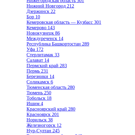
Нижегородская область
301
Нижний Новгород
212
Дзержинск
22
Бор
10
Кемеровская область — Кузбасс
301
Кемерово
143
Новокузнецк
86
Междуреченск
14
Республика Башкортостан
289
Уфа
172
Стерлитамак
33
Салават
14
Пермский край
283
Пермь
231
Березники
14
Соликамск
6
Тюменская область
280
Тюмень
250
Тобольск
18
Ишим
4
Красноярский край
280
Красноярск
201
Норильск
38
Железногорск
12
Нур-Султан
245