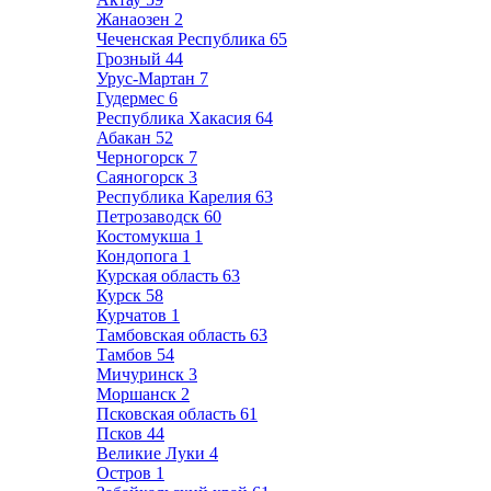
Жанаозен
2
Чеченская Республика
65
Грозный
44
Урус-Мартан
7
Гудермес
6
Республика Хакасия
64
Абакан
52
Черногорск
7
Саяногорск
3
Республика Карелия
63
Петрозаводск
60
Костомукша
1
Кондопога
1
Курская область
63
Курск
58
Курчатов
1
Тамбовская область
63
Тамбов
54
Мичуринск
3
Моршанск
2
Псковская область
61
Псков
44
Великие Луки
4
Остров
1