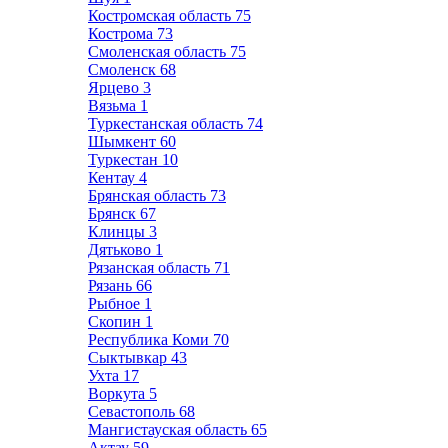
Костромская область
75
Кострома
73
Смоленская область
75
Смоленск
68
Ярцево
3
Вязьма
1
Туркестанская область
74
Шымкент
60
Туркестан
10
Кентау
4
Брянская область
73
Брянск
67
Клинцы
3
Дятьково
1
Рязанская область
71
Рязань
66
Рыбное
1
Скопин
1
Республика Коми
70
Сыктывкар
43
Ухта
17
Воркута
5
Севастополь
68
Мангистауская область
65
Актау
59