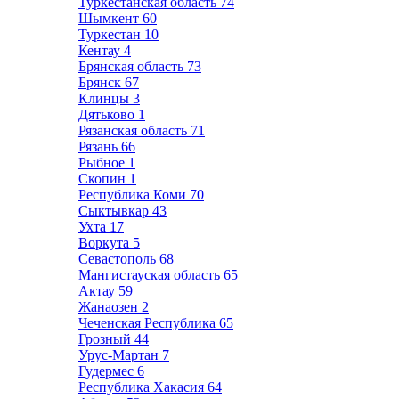
Туркестанская область
74
Шымкент
60
Туркестан
10
Кентау
4
Брянская область
73
Брянск
67
Клинцы
3
Дятьково
1
Рязанская область
71
Рязань
66
Рыбное
1
Скопин
1
Республика Коми
70
Сыктывкар
43
Ухта
17
Воркута
5
Севастополь
68
Мангистауская область
65
Актау
59
Жанаозен
2
Чеченская Республика
65
Грозный
44
Урус-Мартан
7
Гудермес
6
Республика Хакасия
64