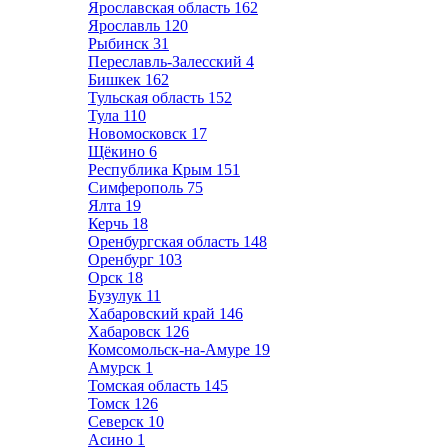
Ярославская область
162
Ярославль
120
Рыбинск
31
Переславль-Залесский
4
Бишкек
162
Тульская область
152
Тула
110
Новомосковск
17
Щёкино
6
Республика Крым
151
Симферополь
75
Ялта
19
Керчь
18
Оренбургская область
148
Оренбург
103
Орск
18
Бузулук
11
Хабаровский край
146
Хабаровск
126
Комсомольск-на-Амуре
19
Амурск
1
Томская область
145
Томск
126
Северск
10
Асино
1