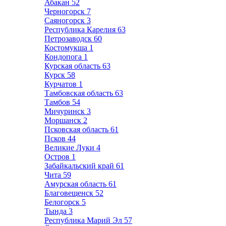
Абакан
52
Черногорск
7
Саяногорск
3
Республика Карелия
63
Петрозаводск
60
Костомукша
1
Кондопога
1
Курская область
63
Курск
58
Курчатов
1
Тамбовская область
63
Тамбов
54
Мичуринск
3
Моршанск
2
Псковская область
61
Псков
44
Великие Луки
4
Остров
1
Забайкальский край
61
Чита
59
Амурская область
61
Благовещенск
52
Белогорск
5
Тында
3
Республика Марий Эл
57