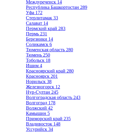
Междуреченск
14
Республика Башкортостан
289
Уфа
172
Стерлитамак
33
Салават
14
Пермский край
283
Пермь
231
Березники
14
Соликамск
6
Тюменская область
280
Тюмень
250
Тобольск
18
Ишим
4
Красноярский край
280
Красноярск
201
Норильск
38
Железногорск
12
Нур-Султан
245
Волгоградская область
243
Волгоград
178
Волжский
42
Камышин
5
Приморский край
235
Владивосток
148
Уссурийск
34