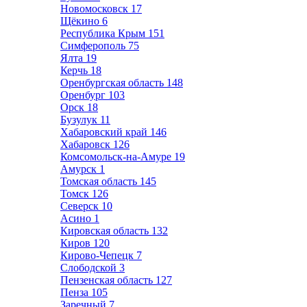
Новомосковск
17
Щёкино
6
Республика Крым
151
Симферополь
75
Ялта
19
Керчь
18
Оренбургская область
148
Оренбург
103
Орск
18
Бузулук
11
Хабаровский край
146
Хабаровск
126
Комсомольск-на-Амуре
19
Амурск
1
Томская область
145
Томск
126
Северск
10
Асино
1
Кировская область
132
Киров
120
Кирово-Чепецк
7
Слободской
3
Пензенская область
127
Пенза
105
Заречный
7