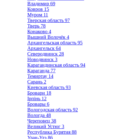
Владимир
69
Ковров
15
Муром
11
Тверская область
97
Тверь
78
Конаково
4
Вышний Волочёк
4
Архангельская область
95
Архангельск
64
Северодвинск
28
Новодвинск
3
Карагандинская область
94
Караганда
77
Темиртау
14
Сарань
2
Киевская область
93
Бровари
18
Ірпінь
12
Бровары
6
Вологодская область
92
Вологда
48
Череповец
38
Великий Устюг
3
Республика Бурятия
88
Улан-Удэ
86