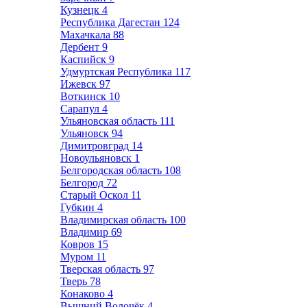
Кузнецк
4
Республика Дагестан
124
Махачкала
88
Дербент
9
Каспийск
9
Удмуртская Республика
117
Ижевск
97
Воткинск
10
Сарапул
4
Ульяновская область
111
Ульяновск
94
Димитровград
14
Новоульяновск
1
Белгородская область
108
Белгород
72
Старый Оскол
11
Губкин
4
Владимирская область
100
Владимир
69
Ковров
15
Муром
11
Тверская область
97
Тверь
78
Конаково
4
Вышний Волочёк
4