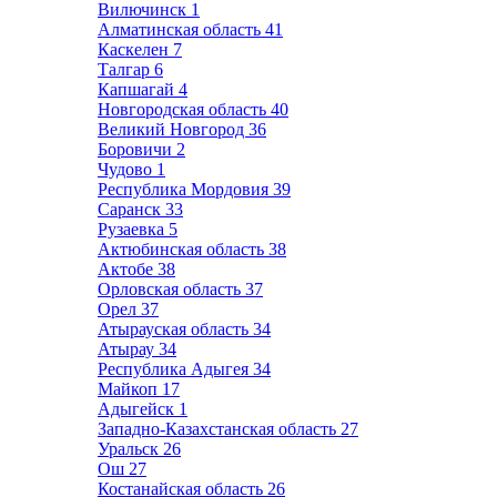
Вилючинск
1
Алматинская область
41
Каскелен
7
Талгар
6
Капшагай
4
Новгородская область
40
Великий Новгород
36
Боровичи
2
Чудово
1
Республика Мордовия
39
Саранск
33
Рузаевка
5
Актюбинская область
38
Актобе
38
Орловская область
37
Орел
37
Атырауская область
34
Атырау
34
Республика Адыгея
34
Майкоп
17
Адыгейск
1
Западно-Казахстанская область
27
Уральск
26
Ош
27
Костанайская область
26