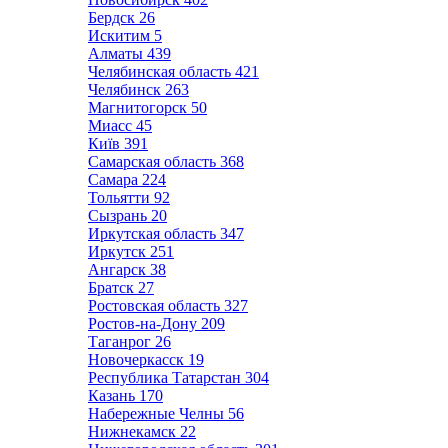
Бердск
26
Искитим
5
Алматы
439
Челябинская область
421
Челябинск
263
Магнитогорск
50
Миасс
45
Київ
391
Самарская область
368
Самара
224
Тольятти
92
Сызрань
20
Иркутская область
347
Иркутск
251
Ангарск
38
Братск
27
Ростовская область
327
Ростов-на-Дону
209
Таганрог
26
Новочеркасск
19
Республика Татарстан
304
Казань
170
Набережные Челны
56
Нижнекамск
22