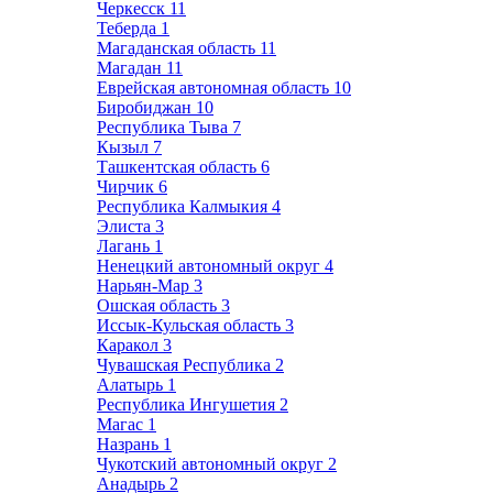
Черкесск
11
Теберда
1
Магаданская область
11
Магадан
11
Еврейская автономная область
10
Биробиджан
10
Республика Тыва
7
Кызыл
7
Ташкентская область
6
Чирчик
6
Республика Калмыкия
4
Элиста
3
Лагань
1
Ненецкий автономный округ
4
Нарьян-Мар
3
Ошская область
3
Иссык-Кульская область
3
Каракол
3
Чувашская Республика
2
Алатырь
1
Республика Ингушетия
2
Магас
1
Назрань
1
Чукотский автономный округ
2
Анадырь
2