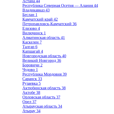
Астана
44
Республика Северная Осетия — Алания
44
Владикавказ
43
Беслан
1
Камчатский край
42
Петропавловск-Камчатский
36
Елизово
4
Вилючинск
1
Алматинская область
41
Каскелен
7
Талгар
6
Капшагай
4
Новгородская область
40
Великий Новгород
36
Боровичи
2
Чудово
1
Республика Мордовия
39
Саранск
33
Рузаевка
5
Актюбинская область
38
Актобе
38
Орловская область
37
Орел
37
Атырауская область
34
Атырау
34