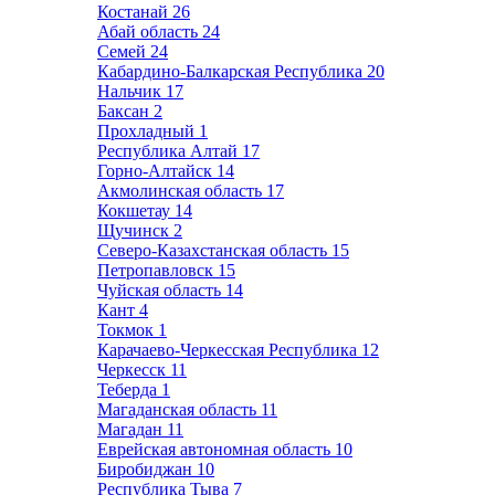
Костанай
26
Абай область
24
Семей
24
Кабардино-Балкарская Республика
20
Нальчик
17
Баксан
2
Прохладный
1
Республика Алтай
17
Горно-Алтайск
14
Акмолинская область
17
Кокшетау
14
Щучинск
2
Северо-Казахстанская область
15
Петропавловск
15
Чуйская область
14
Кант
4
Токмок
1
Карачаево-Черкесская Республика
12
Черкесск
11
Теберда
1
Магаданская область
11
Магадан
11
Еврейская автономная область
10
Биробиджан
10
Республика Тыва
7