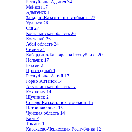
Республика Адыгея
34
Майкоп
17
Адыгейск
1
Западно-Казахстанская область
27
Уральск
26
Ош
27
Костанайская область
26
Костанай
26
Абай область
24
Семей
24
Кабардино-Балкарская Республика
20
Нальчик
17
Баксан
2
Прохладный
1
Республика Алтай
17
Горно-Алтайск
14
Акмолинская область
17
Кокшетау
14
Щучинск
2
Северо-Казахстанская область
15
Петропавловск
15
Чуйская область
14
Кант
4
Токмок
1
Карачаево-Черкесская Республика
12