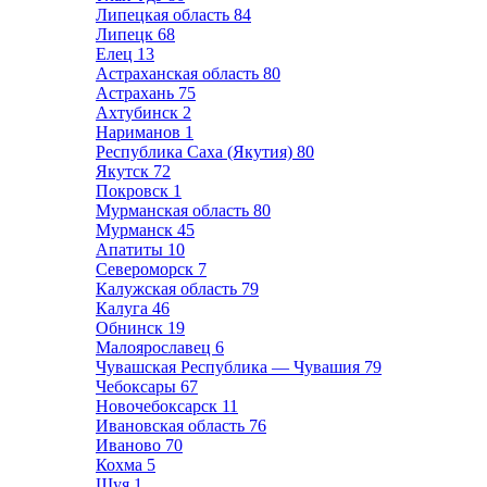
Липецкая область
84
Липецк
68
Елец
13
Астраханская область
80
Астрахань
75
Ахтубинск
2
Нариманов
1
Республика Саха (Якутия)
80
Якутск
72
Покровск
1
Мурманская область
80
Мурманск
45
Апатиты
10
Североморск
7
Калужская область
79
Калуга
46
Обнинск
19
Малоярославец
6
Чувашская Республика — Чувашия
79
Чебоксары
67
Новочебоксарск
11
Ивановская область
76
Иваново
70
Кохма
5
Шуя
1