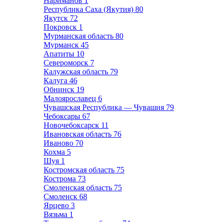
Нариманов
1
Республика Саха (Якутия)
80
Якутск
72
Покровск
1
Мурманская область
80
Мурманск
45
Апатиты
10
Североморск
7
Калужская область
79
Калуга
46
Обнинск
19
Малоярославец
6
Чувашская Республика — Чувашия
79
Чебоксары
67
Новочебоксарск
11
Ивановская область
76
Иваново
70
Кохма
5
Шуя
1
Костромская область
75
Кострома
73
Смоленская область
75
Смоленск
68
Ярцево
3
Вязьма
1