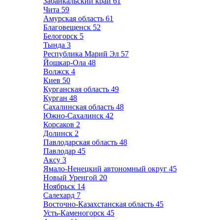
Забайкальский край
61
Чита
59
Амурская область
61
Благовещенск
52
Белогорск
5
Тында
3
Республика Марий Эл
57
Йошкар-Ола
48
Волжск
4
Киев
50
Курганская область
49
Курган
48
Сахалинская область
48
Южно-Сахалинск
42
Корсаков
2
Долинск
2
Павлодарская область
48
Павлодар
45
Аксу
3
Ямало-Ненецкий автономный округ
45
Новый Уренгой
20
Ноябрьск
14
Салехард
7
Восточно-Казахстанская область
45
Усть-Каменогорск
45