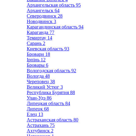
Архангельская область
95
Архангельск
64
Северодвинск
28
Новодвинск
3
Карагандинская область
94
Караганда
77
Темиртау
14
Сарань
2
Киевская область
93
Бровари
18
Ірпінь
12
Бровары
6
Вологодская область
92
Вологда
48
Череповец
38
Великий Устюг
3
Республика Бурятия
88
Улан-Удэ
86
Липецкая область
84
Липецк
68
Елец
13
Астраханская область
80
Астрахань
75
Ахтубинск
2