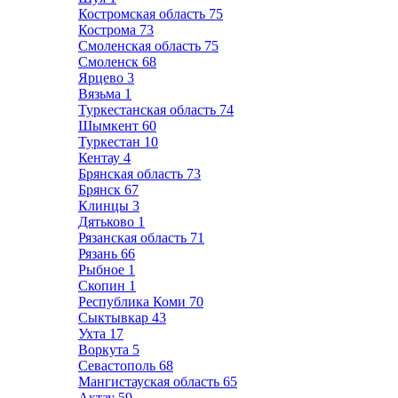
Костромская область
75
Кострома
73
Смоленская область
75
Смоленск
68
Ярцево
3
Вязьма
1
Туркестанская область
74
Шымкент
60
Туркестан
10
Кентау
4
Брянская область
73
Брянск
67
Клинцы
3
Дятьково
1
Рязанская область
71
Рязань
66
Рыбное
1
Скопин
1
Республика Коми
70
Сыктывкар
43
Ухта
17
Воркута
5
Севастополь
68
Мангистауская область
65
Актау
59