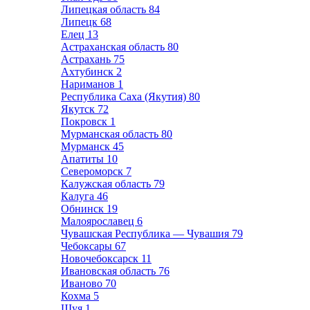
Липецкая область
84
Липецк
68
Елец
13
Астраханская область
80
Астрахань
75
Ахтубинск
2
Нариманов
1
Республика Саха (Якутия)
80
Якутск
72
Покровск
1
Мурманская область
80
Мурманск
45
Апатиты
10
Североморск
7
Калужская область
79
Калуга
46
Обнинск
19
Малоярославец
6
Чувашская Республика — Чувашия
79
Чебоксары
67
Новочебоксарск
11
Ивановская область
76
Иваново
70
Кохма
5
Шуя
1