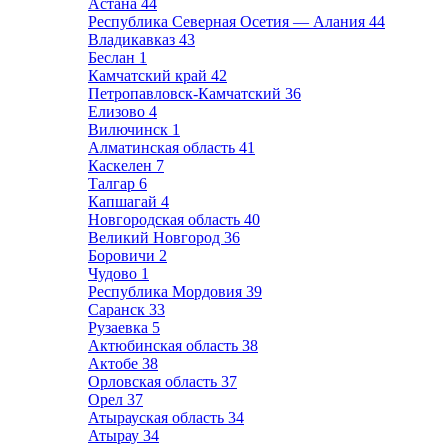
Астана
44
Республика Северная Осетия — Алания
44
Владикавказ
43
Беслан
1
Камчатский край
42
Петропавловск-Камчатский
36
Елизово
4
Вилючинск
1
Алматинская область
41
Каскелен
7
Талгар
6
Капшагай
4
Новгородская область
40
Великий Новгород
36
Боровичи
2
Чудово
1
Республика Мордовия
39
Саранск
33
Рузаевка
5
Актюбинская область
38
Актобе
38
Орловская область
37
Орел
37
Атырауская область
34
Атырау
34