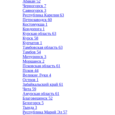
Абакан
52
Черногорск
7
Саяногорск
3
Республика Карелия
63
Петрозаводск
60
Костомукша
1
Кондопога
1
Курская область
63
Курск
58
Курчатов
1
Тамбовская область
63
Тамбов
54
Мичуринск
3
Моршанск
2
Псковская область
61
Псков
44
Великие Луки
4
Остров
1
Забайкальский край
61
Чита
59
Амурская область
61
Благовещенск
52
Белогорск
5
Тында
3
Республика Марий Эл
57