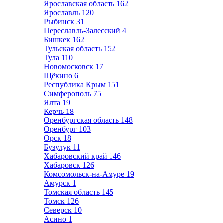
Ярославская область
162
Ярославль
120
Рыбинск
31
Переславль-Залесский
4
Бишкек
162
Тульская область
152
Тула
110
Новомосковск
17
Щёкино
6
Республика Крым
151
Симферополь
75
Ялта
19
Керчь
18
Оренбургская область
148
Оренбург
103
Орск
18
Бузулук
11
Хабаровский край
146
Хабаровск
126
Комсомольск-на-Амуре
19
Амурск
1
Томская область
145
Томск
126
Северск
10
Асино
1