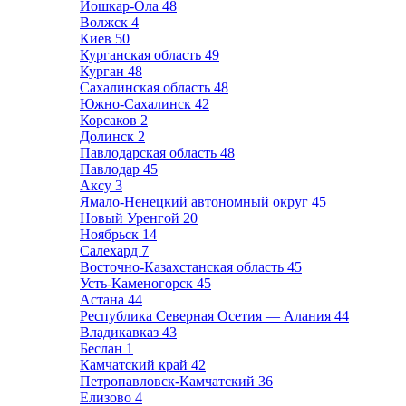
Йошкар-Ола
48
Волжск
4
Киев
50
Курганская область
49
Курган
48
Сахалинская область
48
Южно-Сахалинск
42
Корсаков
2
Долинск
2
Павлодарская область
48
Павлодар
45
Аксу
3
Ямало-Ненецкий автономный округ
45
Новый Уренгой
20
Ноябрьск
14
Салехард
7
Восточно-Казахстанская область
45
Усть-Каменогорск
45
Астана
44
Республика Северная Осетия — Алания
44
Владикавказ
43
Беслан
1
Камчатский край
42
Петропавловск-Камчатский
36
Елизово
4