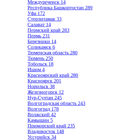
Междуреченск
14
Республика Башкортостан
289
Уфа
172
Стерлитамак
33
Салават
14
Пермский край
283
Пермь
231
Березники
14
Соликамск
6
Тюменская область
280
Тюмень
250
Тобольск
18
Ишим
4
Красноярский край
280
Красноярск
201
Норильск
38
Железногорск
12
Нур-Султан
245
Волгоградская область
243
Волгоград
178
Волжский
42
Камышин
5
Приморский край
235
Владивосток
148
Уссурийск
34