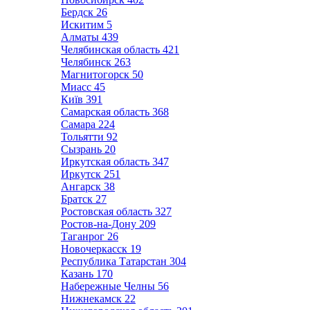
Бердск
26
Искитим
5
Алматы
439
Челябинская область
421
Челябинск
263
Магнитогорск
50
Миасс
45
Київ
391
Самарская область
368
Самара
224
Тольятти
92
Сызрань
20
Иркутская область
347
Иркутск
251
Ангарск
38
Братск
27
Ростовская область
327
Ростов-на-Дону
209
Таганрог
26
Новочеркасск
19
Республика Татарстан
304
Казань
170
Набережные Челны
56
Нижнекамск
22