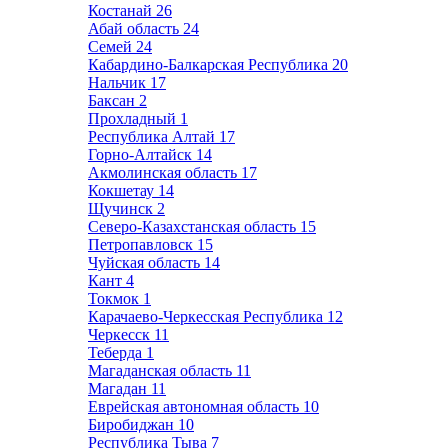
Костанай
26
Абай область
24
Семей
24
Кабардино-Балкарская Республика
20
Нальчик
17
Баксан
2
Прохладный
1
Республика Алтай
17
Горно-Алтайск
14
Акмолинская область
17
Кокшетау
14
Щучинск
2
Северо-Казахстанская область
15
Петропавловск
15
Чуйская область
14
Кант
4
Токмок
1
Карачаево-Черкесская Республика
12
Черкесск
11
Теберда
1
Магаданская область
11
Магадан
11
Еврейская автономная область
10
Биробиджан
10
Республика Тыва
7