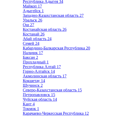
Республика Адыгея
34
Майкоп
17
Адыгейск
1
Западно-Казахстанская область
27
Уральск
26
Ош
27
Костанайская область
26
Костанай
26
Абай область
24
Семей
24
Кабардино-Балкарская Республика
20
Нальчик
17
Баксан
2
Прохладный
1
Республика Алтай
17
Горно-Алтайск
14
Акмолинская область
17
Кокшетау
14
Щучинск
2
Северо-Казахстанская область
15
Петропавловск
15
Чуйская область
14
Кант
4
Токмок
1
Карачаево-Черкесская Республика
12