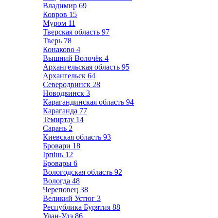
Владимир
69
Ковров
15
Муром
11
Тверская область
97
Тверь
78
Конаково
4
Вышний Волочёк
4
Архангельская область
95
Архангельск
64
Северодвинск
28
Новодвинск
3
Карагандинская область
94
Караганда
77
Темиртау
14
Сарань
2
Киевская область
93
Бровари
18
Ірпінь
12
Бровары
6
Вологодская область
92
Вологда
48
Череповец
38
Великий Устюг
3
Республика Бурятия
88
Улан-Удэ
86