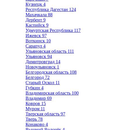
Кузнецк
4
Республика Дагестан
124
Махачкала
88
Дербент
9
Каспийск
9
Удмуртская Республика
117
Ижевск
97
Воткинск
10
Сарапул
4
Ульяновская область
111
Ульяновск
94
Димитровград
14
Новоульяновск
1
Белгородская область
108
Белгород
72
Старый Оскол
11
Губкин
4
Владимирская область
100
Владимир
69
Ковров
15
Муром
11
Тверская область
97
Тверь
78
Конаково
4
Вышний Волочёк
4