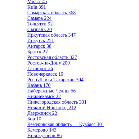
Миасс
45
Київ
391
Самарская область
368
Самара
224
Тольятти
92
Сызрань
20
Иркутская область
347
Иркутск
251
Ангарск
38
Братск
27
Ростовская область
327
Ростов-на-Дону
209
Таганрог
26
Новочеркасск
19
Республика Татарстан
304
Казань
170
Набережные Челны
56
Нижнекамск
22
Нижегородская область
301
Нижний Новгород
212
Дзержинск
22
Бор
10
Кемеровская область — Кузбасс
301
Кемерово
143
Новокузнецк
86