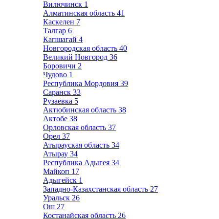
Вилючинск
1
Алматинская область
41
Каскелен
7
Талгар
6
Капшагай
4
Новгородская область
40
Великий Новгород
36
Боровичи
2
Чудово
1
Республика Мордовия
39
Саранск
33
Рузаевка
5
Актюбинская область
38
Актобе
38
Орловская область
37
Орел
37
Атырауская область
34
Атырау
34
Республика Адыгея
34
Майкоп
17
Адыгейск
1
Западно-Казахстанская область
27
Уральск
26
Ош
27
Костанайская область
26