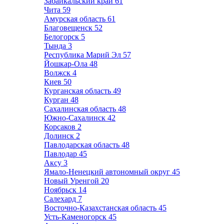
Забайкальский край
61
Чита
59
Амурская область
61
Благовещенск
52
Белогорск
5
Тында
3
Республика Марий Эл
57
Йошкар-Ола
48
Волжск
4
Киев
50
Курганская область
49
Курган
48
Сахалинская область
48
Южно-Сахалинск
42
Корсаков
2
Долинск
2
Павлодарская область
48
Павлодар
45
Аксу
3
Ямало-Ненецкий автономный округ
45
Новый Уренгой
20
Ноябрьск
14
Салехард
7
Восточно-Казахстанская область
45
Усть-Каменогорск
45