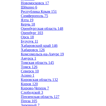
Новомосковск
17
Щёкино
6
Республика Крым
151
Симферополь
75
Ялта
19
Керчь
18
Оренбургская область
148
Оренбург
103
Орск
18
Бузулук
11
Хабаровский край
146
Хабаровск
126
Комсомольск-на-Амуре
19
Амурск
1
Томская область
145
Томск
126
Северск
10
Асино
1
Кировская область
132
Киров
120
Кирово-Чепецк
7
Слободской
3
Пензенская область
127
Пенза
105
Заречный
7