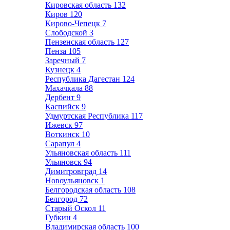
Кировская область
132
Киров
120
Кирово-Чепецк
7
Слободской
3
Пензенская область
127
Пенза
105
Заречный
7
Кузнецк
4
Республика Дагестан
124
Махачкала
88
Дербент
9
Каспийск
9
Удмуртская Республика
117
Ижевск
97
Воткинск
10
Сарапул
4
Ульяновская область
111
Ульяновск
94
Димитровград
14
Новоульяновск
1
Белгородская область
108
Белгород
72
Старый Оскол
11
Губкин
4
Владимирская область
100