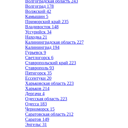
Волгоградская область
243
Волгоград
178
Волжский
42
Камышин
5
Приморский край
235
Владивосток
148
Уссурийск
34
Находка
21
Калининградская область
227
Калининград
194
Гурьевск
9
Светлогорск
6
Ставропольский край
223
Ставрополь
93
Пятигорск
35
Ессентуки
20
Харьковская область
223
Харьков
214
Дергачи
4
Одесская область
223
Одесса
183
Черноморск
15
Саратовская область
212
Саратов
149
Энгельс
31