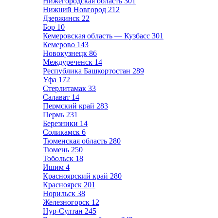
Нижегородская область
301
Нижний Новгород
212
Дзержинск
22
Бор
10
Кемеровская область — Кузбасс
301
Кемерово
143
Новокузнецк
86
Междуреченск
14
Республика Башкортостан
289
Уфа
172
Стерлитамак
33
Салават
14
Пермский край
283
Пермь
231
Березники
14
Соликамск
6
Тюменская область
280
Тюмень
250
Тобольск
18
Ишим
4
Красноярский край
280
Красноярск
201
Норильск
38
Железногорск
12
Нур-Султан
245