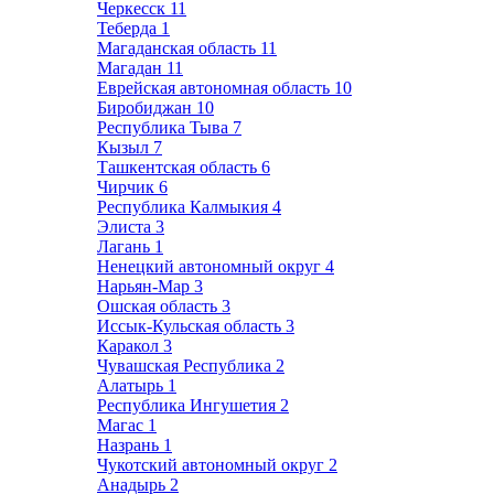
Черкесск
11
Теберда
1
Магаданская область
11
Магадан
11
Еврейская автономная область
10
Биробиджан
10
Республика Тыва
7
Кызыл
7
Ташкентская область
6
Чирчик
6
Республика Калмыкия
4
Элиста
3
Лагань
1
Ненецкий автономный округ
4
Нарьян-Мар
3
Ошская область
3
Иссык-Кульская область
3
Каракол
3
Чувашская Республика
2
Алатырь
1
Республика Ингушетия
2
Магас
1
Назрань
1
Чукотский автономный округ
2
Анадырь
2