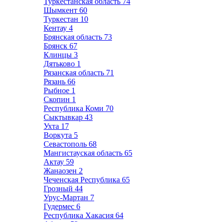
Туркестанская область
74
Шымкент
60
Туркестан
10
Кентау
4
Брянская область
73
Брянск
67
Клинцы
3
Дятьково
1
Рязанская область
71
Рязань
66
Рыбное
1
Скопин
1
Республика Коми
70
Сыктывкар
43
Ухта
17
Воркута
5
Севастополь
68
Мангистауская область
65
Актау
59
Жанаозен
2
Чеченская Республика
65
Грозный
44
Урус-Мартан
7
Гудермес
6
Республика Хакасия
64