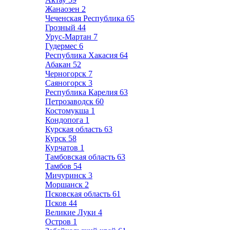
Жанаозен
2
Чеченская Республика
65
Грозный
44
Урус-Мартан
7
Гудермес
6
Республика Хакасия
64
Абакан
52
Черногорск
7
Саяногорск
3
Республика Карелия
63
Петрозаводск
60
Костомукша
1
Кондопога
1
Курская область
63
Курск
58
Курчатов
1
Тамбовская область
63
Тамбов
54
Мичуринск
3
Моршанск
2
Псковская область
61
Псков
44
Великие Луки
4
Остров
1