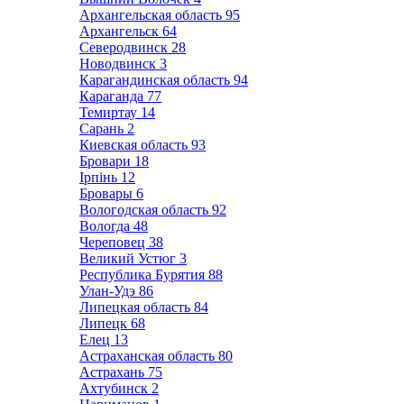
Архангельская область
95
Архангельск
64
Северодвинск
28
Новодвинск
3
Карагандинская область
94
Караганда
77
Темиртау
14
Сарань
2
Киевская область
93
Бровари
18
Ірпінь
12
Бровары
6
Вологодская область
92
Вологда
48
Череповец
38
Великий Устюг
3
Республика Бурятия
88
Улан-Удэ
86
Липецкая область
84
Липецк
68
Елец
13
Астраханская область
80
Астрахань
75
Ахтубинск
2