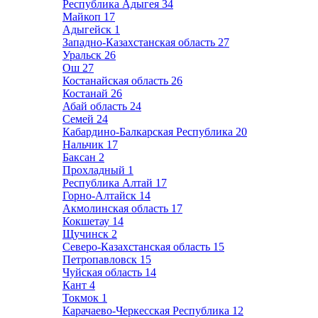
Республика Адыгея
34
Майкоп
17
Адыгейск
1
Западно-Казахстанская область
27
Уральск
26
Ош
27
Костанайская область
26
Костанай
26
Абай область
24
Семей
24
Кабардино-Балкарская Республика
20
Нальчик
17
Баксан
2
Прохладный
1
Республика Алтай
17
Горно-Алтайск
14
Акмолинская область
17
Кокшетау
14
Щучинск
2
Северо-Казахстанская область
15
Петропавловск
15
Чуйская область
14
Кант
4
Токмок
1
Карачаево-Черкесская Республика
12