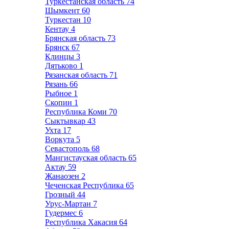
Туркестанская область
74
Шымкент
60
Туркестан
10
Кентау
4
Брянская область
73
Брянск
67
Клинцы
3
Дятьково
1
Рязанская область
71
Рязань
66
Рыбное
1
Скопин
1
Республика Коми
70
Сыктывкар
43
Ухта
17
Воркута
5
Севастополь
68
Мангистауская область
65
Актау
59
Жанаозен
2
Чеченская Республика
65
Грозный
44
Урус-Мартан
7
Гудермес
6
Республика Хакасия
64