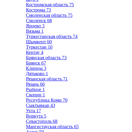
Костромская область
75
Кострома
73
Смоленская область
75
Смоленск
68
Ярцево
3
Вязьма
1
Туркестанская область
74
Шымкент
60
Туркестан
10
Кентау
4
Брянская область
73
Брянск
67
Клинцы
3
Дятьково
1
Рязанская область
71
Рязань
66
Рыбное
1
Скопин
1
Республика Коми
70
Сыктывкар
43
Ухта
17
Воркута
5
Севастополь
68
Мангистауская область
65
Актау
59