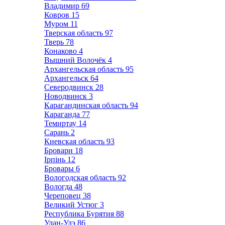
Владимир
69
Ковров
15
Муром
11
Тверская область
97
Тверь
78
Конаково
4
Вышний Волочёк
4
Архангельская область
95
Архангельск
64
Северодвинск
28
Новодвинск
3
Карагандинская область
94
Караганда
77
Темиртау
14
Сарань
2
Киевская область
93
Бровари
18
Ірпінь
12
Бровары
6
Вологодская область
92
Вологда
48
Череповец
38
Великий Устюг
3
Республика Бурятия
88
Улан-Удэ
86