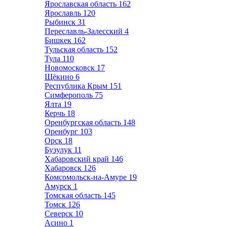
Ярославская область
162
Ярославль
120
Рыбинск
31
Переславль-Залесский
4
Бишкек
162
Тульская область
152
Тула
110
Новомосковск
17
Щёкино
6
Республика Крым
151
Симферополь
75
Ялта
19
Керчь
18
Оренбургская область
148
Оренбург
103
Орск
18
Бузулук
11
Хабаровский край
146
Хабаровск
126
Комсомольск-на-Амуре
19
Амурск
1
Томская область
145
Томск
126
Северск
10
Асино
1