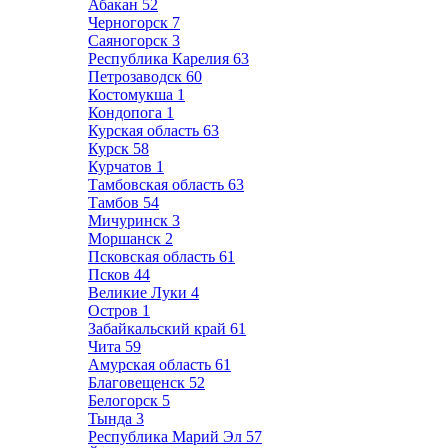
Абакан
52
Черногорск
7
Саяногорск
3
Республика Карелия
63
Петрозаводск
60
Костомукша
1
Кондопога
1
Курская область
63
Курск
58
Курчатов
1
Тамбовская область
63
Тамбов
54
Мичуринск
3
Моршанск
2
Псковская область
61
Псков
44
Великие Луки
4
Остров
1
Забайкальский край
61
Чита
59
Амурская область
61
Благовещенск
52
Белогорск
5
Тында
3
Республика Марий Эл
57