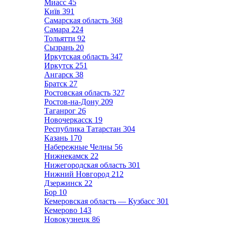
Миасс
45
Київ
391
Самарская область
368
Самара
224
Тольятти
92
Сызрань
20
Иркутская область
347
Иркутск
251
Ангарск
38
Братск
27
Ростовская область
327
Ростов-на-Дону
209
Таганрог
26
Новочеркасск
19
Республика Татарстан
304
Казань
170
Набережные Челны
56
Нижнекамск
22
Нижегородская область
301
Нижний Новгород
212
Дзержинск
22
Бор
10
Кемеровская область — Кузбасс
301
Кемерово
143
Новокузнецк
86