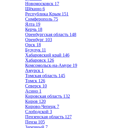
Новомосковск
17
Щёкино
6
Республика Крым
151
Симферополь
75
Ялта
19
Керчь
18
Оренбургская область
148
Оренбург
103
Орск
18
Бузулук
11
Хабаровский край
146
Хабаровск
126
Комсомольск-на-Амуре
19
Амурск
1
Томская область
145
Томск
126
Северск
10
Асино
1
Кировская область
132
Киров
120
Кирово-Чепецк
7
Слободской
3
Пензенская область
127
Пенза
105
Заречный
7