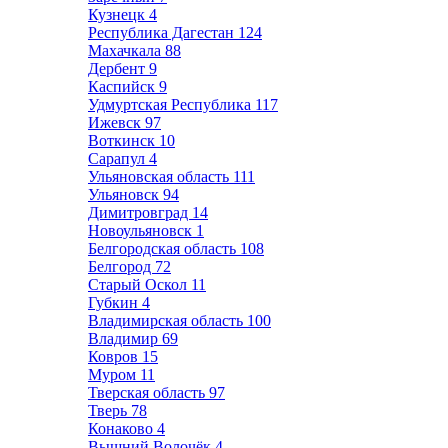
Кузнецк
4
Республика Дагестан
124
Махачкала
88
Дербент
9
Каспийск
9
Удмуртская Республика
117
Ижевск
97
Воткинск
10
Сарапул
4
Ульяновская область
111
Ульяновск
94
Димитровград
14
Новоульяновск
1
Белгородская область
108
Белгород
72
Старый Оскол
11
Губкин
4
Владимирская область
100
Владимир
69
Ковров
15
Муром
11
Тверская область
97
Тверь
78
Конаково
4
Вышний Волочёк
4