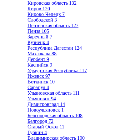
Кировская область
132
Киров
120
Кирово-Чепецк
7
Слободской
3
Пензенская область
127
Пенза
105
Заречный
7
Кузнецк
4
Республика Дагестан
124
Махачкала
88
Дербент
9
Каспийск
9
Удмуртская Республика
117
Ижевск
97
Воткинск
10
Сарапул
4
Ульяновская область
111
Ульяновск
94
Димитровград
14
Новоульяновск
1
Белгородская область
108
Белгород
72
Старый Оскол
11
Губкин
4
Владимирская область
100