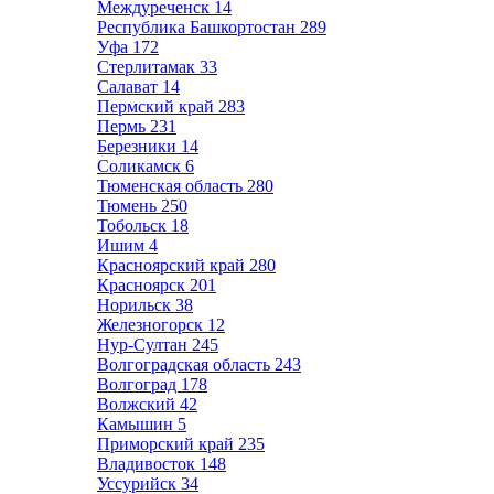
Междуреченск
14
Республика Башкортостан
289
Уфа
172
Стерлитамак
33
Салават
14
Пермский край
283
Пермь
231
Березники
14
Соликамск
6
Тюменская область
280
Тюмень
250
Тобольск
18
Ишим
4
Красноярский край
280
Красноярск
201
Норильск
38
Железногорск
12
Нур-Султан
245
Волгоградская область
243
Волгоград
178
Волжский
42
Камышин
5
Приморский край
235
Владивосток
148
Уссурийск
34