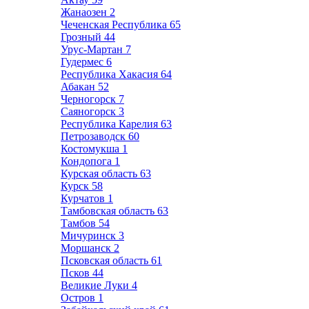
Жанаозен
2
Чеченская Республика
65
Грозный
44
Урус-Мартан
7
Гудермес
6
Республика Хакасия
64
Абакан
52
Черногорск
7
Саяногорск
3
Республика Карелия
63
Петрозаводск
60
Костомукша
1
Кондопога
1
Курская область
63
Курск
58
Курчатов
1
Тамбовская область
63
Тамбов
54
Мичуринск
3
Моршанск
2
Псковская область
61
Псков
44
Великие Луки
4
Остров
1