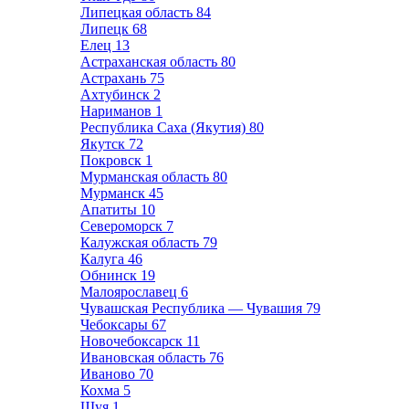
Липецкая область
84
Липецк
68
Елец
13
Астраханская область
80
Астрахань
75
Ахтубинск
2
Нариманов
1
Республика Саха (Якутия)
80
Якутск
72
Покровск
1
Мурманская область
80
Мурманск
45
Апатиты
10
Североморск
7
Калужская область
79
Калуга
46
Обнинск
19
Малоярославец
6
Чувашская Республика — Чувашия
79
Чебоксары
67
Новочебоксарск
11
Ивановская область
76
Иваново
70
Кохма
5
Шуя
1