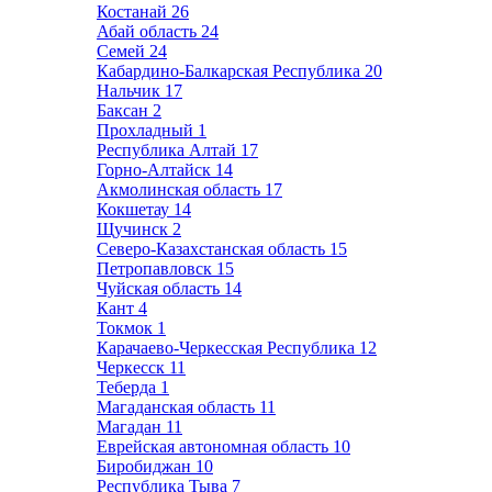
Костанай
26
Абай область
24
Семей
24
Кабардино-Балкарская Республика
20
Нальчик
17
Баксан
2
Прохладный
1
Республика Алтай
17
Горно-Алтайск
14
Акмолинская область
17
Кокшетау
14
Щучинск
2
Северо-Казахстанская область
15
Петропавловск
15
Чуйская область
14
Кант
4
Токмок
1
Карачаево-Черкесская Республика
12
Черкесск
11
Теберда
1
Магаданская область
11
Магадан
11
Еврейская автономная область
10
Биробиджан
10
Республика Тыва
7