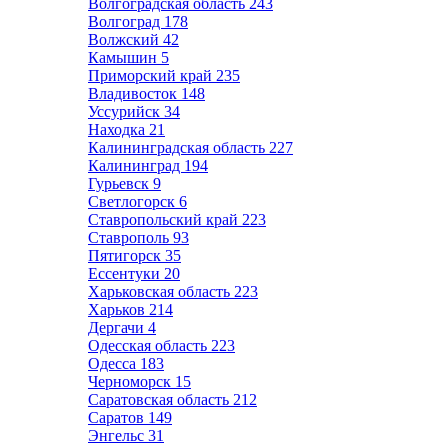
Волгоградская область
243
Волгоград
178
Волжский
42
Камышин
5
Приморский край
235
Владивосток
148
Уссурийск
34
Находка
21
Калининградская область
227
Калининград
194
Гурьевск
9
Светлогорск
6
Ставропольский край
223
Ставрополь
93
Пятигорск
35
Ессентуки
20
Харьковская область
223
Харьков
214
Дергачи
4
Одесская область
223
Одесса
183
Черноморск
15
Саратовская область
212
Саратов
149
Энгельс
31