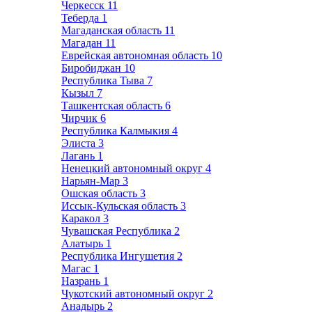
Черкесск
11
Теберда
1
Магаданская область
11
Магадан
11
Еврейская автономная область
10
Биробиджан
10
Республика Тыва
7
Кызыл
7
Ташкентская область
6
Чирчик
6
Республика Калмыкия
4
Элиста
3
Лагань
1
Ненецкий автономный округ
4
Нарьян-Мар
3
Ошская область
3
Иссык-Кульская область
3
Каракол
3
Чувашская Республика
2
Алатырь
1
Республика Ингушетия
2
Магас
1
Назрань
1
Чукотский автономный округ
2
Анадырь
2