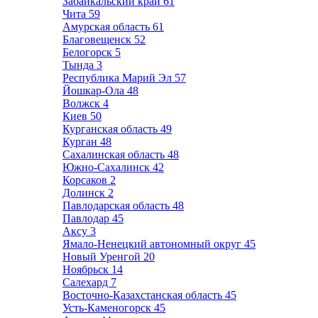
Забайкальский край
61
Чита
59
Амурская область
61
Благовещенск
52
Белогорск
5
Тында
3
Республика Марий Эл
57
Йошкар-Ола
48
Волжск
4
Киев
50
Курганская область
49
Курган
48
Сахалинская область
48
Южно-Сахалинск
42
Корсаков
2
Долинск
2
Павлодарская область
48
Павлодар
45
Аксу
3
Ямало-Ненецкий автономный округ
45
Новый Уренгой
20
Ноябрьск
14
Салехард
7
Восточно-Казахстанская область
45
Усть-Каменогорск
45