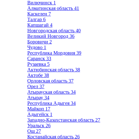
Вилючинск
1
Алматинская область
41
Каскелен
7
Талгар
6
Капшагай
4
Новгородская область
40
Великий Новгород
36
Боровичи
2
Чудово
1
Республика Мордовия
39
Саранск
33
Рузаевка
5
Актюбинская область
38
Актобе
38
Орловская область
37
Орел
37
Атырауская область
34
Атырау
34
Республика Адыгея
34
Майкоп
17
Адыгейск
1
Западно-Казахстанская область
27
Уральск
26
Ош
27
Костанайская область
26