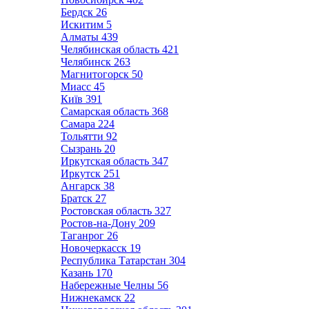
Бердск
26
Искитим
5
Алматы
439
Челябинская область
421
Челябинск
263
Магнитогорск
50
Миасс
45
Київ
391
Самарская область
368
Самара
224
Тольятти
92
Сызрань
20
Иркутская область
347
Иркутск
251
Ангарск
38
Братск
27
Ростовская область
327
Ростов-на-Дону
209
Таганрог
26
Новочеркасск
19
Республика Татарстан
304
Казань
170
Набережные Челны
56
Нижнекамск
22