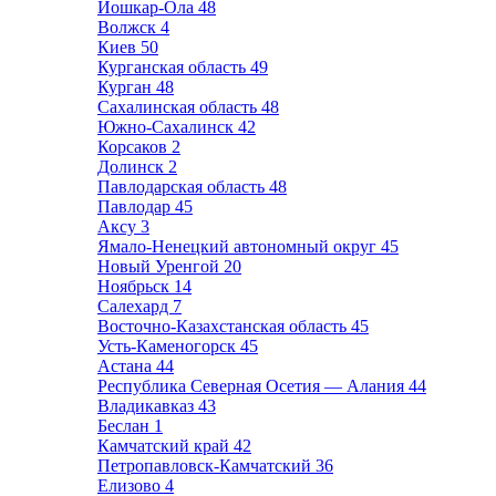
Йошкар-Ола
48
Волжск
4
Киев
50
Курганская область
49
Курган
48
Сахалинская область
48
Южно-Сахалинск
42
Корсаков
2
Долинск
2
Павлодарская область
48
Павлодар
45
Аксу
3
Ямало-Ненецкий автономный округ
45
Новый Уренгой
20
Ноябрьск
14
Салехард
7
Восточно-Казахстанская область
45
Усть-Каменогорск
45
Астана
44
Республика Северная Осетия — Алания
44
Владикавказ
43
Беслан
1
Камчатский край
42
Петропавловск-Камчатский
36
Елизово
4