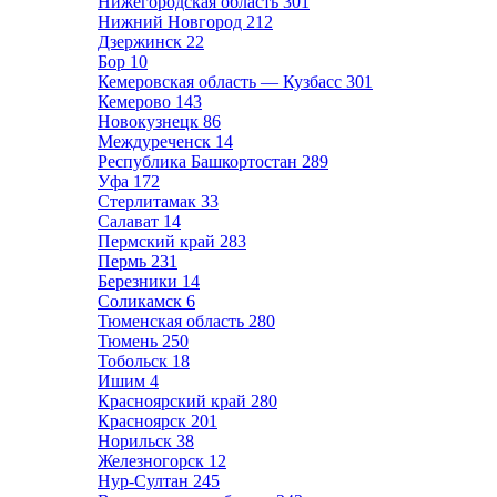
Нижегородская область
301
Нижний Новгород
212
Дзержинск
22
Бор
10
Кемеровская область — Кузбасс
301
Кемерово
143
Новокузнецк
86
Междуреченск
14
Республика Башкортостан
289
Уфа
172
Стерлитамак
33
Салават
14
Пермский край
283
Пермь
231
Березники
14
Соликамск
6
Тюменская область
280
Тюмень
250
Тобольск
18
Ишим
4
Красноярский край
280
Красноярск
201
Норильск
38
Железногорск
12
Нур-Султан
245