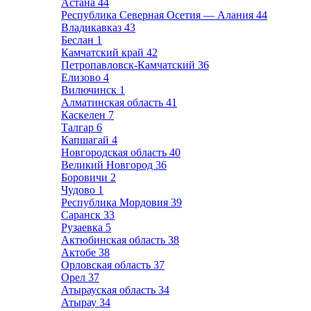
Астана
44
Республика Северная Осетия — Алания
44
Владикавказ
43
Беслан
1
Камчатский край
42
Петропавловск-Камчатский
36
Елизово
4
Вилючинск
1
Алматинская область
41
Каскелен
7
Талгар
6
Капшагай
4
Новгородская область
40
Великий Новгород
36
Боровичи
2
Чудово
1
Республика Мордовия
39
Саранск
33
Рузаевка
5
Актюбинская область
38
Актобе
38
Орловская область
37
Орел
37
Атырауская область
34
Атырау
34