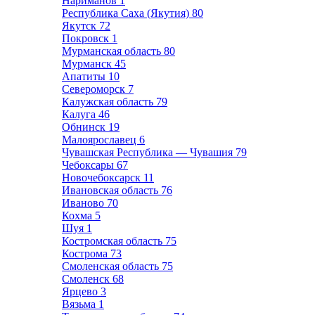
Нариманов
1
Республика Саха (Якутия)
80
Якутск
72
Покровск
1
Мурманская область
80
Мурманск
45
Апатиты
10
Североморск
7
Калужская область
79
Калуга
46
Обнинск
19
Малоярославец
6
Чувашская Республика — Чувашия
79
Чебоксары
67
Новочебоксарск
11
Ивановская область
76
Иваново
70
Кохма
5
Шуя
1
Костромская область
75
Кострома
73
Смоленская область
75
Смоленск
68
Ярцево
3
Вязьма
1