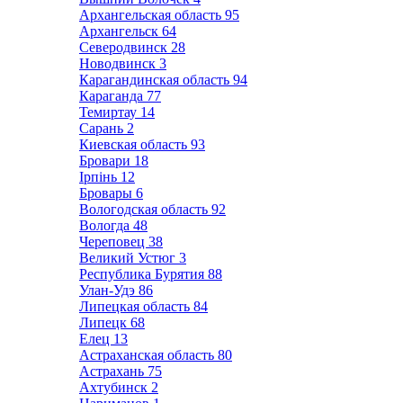
Архангельская область
95
Архангельск
64
Северодвинск
28
Новодвинск
3
Карагандинская область
94
Караганда
77
Темиртау
14
Сарань
2
Киевская область
93
Бровари
18
Ірпінь
12
Бровары
6
Вологодская область
92
Вологда
48
Череповец
38
Великий Устюг
3
Республика Бурятия
88
Улан-Удэ
86
Липецкая область
84
Липецк
68
Елец
13
Астраханская область
80
Астрахань
75
Ахтубинск
2