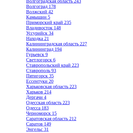
Волгоградская область
243
Волгоград
178
Волжский
42
Камышин
5
Приморский край
235
Владивосток
148
Уссурийск
34
Находка
21
Калининградская область
227
Калининград
194
Гурьевск
9
Светлогорск
6
Ставропольский край
223
Ставрополь
93
Пятигорск
35
Ессентуки
20
Харьковская область
223
Харьков
214
Дергачи
4
Одесская область
223
Одесса
183
Черноморск
15
Саратовская область
212
Саратов
149
Энгельс
31