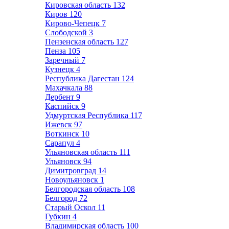
Кировская область
132
Киров
120
Кирово-Чепецк
7
Слободской
3
Пензенская область
127
Пенза
105
Заречный
7
Кузнецк
4
Республика Дагестан
124
Махачкала
88
Дербент
9
Каспийск
9
Удмуртская Республика
117
Ижевск
97
Воткинск
10
Сарапул
4
Ульяновская область
111
Ульяновск
94
Димитровград
14
Новоульяновск
1
Белгородская область
108
Белгород
72
Старый Оскол
11
Губкин
4
Владимирская область
100