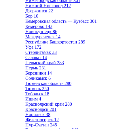
Нижегородская область
301
Нижний Новгород
212
Дзержинск
22
Бор
10
Кемеровская область — Кузбасс
301
Кемерово
143
Новокузнецк
86
Междуреченск
14
Республика Башкортостан
289
Уфа
172
Стерлитамак
33
Салават
14
Пермский край
283
Пермь
231
Березники
14
Соликамск
6
Тюменская область
280
Тюмень
250
Тобольск
18
Ишим
4
Красноярский край
280
Красноярск
201
Норильск
38
Железногорск
12
Нур-Султан
245