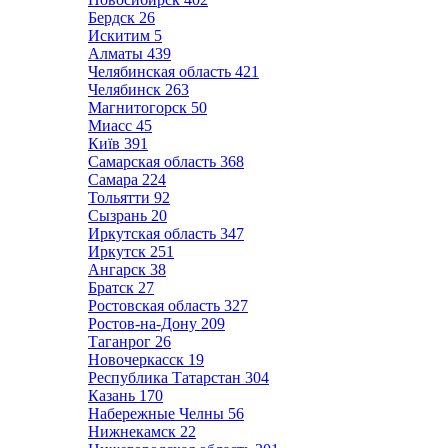
Бердск
26
Искитим
5
Алматы
439
Челябинская область
421
Челябинск
263
Магнитогорск
50
Миасс
45
Київ
391
Самарская область
368
Самара
224
Тольятти
92
Сызрань
20
Иркутская область
347
Иркутск
251
Ангарск
38
Братск
27
Ростовская область
327
Ростов-на-Дону
209
Таганрог
26
Новочеркасск
19
Республика Татарстан
304
Казань
170
Набережные Челны
56
Нижнекамск
22