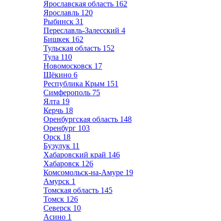
Ярославская область
162
Ярославль
120
Рыбинск
31
Переславль-Залесский
4
Бишкек
162
Тульская область
152
Тула
110
Новомосковск
17
Щёкино
6
Республика Крым
151
Симферополь
75
Ялта
19
Керчь
18
Оренбургская область
148
Оренбург
103
Орск
18
Бузулук
11
Хабаровский край
146
Хабаровск
126
Комсомольск-на-Амуре
19
Амурск
1
Томская область
145
Томск
126
Северск
10
Асино
1