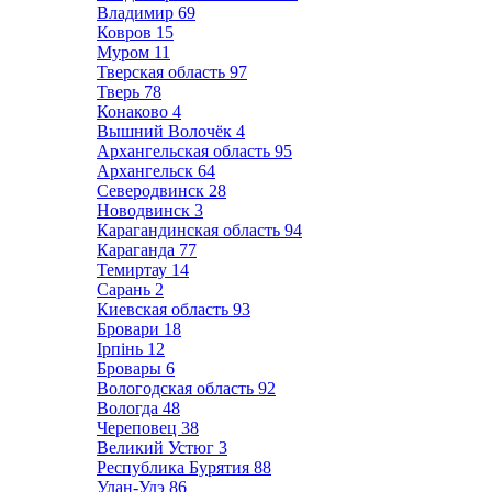
Владимир
69
Ковров
15
Муром
11
Тверская область
97
Тверь
78
Конаково
4
Вышний Волочёк
4
Архангельская область
95
Архангельск
64
Северодвинск
28
Новодвинск
3
Карагандинская область
94
Караганда
77
Темиртау
14
Сарань
2
Киевская область
93
Бровари
18
Ірпінь
12
Бровары
6
Вологодская область
92
Вологда
48
Череповец
38
Великий Устюг
3
Республика Бурятия
88
Улан-Удэ
86