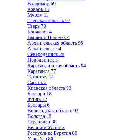
Владимир
69
Ковров
15
Муром
11
Тверская область
97
Тверь
78
Конаково
4
Вышний Волочёк
4
Архангельская область
95
Архангельск
64
Северодвинск
28
Новодвинск
3
Карагандинская область
94
Караганда
77
Темиртау
14
Сарань
2
Киевская область
93
Бровари
18
Ірпінь
12
Бровары
6
Вологодская область
92
Вологда
48
Череповец
38
Великий Устюг
3
Республика Бурятия
88
Улан-Удэ
86