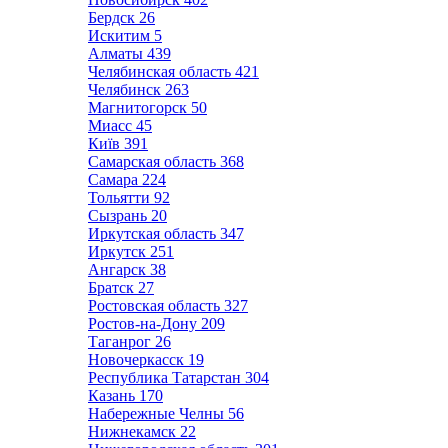
Бердск
26
Искитим
5
Алматы
439
Челябинская область
421
Челябинск
263
Магнитогорск
50
Миасс
45
Київ
391
Самарская область
368
Самара
224
Тольятти
92
Сызрань
20
Иркутская область
347
Иркутск
251
Ангарск
38
Братск
27
Ростовская область
327
Ростов-на-Дону
209
Таганрог
26
Новочеркасск
19
Республика Татарстан
304
Казань
170
Набережные Челны
56
Нижнекамск
22