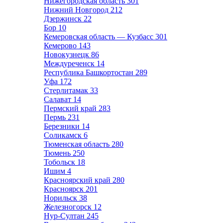
Нижегородская область
301
Нижний Новгород
212
Дзержинск
22
Бор
10
Кемеровская область — Кузбасс
301
Кемерово
143
Новокузнецк
86
Междуреченск
14
Республика Башкортостан
289
Уфа
172
Стерлитамак
33
Салават
14
Пермский край
283
Пермь
231
Березники
14
Соликамск
6
Тюменская область
280
Тюмень
250
Тобольск
18
Ишим
4
Красноярский край
280
Красноярск
201
Норильск
38
Железногорск
12
Нур-Султан
245