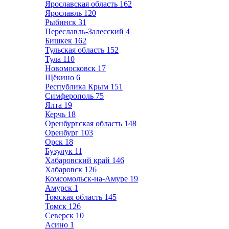
Ярославская область
162
Ярославль
120
Рыбинск
31
Переславль-Залесский
4
Бишкек
162
Тульская область
152
Тула
110
Новомосковск
17
Щёкино
6
Республика Крым
151
Симферополь
75
Ялта
19
Керчь
18
Оренбургская область
148
Оренбург
103
Орск
18
Бузулук
11
Хабаровский край
146
Хабаровск
126
Комсомольск-на-Амуре
19
Амурск
1
Томская область
145
Томск
126
Северск
10
Асино
1