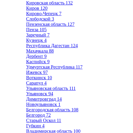
Кировская область
132
Киров
120
Кирово-Чепецк
7
Слободской
3
Пензенская область
127
Пенза
105
Заречный
7
Кузнецк
4
Республика Дагестан
124
Махачкала
88
Дербент
9
Каспийск
9
Удмуртская Республика
117
Ижевск
97
Воткинск
10
Сарапул
4
Ульяновская область
111
Ульяновск
94
Димитровград
14
Новоульяновск
1
Белгородская область
108
Белгород
72
Старый Оскол
11
Губкин
4
Владимирская область
100