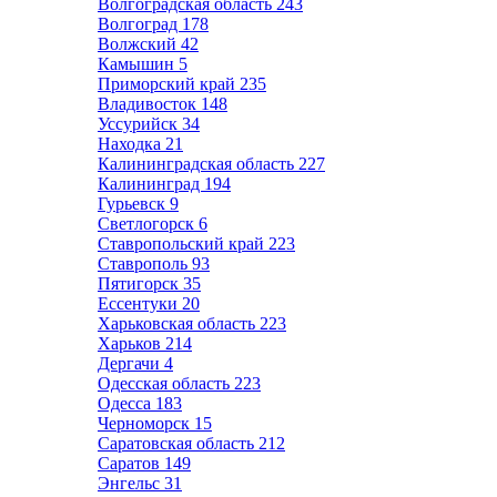
Волгоградская область
243
Волгоград
178
Волжский
42
Камышин
5
Приморский край
235
Владивосток
148
Уссурийск
34
Находка
21
Калининградская область
227
Калининград
194
Гурьевск
9
Светлогорск
6
Ставропольский край
223
Ставрополь
93
Пятигорск
35
Ессентуки
20
Харьковская область
223
Харьков
214
Дергачи
4
Одесская область
223
Одесса
183
Черноморск
15
Саратовская область
212
Саратов
149
Энгельс
31