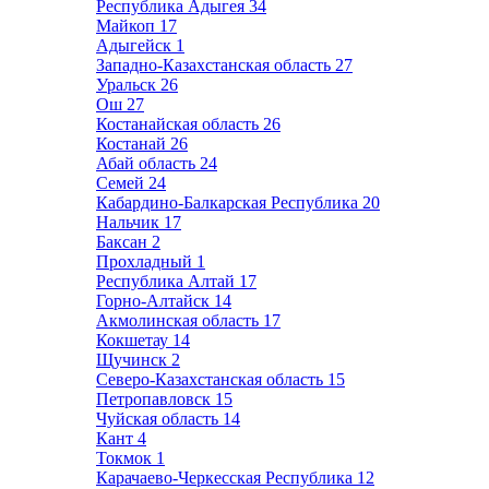
Республика Адыгея
34
Майкоп
17
Адыгейск
1
Западно-Казахстанская область
27
Уральск
26
Ош
27
Костанайская область
26
Костанай
26
Абай область
24
Семей
24
Кабардино-Балкарская Республика
20
Нальчик
17
Баксан
2
Прохладный
1
Республика Алтай
17
Горно-Алтайск
14
Акмолинская область
17
Кокшетау
14
Щучинск
2
Северо-Казахстанская область
15
Петропавловск
15
Чуйская область
14
Кант
4
Токмок
1
Карачаево-Черкесская Республика
12