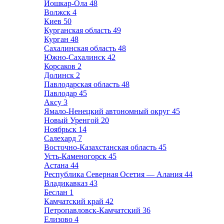
Йошкар-Ола
48
Волжск
4
Киев
50
Курганская область
49
Курган
48
Сахалинская область
48
Южно-Сахалинск
42
Корсаков
2
Долинск
2
Павлодарская область
48
Павлодар
45
Аксу
3
Ямало-Ненецкий автономный округ
45
Новый Уренгой
20
Ноябрьск
14
Салехард
7
Восточно-Казахстанская область
45
Усть-Каменогорск
45
Астана
44
Республика Северная Осетия — Алания
44
Владикавказ
43
Беслан
1
Камчатский край
42
Петропавловск-Камчатский
36
Елизово
4