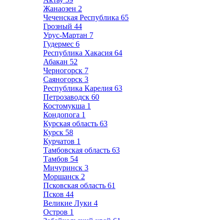
Жанаозен
2
Чеченская Республика
65
Грозный
44
Урус-Мартан
7
Гудермес
6
Республика Хакасия
64
Абакан
52
Черногорск
7
Саяногорск
3
Республика Карелия
63
Петрозаводск
60
Костомукша
1
Кондопога
1
Курская область
63
Курск
58
Курчатов
1
Тамбовская область
63
Тамбов
54
Мичуринск
3
Моршанск
2
Псковская область
61
Псков
44
Великие Луки
4
Остров
1