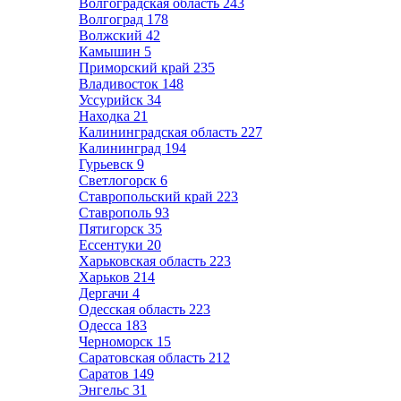
Волгоградская область
243
Волгоград
178
Волжский
42
Камышин
5
Приморский край
235
Владивосток
148
Уссурийск
34
Находка
21
Калининградская область
227
Калининград
194
Гурьевск
9
Светлогорск
6
Ставропольский край
223
Ставрополь
93
Пятигорск
35
Ессентуки
20
Харьковская область
223
Харьков
214
Дергачи
4
Одесская область
223
Одесса
183
Черноморск
15
Саратовская область
212
Саратов
149
Энгельс
31