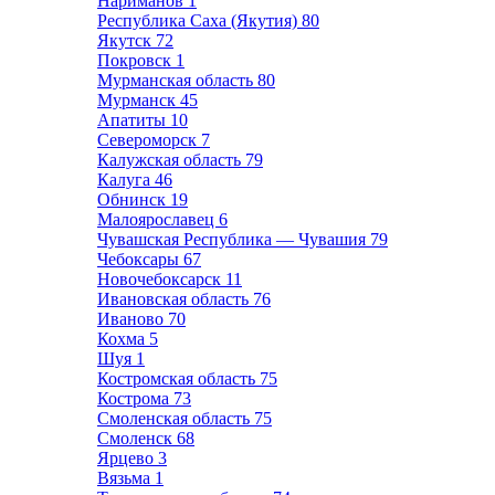
Нариманов
1
Республика Саха (Якутия)
80
Якутск
72
Покровск
1
Мурманская область
80
Мурманск
45
Апатиты
10
Североморск
7
Калужская область
79
Калуга
46
Обнинск
19
Малоярославец
6
Чувашская Республика — Чувашия
79
Чебоксары
67
Новочебоксарск
11
Ивановская область
76
Иваново
70
Кохма
5
Шуя
1
Костромская область
75
Кострома
73
Смоленская область
75
Смоленск
68
Ярцево
3
Вязьма
1