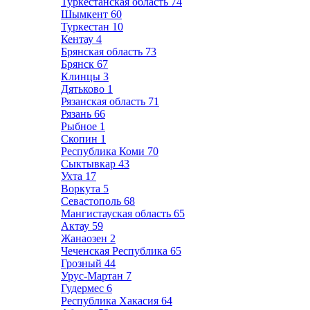
Туркестанская область
74
Шымкент
60
Туркестан
10
Кентау
4
Брянская область
73
Брянск
67
Клинцы
3
Дятьково
1
Рязанская область
71
Рязань
66
Рыбное
1
Скопин
1
Республика Коми
70
Сыктывкар
43
Ухта
17
Воркута
5
Севастополь
68
Мангистауская область
65
Актау
59
Жанаозен
2
Чеченская Республика
65
Грозный
44
Урус-Мартан
7
Гудермес
6
Республика Хакасия
64