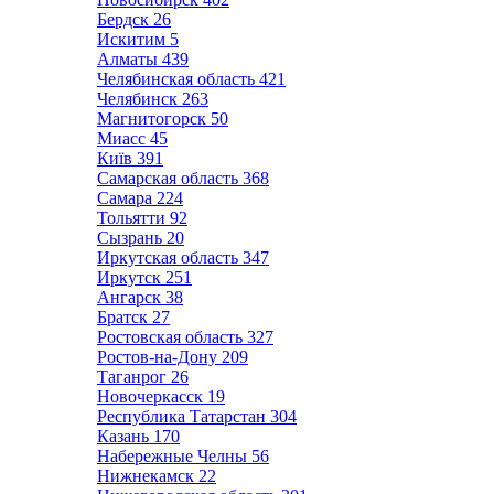
Бердск
26
Искитим
5
Алматы
439
Челябинская область
421
Челябинск
263
Магнитогорск
50
Миасс
45
Київ
391
Самарская область
368
Самара
224
Тольятти
92
Сызрань
20
Иркутская область
347
Иркутск
251
Ангарск
38
Братск
27
Ростовская область
327
Ростов-на-Дону
209
Таганрог
26
Новочеркасск
19
Республика Татарстан
304
Казань
170
Набережные Челны
56
Нижнекамск
22