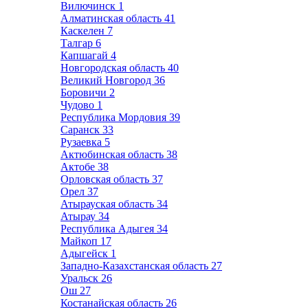
Вилючинск
1
Алматинская область
41
Каскелен
7
Талгар
6
Капшагай
4
Новгородская область
40
Великий Новгород
36
Боровичи
2
Чудово
1
Республика Мордовия
39
Саранск
33
Рузаевка
5
Актюбинская область
38
Актобе
38
Орловская область
37
Орел
37
Атырауская область
34
Атырау
34
Республика Адыгея
34
Майкоп
17
Адыгейск
1
Западно-Казахстанская область
27
Уральск
26
Ош
27
Костанайская область
26