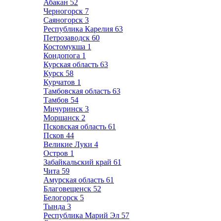
Абакан
52
Черногорск
7
Саяногорск
3
Республика Карелия
63
Петрозаводск
60
Костомукша
1
Кондопога
1
Курская область
63
Курск
58
Курчатов
1
Тамбовская область
63
Тамбов
54
Мичуринск
3
Моршанск
2
Псковская область
61
Псков
44
Великие Луки
4
Остров
1
Забайкальский край
61
Чита
59
Амурская область
61
Благовещенск
52
Белогорск
5
Тында
3
Республика Марий Эл
57