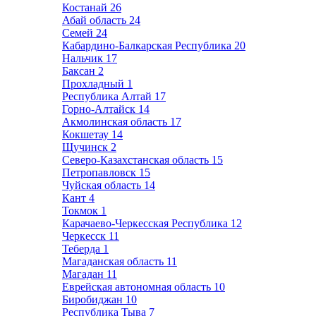
Костанай
26
Абай область
24
Семей
24
Кабардино-Балкарская Республика
20
Нальчик
17
Баксан
2
Прохладный
1
Республика Алтай
17
Горно-Алтайск
14
Акмолинская область
17
Кокшетау
14
Щучинск
2
Северо-Казахстанская область
15
Петропавловск
15
Чуйская область
14
Кант
4
Токмок
1
Карачаево-Черкесская Республика
12
Черкесск
11
Теберда
1
Магаданская область
11
Магадан
11
Еврейская автономная область
10
Биробиджан
10
Республика Тыва
7