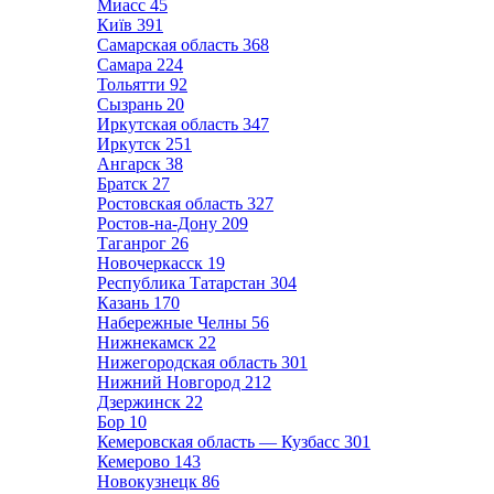
Миасс
45
Київ
391
Самарская область
368
Самара
224
Тольятти
92
Сызрань
20
Иркутская область
347
Иркутск
251
Ангарск
38
Братск
27
Ростовская область
327
Ростов-на-Дону
209
Таганрог
26
Новочеркасск
19
Республика Татарстан
304
Казань
170
Набережные Челны
56
Нижнекамск
22
Нижегородская область
301
Нижний Новгород
212
Дзержинск
22
Бор
10
Кемеровская область — Кузбасс
301
Кемерово
143
Новокузнецк
86