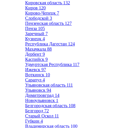
Кировская область
132
Киров
120
Кирово-Чепецк
7
Слободской
3
Пензенская область
127
Пенза
105
Заречный
7
Кузнецк
4
Республика Дагестан
124
Махачкала
88
Дербент
9
Каспийск
9
Удмуртская Республика
117
Ижевск
97
Воткинск
10
Сарапул
4
Ульяновская область
111
Ульяновск
94
Димитровград
14
Новоульяновск
1
Белгородская область
108
Белгород
72
Старый Оскол
11
Губкин
4
Владимирская область
100