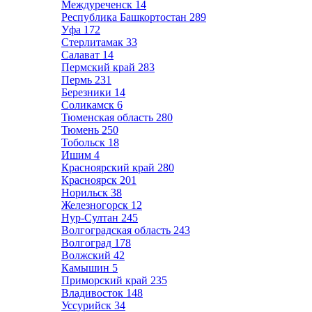
Междуреченск
14
Республика Башкортостан
289
Уфа
172
Стерлитамак
33
Салават
14
Пермский край
283
Пермь
231
Березники
14
Соликамск
6
Тюменская область
280
Тюмень
250
Тобольск
18
Ишим
4
Красноярский край
280
Красноярск
201
Норильск
38
Железногорск
12
Нур-Султан
245
Волгоградская область
243
Волгоград
178
Волжский
42
Камышин
5
Приморский край
235
Владивосток
148
Уссурийск
34