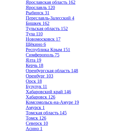
Ярославская область
162
Ярославль
120
Рыбинск
31
Переславль-Залесский
4
Бишкек
162
Тульская область
152
Тула
110
Новомосковск
17
Щёкино
6
Республика Крым
151
Симферополь
75
Ялта
19
Керчь
18
Оренбургская область
148
Оренбург
103
Орск
18
Бузулук
11
Хабаровский край
146
Хабаровск
126
Комсомольск-на-Амуре
19
Амурск
1
Томская область
145
Томск
126
Северск
10
Асино
1