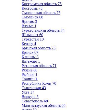
Костромская область
75
Кострома
73
Смоленская область
75
Смоленск
68
Ярцево
3
Вязьма
1
Туркестанская область
74
Шымкент
60
Туркестан
10
Кентау
4
Брянская область
73
Брянск
67
Клинцы
3
Дятьково
1
Рязанская область
71
Рязань
66
Рыбное
1
Скопин
1
Республика Коми
70
Сыктывкар
43
Ухта
17
Воркута
5
Севастополь
68
Мангистауская область
65
Актау
59