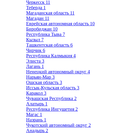
Черкесск
11
Теберда
1
Магаданская область
11
Магадан
11
Еврейская автономная область
10
Биробиджан
10
Республика Тыва
7
Кызыл
7
Ташкентская область
6
Чирчик
6
Республика Калмыкия
4
Элиста
3
Лагань
1
Ненецкий автономный округ
4
Нарьян-Мар
3
Ошская область
3
Иссык-Кульская область
3
Каракол
3
Чувашская Республика
2
Алатырь
1
Республика Ингушетия
2
Магас
1
Назрань
1
Чукотский автономный округ
2
Анадырь
2