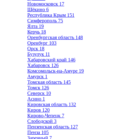
Новомосковск
17
Щёкино
6
Республика Крым
151
Симферополь
75
Ялта
19
Керчь
18
Оренбургская область
148
Оренбург
103
Орск
18
Бузулук
11
Хабаровский край
146
Хабаровск
126
Комсомольск-на-Амуре
19
Амурск
1
Томская область
145
Томск
126
Северск
10
Асино
1
Кировская область
132
Киров
120
Кирово-Чепецк
7
Слободской
3
Пензенская область
127
Пенза
105
Заречный
7