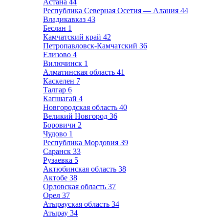
Астана
44
Республика Северная Осетия — Алания
44
Владикавказ
43
Беслан
1
Камчатский край
42
Петропавловск-Камчатский
36
Елизово
4
Вилючинск
1
Алматинская область
41
Каскелен
7
Талгар
6
Капшагай
4
Новгородская область
40
Великий Новгород
36
Боровичи
2
Чудово
1
Республика Мордовия
39
Саранск
33
Рузаевка
5
Актюбинская область
38
Актобе
38
Орловская область
37
Орел
37
Атырауская область
34
Атырау
34