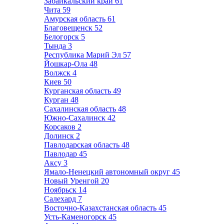
Забайкальский край
61
Чита
59
Амурская область
61
Благовещенск
52
Белогорск
5
Тында
3
Республика Марий Эл
57
Йошкар-Ола
48
Волжск
4
Киев
50
Курганская область
49
Курган
48
Сахалинская область
48
Южно-Сахалинск
42
Корсаков
2
Долинск
2
Павлодарская область
48
Павлодар
45
Аксу
3
Ямало-Ненецкий автономный округ
45
Новый Уренгой
20
Ноябрьск
14
Салехард
7
Восточно-Казахстанская область
45
Усть-Каменогорск
45