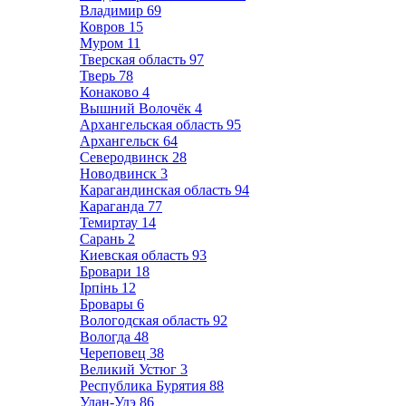
Владимир
69
Ковров
15
Муром
11
Тверская область
97
Тверь
78
Конаково
4
Вышний Волочёк
4
Архангельская область
95
Архангельск
64
Северодвинск
28
Новодвинск
3
Карагандинская область
94
Караганда
77
Темиртау
14
Сарань
2
Киевская область
93
Бровари
18
Ірпінь
12
Бровары
6
Вологодская область
92
Вологда
48
Череповец
38
Великий Устюг
3
Республика Бурятия
88
Улан-Удэ
86