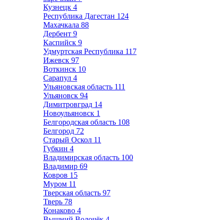
Кузнецк
4
Республика Дагестан
124
Махачкала
88
Дербент
9
Каспийск
9
Удмуртская Республика
117
Ижевск
97
Воткинск
10
Сарапул
4
Ульяновская область
111
Ульяновск
94
Димитровград
14
Новоульяновск
1
Белгородская область
108
Белгород
72
Старый Оскол
11
Губкин
4
Владимирская область
100
Владимир
69
Ковров
15
Муром
11
Тверская область
97
Тверь
78
Конаково
4
Вышний Волочёк
4