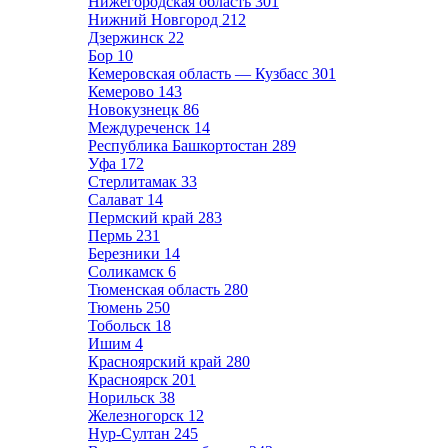
Нижегородская область
301
Нижний Новгород
212
Дзержинск
22
Бор
10
Кемеровская область — Кузбасс
301
Кемерово
143
Новокузнецк
86
Междуреченск
14
Республика Башкортостан
289
Уфа
172
Стерлитамак
33
Салават
14
Пермский край
283
Пермь
231
Березники
14
Соликамск
6
Тюменская область
280
Тюмень
250
Тобольск
18
Ишим
4
Красноярский край
280
Красноярск
201
Норильск
38
Железногорск
12
Нур-Султан
245