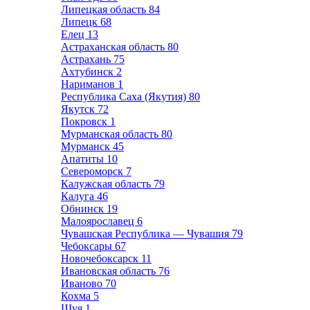
Липецкая область
84
Липецк
68
Елец
13
Астраханская область
80
Астрахань
75
Ахтубинск
2
Нариманов
1
Республика Саха (Якутия)
80
Якутск
72
Покровск
1
Мурманская область
80
Мурманск
45
Апатиты
10
Североморск
7
Калужская область
79
Калуга
46
Обнинск
19
Малоярославец
6
Чувашская Республика — Чувашия
79
Чебоксары
67
Новочебоксарск
11
Ивановская область
76
Иваново
70
Кохма
5
Шуя
1