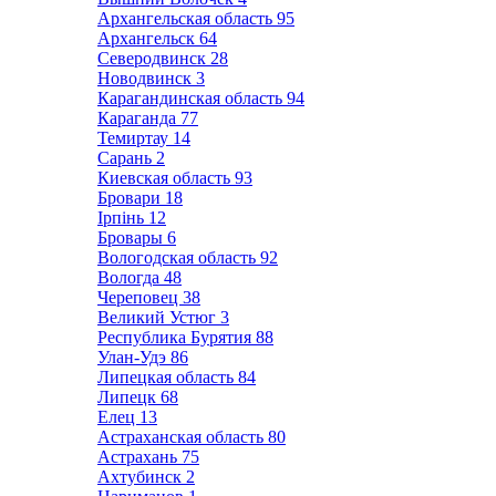
Архангельская область
95
Архангельск
64
Северодвинск
28
Новодвинск
3
Карагандинская область
94
Караганда
77
Темиртау
14
Сарань
2
Киевская область
93
Бровари
18
Ірпінь
12
Бровары
6
Вологодская область
92
Вологда
48
Череповец
38
Великий Устюг
3
Республика Бурятия
88
Улан-Удэ
86
Липецкая область
84
Липецк
68
Елец
13
Астраханская область
80
Астрахань
75
Ахтубинск
2