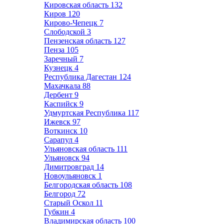
Кировская область
132
Киров
120
Кирово-Чепецк
7
Слободской
3
Пензенская область
127
Пенза
105
Заречный
7
Кузнецк
4
Республика Дагестан
124
Махачкала
88
Дербент
9
Каспийск
9
Удмуртская Республика
117
Ижевск
97
Воткинск
10
Сарапул
4
Ульяновская область
111
Ульяновск
94
Димитровград
14
Новоульяновск
1
Белгородская область
108
Белгород
72
Старый Оскол
11
Губкин
4
Владимирская область
100