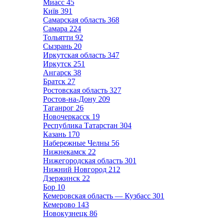
Миасс
45
Київ
391
Самарская область
368
Самара
224
Тольятти
92
Сызрань
20
Иркутская область
347
Иркутск
251
Ангарск
38
Братск
27
Ростовская область
327
Ростов-на-Дону
209
Таганрог
26
Новочеркасск
19
Республика Татарстан
304
Казань
170
Набережные Челны
56
Нижнекамск
22
Нижегородская область
301
Нижний Новгород
212
Дзержинск
22
Бор
10
Кемеровская область — Кузбасс
301
Кемерово
143
Новокузнецк
86