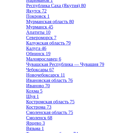
Нариманов
1
Республика Саха (Якутия)
80
Якутск
72
Покровск
1
Мурманская область
80
Мурманск
45
Апатиты
10
Североморск
7
Калужская область
79
Калуга
46
Обнинск
19
Малоярославец
6
Чувашская Республика — Чувашия
79
Чебоксары
67
Новочебоксарск
11
Ивановская область
76
Иваново
70
Кохма
5
Шуя
1
Костромская область
75
Кострома
73
Смоленская область
75
Смоленск
68
Ярцево
3
Вязьма
1