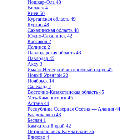
Йошкар-Ола
48
Волжск
4
Киев
50
Курганская область
49
Курган
48
Сахалинская область
48
Южно-Сахалинск
42
Корсаков
2
Долинск
2
Павлодарская область
48
Павлодар
45
Аксу
3
Ямало-Ненецкий автономный округ
45
Новый Уренгой
20
Ноябрьск
14
Салехард
7
Восточно-Казахстанская область
45
Усть-Каменогорск
45
Астана
44
Республика Северная Осетия — Алания
44
Владикавказ
43
Беслан
1
Камчатский край
42
Петропавловск-Камчатский
36
Елизово
4