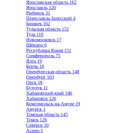
Ярославская область
162
Ярославль
120
Рыбинск
31
Переславль-Залесский
4
Бишкек
162
Тульская область
152
Тула
110
Новомосковск
17
Щёкино
6
Республика Крым
151
Симферополь
75
Ялта
19
Керчь
18
Оренбургская область
148
Оренбург
103
Орск
18
Бузулук
11
Хабаровский край
146
Хабаровск
126
Комсомольск-на-Амуре
19
Амурск
1
Томская область
145
Томск
126
Северск
10
Асино
1