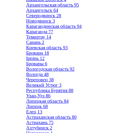
Архангельская область
95
Архангельск
64
Северодвинск
28
Новодвинск
3
Карагандинская область
94
Караганда
77
Темиртау
14
Сарань
2
Киевская область
93
Бровари
18
Ірпінь
12
Бровары
6
Вологодская область
92
Вологда
48
Череповец
38
Великий Устюг
3
Республика Бурятия
88
Улан-Удэ
86
Липецкая область
84
Липецк
68
Елец
13
Астраханская область
80
Астрахань
75
Ахтубинск
2