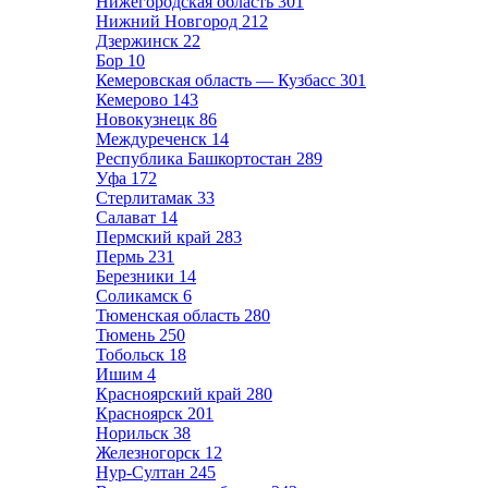
Нижегородская область
301
Нижний Новгород
212
Дзержинск
22
Бор
10
Кемеровская область — Кузбасс
301
Кемерово
143
Новокузнецк
86
Междуреченск
14
Республика Башкортостан
289
Уфа
172
Стерлитамак
33
Салават
14
Пермский край
283
Пермь
231
Березники
14
Соликамск
6
Тюменская область
280
Тюмень
250
Тобольск
18
Ишим
4
Красноярский край
280
Красноярск
201
Норильск
38
Железногорск
12
Нур-Султан
245