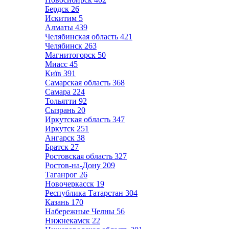
Бердск
26
Искитим
5
Алматы
439
Челябинская область
421
Челябинск
263
Магнитогорск
50
Миасс
45
Київ
391
Самарская область
368
Самара
224
Тольятти
92
Сызрань
20
Иркутская область
347
Иркутск
251
Ангарск
38
Братск
27
Ростовская область
327
Ростов-на-Дону
209
Таганрог
26
Новочеркасск
19
Республика Татарстан
304
Казань
170
Набережные Челны
56
Нижнекамск
22