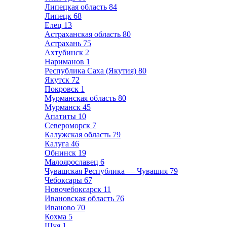
Липецкая область
84
Липецк
68
Елец
13
Астраханская область
80
Астрахань
75
Ахтубинск
2
Нариманов
1
Республика Саха (Якутия)
80
Якутск
72
Покровск
1
Мурманская область
80
Мурманск
45
Апатиты
10
Североморск
7
Калужская область
79
Калуга
46
Обнинск
19
Малоярославец
6
Чувашская Республика — Чувашия
79
Чебоксары
67
Новочебоксарск
11
Ивановская область
76
Иваново
70
Кохма
5
Шуя
1