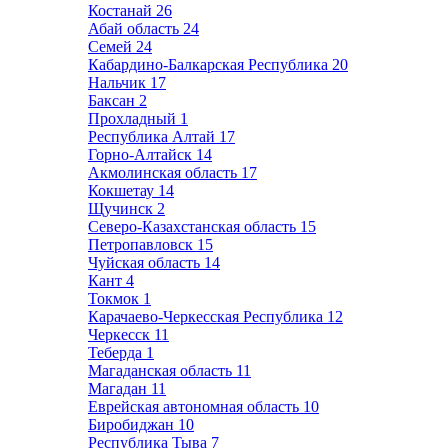
Костанай
26
Абай область
24
Семей
24
Кабардино-Балкарская Республика
20
Нальчик
17
Баксан
2
Прохладный
1
Республика Алтай
17
Горно-Алтайск
14
Акмолинская область
17
Кокшетау
14
Щучинск
2
Северо-Казахстанская область
15
Петропавловск
15
Чуйская область
14
Кант
4
Токмок
1
Карачаево-Черкесская Республика
12
Черкесск
11
Теберда
1
Магаданская область
11
Магадан
11
Еврейская автономная область
10
Биробиджан
10
Республика Тыва
7