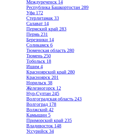
Междуреченск
14
Республика Башкортостан
289
Уфа
172
Стерлитамак
33
Салават
14
Пермский край
283
Пермь
231
Березники
14
Соликамск
6
Тюменская область
280
Тюмень
250
Тобольск
18
Ишим
4
Красноярский край
280
Красноярск
201
Норильск
38
Железногорск
12
Нур-Султан
245
Волгоградская область
243
Волгоград
178
Волжский
42
Камышин
5
Приморский край
235
Владивосток
148
Уссурийск
34