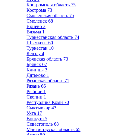
Костромская область
75
Кострома
73
Смоленская область
75
Смоленск
68
Ярцево
3
Вязьма
1
Туркестанская область
74
Шымкент
60
Туркестан
10
Кентау
4
Брянская область
73
Брянск
67
Клинцы
3
Дятьково
1
Рязанская область
71
Рязань
66
Рыбное
1
Скопин
1
Республика Коми
70
Сыктывкар
43
Ухта
17
Воркута
5
Севастополь
68
Мангистауская область
65
Актау
59