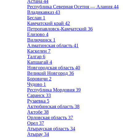
Астана
44
Республика Северная Осетия — Алания
44
Владикавказ
43
Беслан
1
Камчатский край
42
Петропавловск-Камчатский
36
Елизово
4
Вилючинск
1
Алматинская область
41
Каскелен
7
Талгар
6
Капшагай
4
Новгородская область
40
Великий Новгород
36
Боровичи
2
Чудово
1
Республика Мордовия
39
Саранск
33
Рузаевка
5
Актюбинская область
38
Актобе
38
Орловская область
37
Орел
37
Атырауская область
34
Атырау
34