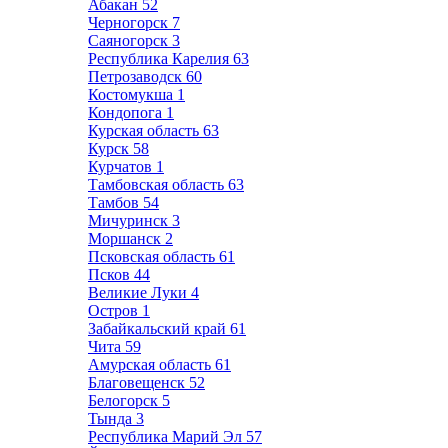
Абакан
52
Черногорск
7
Саяногорск
3
Республика Карелия
63
Петрозаводск
60
Костомукша
1
Кондопога
1
Курская область
63
Курск
58
Курчатов
1
Тамбовская область
63
Тамбов
54
Мичуринск
3
Моршанск
2
Псковская область
61
Псков
44
Великие Луки
4
Остров
1
Забайкальский край
61
Чита
59
Амурская область
61
Благовещенск
52
Белогорск
5
Тында
3
Республика Марий Эл
57