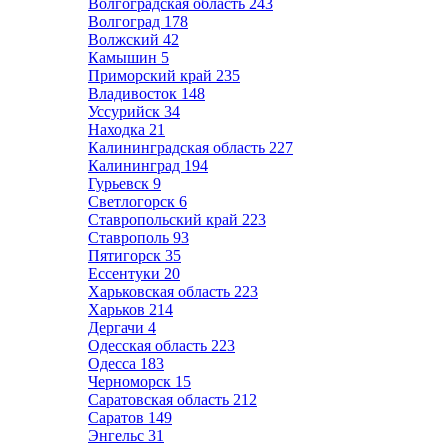
Волгоградская область
243
Волгоград
178
Волжский
42
Камышин
5
Приморский край
235
Владивосток
148
Уссурийск
34
Находка
21
Калининградская область
227
Калининград
194
Гурьевск
9
Светлогорск
6
Ставропольский край
223
Ставрополь
93
Пятигорск
35
Ессентуки
20
Харьковская область
223
Харьков
214
Дергачи
4
Одесская область
223
Одесса
183
Черноморск
15
Саратовская область
212
Саратов
149
Энгельс
31