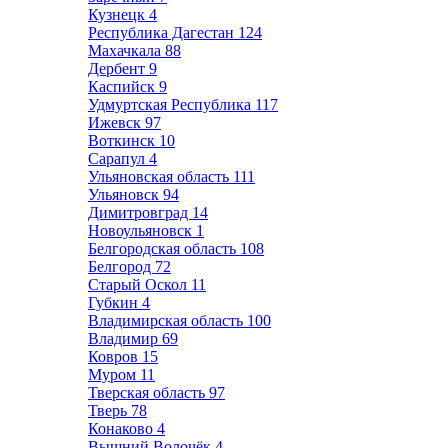
Кузнецк
4
Республика Дагестан
124
Махачкала
88
Дербент
9
Каспийск
9
Удмуртская Республика
117
Ижевск
97
Воткинск
10
Сарапул
4
Ульяновская область
111
Ульяновск
94
Димитровград
14
Новоульяновск
1
Белгородская область
108
Белгород
72
Старый Оскол
11
Губкин
4
Владимирская область
100
Владимир
69
Ковров
15
Муром
11
Тверская область
97
Тверь
78
Конаково
4
Вышний Волочёк
4