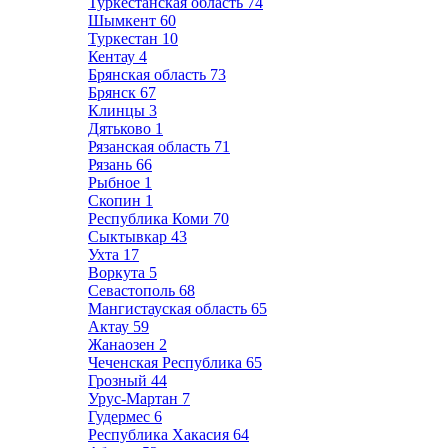
Туркестанская область
74
Шымкент
60
Туркестан
10
Кентау
4
Брянская область
73
Брянск
67
Клинцы
3
Дятьково
1
Рязанская область
71
Рязань
66
Рыбное
1
Скопин
1
Республика Коми
70
Сыктывкар
43
Ухта
17
Воркута
5
Севастополь
68
Мангистауская область
65
Актау
59
Жанаозен
2
Чеченская Республика
65
Грозный
44
Урус-Мартан
7
Гудермес
6
Республика Хакасия
64