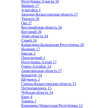
Республика Адыгея
34
Майкоп
17
Адыгейск
1
Западно-Казахстанская область
27
Уральск
26
Ош
27
Костанайская область
26
Костанай
26
Абай область
24
Семей
24
Кабардино-Балкарская Республика
20
Нальчик
17
Баксан
2
Прохладный
1
Республика Алтай
17
Горно-Алтайск
14
Акмолинская область
17
Кокшетау
14
Щучинск
2
Северо-Казахстанская область
15
Петропавловск
15
Чуйская область
14
Кант
4
Токмок
1
Карачаево-Черкесская Республика
12