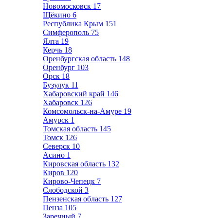
Новомосковск
17
Щёкино
6
Республика Крым
151
Симферополь
75
Ялта
19
Керчь
18
Оренбургская область
148
Оренбург
103
Орск
18
Бузулук
11
Хабаровский край
146
Хабаровск
126
Комсомольск-на-Амуре
19
Амурск
1
Томская область
145
Томск
126
Северск
10
Асино
1
Кировская область
132
Киров
120
Кирово-Чепецк
7
Слободской
3
Пензенская область
127
Пенза
105
Заречный
7