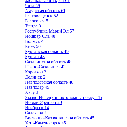
Забайкальский край
61
Чита
59
Амурская область
61
Благовещенск
52
Белогорск
5
Тында
3
Республика Марий Эл
57
Йошкар-Ола
48
Волжск
4
Киев
50
Курганская область
49
Курган
48
Сахалинская область
48
Южно-Сахалинск
42
Корсаков
2
Долинск
2
Павлодарская область
48
Павлодар
45
Аксу
3
Ямало-Ненецкий автономный округ
45
Новый Уренгой
20
Ноябрьск
14
Салехард
7
Восточно-Казахстанская область
45
Усть-Каменогорск
45