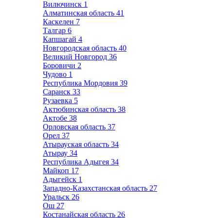
Вилючинск
1
Алматинская область
41
Каскелен
7
Талгар
6
Капшагай
4
Новгородская область
40
Великий Новгород
36
Боровичи
2
Чудово
1
Республика Мордовия
39
Саранск
33
Рузаевка
5
Актюбинская область
38
Актобе
38
Орловская область
37
Орел
37
Атырауская область
34
Атырау
34
Республика Адыгея
34
Майкоп
17
Адыгейск
1
Западно-Казахстанская область
27
Уральск
26
Ош
27
Костанайская область
26