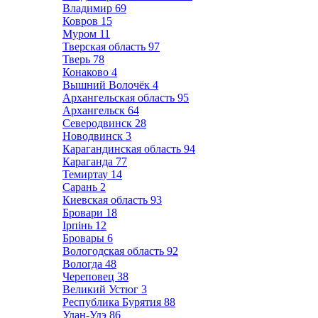
Владимир
69
Ковров
15
Муром
11
Тверская область
97
Тверь
78
Конаково
4
Вышний Волочёк
4
Архангельская область
95
Архангельск
64
Северодвинск
28
Новодвинск
3
Карагандинская область
94
Караганда
77
Темиртау
14
Сарань
2
Киевская область
93
Бровари
18
Ірпінь
12
Бровары
6
Вологодская область
92
Вологда
48
Череповец
38
Великий Устюг
3
Республика Бурятия
88
Улан-Удэ
86