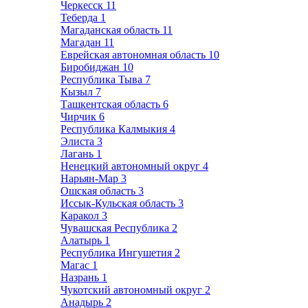
Черкесск
11
Теберда
1
Магаданская область
11
Магадан
11
Еврейская автономная область
10
Биробиджан
10
Республика Тыва
7
Кызыл
7
Ташкентская область
6
Чирчик
6
Республика Калмыкия
4
Элиста
3
Лагань
1
Ненецкий автономный округ
4
Нарьян-Мар
3
Ошская область
3
Иссык-Кульская область
3
Каракол
3
Чувашская Республика
2
Алатырь
1
Республика Ингушетия
2
Магас
1
Назрань
1
Чукотский автономный округ
2
Анадырь
2