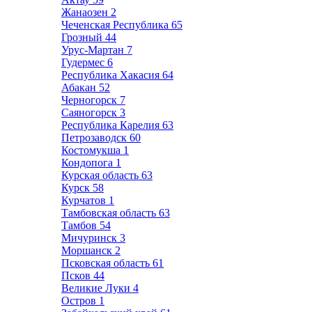
Жанаозен
2
Чеченская Республика
65
Грозный
44
Урус-Мартан
7
Гудермес
6
Республика Хакасия
64
Абакан
52
Черногорск
7
Саяногорск
3
Республика Карелия
63
Петрозаводск
60
Костомукша
1
Кондопога
1
Курская область
63
Курск
58
Курчатов
1
Тамбовская область
63
Тамбов
54
Мичуринск
3
Моршанск
2
Псковская область
61
Псков
44
Великие Луки
4
Остров
1