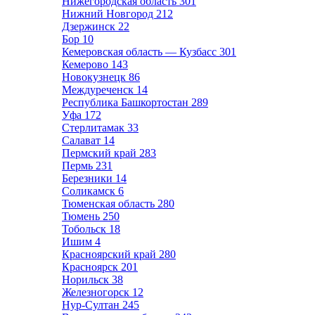
Нижегородская область
301
Нижний Новгород
212
Дзержинск
22
Бор
10
Кемеровская область — Кузбасс
301
Кемерово
143
Новокузнецк
86
Междуреченск
14
Республика Башкортостан
289
Уфа
172
Стерлитамак
33
Салават
14
Пермский край
283
Пермь
231
Березники
14
Соликамск
6
Тюменская область
280
Тюмень
250
Тобольск
18
Ишим
4
Красноярский край
280
Красноярск
201
Норильск
38
Железногорск
12
Нур-Султан
245