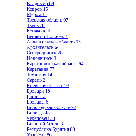
Владимир
69
Ковров
15
Муром
11
Тверская область
97
Тверь
78
Конаково
4
Вышний Волочёк
4
Архангельская область
95
Архангельск
64
Северодвинск
28
Новодвинск
3
Карагандинская область
94
Караганда
77
Темиртау
14
Сарань
2
Киевская область
93
Бровари
18
Ірпінь
12
Бровары
6
Вологодская область
92
Вологда
48
Череповец
38
Великий Устюг
3
Республика Бурятия
88
Улан-Удэ
86