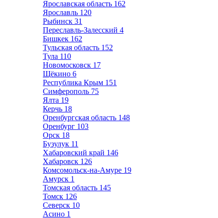
Ярославская область
162
Ярославль
120
Рыбинск
31
Переславль-Залесский
4
Бишкек
162
Тульская область
152
Тула
110
Новомосковск
17
Щёкино
6
Республика Крым
151
Симферополь
75
Ялта
19
Керчь
18
Оренбургская область
148
Оренбург
103
Орск
18
Бузулук
11
Хабаровский край
146
Хабаровск
126
Комсомольск-на-Амуре
19
Амурск
1
Томская область
145
Томск
126
Северск
10
Асино
1