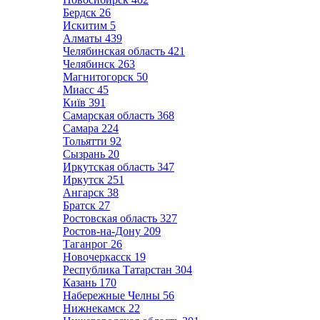
Бердск
26
Искитим
5
Алматы
439
Челябинская область
421
Челябинск
263
Магнитогорск
50
Миасс
45
Київ
391
Самарская область
368
Самара
224
Тольятти
92
Сызрань
20
Иркутская область
347
Иркутск
251
Ангарск
38
Братск
27
Ростовская область
327
Ростов-на-Дону
209
Таганрог
26
Новочеркасск
19
Республика Татарстан
304
Казань
170
Набережные Челны
56
Нижнекамск
22