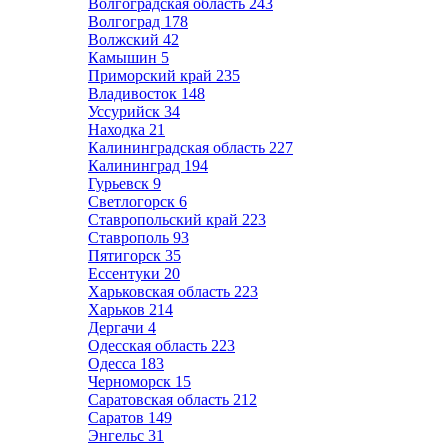
Волгоградская область
243
Волгоград
178
Волжский
42
Камышин
5
Приморский край
235
Владивосток
148
Уссурийск
34
Находка
21
Калининградская область
227
Калининград
194
Гурьевск
9
Светлогорск
6
Ставропольский край
223
Ставрополь
93
Пятигорск
35
Ессентуки
20
Харьковская область
223
Харьков
214
Дергачи
4
Одесская область
223
Одесса
183
Черноморск
15
Саратовская область
212
Саратов
149
Энгельс
31