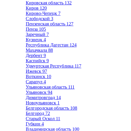
Кировская область
132
Киров
120
Кирово-Чепецк
7
Слободской
3
Пензенская область
127
Пенза
105
Заречный
7
Кузнецк
4
Республика Дагестан
124
Махачкала
88
Дербент
9
Каспийск
9
Удмуртская Республика
117
Ижевск
97
Воткинск
10
Сарапул
4
Ульяновская область
111
Ульяновск
94
Димитровград
14
Новоульяновск
1
Белгородская область
108
Белгород
72
Старый Оскол
11
Губкин
4
Владимирская область
100