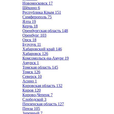
Новомосковск
17
Щёкино
6
Республика Крым
151
Симферополь
75
Ялта
19
Керчь
18
Оренбургская область
148
Оренбург
103
Орск
18
Бузулук
11
Хабаровский край
146
Хабаровск
126
Комсомольск-на-Амуре
19
Амурск
1
Томская область
145
Томск
126
Северск
10
Асино
1
Кировская область
132
Киров
120
Кирово-Чепецк
7
Слободской
3
Пензенская область
127
Пенза
105
Заречный
7