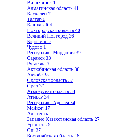
Вилючинск
1
Алматинская область
41
Каскелен
7
Талгар
6
Капшагай
4
Новгородская область
40
Великий Новгород
36
Боровичи
2
Чудово
1
Республика Мордовия
39
Саранск
33
Рузаевка
5
Актюбинская область
38
Актобе
38
Орловская область
37
Орел
37
Атырауская область
34
Атырау
34
Республика Адыгея
34
Майкоп
17
Адыгейск
1
Западно-Казахстанская область
27
Уральск
26
Ош
27
Костанайская область
26