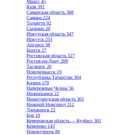
Миасс
45
Київ
391
Самарская область
368
Самара
224
Тольятти
92
Сызрань
20
Иркутская область
347
Иркутск
251
Ангарск
38
Братск
27
Ростовская область
327
Ростов-на-Дону
209
Таганрог
26
Новочеркасск
19
Республика Татарстан
304
Казань
170
Набережные Челны
56
Нижнекамск
22
Нижегородская область
301
Нижний Новгород
212
Дзержинск
22
Бор
10
Кемеровская область — Кузбасс
301
Кемерово
143
Новокузнецк
86