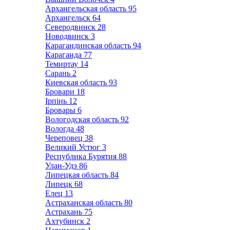
Архангельская область
95
Архангельск
64
Северодвинск
28
Новодвинск
3
Карагандинская область
94
Караганда
77
Темиртау
14
Сарань
2
Киевская область
93
Бровари
18
Ірпінь
12
Бровары
6
Вологодская область
92
Вологда
48
Череповец
38
Великий Устюг
3
Республика Бурятия
88
Улан-Удэ
86
Липецкая область
84
Липецк
68
Елец
13
Астраханская область
80
Астрахань
75
Ахтубинск
2