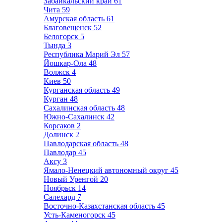
Забайкальский край
61
Чита
59
Амурская область
61
Благовещенск
52
Белогорск
5
Тында
3
Республика Марий Эл
57
Йошкар-Ола
48
Волжск
4
Киев
50
Курганская область
49
Курган
48
Сахалинская область
48
Южно-Сахалинск
42
Корсаков
2
Долинск
2
Павлодарская область
48
Павлодар
45
Аксу
3
Ямало-Ненецкий автономный округ
45
Новый Уренгой
20
Ноябрьск
14
Салехард
7
Восточно-Казахстанская область
45
Усть-Каменогорск
45