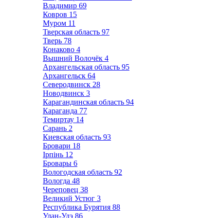
Владимир
69
Ковров
15
Муром
11
Тверская область
97
Тверь
78
Конаково
4
Вышний Волочёк
4
Архангельская область
95
Архангельск
64
Северодвинск
28
Новодвинск
3
Карагандинская область
94
Караганда
77
Темиртау
14
Сарань
2
Киевская область
93
Бровари
18
Ірпінь
12
Бровары
6
Вологодская область
92
Вологда
48
Череповец
38
Великий Устюг
3
Республика Бурятия
88
Улан-Удэ
86