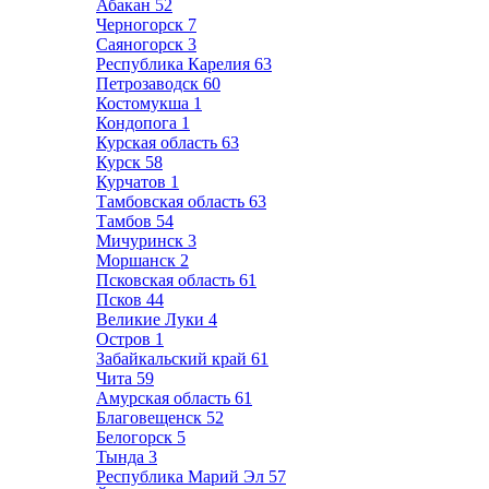
Абакан
52
Черногорск
7
Саяногорск
3
Республика Карелия
63
Петрозаводск
60
Костомукша
1
Кондопога
1
Курская область
63
Курск
58
Курчатов
1
Тамбовская область
63
Тамбов
54
Мичуринск
3
Моршанск
2
Псковская область
61
Псков
44
Великие Луки
4
Остров
1
Забайкальский край
61
Чита
59
Амурская область
61
Благовещенск
52
Белогорск
5
Тында
3
Республика Марий Эл
57