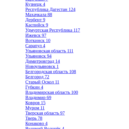
Кузнецк
4
Республика Дагестан
124
Махачкала
88
Дербент
9
Каспийск
9
Удмуртская Республика
117
Ижевск
97
Воткинск
10
Сарапул
4
Ульяновская область
111
Ульяновск
94
Димитровград
14
Новоульяновск
1
Белгородская область
108
Белгород
72
Старый Оскол
11
Губкин
4
Владимирская область
100
Владимир
69
Ковров
15
Муром
11
Тверская область
97
Тверь
78
Конаково
4
Вышний Волочёк
4