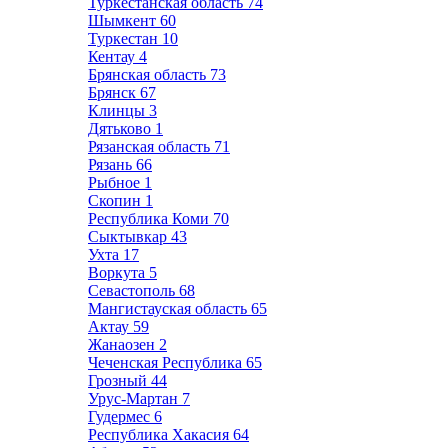
Туркестанская область
74
Шымкент
60
Туркестан
10
Кентау
4
Брянская область
73
Брянск
67
Клинцы
3
Дятьково
1
Рязанская область
71
Рязань
66
Рыбное
1
Скопин
1
Республика Коми
70
Сыктывкар
43
Ухта
17
Воркута
5
Севастополь
68
Мангистауская область
65
Актау
59
Жанаозен
2
Чеченская Республика
65
Грозный
44
Урус-Мартан
7
Гудермес
6
Республика Хакасия
64