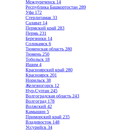
Междуреченск
14
Республика Башкортостан
289
Уфа
172
Стерлитамак
33
Салават
14
Пермский край
283
Пермь
231
Березники
14
Соликамск
6
Тюменская область
280
Тюмень
250
Тобольск
18
Ишим
4
Красноярский край
280
Красноярск
201
Норильск
38
Железногорск
12
Нур-Султан
245
Волгоградская область
243
Волгоград
178
Волжский
42
Камышин
5
Приморский край
235
Владивосток
148
Уссурийск
34