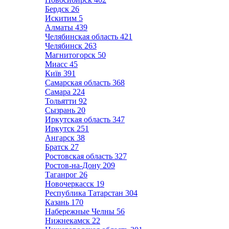
Бердск
26
Искитим
5
Алматы
439
Челябинская область
421
Челябинск
263
Магнитогорск
50
Миасс
45
Київ
391
Самарская область
368
Самара
224
Тольятти
92
Сызрань
20
Иркутская область
347
Иркутск
251
Ангарск
38
Братск
27
Ростовская область
327
Ростов-на-Дону
209
Таганрог
26
Новочеркасск
19
Республика Татарстан
304
Казань
170
Набережные Челны
56
Нижнекамск
22