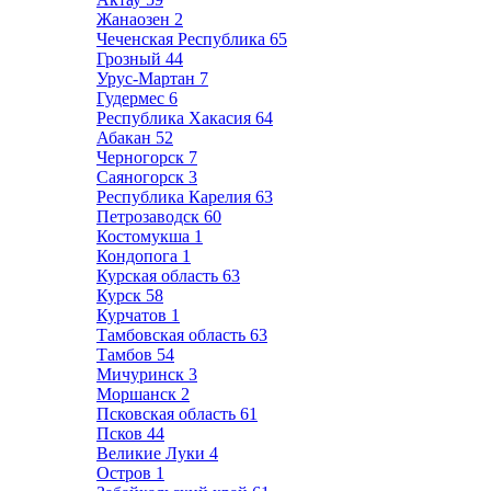
Жанаозен
2
Чеченская Республика
65
Грозный
44
Урус-Мартан
7
Гудермес
6
Республика Хакасия
64
Абакан
52
Черногорск
7
Саяногорск
3
Республика Карелия
63
Петрозаводск
60
Костомукша
1
Кондопога
1
Курская область
63
Курск
58
Курчатов
1
Тамбовская область
63
Тамбов
54
Мичуринск
3
Моршанск
2
Псковская область
61
Псков
44
Великие Луки
4
Остров
1