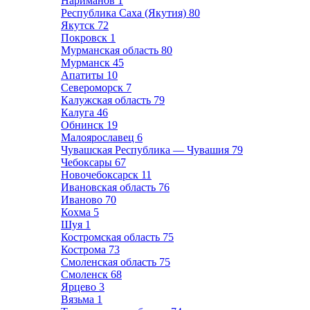
Нариманов
1
Республика Саха (Якутия)
80
Якутск
72
Покровск
1
Мурманская область
80
Мурманск
45
Апатиты
10
Североморск
7
Калужская область
79
Калуга
46
Обнинск
19
Малоярославец
6
Чувашская Республика — Чувашия
79
Чебоксары
67
Новочебоксарск
11
Ивановская область
76
Иваново
70
Кохма
5
Шуя
1
Костромская область
75
Кострома
73
Смоленская область
75
Смоленск
68
Ярцево
3
Вязьма
1