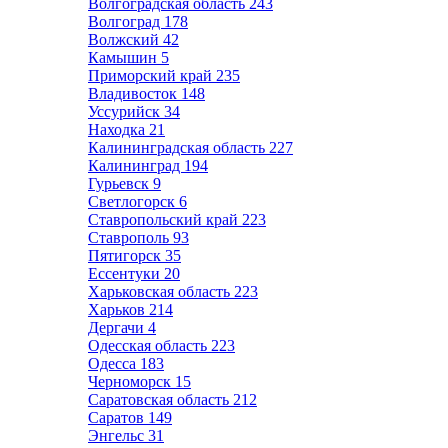
Волгоградская область
243
Волгоград
178
Волжский
42
Камышин
5
Приморский край
235
Владивосток
148
Уссурийск
34
Находка
21
Калининградская область
227
Калининград
194
Гурьевск
9
Светлогорск
6
Ставропольский край
223
Ставрополь
93
Пятигорск
35
Ессентуки
20
Харьковская область
223
Харьков
214
Дергачи
4
Одесская область
223
Одесса
183
Черноморск
15
Саратовская область
212
Саратов
149
Энгельс
31