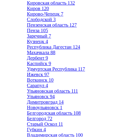
Кировская область
132
Киров
120
Кирово-Чепецк
7
Слободской
3
Пензенская область
127
Пенза
105
Заречный
7
Кузнецк
4
Республика Дагестан
124
Махачкала
88
Дербент
9
Каспийск
9
Удмуртская Республика
117
Ижевск
97
Воткинск
10
Сарапул
4
Ульяновская область
111
Ульяновск
94
Димитровград
14
Новоульяновск
1
Белгородская область
108
Белгород
72
Старый Оскол
11
Губкин
4
Владимирская область
100