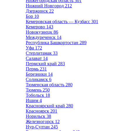
Нижегородская область
301
Нижний Новгород
212
Дзержинск
22
Бор
10
Кемеровская область — Кузбасс
301
Кемерово
143
Новокузнецк
86
Междуреченск
14
Республика Башкортостан
289
Уфа
172
Стерлитамак
33
Салават
14
Пермский край
283
Пермь
231
Березники
14
Соликамск
6
Тюменская область
280
Тюмень
250
Тобольск
18
Ишим
4
Красноярский край
280
Красноярск
201
Норильск
38
Железногорск
12
Нур-Султан
245