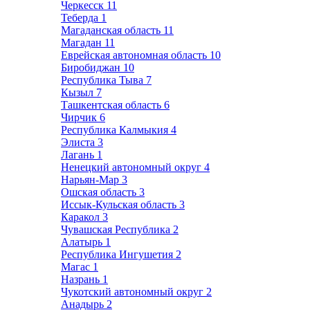
Черкесск
11
Теберда
1
Магаданская область
11
Магадан
11
Еврейская автономная область
10
Биробиджан
10
Республика Тыва
7
Кызыл
7
Ташкентская область
6
Чирчик
6
Республика Калмыкия
4
Элиста
3
Лагань
1
Ненецкий автономный округ
4
Нарьян-Мар
3
Ошская область
3
Иссык-Кульская область
3
Каракол
3
Чувашская Республика
2
Алатырь
1
Республика Ингушетия
2
Магас
1
Назрань
1
Чукотский автономный округ
2
Анадырь
2