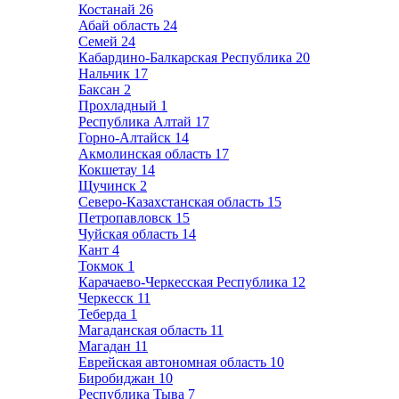
Костанай
26
Абай область
24
Семей
24
Кабардино-Балкарская Республика
20
Нальчик
17
Баксан
2
Прохладный
1
Республика Алтай
17
Горно-Алтайск
14
Акмолинская область
17
Кокшетау
14
Щучинск
2
Северо-Казахстанская область
15
Петропавловск
15
Чуйская область
14
Кант
4
Токмок
1
Карачаево-Черкесская Республика
12
Черкесск
11
Теберда
1
Магаданская область
11
Магадан
11
Еврейская автономная область
10
Биробиджан
10
Республика Тыва
7