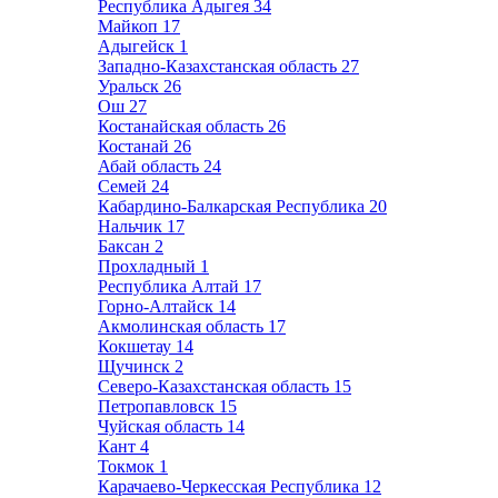
Республика Адыгея
34
Майкоп
17
Адыгейск
1
Западно-Казахстанская область
27
Уральск
26
Ош
27
Костанайская область
26
Костанай
26
Абай область
24
Семей
24
Кабардино-Балкарская Республика
20
Нальчик
17
Баксан
2
Прохладный
1
Республика Алтай
17
Горно-Алтайск
14
Акмолинская область
17
Кокшетау
14
Щучинск
2
Северо-Казахстанская область
15
Петропавловск
15
Чуйская область
14
Кант
4
Токмок
1
Карачаево-Черкесская Республика
12