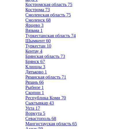
Костромская область
75
Кострома
73
Смоленская область
75
Смоленск
68
Ярцево
3
Вязьма
1
Туркестанская область
74
Шымкент
60
Туркестан
10
Кентау
4
Брянская область
73
Брянск
67
Клинцы
3
Дятьково
1
Рязанская область
71
Рязань
66
Рыбное
1
Скопин
1
Республика Коми
70
Сыктывкар
43
Ухта
17
Воркута
5
Севастополь
68
Мангистауская область
65
Актау
59