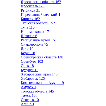
Ярославская область
162
Ярославль
120
Рыбинск
31
Переславль-Залесский
4
Бишкек
162
Тульская область
152
Тула
110
Новомосковск
17
Щёкино
6
Республика Крым
151
Симферополь
75
Ялта
19
Керчь
18
Оренбургская область
148
Оренбург
103
Орск
18
Бузулук
11
Хабаровский край
146
Хабаровск
126
Комсомольск-на-Амуре
19
Амурск
1
Томская область
145
Томск
126
Северск
10
Асино
1