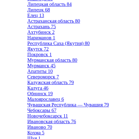
Липецкая область
84
Липецк
68
Елец
13
Астраханская область
80
Астрахань
75
Ахтубинск
2
Нариманов
1
Республика Саха (Якутия)
80
Якутск
72
Покровск
1
Мурманская область
80
Мурманск
45
Апатиты
10
Североморск
7
Калужская область
79
Калуга
46
Обнинск
19
Малоярославец
6
Чувашская Республика — Чувашия
79
Чебоксары
67
Новочебоксарск
11
Ивановская область
76
Иваново
70
Кохма
5
Шуя
1