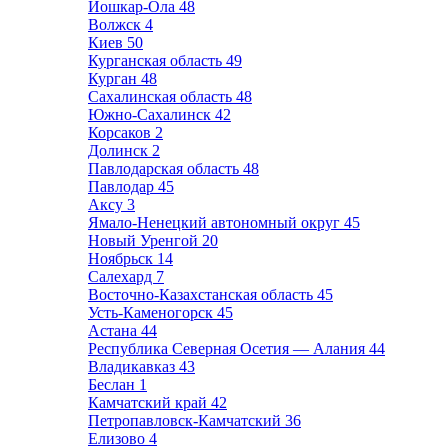
Йошкар-Ола
48
Волжск
4
Киев
50
Курганская область
49
Курган
48
Сахалинская область
48
Южно-Сахалинск
42
Корсаков
2
Долинск
2
Павлодарская область
48
Павлодар
45
Аксу
3
Ямало-Ненецкий автономный округ
45
Новый Уренгой
20
Ноябрьск
14
Салехард
7
Восточно-Казахстанская область
45
Усть-Каменогорск
45
Астана
44
Республика Северная Осетия — Алания
44
Владикавказ
43
Беслан
1
Камчатский край
42
Петропавловск-Камчатский
36
Елизово
4