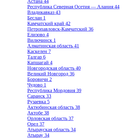
Астана
44
Республика Северная Осетия — Алания
44
Владикавказ
43
Беслан
1
Камчатский край
42
Петропавловск-Камчатский
36
Елизово
4
Вилючинск
1
Алматинская область
41
Каскелен
7
Талгар
6
Капшагай
4
Новгородская область
40
Великий Новгород
36
Боровичи
2
Чудово
1
Республика Мордовия
39
Саранск
33
Рузаевка
5
Актюбинская область
38
Актобе
38
Орловская область
37
Орел
37
Атырауская область
34
Атырау
34