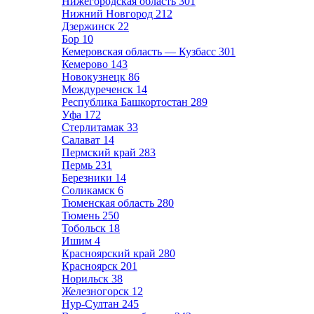
Нижегородская область
301
Нижний Новгород
212
Дзержинск
22
Бор
10
Кемеровская область — Кузбасс
301
Кемерово
143
Новокузнецк
86
Междуреченск
14
Республика Башкортостан
289
Уфа
172
Стерлитамак
33
Салават
14
Пермский край
283
Пермь
231
Березники
14
Соликамск
6
Тюменская область
280
Тюмень
250
Тобольск
18
Ишим
4
Красноярский край
280
Красноярск
201
Норильск
38
Железногорск
12
Нур-Султан
245