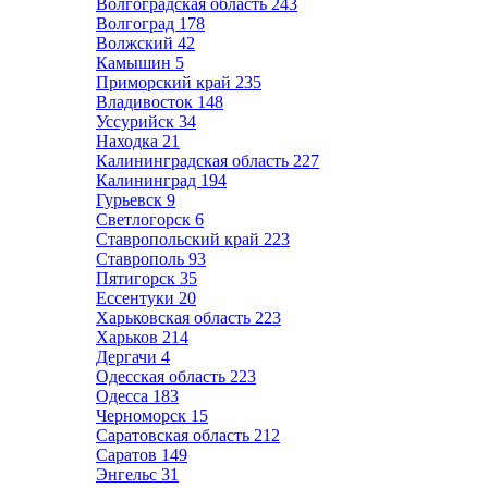
Волгоградская область
243
Волгоград
178
Волжский
42
Камышин
5
Приморский край
235
Владивосток
148
Уссурийск
34
Находка
21
Калининградская область
227
Калининград
194
Гурьевск
9
Светлогорск
6
Ставропольский край
223
Ставрополь
93
Пятигорск
35
Ессентуки
20
Харьковская область
223
Харьков
214
Дергачи
4
Одесская область
223
Одесса
183
Черноморск
15
Саратовская область
212
Саратов
149
Энгельс
31