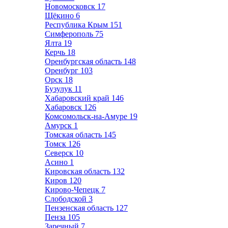
Новомосковск
17
Щёкино
6
Республика Крым
151
Симферополь
75
Ялта
19
Керчь
18
Оренбургская область
148
Оренбург
103
Орск
18
Бузулук
11
Хабаровский край
146
Хабаровск
126
Комсомольск-на-Амуре
19
Амурск
1
Томская область
145
Томск
126
Северск
10
Асино
1
Кировская область
132
Киров
120
Кирово-Чепецк
7
Слободской
3
Пензенская область
127
Пенза
105
Заречный
7