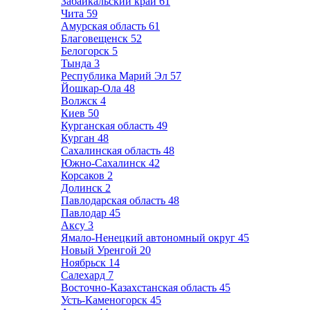
Забайкальский край
61
Чита
59
Амурская область
61
Благовещенск
52
Белогорск
5
Тында
3
Республика Марий Эл
57
Йошкар-Ола
48
Волжск
4
Киев
50
Курганская область
49
Курган
48
Сахалинская область
48
Южно-Сахалинск
42
Корсаков
2
Долинск
2
Павлодарская область
48
Павлодар
45
Аксу
3
Ямало-Ненецкий автономный округ
45
Новый Уренгой
20
Ноябрьск
14
Салехард
7
Восточно-Казахстанская область
45
Усть-Каменогорск
45