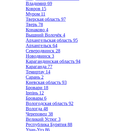
Владимир
69
Ковров
15
Муром
11
Тверская область
97
Тверь
78
Конаково
4
Вышний Волочёк
4
Архангельская область
95
Архангельск
64
Северодвинск
28
Новодвинск
3
Карагандинская область
94
Караганда
77
Темиртау
14
Сарань
2
Киевская область
93
Бровари
18
Ірпінь
12
Бровары
6
Вологодская область
92
Вологда
48
Череповец
38
Великий Устюг
3
Республика Бурятия
88
Улан-Удэ
86