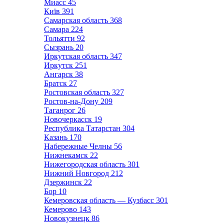
Миасс
45
Київ
391
Самарская область
368
Самара
224
Тольятти
92
Сызрань
20
Иркутская область
347
Иркутск
251
Ангарск
38
Братск
27
Ростовская область
327
Ростов-на-Дону
209
Таганрог
26
Новочеркасск
19
Республика Татарстан
304
Казань
170
Набережные Челны
56
Нижнекамск
22
Нижегородская область
301
Нижний Новгород
212
Дзержинск
22
Бор
10
Кемеровская область — Кузбасс
301
Кемерово
143
Новокузнецк
86