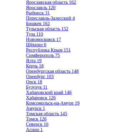
Ярославская область
162
Ярославль
120
Рыбинск
31
Переславль-Залесский
4
Бишкек
162
Тульская область
152
Тула
110
Новомосковск
17
Щёкино
6
Республика Крым
151
Симферополь
75
Ялта
19
Керчь
18
Оренбургская область
148
Оренбург
103
Орск
18
Бузулук
11
Хабаровский край
146
Хабаровск
126
Комсомольск-на-Амуре
19
Амурск
1
Томская область
145
Томск
126
Северск
10
Асино
1