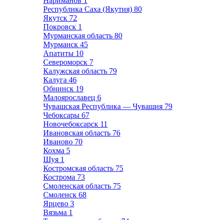
Нариманов
1
Республика Саха (Якутия)
80
Якутск
72
Покровск
1
Мурманская область
80
Мурманск
45
Апатиты
10
Североморск
7
Калужская область
79
Калуга
46
Обнинск
19
Малоярославец
6
Чувашская Республика — Чувашия
79
Чебоксары
67
Новочебоксарск
11
Ивановская область
76
Иваново
70
Кохма
5
Шуя
1
Костромская область
75
Кострома
73
Смоленская область
75
Смоленск
68
Ярцево
3
Вязьма
1