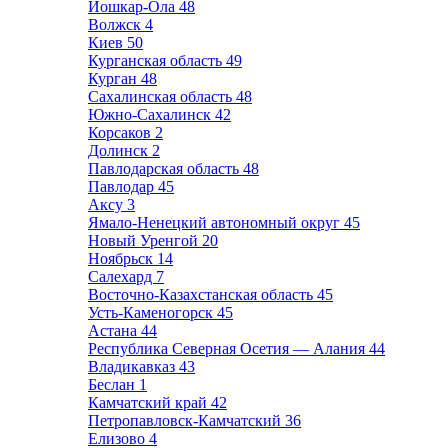
Йошкар-Ола
48
Волжск
4
Киев
50
Курганская область
49
Курган
48
Сахалинская область
48
Южно-Сахалинск
42
Корсаков
2
Долинск
2
Павлодарская область
48
Павлодар
45
Аксу
3
Ямало-Ненецкий автономный округ
45
Новый Уренгой
20
Ноябрьск
14
Салехард
7
Восточно-Казахстанская область
45
Усть-Каменогорск
45
Астана
44
Республика Северная Осетия — Алания
44
Владикавказ
43
Беслан
1
Камчатский край
42
Петропавловск-Камчатский
36
Елизово
4