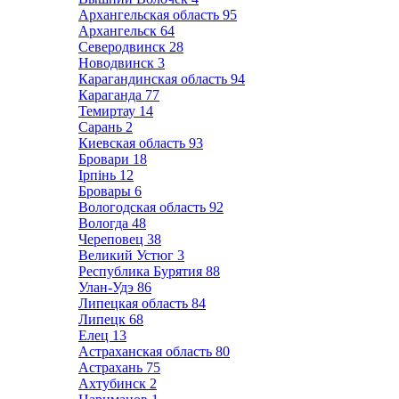
Архангельская область
95
Архангельск
64
Северодвинск
28
Новодвинск
3
Карагандинская область
94
Караганда
77
Темиртау
14
Сарань
2
Киевская область
93
Бровари
18
Ірпінь
12
Бровары
6
Вологодская область
92
Вологда
48
Череповец
38
Великий Устюг
3
Республика Бурятия
88
Улан-Удэ
86
Липецкая область
84
Липецк
68
Елец
13
Астраханская область
80
Астрахань
75
Ахтубинск
2