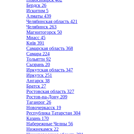
Бердск
26
Искитим
5
Алматы
439
Челябинская область
421
Челябинск
263
Магнитогорск
50
Миасс
45
Київ
391
Самарская область
368
Самара
224
Тольятти
92
Сызрань
20
Иркутская область
347
Иркутск
251
Ангарск
38
Братск
27
Ростовская область
327
Ростов-на-Дону
209
Таганрог
26
Новочеркасск
19
Республика Татарстан
304
Казань
170
Набережные Челны
56
Нижнекамск
22