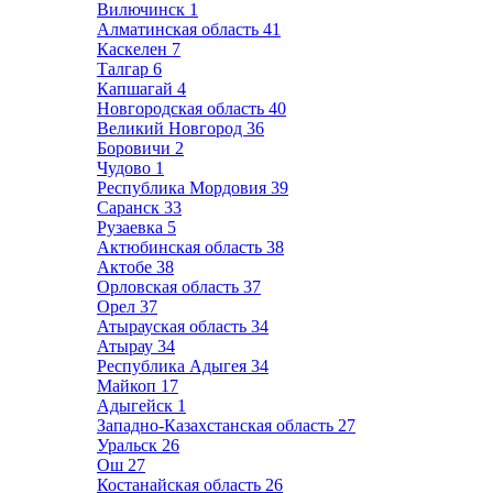
Вилючинск
1
Алматинская область
41
Каскелен
7
Талгар
6
Капшагай
4
Новгородская область
40
Великий Новгород
36
Боровичи
2
Чудово
1
Республика Мордовия
39
Саранск
33
Рузаевка
5
Актюбинская область
38
Актобе
38
Орловская область
37
Орел
37
Атырауская область
34
Атырау
34
Республика Адыгея
34
Майкоп
17
Адыгейск
1
Западно-Казахстанская область
27
Уральск
26
Ош
27
Костанайская область
26