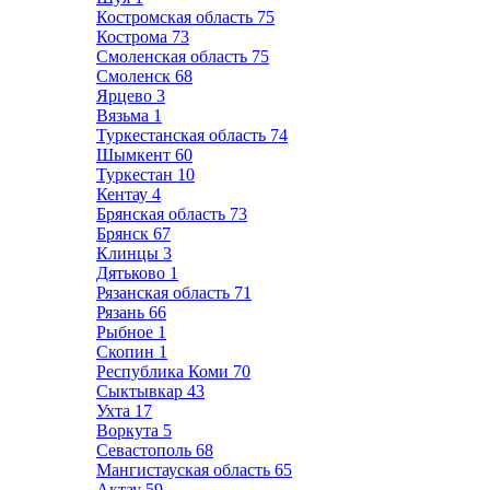
Костромская область
75
Кострома
73
Смоленская область
75
Смоленск
68
Ярцево
3
Вязьма
1
Туркестанская область
74
Шымкент
60
Туркестан
10
Кентау
4
Брянская область
73
Брянск
67
Клинцы
3
Дятьково
1
Рязанская область
71
Рязань
66
Рыбное
1
Скопин
1
Республика Коми
70
Сыктывкар
43
Ухта
17
Воркута
5
Севастополь
68
Мангистауская область
65
Актау
59