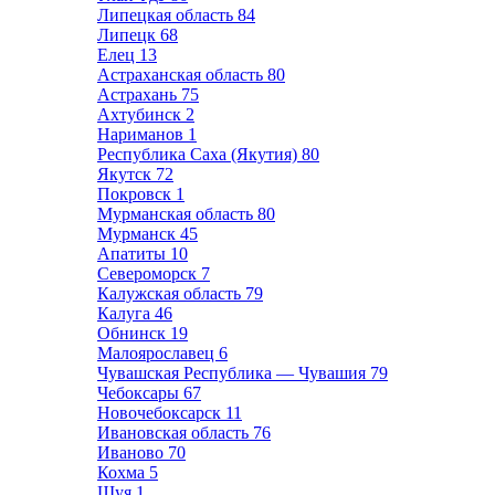
Липецкая область
84
Липецк
68
Елец
13
Астраханская область
80
Астрахань
75
Ахтубинск
2
Нариманов
1
Республика Саха (Якутия)
80
Якутск
72
Покровск
1
Мурманская область
80
Мурманск
45
Апатиты
10
Североморск
7
Калужская область
79
Калуга
46
Обнинск
19
Малоярославец
6
Чувашская Республика — Чувашия
79
Чебоксары
67
Новочебоксарск
11
Ивановская область
76
Иваново
70
Кохма
5
Шуя
1