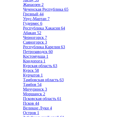
Жанаозен
2
Чеченская Республика
65
Грозный
44
Урус-Мартан
7
Гудермес
6
Республика Хакасия
64
Абакан
52
Черногорск
7
Саяногорск
3
Республика Карелия
63
Петрозаводск
60
Костомукша
1
Кондопога
1
Курская область
63
Курск
58
Курчатов
1
Тамбовская область
63
Тамбов
54
Мичуринск
3
Моршанск
2
Псковская область
61
Псков
44
Великие Луки
4
Остров
1