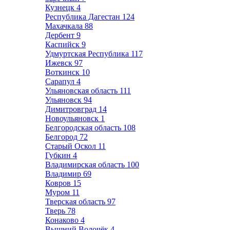
Кузнецк
4
Республика Дагестан
124
Махачкала
88
Дербент
9
Каспийск
9
Удмуртская Республика
117
Ижевск
97
Воткинск
10
Сарапул
4
Ульяновская область
111
Ульяновск
94
Димитровград
14
Новоульяновск
1
Белгородская область
108
Белгород
72
Старый Оскол
11
Губкин
4
Владимирская область
100
Владимир
69
Ковров
15
Муром
11
Тверская область
97
Тверь
78
Конаково
4
Вышний Волочёк
4