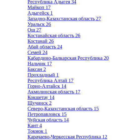
Республика Адыгея
34
Майкоп
17
Адыгейск
1
Западно-Казахстанская область
27
Уральск
26
Ош
27
Костанайская область
26
Костанай
26
Абай область
24
Семей
24
Кабардино-Балкарская Республика
20
Нальчик
17
Баксан
2
Прохладный
1
Республика Алтай
17
Горно-Алтайск
14
Акмолинская область
17
Кокшетау
14
Щучинск
2
Северо-Казахстанская область
15
Петропавловск
15
Чуйская область
14
Кант
4
Токмок
1
Карачаево-Черкесская Республика
12