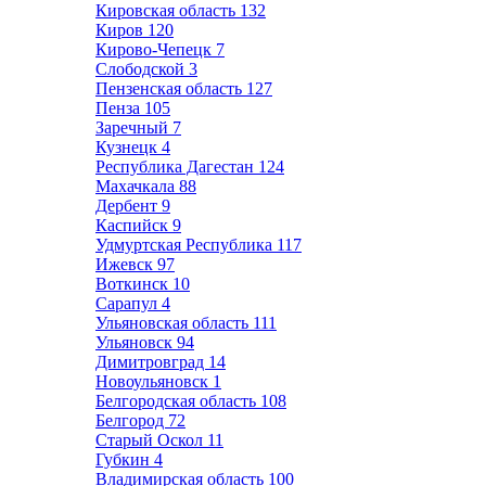
Кировская область
132
Киров
120
Кирово-Чепецк
7
Слободской
3
Пензенская область
127
Пенза
105
Заречный
7
Кузнецк
4
Республика Дагестан
124
Махачкала
88
Дербент
9
Каспийск
9
Удмуртская Республика
117
Ижевск
97
Воткинск
10
Сарапул
4
Ульяновская область
111
Ульяновск
94
Димитровград
14
Новоульяновск
1
Белгородская область
108
Белгород
72
Старый Оскол
11
Губкин
4
Владимирская область
100