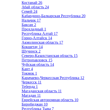
Костанай
26
Абай область
24
Семей
24
Кабардино-Балкарская Республика
20
Нальчик
17
Баксан
2
Прохладный
1
Республика Алтай
17
Горно-Алтайск
14
Акмолинская область
17
Кокшетау
14
Щучинск
2
Северо-Казахстанская область
15
Петропавловск
15
Чуйская область
14
Кант
4
Токмок
1
Карачаево-Черкесская Республика
12
Черкесск
11
Теберда
1
Магаданская область
11
Магадан
11
Еврейская автономная область
10
Биробиджан
10
Республика Тыва
7