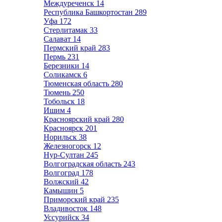
Междуреченск
14
Республика Башкортостан
289
Уфа
172
Стерлитамак
33
Салават
14
Пермский край
283
Пермь
231
Березники
14
Соликамск
6
Тюменская область
280
Тюмень
250
Тобольск
18
Ишим
4
Красноярский край
280
Красноярск
201
Норильск
38
Железногорск
12
Нур-Султан
245
Волгоградская область
243
Волгоград
178
Волжский
42
Камышин
5
Приморский край
235
Владивосток
148
Уссурийск
34