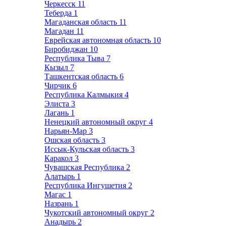
Черкесск
11
Теберда
1
Магаданская область
11
Магадан
11
Еврейская автономная область
10
Биробиджан
10
Республика Тыва
7
Кызыл
7
Ташкентская область
6
Чирчик
6
Республика Калмыкия
4
Элиста
3
Лагань
1
Ненецкий автономный округ
4
Нарьян-Мар
3
Ошская область
3
Иссык-Кульская область
3
Каракол
3
Чувашская Республика
2
Алатырь
1
Республика Ингушетия
2
Магас
1
Назрань
1
Чукотский автономный округ
2
Анадырь
2