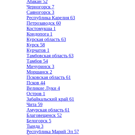
Абакан
52
Черногорск
7
Саяногорск
3
Республика Карелия
63
Петрозаводск
60
Костомукша
1
Кондопога
1
Курская область
63
Курск
58
Курчатов
1
Тамбовская область
63
Тамбов
54
Мичуринск
3
Моршанск
2
Псковская область
61
Псков
44
Великие Луки
4
Остров
1
Забайкальский край
61
Чита
59
Амурская область
61
Благовещенск
52
Белогорск
5
Тында
3
Республика Марий Эл
57