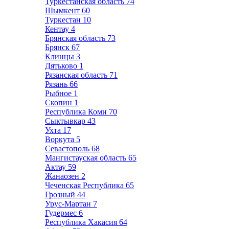
Туркестанская область
74
Шымкент
60
Туркестан
10
Кентау
4
Брянская область
73
Брянск
67
Клинцы
3
Дятьково
1
Рязанская область
71
Рязань
66
Рыбное
1
Скопин
1
Республика Коми
70
Сыктывкар
43
Ухта
17
Воркута
5
Севастополь
68
Мангистауская область
65
Актау
59
Жанаозен
2
Чеченская Республика
65
Грозный
44
Урус-Мартан
7
Гудермес
6
Республика Хакасия
64