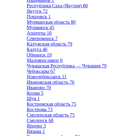
Нариманов
1
Республика Саха (Якутия)
80
Якутск
72
Покровск
1
Мурманская область
80
Мурманск
45
Апатиты
10
Североморск
7
Калужская область
79
Калуга
46
Обнинск
19
Малоярославец
6
Чувашская Республика — Чувашия
79
Чебоксары
67
Новочебоксарск
11
Ивановская область
76
Иваново
70
Кохма
5
Шуя
1
Костромская область
75
Кострома
73
Смоленская область
75
Смоленск
68
Ярцево
3
Вязьма
1