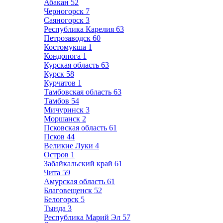
Абакан
52
Черногорск
7
Саяногорск
3
Республика Карелия
63
Петрозаводск
60
Костомукша
1
Кондопога
1
Курская область
63
Курск
58
Курчатов
1
Тамбовская область
63
Тамбов
54
Мичуринск
3
Моршанск
2
Псковская область
61
Псков
44
Великие Луки
4
Остров
1
Забайкальский край
61
Чита
59
Амурская область
61
Благовещенск
52
Белогорск
5
Тында
3
Республика Марий Эл
57