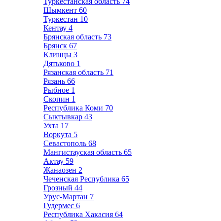
Туркестанская область
74
Шымкент
60
Туркестан
10
Кентау
4
Брянская область
73
Брянск
67
Клинцы
3
Дятьково
1
Рязанская область
71
Рязань
66
Рыбное
1
Скопин
1
Республика Коми
70
Сыктывкар
43
Ухта
17
Воркута
5
Севастополь
68
Мангистауская область
65
Актау
59
Жанаозен
2
Чеченская Республика
65
Грозный
44
Урус-Мартан
7
Гудермес
6
Республика Хакасия
64