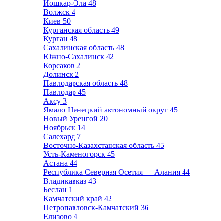
Йошкар-Ола
48
Волжск
4
Киев
50
Курганская область
49
Курган
48
Сахалинская область
48
Южно-Сахалинск
42
Корсаков
2
Долинск
2
Павлодарская область
48
Павлодар
45
Аксу
3
Ямало-Ненецкий автономный округ
45
Новый Уренгой
20
Ноябрьск
14
Салехард
7
Восточно-Казахстанская область
45
Усть-Каменогорск
45
Астана
44
Республика Северная Осетия — Алания
44
Владикавказ
43
Беслан
1
Камчатский край
42
Петропавловск-Камчатский
36
Елизово
4