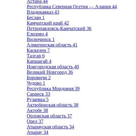
Астана
44
Республика Северная Осетия — Алания
44
Владикавказ
43
Беслан
1
Камчатский край
42
Петропавловск-Камчатский
36
Елизово
4
Вилючинск
1
Алматинская область
41
Каскелен
7
Талгар
6
Капшагай
4
Новгородская область
40
Великий Новгород
36
Боровичи
2
Чудово
1
Республика Мордовия
39
Саранск
33
Рузаевка
5
Актюбинская область
38
Актобе
38
Орловская область
37
Орел
37
Атырауская область
34
Атырау
34