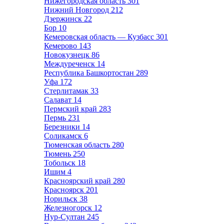
Нижегородская область
301
Нижний Новгород
212
Дзержинск
22
Бор
10
Кемеровская область — Кузбасс
301
Кемерово
143
Новокузнецк
86
Междуреченск
14
Республика Башкортостан
289
Уфа
172
Стерлитамак
33
Салават
14
Пермский край
283
Пермь
231
Березники
14
Соликамск
6
Тюменская область
280
Тюмень
250
Тобольск
18
Ишим
4
Красноярский край
280
Красноярск
201
Норильск
38
Железногорск
12
Нур-Султан
245