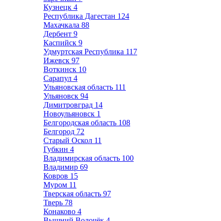
Кузнецк
4
Республика Дагестан
124
Махачкала
88
Дербент
9
Каспийск
9
Удмуртская Республика
117
Ижевск
97
Воткинск
10
Сарапул
4
Ульяновская область
111
Ульяновск
94
Димитровград
14
Новоульяновск
1
Белгородская область
108
Белгород
72
Старый Оскол
11
Губкин
4
Владимирская область
100
Владимир
69
Ковров
15
Муром
11
Тверская область
97
Тверь
78
Конаково
4
Вышний Волочёк
4