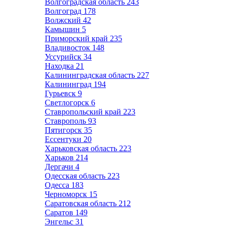
Волгоградская область
243
Волгоград
178
Волжский
42
Камышин
5
Приморский край
235
Владивосток
148
Уссурийск
34
Находка
21
Калининградская область
227
Калининград
194
Гурьевск
9
Светлогорск
6
Ставропольский край
223
Ставрополь
93
Пятигорск
35
Ессентуки
20
Харьковская область
223
Харьков
214
Дергачи
4
Одесская область
223
Одесса
183
Черноморск
15
Саратовская область
212
Саратов
149
Энгельс
31