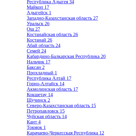
Республика Адыгея
34
Майкоп
17
Адыгейск
1
Западно-Казахстанская область
27
Уральск
26
Ош
27
Костанайская область
26
Костанай
26
Абай область
24
Семей
24
Кабардино-Балкарская Республика
20
Нальчик
17
Баксан
2
Прохладный
1
Республика Алтай
17
Горно-Алтайск
14
Акмолинская область
17
Кокшетау
14
Щучинск
2
Северо-Казахстанская область
15
Петропавловск
15
Чуйская область
14
Кант
4
Токмок
1
Карачаево-Черкесская Республика
12