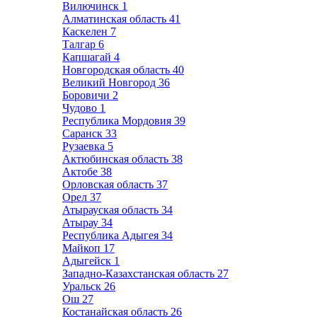
Вилючинск
1
Алматинская область
41
Каскелен
7
Талгар
6
Капшагай
4
Новгородская область
40
Великий Новгород
36
Боровичи
2
Чудово
1
Республика Мордовия
39
Саранск
33
Рузаевка
5
Актюбинская область
38
Актобе
38
Орловская область
37
Орел
37
Атырауская область
34
Атырау
34
Республика Адыгея
34
Майкоп
17
Адыгейск
1
Западно-Казахстанская область
27
Уральск
26
Ош
27
Костанайская область
26