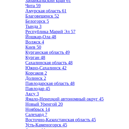
Забайкальский край
61
Чита
59
Амурская область
61
Благовещенск
52
Белогорск
5
Тында
3
Республика Марий Эл
57
Йошкар-Ола
48
Волжск
4
Киев
50
Курганская область
49
Курган
48
Сахалинская область
48
Южно-Сахалинск
42
Корсаков
2
Долинск
2
Павлодарская область
48
Павлодар
45
Аксу
3
Ямало-Ненецкий автономный округ
45
Новый Уренгой
20
Ноябрьск
14
Салехард
7
Восточно-Казахстанская область
45
Усть-Каменогорск
45