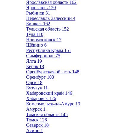
Ярославская область
162
Ярославль
120
Рыбинск
31
Переславль-Залесский
4
Бишкек
162
Тульская область
152
Тула
110
Новомосковск
17
Щёкино
6
Республика Крым
151
Симферополь
75
Ялта
19
Керчь
18
Оренбургская область
148
Оренбург
103
Орск
18
Бузулук
11
Хабаровский край
146
Хабаровск
126
Комсомольск-на-Амуре
19
Амурск
1
Томская область
145
Томск
126
Северск
10
Асино
1