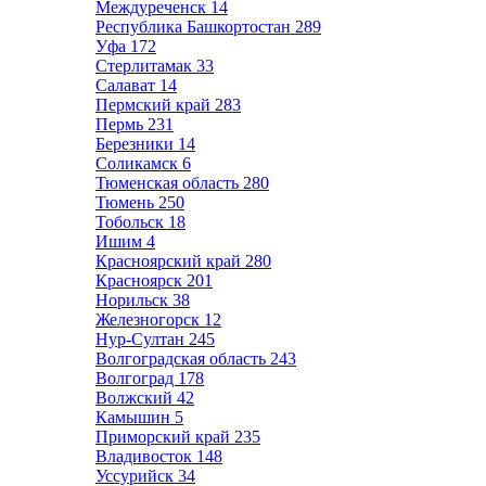
Междуреченск
14
Республика Башкортостан
289
Уфа
172
Стерлитамак
33
Салават
14
Пермский край
283
Пермь
231
Березники
14
Соликамск
6
Тюменская область
280
Тюмень
250
Тобольск
18
Ишим
4
Красноярский край
280
Красноярск
201
Норильск
38
Железногорск
12
Нур-Султан
245
Волгоградская область
243
Волгоград
178
Волжский
42
Камышин
5
Приморский край
235
Владивосток
148
Уссурийск
34