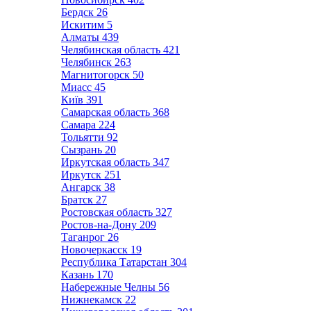
Бердск
26
Искитим
5
Алматы
439
Челябинская область
421
Челябинск
263
Магнитогорск
50
Миасс
45
Київ
391
Самарская область
368
Самара
224
Тольятти
92
Сызрань
20
Иркутская область
347
Иркутск
251
Ангарск
38
Братск
27
Ростовская область
327
Ростов-на-Дону
209
Таганрог
26
Новочеркасск
19
Республика Татарстан
304
Казань
170
Набережные Челны
56
Нижнекамск
22