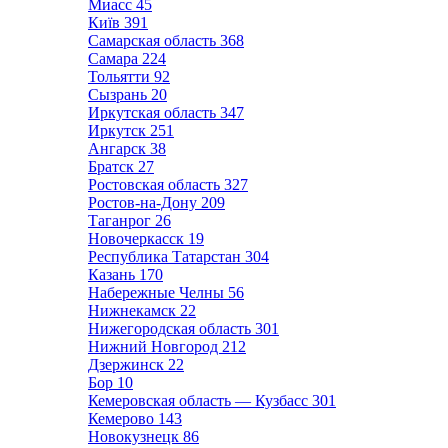
Миасс
45
Київ
391
Самарская область
368
Самара
224
Тольятти
92
Сызрань
20
Иркутская область
347
Иркутск
251
Ангарск
38
Братск
27
Ростовская область
327
Ростов-на-Дону
209
Таганрог
26
Новочеркасск
19
Республика Татарстан
304
Казань
170
Набережные Челны
56
Нижнекамск
22
Нижегородская область
301
Нижний Новгород
212
Дзержинск
22
Бор
10
Кемеровская область — Кузбасс
301
Кемерово
143
Новокузнецк
86