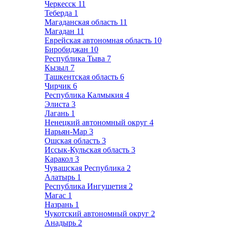
Черкесск
11
Теберда
1
Магаданская область
11
Магадан
11
Еврейская автономная область
10
Биробиджан
10
Республика Тыва
7
Кызыл
7
Ташкентская область
6
Чирчик
6
Республика Калмыкия
4
Элиста
3
Лагань
1
Ненецкий автономный округ
4
Нарьян-Мар
3
Ошская область
3
Иссык-Кульская область
3
Каракол
3
Чувашская Республика
2
Алатырь
1
Республика Ингушетия
2
Магас
1
Назрань
1
Чукотский автономный округ
2
Анадырь
2