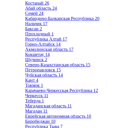
Костанай
26
Абай область
24
Семей
24
Кабардино-Балкарская Республика
20
Нальчик
17
Баксан
2
Прохладный
1
Республика Алтай
17
Горно-Алтайск
14
Акмолинская область
17
Кокшетау
14
Щучинск
2
Северо-Казахстанская область
15
Петропавловск
15
Чуйская область
14
Кант
4
Токмок
1
Карачаево-Черкесская Республика
12
Черкесск
11
Теберда
1
Магаданская область
11
Магадан
11
Еврейская автономная область
10
Биробиджан
10
Республика Тыва
7