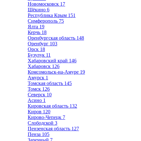
Новомосковск
17
Щёкино
6
Республика Крым
151
Симферополь
75
Ялта
19
Керчь
18
Оренбургская область
148
Оренбург
103
Орск
18
Бузулук
11
Хабаровский край
146
Хабаровск
126
Комсомольск-на-Амуре
19
Амурск
1
Томская область
145
Томск
126
Северск
10
Асино
1
Кировская область
132
Киров
120
Кирово-Чепецк
7
Слободской
3
Пензенская область
127
Пенза
105
Заречный
7