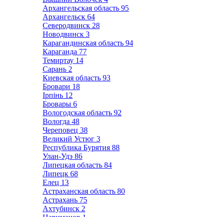
Архангельская область
95
Архангельск
64
Северодвинск
28
Новодвинск
3
Карагандинская область
94
Караганда
77
Темиртау
14
Сарань
2
Киевская область
93
Бровари
18
Ірпінь
12
Бровары
6
Вологодская область
92
Вологда
48
Череповец
38
Великий Устюг
3
Республика Бурятия
88
Улан-Удэ
86
Липецкая область
84
Липецк
68
Елец
13
Астраханская область
80
Астрахань
75
Ахтубинск
2