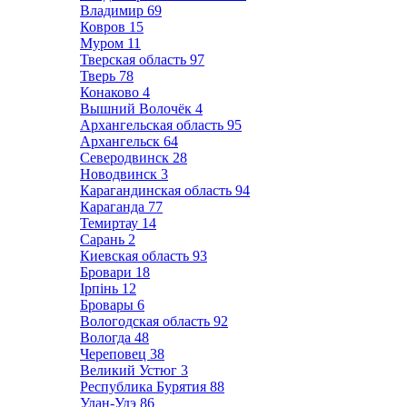
Владимир
69
Ковров
15
Муром
11
Тверская область
97
Тверь
78
Конаково
4
Вышний Волочёк
4
Архангельская область
95
Архангельск
64
Северодвинск
28
Новодвинск
3
Карагандинская область
94
Караганда
77
Темиртау
14
Сарань
2
Киевская область
93
Бровари
18
Ірпінь
12
Бровары
6
Вологодская область
92
Вологда
48
Череповец
38
Великий Устюг
3
Республика Бурятия
88
Улан-Удэ
86