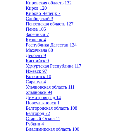
Кировская область
132
Киров
120
Кирово-Чепецк
7
Слободской
3
Пензенская область
127
Пенза
105
Заречный
7
Кузнецк
4
Республика Дагестан
124
Махачкала
88
Дербент
9
Каспийск
9
Удмуртская Республика
117
Ижевск
97
Воткинск
10
Сарапул
4
Ульяновская область
111
Ульяновск
94
Димитровград
14
Новоульяновск
1
Белгородская область
108
Белгород
72
Старый Оскол
11
Губкин
4
Владимирская область
100