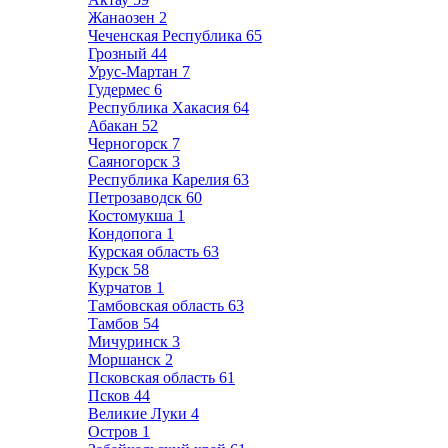
Жанаозен
2
Чеченская Республика
65
Грозный
44
Урус-Мартан
7
Гудермес
6
Республика Хакасия
64
Абакан
52
Черногорск
7
Саяногорск
3
Республика Карелия
63
Петрозаводск
60
Костомукша
1
Кондопога
1
Курская область
63
Курск
58
Курчатов
1
Тамбовская область
63
Тамбов
54
Мичуринск
3
Моршанск
2
Псковская область
61
Псков
44
Великие Луки
4
Остров
1