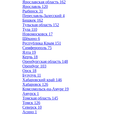
Ярославская область
162
Ярославль
120
Рыбинск
31
Переславль-Залесский
4
Бишкек
162
Тульская область
152
Тула
110
Новомосковск
17
Щёкино
6
Республика Крым
151
Симферополь
75
Ялта
19
Керчь
18
Оренбургская область
148
Оренбург
103
Орск
18
Бузулук
11
Хабаровский край
146
Хабаровск
126
Комсомольск-на-Амуре
19
Амурск
1
Томская область
145
Томск
126
Северск
10
Асино
1