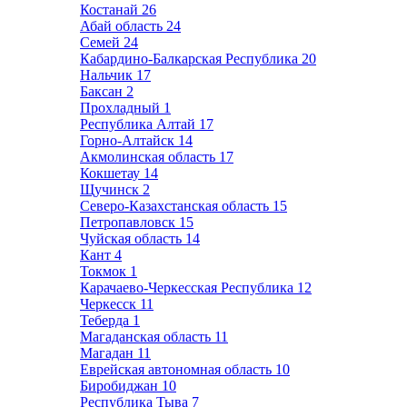
Костанай
26
Абай область
24
Семей
24
Кабардино-Балкарская Республика
20
Нальчик
17
Баксан
2
Прохладный
1
Республика Алтай
17
Горно-Алтайск
14
Акмолинская область
17
Кокшетау
14
Щучинск
2
Северо-Казахстанская область
15
Петропавловск
15
Чуйская область
14
Кант
4
Токмок
1
Карачаево-Черкесская Республика
12
Черкесск
11
Теберда
1
Магаданская область
11
Магадан
11
Еврейская автономная область
10
Биробиджан
10
Республика Тыва
7