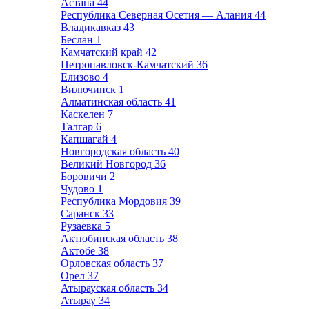
Астана
44
Республика Северная Осетия — Алания
44
Владикавказ
43
Беслан
1
Камчатский край
42
Петропавловск-Камчатский
36
Елизово
4
Вилючинск
1
Алматинская область
41
Каскелен
7
Талгар
6
Капшагай
4
Новгородская область
40
Великий Новгород
36
Боровичи
2
Чудово
1
Республика Мордовия
39
Саранск
33
Рузаевка
5
Актюбинская область
38
Актобе
38
Орловская область
37
Орел
37
Атырауская область
34
Атырау
34