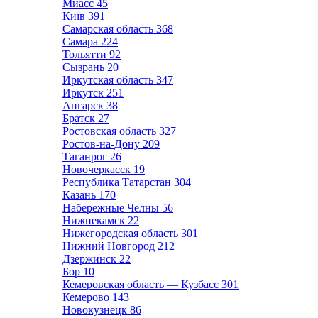
Миасс
45
Київ
391
Самарская область
368
Самара
224
Тольятти
92
Сызрань
20
Иркутская область
347
Иркутск
251
Ангарск
38
Братск
27
Ростовская область
327
Ростов-на-Дону
209
Таганрог
26
Новочеркасск
19
Республика Татарстан
304
Казань
170
Набережные Челны
56
Нижнекамск
22
Нижегородская область
301
Нижний Новгород
212
Дзержинск
22
Бор
10
Кемеровская область — Кузбасс
301
Кемерово
143
Новокузнецк
86