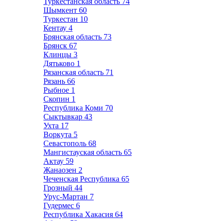
Туркестанская область
74
Шымкент
60
Туркестан
10
Кентау
4
Брянская область
73
Брянск
67
Клинцы
3
Дятьково
1
Рязанская область
71
Рязань
66
Рыбное
1
Скопин
1
Республика Коми
70
Сыктывкар
43
Ухта
17
Воркута
5
Севастополь
68
Мангистауская область
65
Актау
59
Жанаозен
2
Чеченская Республика
65
Грозный
44
Урус-Мартан
7
Гудермес
6
Республика Хакасия
64