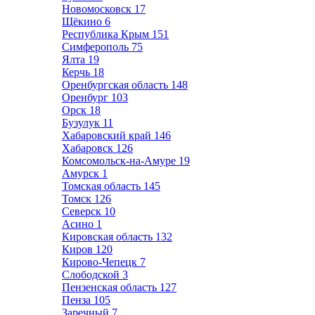
Новомосковск
17
Щёкино
6
Республика Крым
151
Симферополь
75
Ялта
19
Керчь
18
Оренбургская область
148
Оренбург
103
Орск
18
Бузулук
11
Хабаровский край
146
Хабаровск
126
Комсомольск-на-Амуре
19
Амурск
1
Томская область
145
Томск
126
Северск
10
Асино
1
Кировская область
132
Киров
120
Кирово-Чепецк
7
Слободской
3
Пензенская область
127
Пенза
105
Заречный
7