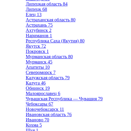
Липецкая область
84
Липецк
68
Елец
13
Астраханская область
80
Астрахань
75
Ахтубинск
2
Нариманов
1
Республика Саха (Якутия)
80
Якутск
72
Покровск
1
Мурманская область
80
Мурманск
45
Апатиты
10
Североморск
7
Калужская область
79
Калуга
46
Обнинск
19
Малоярославец
6
Чувашская Республика — Чувашия
79
Чебоксары
67
Новочебоксарск
11
Ивановская область
76
Иваново
70
Кохма
5
Шуя
1