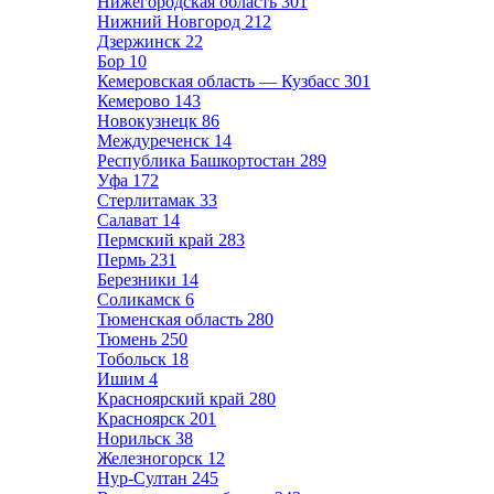
Нижегородская область
301
Нижний Новгород
212
Дзержинск
22
Бор
10
Кемеровская область — Кузбасс
301
Кемерово
143
Новокузнецк
86
Междуреченск
14
Республика Башкортостан
289
Уфа
172
Стерлитамак
33
Салават
14
Пермский край
283
Пермь
231
Березники
14
Соликамск
6
Тюменская область
280
Тюмень
250
Тобольск
18
Ишим
4
Красноярский край
280
Красноярск
201
Норильск
38
Железногорск
12
Нур-Султан
245