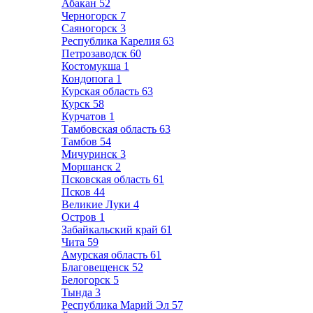
Абакан
52
Черногорск
7
Саяногорск
3
Республика Карелия
63
Петрозаводск
60
Костомукша
1
Кондопога
1
Курская область
63
Курск
58
Курчатов
1
Тамбовская область
63
Тамбов
54
Мичуринск
3
Моршанск
2
Псковская область
61
Псков
44
Великие Луки
4
Остров
1
Забайкальский край
61
Чита
59
Амурская область
61
Благовещенск
52
Белогорск
5
Тында
3
Республика Марий Эл
57