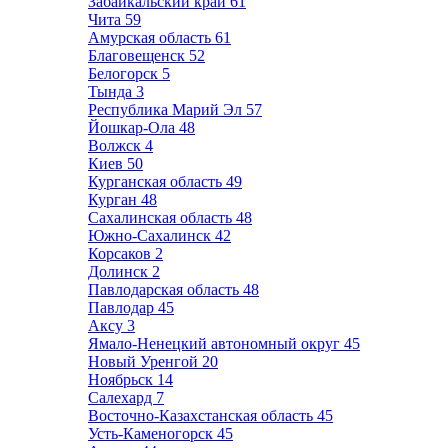
Забайкальский край
61
Чита
59
Амурская область
61
Благовещенск
52
Белогорск
5
Тында
3
Республика Марий Эл
57
Йошкар-Ола
48
Волжск
4
Киев
50
Курганская область
49
Курган
48
Сахалинская область
48
Южно-Сахалинск
42
Корсаков
2
Долинск
2
Павлодарская область
48
Павлодар
45
Аксу
3
Ямало-Ненецкий автономный округ
45
Новый Уренгой
20
Ноябрьск
14
Салехард
7
Восточно-Казахстанская область
45
Усть-Каменогорск
45