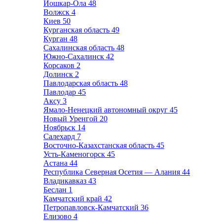
Йошкар-Ола
48
Волжск
4
Киев
50
Курганская область
49
Курган
48
Сахалинская область
48
Южно-Сахалинск
42
Корсаков
2
Долинск
2
Павлодарская область
48
Павлодар
45
Аксу
3
Ямало-Ненецкий автономный округ
45
Новый Уренгой
20
Ноябрьск
14
Салехард
7
Восточно-Казахстанская область
45
Усть-Каменогорск
45
Астана
44
Республика Северная Осетия — Алания
44
Владикавказ
43
Беслан
1
Камчатский край
42
Петропавловск-Камчатский
36
Елизово
4