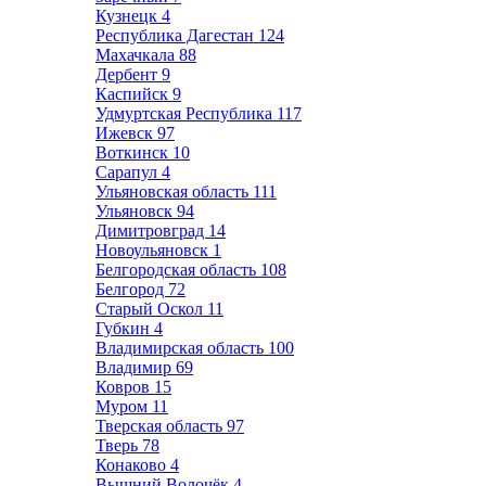
Кузнецк
4
Республика Дагестан
124
Махачкала
88
Дербент
9
Каспийск
9
Удмуртская Республика
117
Ижевск
97
Воткинск
10
Сарапул
4
Ульяновская область
111
Ульяновск
94
Димитровград
14
Новоульяновск
1
Белгородская область
108
Белгород
72
Старый Оскол
11
Губкин
4
Владимирская область
100
Владимир
69
Ковров
15
Муром
11
Тверская область
97
Тверь
78
Конаково
4
Вышний Волочёк
4