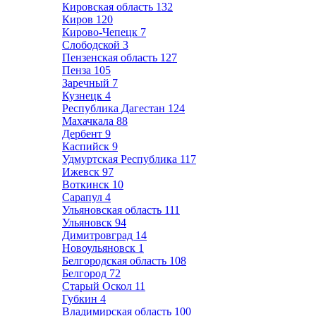
Кировская область
132
Киров
120
Кирово-Чепецк
7
Слободской
3
Пензенская область
127
Пенза
105
Заречный
7
Кузнецк
4
Республика Дагестан
124
Махачкала
88
Дербент
9
Каспийск
9
Удмуртская Республика
117
Ижевск
97
Воткинск
10
Сарапул
4
Ульяновская область
111
Ульяновск
94
Димитровград
14
Новоульяновск
1
Белгородская область
108
Белгород
72
Старый Оскол
11
Губкин
4
Владимирская область
100