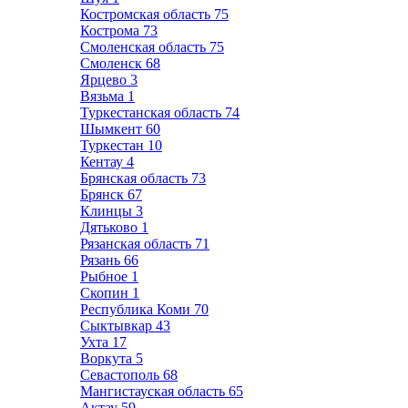
Костромская область
75
Кострома
73
Смоленская область
75
Смоленск
68
Ярцево
3
Вязьма
1
Туркестанская область
74
Шымкент
60
Туркестан
10
Кентау
4
Брянская область
73
Брянск
67
Клинцы
3
Дятьково
1
Рязанская область
71
Рязань
66
Рыбное
1
Скопин
1
Республика Коми
70
Сыктывкар
43
Ухта
17
Воркута
5
Севастополь
68
Мангистауская область
65
Актау
59