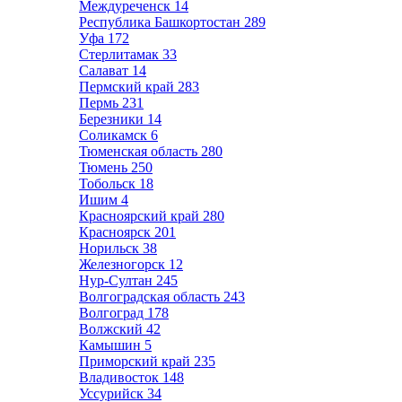
Междуреченск
14
Республика Башкортостан
289
Уфа
172
Стерлитамак
33
Салават
14
Пермский край
283
Пермь
231
Березники
14
Соликамск
6
Тюменская область
280
Тюмень
250
Тобольск
18
Ишим
4
Красноярский край
280
Красноярск
201
Норильск
38
Железногорск
12
Нур-Султан
245
Волгоградская область
243
Волгоград
178
Волжский
42
Камышин
5
Приморский край
235
Владивосток
148
Уссурийск
34