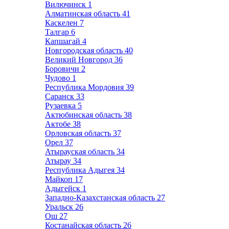
Вилючинск
1
Алматинская область
41
Каскелен
7
Талгар
6
Капшагай
4
Новгородская область
40
Великий Новгород
36
Боровичи
2
Чудово
1
Республика Мордовия
39
Саранск
33
Рузаевка
5
Актюбинская область
38
Актобе
38
Орловская область
37
Орел
37
Атырауская область
34
Атырау
34
Республика Адыгея
34
Майкоп
17
Адыгейск
1
Западно-Казахстанская область
27
Уральск
26
Ош
27
Костанайская область
26