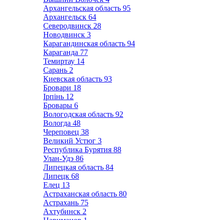
Архангельская область
95
Архангельск
64
Северодвинск
28
Новодвинск
3
Карагандинская область
94
Караганда
77
Темиртау
14
Сарань
2
Киевская область
93
Бровари
18
Ірпінь
12
Бровары
6
Вологодская область
92
Вологда
48
Череповец
38
Великий Устюг
3
Республика Бурятия
88
Улан-Удэ
86
Липецкая область
84
Липецк
68
Елец
13
Астраханская область
80
Астрахань
75
Ахтубинск
2