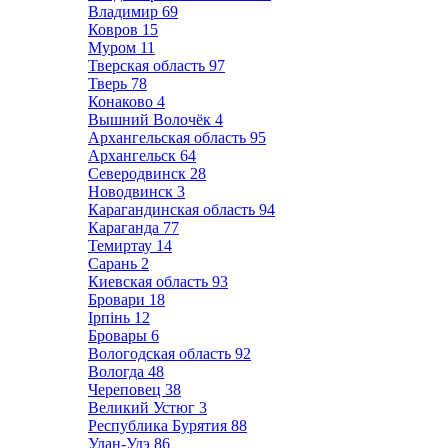
Владимир
69
Ковров
15
Муром
11
Тверская область
97
Тверь
78
Конаково
4
Вышний Волочёк
4
Архангельская область
95
Архангельск
64
Северодвинск
28
Новодвинск
3
Карагандинская область
94
Караганда
77
Темиртау
14
Сарань
2
Киевская область
93
Бровари
18
Ірпінь
12
Бровары
6
Вологодская область
92
Вологда
48
Череповец
38
Великий Устюг
3
Республика Бурятия
88
Улан-Удэ
86