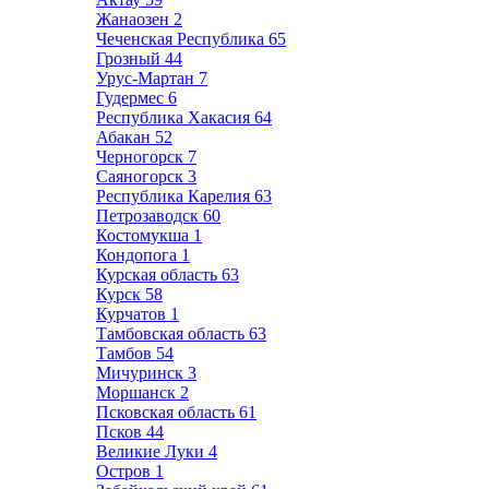
Жанаозен
2
Чеченская Республика
65
Грозный
44
Урус-Мартан
7
Гудермес
6
Республика Хакасия
64
Абакан
52
Черногорск
7
Саяногорск
3
Республика Карелия
63
Петрозаводск
60
Костомукша
1
Кондопога
1
Курская область
63
Курск
58
Курчатов
1
Тамбовская область
63
Тамбов
54
Мичуринск
3
Моршанск
2
Псковская область
61
Псков
44
Великие Луки
4
Остров
1