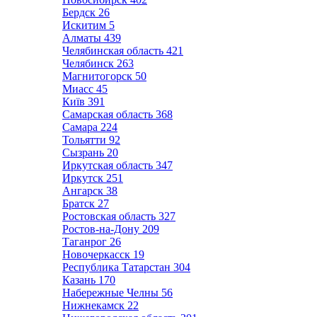
Бердск
26
Искитим
5
Алматы
439
Челябинская область
421
Челябинск
263
Магнитогорск
50
Миасс
45
Київ
391
Самарская область
368
Самара
224
Тольятти
92
Сызрань
20
Иркутская область
347
Иркутск
251
Ангарск
38
Братск
27
Ростовская область
327
Ростов-на-Дону
209
Таганрог
26
Новочеркасск
19
Республика Татарстан
304
Казань
170
Набережные Челны
56
Нижнекамск
22