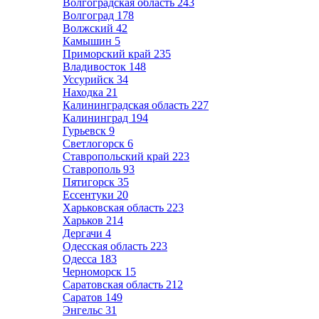
Волгоградская область
243
Волгоград
178
Волжский
42
Камышин
5
Приморский край
235
Владивосток
148
Уссурийск
34
Находка
21
Калининградская область
227
Калининград
194
Гурьевск
9
Светлогорск
6
Ставропольский край
223
Ставрополь
93
Пятигорск
35
Ессентуки
20
Харьковская область
223
Харьков
214
Дергачи
4
Одесская область
223
Одесса
183
Черноморск
15
Саратовская область
212
Саратов
149
Энгельс
31