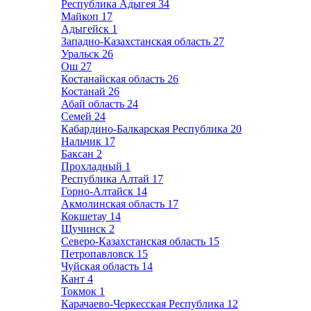
Республика Адыгея
34
Майкоп
17
Адыгейск
1
Западно-Казахстанская область
27
Уральск
26
Ош
27
Костанайская область
26
Костанай
26
Абай область
24
Семей
24
Кабардино-Балкарская Республика
20
Нальчик
17
Баксан
2
Прохладный
1
Республика Алтай
17
Горно-Алтайск
14
Акмолинская область
17
Кокшетау
14
Щучинск
2
Северо-Казахстанская область
15
Петропавловск
15
Чуйская область
14
Кант
4
Токмок
1
Карачаево-Черкесская Республика
12