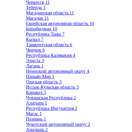
Черкесск
11
Теберда
1
Магаданская область
11
Магадан
11
Еврейская автономная область
10
Биробиджан
10
Республика Тыва
7
Кызыл
7
Ташкентская область
6
Чирчик
6
Республика Калмыкия
4
Элиста
3
Лагань
1
Ненецкий автономный округ
4
Нарьян-Мар
3
Ошская область
3
Иссык-Кульская область
3
Каракол
3
Чувашская Республика
2
Алатырь
1
Республика Ингушетия
2
Магас
1
Назрань
1
Чукотский автономный округ
2
Анадырь
2