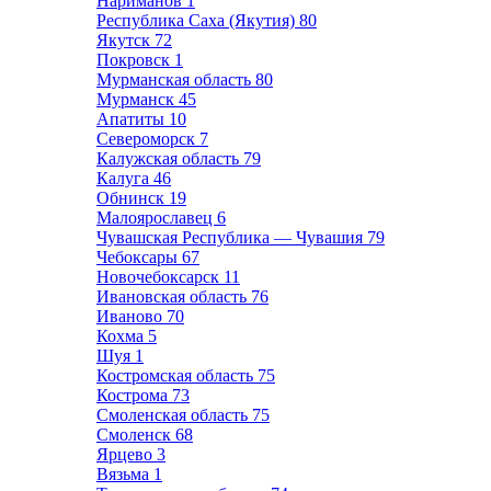
Нариманов
1
Республика Саха (Якутия)
80
Якутск
72
Покровск
1
Мурманская область
80
Мурманск
45
Апатиты
10
Североморск
7
Калужская область
79
Калуга
46
Обнинск
19
Малоярославец
6
Чувашская Республика — Чувашия
79
Чебоксары
67
Новочебоксарск
11
Ивановская область
76
Иваново
70
Кохма
5
Шуя
1
Костромская область
75
Кострома
73
Смоленская область
75
Смоленск
68
Ярцево
3
Вязьма
1