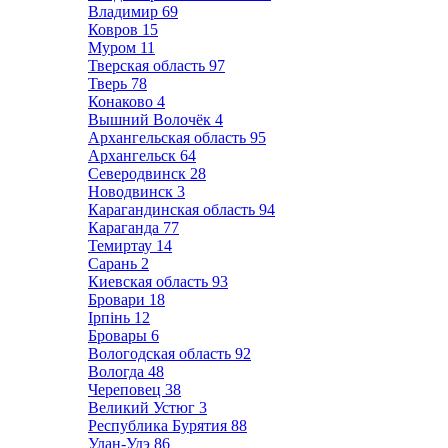
Владимир
69
Ковров
15
Муром
11
Тверская область
97
Тверь
78
Конаково
4
Вышний Волочёк
4
Архангельская область
95
Архангельск
64
Северодвинск
28
Новодвинск
3
Карагандинская область
94
Караганда
77
Темиртау
14
Сарань
2
Киевская область
93
Бровари
18
Ірпінь
12
Бровары
6
Вологодская область
92
Вологда
48
Череповец
38
Великий Устюг
3
Республика Бурятия
88
Улан-Удэ
86