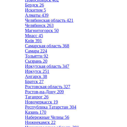
Бердск
26
Искитим
5
Алматы
439
Челябинская область
421
Челябинск
263
Магнитогорск
50
Миасс
45
Київ
391
Самарская область
368
Самара
224
Тольятти
92
Сызрань
20
Иркутская область
347
Иркутск
251
Ангарск
38
Братск
27
Ростовская область
327
Ростов-на-Дону
209
Таганрог
26
Новочеркасск
19
Республика Татарстан
304
Казань
170
Набережные Челны
56
Нижнекамск
22