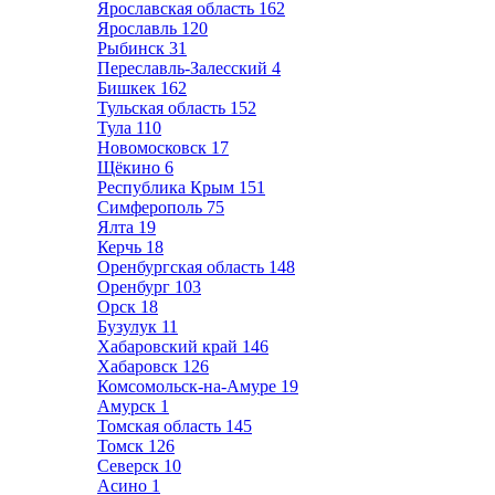
Ярославская область
162
Ярославль
120
Рыбинск
31
Переславль-Залесский
4
Бишкек
162
Тульская область
152
Тула
110
Новомосковск
17
Щёкино
6
Республика Крым
151
Симферополь
75
Ялта
19
Керчь
18
Оренбургская область
148
Оренбург
103
Орск
18
Бузулук
11
Хабаровский край
146
Хабаровск
126
Комсомольск-на-Амуре
19
Амурск
1
Томская область
145
Томск
126
Северск
10
Асино
1