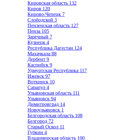
Кировская область
132
Киров
120
Кирово-Чепецк
7
Слободской
3
Пензенская область
127
Пенза
105
Заречный
7
Кузнецк
4
Республика Дагестан
124
Махачкала
88
Дербент
9
Каспийск
9
Удмуртская Республика
117
Ижевск
97
Воткинск
10
Сарапул
4
Ульяновская область
111
Ульяновск
94
Димитровград
14
Новоульяновск
1
Белгородская область
108
Белгород
72
Старый Оскол
11
Губкин
4
Владимирская область
100