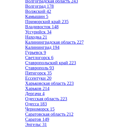
Волгоградская область
243
Волгоград
178
Волжский
42
Камышин
5
Приморский край
235
Владивосток
148
Уссурийск
34
Находка
21
Калининградская область
227
Калининград
194
Гурьевск
9
Светлогорск
6
Ставропольский край
223
Ставрополь
93
Пятигорск
35
Ессентуки
20
Харьковская область
223
Харьков
214
Дергачи
4
Одесская область
223
Одесса
183
Черноморск
15
Саратовская область
212
Саратов
149
Энгельс
31