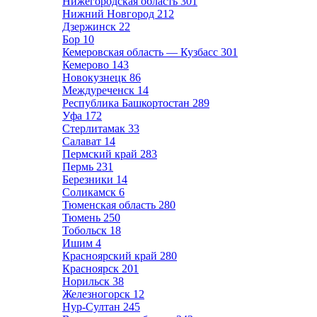
Нижегородская область
301
Нижний Новгород
212
Дзержинск
22
Бор
10
Кемеровская область — Кузбасс
301
Кемерово
143
Новокузнецк
86
Междуреченск
14
Республика Башкортостан
289
Уфа
172
Стерлитамак
33
Салават
14
Пермский край
283
Пермь
231
Березники
14
Соликамск
6
Тюменская область
280
Тюмень
250
Тобольск
18
Ишим
4
Красноярский край
280
Красноярск
201
Норильск
38
Железногорск
12
Нур-Султан
245