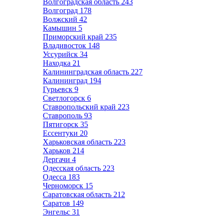
Волгоградская область
243
Волгоград
178
Волжский
42
Камышин
5
Приморский край
235
Владивосток
148
Уссурийск
34
Находка
21
Калининградская область
227
Калининград
194
Гурьевск
9
Светлогорск
6
Ставропольский край
223
Ставрополь
93
Пятигорск
35
Ессентуки
20
Харьковская область
223
Харьков
214
Дергачи
4
Одесская область
223
Одесса
183
Черноморск
15
Саратовская область
212
Саратов
149
Энгельс
31