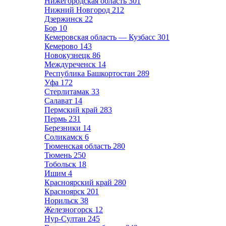
Нижегородская область
301
Нижний Новгород
212
Дзержинск
22
Бор
10
Кемеровская область — Кузбасс
301
Кемерово
143
Новокузнецк
86
Междуреченск
14
Республика Башкортостан
289
Уфа
172
Стерлитамак
33
Салават
14
Пермский край
283
Пермь
231
Березники
14
Соликамск
6
Тюменская область
280
Тюмень
250
Тобольск
18
Ишим
4
Красноярский край
280
Красноярск
201
Норильск
38
Железногорск
12
Нур-Султан
245