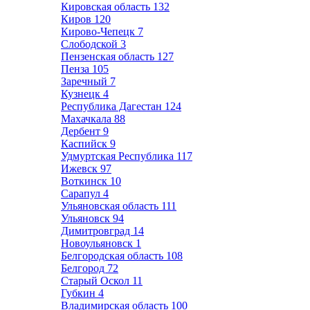
Кировская область
132
Киров
120
Кирово-Чепецк
7
Слободской
3
Пензенская область
127
Пенза
105
Заречный
7
Кузнецк
4
Республика Дагестан
124
Махачкала
88
Дербент
9
Каспийск
9
Удмуртская Республика
117
Ижевск
97
Воткинск
10
Сарапул
4
Ульяновская область
111
Ульяновск
94
Димитровград
14
Новоульяновск
1
Белгородская область
108
Белгород
72
Старый Оскол
11
Губкин
4
Владимирская область
100