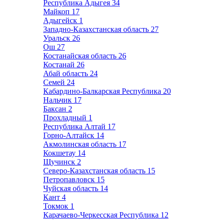
Республика Адыгея
34
Майкоп
17
Адыгейск
1
Западно-Казахстанская область
27
Уральск
26
Ош
27
Костанайская область
26
Костанай
26
Абай область
24
Семей
24
Кабардино-Балкарская Республика
20
Нальчик
17
Баксан
2
Прохладный
1
Республика Алтай
17
Горно-Алтайск
14
Акмолинская область
17
Кокшетау
14
Щучинск
2
Северо-Казахстанская область
15
Петропавловск
15
Чуйская область
14
Кант
4
Токмок
1
Карачаево-Черкесская Республика
12