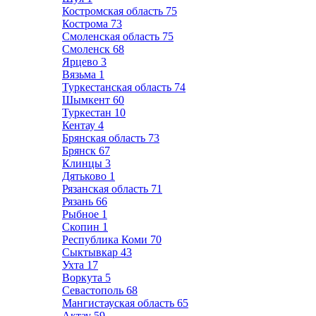
Костромская область
75
Кострома
73
Смоленская область
75
Смоленск
68
Ярцево
3
Вязьма
1
Туркестанская область
74
Шымкент
60
Туркестан
10
Кентау
4
Брянская область
73
Брянск
67
Клинцы
3
Дятьково
1
Рязанская область
71
Рязань
66
Рыбное
1
Скопин
1
Республика Коми
70
Сыктывкар
43
Ухта
17
Воркута
5
Севастополь
68
Мангистауская область
65
Актау
59