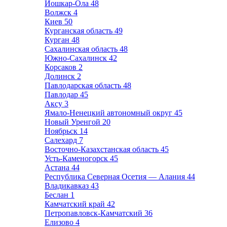
Йошкар-Ола
48
Волжск
4
Киев
50
Курганская область
49
Курган
48
Сахалинская область
48
Южно-Сахалинск
42
Корсаков
2
Долинск
2
Павлодарская область
48
Павлодар
45
Аксу
3
Ямало-Ненецкий автономный округ
45
Новый Уренгой
20
Ноябрьск
14
Салехард
7
Восточно-Казахстанская область
45
Усть-Каменогорск
45
Астана
44
Республика Северная Осетия — Алания
44
Владикавказ
43
Беслан
1
Камчатский край
42
Петропавловск-Камчатский
36
Елизово
4