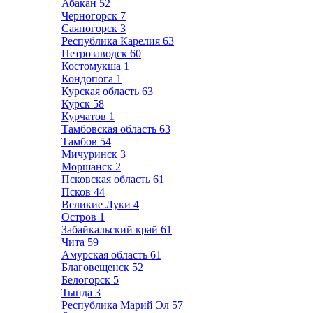
Абакан
52
Черногорск
7
Саяногорск
3
Республика Карелия
63
Петрозаводск
60
Костомукша
1
Кондопога
1
Курская область
63
Курск
58
Курчатов
1
Тамбовская область
63
Тамбов
54
Мичуринск
3
Моршанск
2
Псковская область
61
Псков
44
Великие Луки
4
Остров
1
Забайкальский край
61
Чита
59
Амурская область
61
Благовещенск
52
Белогорск
5
Тында
3
Республика Марий Эл
57