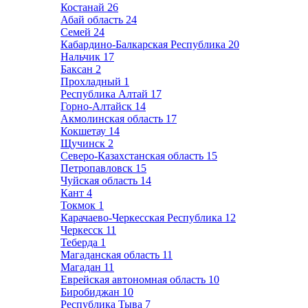
Костанай
26
Абай область
24
Семей
24
Кабардино-Балкарская Республика
20
Нальчик
17
Баксан
2
Прохладный
1
Республика Алтай
17
Горно-Алтайск
14
Акмолинская область
17
Кокшетау
14
Щучинск
2
Северо-Казахстанская область
15
Петропавловск
15
Чуйская область
14
Кант
4
Токмок
1
Карачаево-Черкесская Республика
12
Черкесск
11
Теберда
1
Магаданская область
11
Магадан
11
Еврейская автономная область
10
Биробиджан
10
Республика Тыва
7