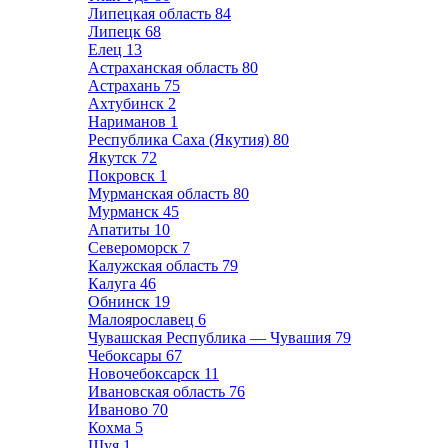
Липецкая область
84
Липецк
68
Елец
13
Астраханская область
80
Астрахань
75
Ахтубинск
2
Нариманов
1
Республика Саха (Якутия)
80
Якутск
72
Покровск
1
Мурманская область
80
Мурманск
45
Апатиты
10
Североморск
7
Калужская область
79
Калуга
46
Обнинск
19
Малоярославец
6
Чувашская Республика — Чувашия
79
Чебоксары
67
Новочебоксарск
11
Ивановская область
76
Иваново
70
Кохма
5
Шуя
1