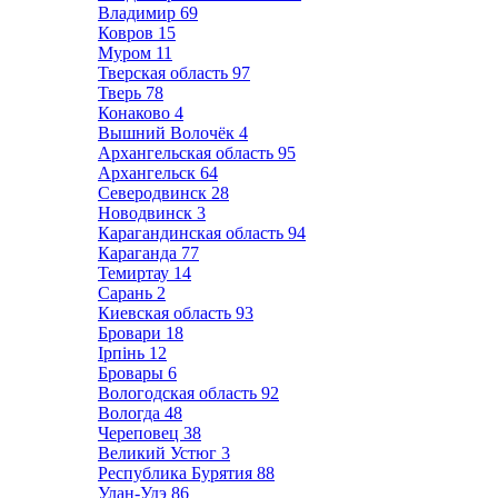
Владимир
69
Ковров
15
Муром
11
Тверская область
97
Тверь
78
Конаково
4
Вышний Волочёк
4
Архангельская область
95
Архангельск
64
Северодвинск
28
Новодвинск
3
Карагандинская область
94
Караганда
77
Темиртау
14
Сарань
2
Киевская область
93
Бровари
18
Ірпінь
12
Бровары
6
Вологодская область
92
Вологда
48
Череповец
38
Великий Устюг
3
Республика Бурятия
88
Улан-Удэ
86