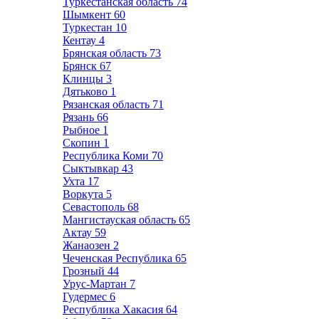
Туркестанская область
74
Шымкент
60
Туркестан
10
Кентау
4
Брянская область
73
Брянск
67
Клинцы
3
Дятьково
1
Рязанская область
71
Рязань
66
Рыбное
1
Скопин
1
Республика Коми
70
Сыктывкар
43
Ухта
17
Воркута
5
Севастополь
68
Мангистауская область
65
Актау
59
Жанаозен
2
Чеченская Республика
65
Грозный
44
Урус-Мартан
7
Гудермес
6
Республика Хакасия
64