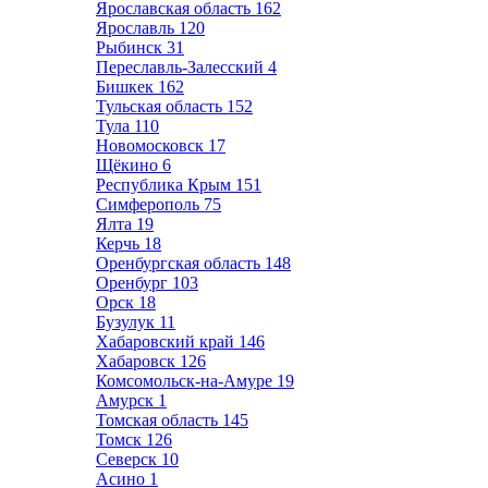
Ярославская область
162
Ярославль
120
Рыбинск
31
Переславль-Залесский
4
Бишкек
162
Тульская область
152
Тула
110
Новомосковск
17
Щёкино
6
Республика Крым
151
Симферополь
75
Ялта
19
Керчь
18
Оренбургская область
148
Оренбург
103
Орск
18
Бузулук
11
Хабаровский край
146
Хабаровск
126
Комсомольск-на-Амуре
19
Амурск
1
Томская область
145
Томск
126
Северск
10
Асино
1