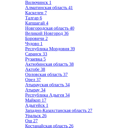
Вилючинск
1
Алматинская область
41
Каскелен
7
Талгар
6
Капшагай
4
Новгородская область
40
Великий Новгород
36
Боровичи
2
Чудово
1
Республика Мордовия
39
Саранск
33
Рузаевка
5
Актюбинская область
38
Актобе
38
Орловская область
37
Орел
37
Атырауская область
34
Атырау
34
Республика Адыгея
34
Майкоп
17
Адыгейск
1
Западно-Казахстанская область
27
Уральск
26
Ош
27
Костанайская область
26