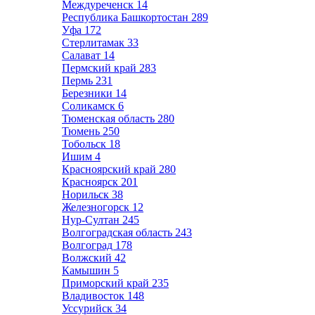
Междуреченск
14
Республика Башкортостан
289
Уфа
172
Стерлитамак
33
Салават
14
Пермский край
283
Пермь
231
Березники
14
Соликамск
6
Тюменская область
280
Тюмень
250
Тобольск
18
Ишим
4
Красноярский край
280
Красноярск
201
Норильск
38
Железногорск
12
Нур-Султан
245
Волгоградская область
243
Волгоград
178
Волжский
42
Камышин
5
Приморский край
235
Владивосток
148
Уссурийск
34