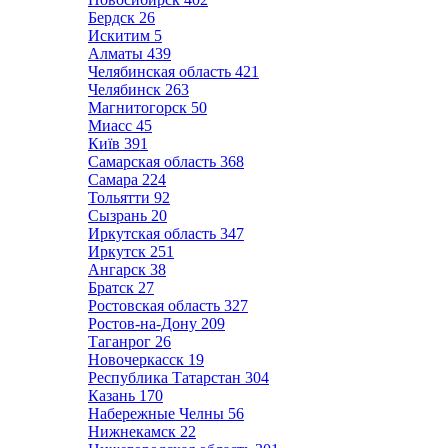
Бердск
26
Искитим
5
Алматы
439
Челябинская область
421
Челябинск
263
Магнитогорск
50
Миасс
45
Київ
391
Самарская область
368
Самара
224
Тольятти
92
Сызрань
20
Иркутская область
347
Иркутск
251
Ангарск
38
Братск
27
Ростовская область
327
Ростов-на-Дону
209
Таганрог
26
Новочеркасск
19
Республика Татарстан
304
Казань
170
Набережные Челны
56
Нижнекамск
22