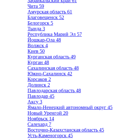
Забайкальский край
61
Чита
59
Амурская область
61
Благовещенск
52
Белогорск
5
Тында
3
Республика Марий Эл
57
Йошкар-Ола
48
Волжск
4
Киев
50
Курганская область
49
Курган
48
Сахалинская область
48
Южно-Сахалинск
42
Корсаков
2
Долинск
2
Павлодарская область
48
Павлодар
45
Аксу
3
Ямало-Ненецкий автономный округ
45
Новый Уренгой
20
Ноябрьск
14
Салехард
7
Восточно-Казахстанская область
45
Усть-Каменогорск
45