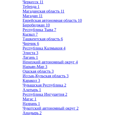
Черкесск
11
Теберда
1
Магаданская область
11
Магадан
11
Еврейская автономная область
10
Биробиджан
10
Республика Тыва
7
Кызыл
7
Ташкентская область
6
Чирчик
6
Республика Калмыкия
4
Элиста
3
Лагань
1
Ненецкий автономный округ
4
Нарьян-Мар
3
Ошская область
3
Иссык-Кульская область
3
Каракол
3
Чувашская Республика
2
Алатырь
1
Республика Ингушетия
2
Магас
1
Назрань
1
Чукотский автономный округ
2
Анадырь
2