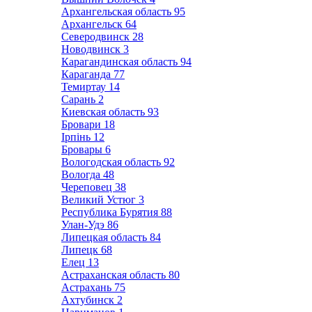
Архангельская область
95
Архангельск
64
Северодвинск
28
Новодвинск
3
Карагандинская область
94
Караганда
77
Темиртау
14
Сарань
2
Киевская область
93
Бровари
18
Ірпінь
12
Бровары
6
Вологодская область
92
Вологда
48
Череповец
38
Великий Устюг
3
Республика Бурятия
88
Улан-Удэ
86
Липецкая область
84
Липецк
68
Елец
13
Астраханская область
80
Астрахань
75
Ахтубинск
2