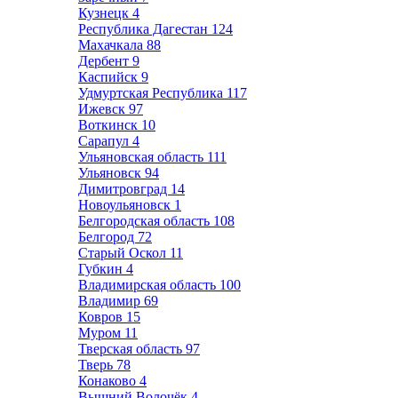
Кузнецк
4
Республика Дагестан
124
Махачкала
88
Дербент
9
Каспийск
9
Удмуртская Республика
117
Ижевск
97
Воткинск
10
Сарапул
4
Ульяновская область
111
Ульяновск
94
Димитровград
14
Новоульяновск
1
Белгородская область
108
Белгород
72
Старый Оскол
11
Губкин
4
Владимирская область
100
Владимир
69
Ковров
15
Муром
11
Тверская область
97
Тверь
78
Конаково
4
Вышний Волочёк
4