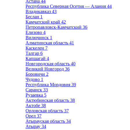
Астана
44
Республика Северная Осетия — Алания
44
Владикавказ
43
Беслан
1
Камчатский край
42
Петропавловск-Камчатский
36
Елизово
4
Вилючинск
1
Алматинская область
41
Каскелен
7
Талгар
6
Капшагай
4
Новгородская область
40
Великий Новгород
36
Боровичи
2
Чудово
1
Республика Мордовия
39
Саранск
33
Рузаевка
5
Актюбинская область
38
Актобе
38
Орловская область
37
Орел
37
Атырауская область
34
Атырау
34