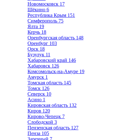
Новомосковск
17
Щёкино
6
Республика Крым
151
Симферополь
75
Ялта
19
Керчь
18
Оренбургская область
148
Оренбург
103
Орск
18
Бузулук
11
Хабаровский край
146
Хабаровск
126
Комсомольск-на-Амуре
19
Амурск
1
Томская область
145
Томск
126
Северск
10
Асино
1
Кировская область
132
Киров
120
Кирово-Чепецк
7
Слободской
3
Пензенская область
127
Пенза
105
Заречный
7