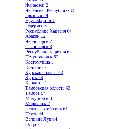
Жанаозен
2
Чеченская Республика
65
Грозный
44
Урус-Мартан
7
Гудермес
6
Республика Хакасия
64
Абакан
52
Черногорск
7
Саяногорск
3
Республика Карелия
63
Петрозаводск
60
Костомукша
1
Кондопога
1
Курская область
63
Курск
58
Курчатов
1
Тамбовская область
63
Тамбов
54
Мичуринск
3
Моршанск
2
Псковская область
61
Псков
44
Великие Луки
4
Остров
1