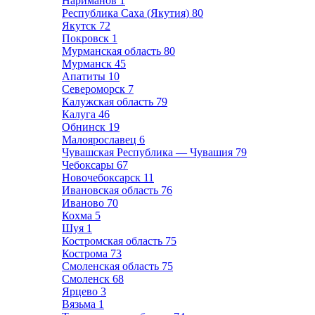
Нариманов
1
Республика Саха (Якутия)
80
Якутск
72
Покровск
1
Мурманская область
80
Мурманск
45
Апатиты
10
Североморск
7
Калужская область
79
Калуга
46
Обнинск
19
Малоярославец
6
Чувашская Республика — Чувашия
79
Чебоксары
67
Новочебоксарск
11
Ивановская область
76
Иваново
70
Кохма
5
Шуя
1
Костромская область
75
Кострома
73
Смоленская область
75
Смоленск
68
Ярцево
3
Вязьма
1