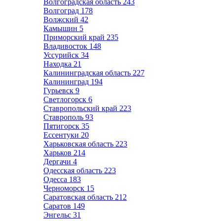
Волгоградская область
243
Волгоград
178
Волжский
42
Камышин
5
Приморский край
235
Владивосток
148
Уссурийск
34
Находка
21
Калининградская область
227
Калининград
194
Гурьевск
9
Светлогорск
6
Ставропольский край
223
Ставрополь
93
Пятигорск
35
Ессентуки
20
Харьковская область
223
Харьков
214
Дергачи
4
Одесская область
223
Одесса
183
Черноморск
15
Саратовская область
212
Саратов
149
Энгельс
31