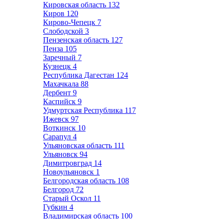
Кировская область
132
Киров
120
Кирово-Чепецк
7
Слободской
3
Пензенская область
127
Пенза
105
Заречный
7
Кузнецк
4
Республика Дагестан
124
Махачкала
88
Дербент
9
Каспийск
9
Удмуртская Республика
117
Ижевск
97
Воткинск
10
Сарапул
4
Ульяновская область
111
Ульяновск
94
Димитровград
14
Новоульяновск
1
Белгородская область
108
Белгород
72
Старый Оскол
11
Губкин
4
Владимирская область
100