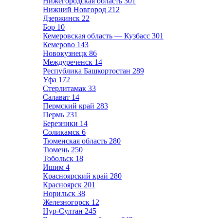
Нижегородская область
301
Нижний Новгород
212
Дзержинск
22
Бор
10
Кемеровская область — Кузбасс
301
Кемерово
143
Новокузнецк
86
Междуреченск
14
Республика Башкортостан
289
Уфа
172
Стерлитамак
33
Салават
14
Пермский край
283
Пермь
231
Березники
14
Соликамск
6
Тюменская область
280
Тюмень
250
Тобольск
18
Ишим
4
Красноярский край
280
Красноярск
201
Норильск
38
Железногорск
12
Нур-Султан
245