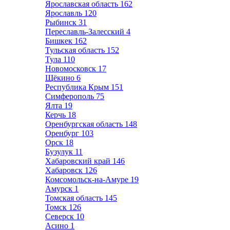
Ярославская область
162
Ярославль
120
Рыбинск
31
Переславль-Залесский
4
Бишкек
162
Тульская область
152
Тула
110
Новомосковск
17
Щёкино
6
Республика Крым
151
Симферополь
75
Ялта
19
Керчь
18
Оренбургская область
148
Оренбург
103
Орск
18
Бузулук
11
Хабаровский край
146
Хабаровск
126
Комсомольск-на-Амуре
19
Амурск
1
Томская область
145
Томск
126
Северск
10
Асино
1