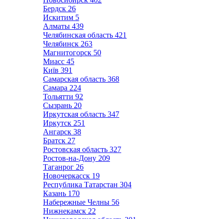
Бердск
26
Искитим
5
Алматы
439
Челябинская область
421
Челябинск
263
Магнитогорск
50
Миасс
45
Київ
391
Самарская область
368
Самара
224
Тольятти
92
Сызрань
20
Иркутская область
347
Иркутск
251
Ангарск
38
Братск
27
Ростовская область
327
Ростов-на-Дону
209
Таганрог
26
Новочеркасск
19
Республика Татарстан
304
Казань
170
Набережные Челны
56
Нижнекамск
22