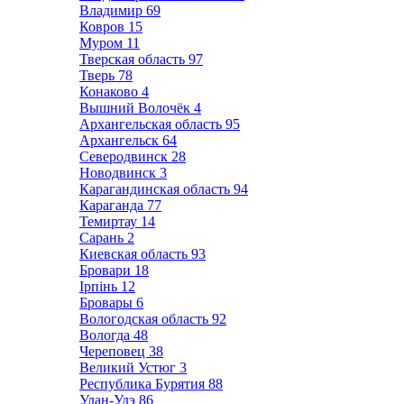
Владимир
69
Ковров
15
Муром
11
Тверская область
97
Тверь
78
Конаково
4
Вышний Волочёк
4
Архангельская область
95
Архангельск
64
Северодвинск
28
Новодвинск
3
Карагандинская область
94
Караганда
77
Темиртау
14
Сарань
2
Киевская область
93
Бровари
18
Ірпінь
12
Бровары
6
Вологодская область
92
Вологда
48
Череповец
38
Великий Устюг
3
Республика Бурятия
88
Улан-Удэ
86