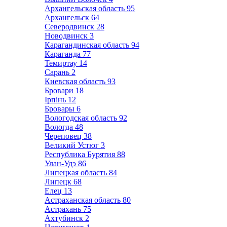
Архангельская область
95
Архангельск
64
Северодвинск
28
Новодвинск
3
Карагандинская область
94
Караганда
77
Темиртау
14
Сарань
2
Киевская область
93
Бровари
18
Ірпінь
12
Бровары
6
Вологодская область
92
Вологда
48
Череповец
38
Великий Устюг
3
Республика Бурятия
88
Улан-Удэ
86
Липецкая область
84
Липецк
68
Елец
13
Астраханская область
80
Астрахань
75
Ахтубинск
2