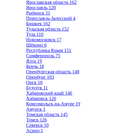
Ярославская область
162
Ярославль
120
Рыбинск
31
Переславль-Залесский
4
Бишкек
162
Тульская область
152
Тула
110
Новомосковск
17
Щёкино
6
Республика Крым
151
Симферополь
75
Ялта
19
Керчь
18
Оренбургская область
148
Оренбург
103
Орск
18
Бузулук
11
Хабаровский край
146
Хабаровск
126
Комсомольск-на-Амуре
19
Амурск
1
Томская область
145
Томск
126
Северск
10
Асино
1