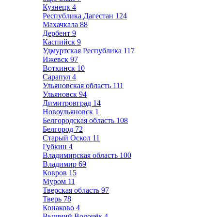
Кузнецк
4
Республика Дагестан
124
Махачкала
88
Дербент
9
Каспийск
9
Удмуртская Республика
117
Ижевск
97
Воткинск
10
Сарапул
4
Ульяновская область
111
Ульяновск
94
Димитровград
14
Новоульяновск
1
Белгородская область
108
Белгород
72
Старый Оскол
11
Губкин
4
Владимирская область
100
Владимир
69
Ковров
15
Муром
11
Тверская область
97
Тверь
78
Конаково
4
Вышний Волочёк
4