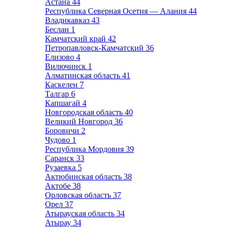
Астана
44
Республика Северная Осетия — Алания
44
Владикавказ
43
Беслан
1
Камчатский край
42
Петропавловск-Камчатский
36
Елизово
4
Вилючинск
1
Алматинская область
41
Каскелен
7
Талгар
6
Капшагай
4
Новгородская область
40
Великий Новгород
36
Боровичи
2
Чудово
1
Республика Мордовия
39
Саранск
33
Рузаевка
5
Актюбинская область
38
Актобе
38
Орловская область
37
Орел
37
Атырауская область
34
Атырау
34