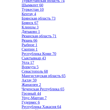
Туркестанская область
74
Шымкент
60
Туркестан
10
Кентау
4
Брянская область
73
Брянск
67
Клинцы
3
Дятьково
1
Рязанская область
71
Рязань
66
Рыбное
1
Скопин
1
Республика Коми
70
Сыктывкар
43
Ухта
17
Воркута
5
Севастополь
68
Мангистауская область
65
Актау
59
Жанаозен
2
Чеченская Республика
65
Грозный
44
Урус-Мартан
7
Гудермес
6
Республика Хакасия
64