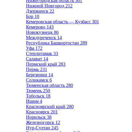
Нижегородская область
301
Нижний Новгород
212
Дзержинск
22
Бор
10
Кемеровская область — Кузбасс
301
Кемерово
143
Новокузнецк
86
Междуреченск
14
Республика Башкортостан
289
Уфа
172
Стерлитамак
33
Салават
14
Пермский край
283
Пермь
231
Березники
14
Соликамск
6
Тюменская область
280
Тюмень
250
Тобольск
18
Ишим
4
Красноярский край
280
Красноярск
201
Норильск
38
Железногорск
12
Нур-Султан
245