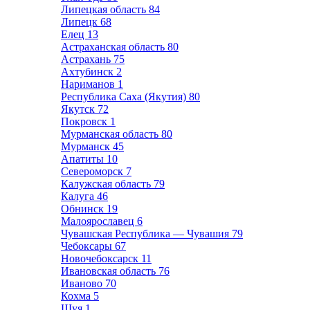
Липецкая область
84
Липецк
68
Елец
13
Астраханская область
80
Астрахань
75
Ахтубинск
2
Нариманов
1
Республика Саха (Якутия)
80
Якутск
72
Покровск
1
Мурманская область
80
Мурманск
45
Апатиты
10
Североморск
7
Калужская область
79
Калуга
46
Обнинск
19
Малоярославец
6
Чувашская Республика — Чувашия
79
Чебоксары
67
Новочебоксарск
11
Ивановская область
76
Иваново
70
Кохма
5
Шуя
1