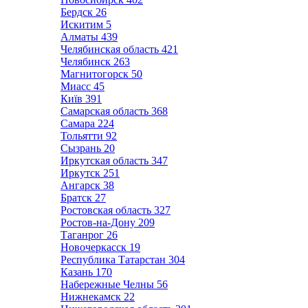
Бердск
26
Искитим
5
Алматы
439
Челябинская область
421
Челябинск
263
Магнитогорск
50
Миасс
45
Київ
391
Самарская область
368
Самара
224
Тольятти
92
Сызрань
20
Иркутская область
347
Иркутск
251
Ангарск
38
Братск
27
Ростовская область
327
Ростов-на-Дону
209
Таганрог
26
Новочеркасск
19
Республика Татарстан
304
Казань
170
Набережные Челны
56
Нижнекамск
22