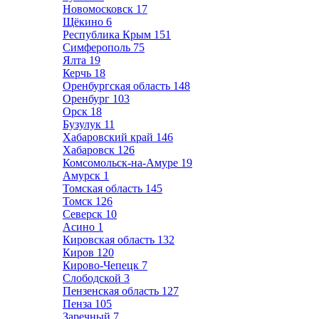
Новомосковск
17
Щёкино
6
Республика Крым
151
Симферополь
75
Ялта
19
Керчь
18
Оренбургская область
148
Оренбург
103
Орск
18
Бузулук
11
Хабаровский край
146
Хабаровск
126
Комсомольск-на-Амуре
19
Амурск
1
Томская область
145
Томск
126
Северск
10
Асино
1
Кировская область
132
Киров
120
Кирово-Чепецк
7
Слободской
3
Пензенская область
127
Пенза
105
Заречный
7