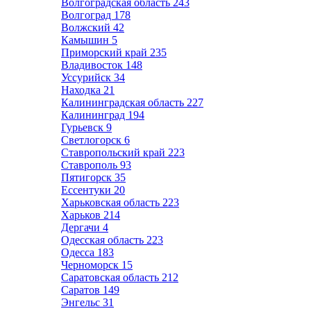
Волгоградская область
243
Волгоград
178
Волжский
42
Камышин
5
Приморский край
235
Владивосток
148
Уссурийск
34
Находка
21
Калининградская область
227
Калининград
194
Гурьевск
9
Светлогорск
6
Ставропольский край
223
Ставрополь
93
Пятигорск
35
Ессентуки
20
Харьковская область
223
Харьков
214
Дергачи
4
Одесская область
223
Одесса
183
Черноморск
15
Саратовская область
212
Саратов
149
Энгельс
31