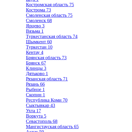
Костромская область
75
Кострома
73
Смоленская область
75
Смоленск
68
Ярцево
3
Вязьма
1
Туркестанская область
74
Шымкент
60
Туркестан
10
Кентау
4
Брянская область
73
Брянск
67
Клинцы
3
Дятьково
1
Рязанская область
71
Рязань
66
Рыбное
1
Скопин
1
Республика Коми
70
Сыктывкар
43
Ухта
17
Воркута
5
Севастополь
68
Мангистауская область
65
Актау
59