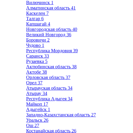
Вилючинск
1
Алматинская область
41
Каскелен
7
Талгар
6
Капшагай
4
Новгородская область
40
Великий Новгород
36
Боровичи
2
Чудово
1
Республика Мордовия
39
Саранск
33
Рузаевка
5
Актюбинская область
38
Актобе
38
Орловская область
37
Орел
37
Атырауская область
34
Атырау
34
Республика Адыгея
34
Майкоп
17
Адыгейск
1
Западно-Казахстанская область
27
Уральск
26
Ош
27
Костанайская область
26