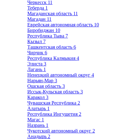
Черкесск
11
Теберда
1
Магаданская область
11
Магадан
11
Еврейская автономная область
10
Биробиджан
10
Республика Тыва
7
Кызыл
7
Ташкентская область
6
Чирчик
6
Республика Калмыкия
4
Элиста
3
Лагань
1
Ненецкий автономный округ
4
Нарьян-Мар
3
Ошская область
3
Иссык-Кульская область
3
Каракол
3
Чувашская Республика
2
Алатырь
1
Республика Ингушетия
2
Магас
1
Назрань
1
Чукотский автономный округ
2
Анадырь
2