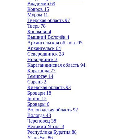
Владимир
69
Ковров
15
Муром
11
Тверская область
97
Тверь
78
Конаково
4
Вышний Волочёк
4
Архангельская область
95
Архангельск
64
Северодвинск
28
Новодвинск
3
Карагандинская область
94
Караганда
77
Темиртау
14
Сарань
2
Киевская область
93
Бровари
18
Ірпінь
12
Бровары
6
Вологодская область
92
Вологда
48
Череповец
38
Великий Устюг
3
Республика Бурятия
88
Улан-Удэ
86