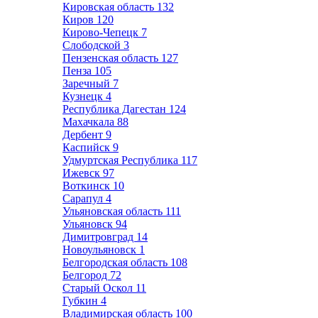
Кировская область
132
Киров
120
Кирово-Чепецк
7
Слободской
3
Пензенская область
127
Пенза
105
Заречный
7
Кузнецк
4
Республика Дагестан
124
Махачкала
88
Дербент
9
Каспийск
9
Удмуртская Республика
117
Ижевск
97
Воткинск
10
Сарапул
4
Ульяновская область
111
Ульяновск
94
Димитровград
14
Новоульяновск
1
Белгородская область
108
Белгород
72
Старый Оскол
11
Губкин
4
Владимирская область
100