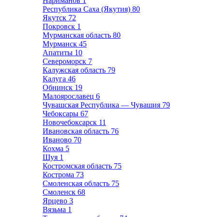
Нариманов
1
Республика Саха (Якутия)
80
Якутск
72
Покровск
1
Мурманская область
80
Мурманск
45
Апатиты
10
Североморск
7
Калужская область
79
Калуга
46
Обнинск
19
Малоярославец
6
Чувашская Республика — Чувашия
79
Чебоксары
67
Новочебоксарск
11
Ивановская область
76
Иваново
70
Кохма
5
Шуя
1
Костромская область
75
Кострома
73
Смоленская область
75
Смоленск
68
Ярцево
3
Вязьма
1