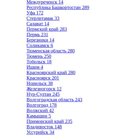
Междуреченск
14
Республика Башкортостан
289
Уфа
172
Стерлитамак
33
Салават
14
Пермский край
283
Пермь
231
Березники
14
Соликамск
6
Тюменская область
280
Тюмень
250
Тобольск
18
Ишим
4
Красноярский край
280
Красноярск
201
Норильск
38
Железногорск
12
Нур-Султан
245
Волгоградская область
243
Волгоград
178
Волжский
42
Камышин
5
Приморский край
235
Владивосток
148
Уссурийск
34