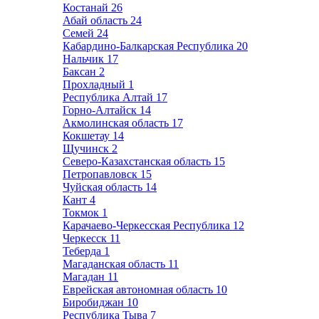
Костанай
26
Абай область
24
Семей
24
Кабардино-Балкарская Республика
20
Нальчик
17
Баксан
2
Прохладный
1
Республика Алтай
17
Горно-Алтайск
14
Акмолинская область
17
Кокшетау
14
Щучинск
2
Северо-Казахстанская область
15
Петропавловск
15
Чуйская область
14
Кант
4
Токмок
1
Карачаево-Черкесская Республика
12
Черкесск
11
Теберда
1
Магаданская область
11
Магадан
11
Еврейская автономная область
10
Биробиджан
10
Республика Тыва
7