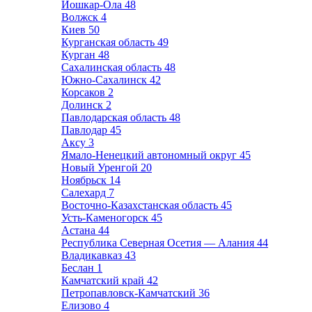
Йошкар-Ола
48
Волжск
4
Киев
50
Курганская область
49
Курган
48
Сахалинская область
48
Южно-Сахалинск
42
Корсаков
2
Долинск
2
Павлодарская область
48
Павлодар
45
Аксу
3
Ямало-Ненецкий автономный округ
45
Новый Уренгой
20
Ноябрьск
14
Салехард
7
Восточно-Казахстанская область
45
Усть-Каменогорск
45
Астана
44
Республика Северная Осетия — Алания
44
Владикавказ
43
Беслан
1
Камчатский край
42
Петропавловск-Камчатский
36
Елизово
4