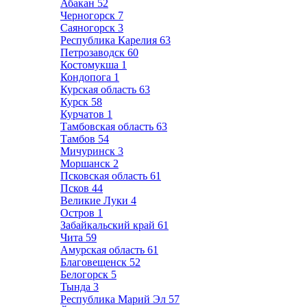
Абакан
52
Черногорск
7
Саяногорск
3
Республика Карелия
63
Петрозаводск
60
Костомукша
1
Кондопога
1
Курская область
63
Курск
58
Курчатов
1
Тамбовская область
63
Тамбов
54
Мичуринск
3
Моршанск
2
Псковская область
61
Псков
44
Великие Луки
4
Остров
1
Забайкальский край
61
Чита
59
Амурская область
61
Благовещенск
52
Белогорск
5
Тында
3
Республика Марий Эл
57