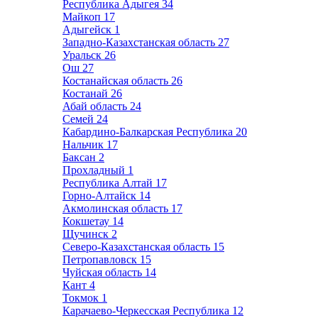
Республика Адыгея
34
Майкоп
17
Адыгейск
1
Западно-Казахстанская область
27
Уральск
26
Ош
27
Костанайская область
26
Костанай
26
Абай область
24
Семей
24
Кабардино-Балкарская Республика
20
Нальчик
17
Баксан
2
Прохладный
1
Республика Алтай
17
Горно-Алтайск
14
Акмолинская область
17
Кокшетау
14
Щучинск
2
Северо-Казахстанская область
15
Петропавловск
15
Чуйская область
14
Кант
4
Токмок
1
Карачаево-Черкесская Республика
12