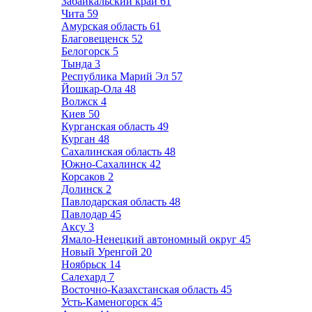
Забайкальский край
61
Чита
59
Амурская область
61
Благовещенск
52
Белогорск
5
Тында
3
Республика Марий Эл
57
Йошкар-Ола
48
Волжск
4
Киев
50
Курганская область
49
Курган
48
Сахалинская область
48
Южно-Сахалинск
42
Корсаков
2
Долинск
2
Павлодарская область
48
Павлодар
45
Аксу
3
Ямало-Ненецкий автономный округ
45
Новый Уренгой
20
Ноябрьск
14
Салехард
7
Восточно-Казахстанская область
45
Усть-Каменогорск
45