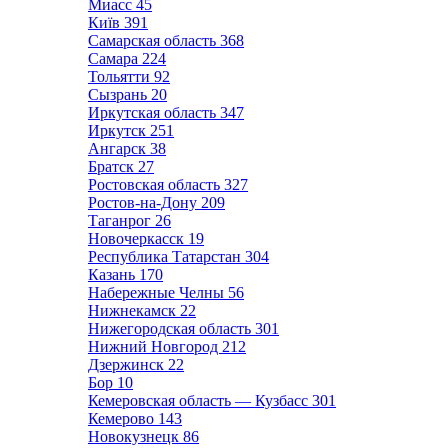
Миасс
45
Київ
391
Самарская область
368
Самара
224
Тольятти
92
Сызрань
20
Иркутская область
347
Иркутск
251
Ангарск
38
Братск
27
Ростовская область
327
Ростов-на-Дону
209
Таганрог
26
Новочеркасск
19
Республика Татарстан
304
Казань
170
Набережные Челны
56
Нижнекамск
22
Нижегородская область
301
Нижний Новгород
212
Дзержинск
22
Бор
10
Кемеровская область — Кузбасс
301
Кемерово
143
Новокузнецк
86