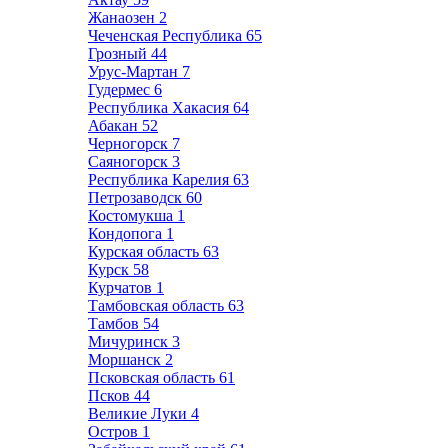
Жанаозен
2
Чеченская Республика
65
Грозный
44
Урус-Мартан
7
Гудермес
6
Республика Хакасия
64
Абакан
52
Черногорск
7
Саяногорск
3
Республика Карелия
63
Петрозаводск
60
Костомукша
1
Кондопога
1
Курская область
63
Курск
58
Курчатов
1
Тамбовская область
63
Тамбов
54
Мичуринск
3
Моршанск
2
Псковская область
61
Псков
44
Великие Луки
4
Остров
1