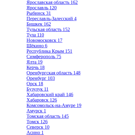
Ярославская область
162
Ярославль
120
Рыбинск
31
Переславль-Залесский
4
Бишкек
162
Тульская область
152
Тула
110
Новомосковск
17
Щёкино
6
Республика Крым
151
Симферополь
75
Ялта
19
Керчь
18
Оренбургская область
148
Оренбург
103
Орск
18
Бузулук
11
Хабаровский край
146
Хабаровск
126
Комсомольск-на-Амуре
19
Амурск
1
Томская область
145
Томск
126
Северск
10
Асино
1