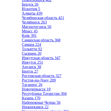
Бердск
26
Искитим
5
Алматы
439
Челябинская область
421
Челябинск
263
Магнитогорск
50
Миасс
45
Київ
391
Самарская область
368
Самара
224
Тольятти
92
Сызрань
20
Иркутская область
347
Иркутск
251
Ангарск
38
Братск
27
Ростовская область
327
Ростов-на-Дону
209
Таганрог
26
Новочеркасск
19
Республика Татарстан
304
Казань
170
Набережные Челны
56
Нижнекамск
22