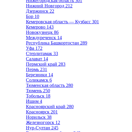
Нижегородская область
301
Нижний Новгород
212
Дзержинск
22
Бор
10
Кемеровская область — Кузбасс
301
Кемерово
143
Новокузнецк
86
Междуреченск
14
Республика Башкортостан
289
Уфа
172
Стерлитамак
33
Салават
14
Пермский край
283
Пермь
231
Березники
14
Соликамск
6
Тюменская область
280
Тюмень
250
Тобольск
18
Ишим
4
Красноярский край
280
Красноярск
201
Норильск
38
Железногорск
12
Нур-Султан
245