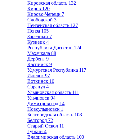
Кировская область
132
Киров
120
Кирово-Чепецк
7
Слободской
3
Пензенская область
127
Пенза
105
Заречный
7
Кузнецк
4
Республика Дагестан
124
Махачкала
88
Дербент
9
Каспийск
9
Удмуртская Республика
117
Ижевск
97
Воткинск
10
Сарапул
4
Ульяновская область
111
Ульяновск
94
Димитровград
14
Новоульяновск
1
Белгородская область
108
Белгород
72
Старый Оскол
11
Губкин
4
Владимирская область
100