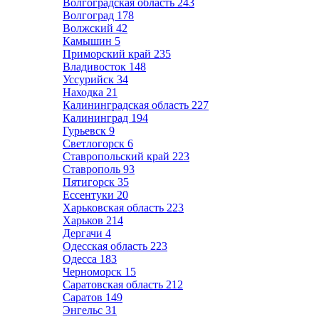
Волгоградская область
243
Волгоград
178
Волжский
42
Камышин
5
Приморский край
235
Владивосток
148
Уссурийск
34
Находка
21
Калининградская область
227
Калининград
194
Гурьевск
9
Светлогорск
6
Ставропольский край
223
Ставрополь
93
Пятигорск
35
Ессентуки
20
Харьковская область
223
Харьков
214
Дергачи
4
Одесская область
223
Одесса
183
Черноморск
15
Саратовская область
212
Саратов
149
Энгельс
31