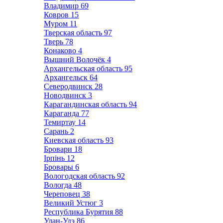
Владимир
69
Ковров
15
Муром
11
Тверская область
97
Тверь
78
Конаково
4
Вышний Волочёк
4
Архангельская область
95
Архангельск
64
Северодвинск
28
Новодвинск
3
Карагандинская область
94
Караганда
77
Темиртау
14
Сарань
2
Киевская область
93
Бровари
18
Ірпінь
12
Бровары
6
Вологодская область
92
Вологда
48
Череповец
38
Великий Устюг
3
Республика Бурятия
88
Улан-Удэ
86