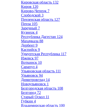
Кировская область
132
Киров
120
Кирово-Чепецк
7
Слободской
3
Пензенская область
127
Пенза
105
Заречный
7
Кузнецк
4
Республика Дагестан
124
Махачкала
88
Дербент
9
Каспийск
9
Удмуртская Республика
117
Ижевск
97
Воткинск
10
Сарапул
4
Ульяновская область
111
Ульяновск
94
Димитровград
14
Новоульяновск
1
Белгородская область
108
Белгород
72
Старый Оскол
11
Губкин
4
Владимирская область
100