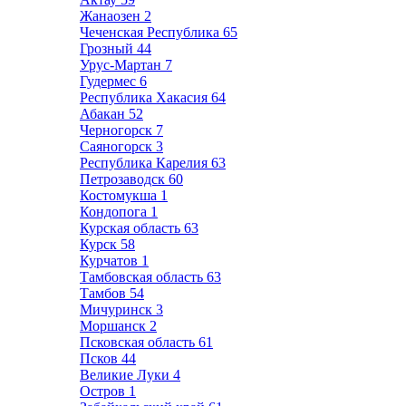
Жанаозен
2
Чеченская Республика
65
Грозный
44
Урус-Мартан
7
Гудермес
6
Республика Хакасия
64
Абакан
52
Черногорск
7
Саяногорск
3
Республика Карелия
63
Петрозаводск
60
Костомукша
1
Кондопога
1
Курская область
63
Курск
58
Курчатов
1
Тамбовская область
63
Тамбов
54
Мичуринск
3
Моршанск
2
Псковская область
61
Псков
44
Великие Луки
4
Остров
1