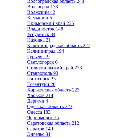
Волгоградская область
243
Волгоград
178
Волжский
42
Камышин
5
Приморский край
235
Владивосток
148
Уссурийск
34
Находка
21
Калининградская область
227
Калининград
194
Гурьевск
9
Светлогорск
6
Ставропольский край
223
Ставрополь
93
Пятигорск
35
Ессентуки
20
Харьковская область
223
Харьков
214
Дергачи
4
Одесская область
223
Одесса
183
Черноморск
15
Саратовская область
212
Саратов
149
Энгельс
31