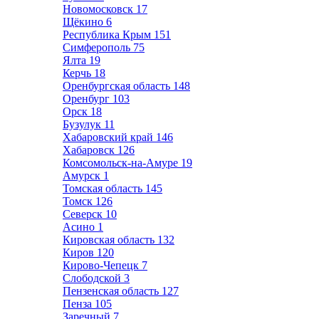
Новомосковск
17
Щёкино
6
Республика Крым
151
Симферополь
75
Ялта
19
Керчь
18
Оренбургская область
148
Оренбург
103
Орск
18
Бузулук
11
Хабаровский край
146
Хабаровск
126
Комсомольск-на-Амуре
19
Амурск
1
Томская область
145
Томск
126
Северск
10
Асино
1
Кировская область
132
Киров
120
Кирово-Чепецк
7
Слободской
3
Пензенская область
127
Пенза
105
Заречный
7