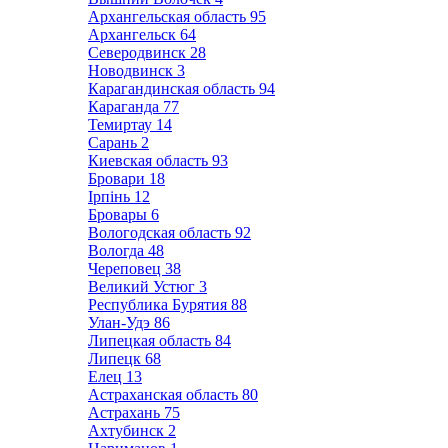
Архангельская область
95
Архангельск
64
Северодвинск
28
Новодвинск
3
Карагандинская область
94
Караганда
77
Темиртау
14
Сарань
2
Киевская область
93
Бровари
18
Ірпінь
12
Бровары
6
Вологодская область
92
Вологда
48
Череповец
38
Великий Устюг
3
Республика Бурятия
88
Улан-Удэ
86
Липецкая область
84
Липецк
68
Елец
13
Астраханская область
80
Астрахань
75
Ахтубинск
2