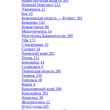
Нижегородская область
301
Нижний Новгород
212
Дзержинск
22
Бор
10
Кемеровская область — Кузбасс
301
Кемерово
143
Новокузнецк
86
Междуреченск
14
Республика Башкортостан
289
Уфа
172
Стерлитамак
33
Салават
14
Пермский край
283
Пермь
231
Березники
14
Соликамск
6
Тюменская область
280
Тюмень
250
Тобольск
18
Ишим
4
Красноярский край
280
Красноярск
201
Норильск
38
Железногорск
12
Нур-Султан
245