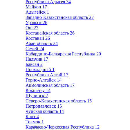
Республика Адыгея
34
Майкоп
17
Адыгейск
1
Западно-Казахстанская область
27
Уральск
26
Ош
27
Костанайская область
26
Костанай
26
Абай область
24
Семей
24
Кабардино-Балкарская Республика
20
Нальчик
17
Баксан
2
Прохладный
1
Республика Алтай
17
Горно-Алтайск
14
Акмолинская область
17
Кокшетау
14
Щучинск
2
Северо-Казахстанская область
15
Петропавловск
15
Чуйская область
14
Кант
4
Токмок
1
Карачаево-Черкесская Республика
12