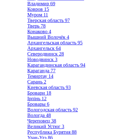
Владимир
69
Ковров
15
Муром
11
Тверская область
97
Тверь
78
Конаково
4
Вышний Волочёк
4
Архангельская область
95
Архангельск
64
Северодвинск
28
Новодвинск
3
Карагандинская область
94
Караганда
77
Темиртау
14
Сарань
2
Киевская область
93
Бровари
18
Ірпінь
12
Бровары
6
Вологодская область
92
Вологда
48
Череповец
38
Великий Устюг
3
Республика Бурятия
88
Улан-Удэ
86