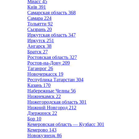
Миасс
45
Київ
391
Самарская область
368
Самара
224
Тольятти
92
Сызрань
20
Иркутская область
347
Иркутск
251
Ангарск
38
Братск
27
Ростовская область
327
Ростов-на-Дону
209
Таганрог
26
Новочеркасск
19
Республика Татарстан
304
Казань
170
Набережные Челны
56
Нижнекамск
22
Нижегородская область
301
Нижний Новгород
212
Дзержинск
22
Бор
10
Кемеровская область — Кузбасс
301
Кемерово
143
Новокузнецк
86