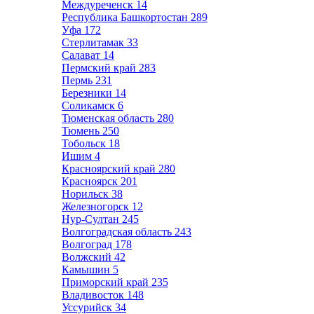
Междуреченск
14
Республика Башкортостан
289
Уфа
172
Стерлитамак
33
Салават
14
Пермский край
283
Пермь
231
Березники
14
Соликамск
6
Тюменская область
280
Тюмень
250
Тобольск
18
Ишим
4
Красноярский край
280
Красноярск
201
Норильск
38
Железногорск
12
Нур-Султан
245
Волгоградская область
243
Волгоград
178
Волжский
42
Камышин
5
Приморский край
235
Владивосток
148
Уссурийск
34