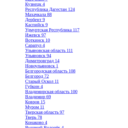
Кузнецк
4
Республика Дагестан
124
Махачкала
88
Дербент
9
Каспийск
9
Удмуртская Республика
117
Ижевск
97
Воткинск
10
Сарапул
4
Ульяновская область
111
Ульяновск
94
Димитровград
14
Новоульяновск
1
Белгородская область
108
Белгород
72
Старый Оскол
11
Губкин
4
Владимирская область
100
Владимир
69
Ковров
15
Муром
11
Тверская область
97
Тверь
78
Конаково
4
Вышний Волочёк
4