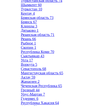
Туркестанская область
74
Шымкент
60
Туркестан
10
Кентау
4
Брянская область
73
Брянск
67
Клинцы
3
Дятьково
1
Рязанская область
71
Рязань
66
Рыбное
1
Скопин
1
Республика Коми
70
Сыктывкар
43
Ухта
17
Воркута
5
Севастополь
68
Мангистауская область
65
Актау
59
Жанаозен
2
Чеченская Республика
65
Грозный
44
Урус-Мартан
7
Гудермес
6
Республика Хакасия
64