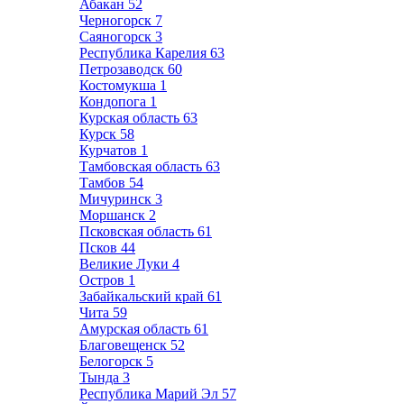
Абакан
52
Черногорск
7
Саяногорск
3
Республика Карелия
63
Петрозаводск
60
Костомукша
1
Кондопога
1
Курская область
63
Курск
58
Курчатов
1
Тамбовская область
63
Тамбов
54
Мичуринск
3
Моршанск
2
Псковская область
61
Псков
44
Великие Луки
4
Остров
1
Забайкальский край
61
Чита
59
Амурская область
61
Благовещенск
52
Белогорск
5
Тында
3
Республика Марий Эл
57