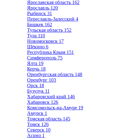
Ярославская область
162
Ярославль
120
Рыбинск
31
Переславль-Залесский
4
Бишкек
162
Тульская область
152
Тула
110
Новомосковск
17
Щёкино
6
Республика Крым
151
Симферополь
75
Ялта
19
Керчь
18
Оренбургская область
148
Оренбург
103
Орск
18
Бузулук
11
Хабаровский край
146
Хабаровск
126
Комсомольск-на-Амуре
19
Амурск
1
Томская область
145
Томск
126
Северск
10
Асино
1