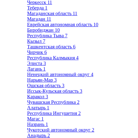
Черкесск
11
Теберда
1
Магаданская область
11
Магадан
11
Еврейская автономная область
10
Биробиджан
10
Республика Тыва
7
Кызыл
7
Ташкентская область
6
Чирчик
6
Республика Калмыкия
4
Элиста
3
Лагань
1
Ненецкий автономный округ
4
Нарьян-Мар
3
Ошская область
3
Иссык-Кульская область
3
Каракол
3
Чувашская Республика
2
Алатырь
1
Республика Ингушетия
2
Магас
1
Назрань
1
Чукотский автономный округ
2
Анадырь
2