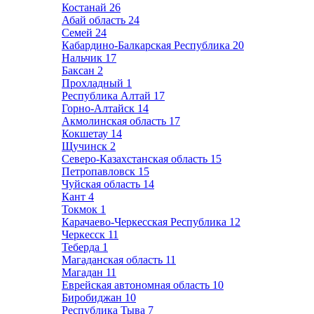
Костанай
26
Абай область
24
Семей
24
Кабардино-Балкарская Республика
20
Нальчик
17
Баксан
2
Прохладный
1
Республика Алтай
17
Горно-Алтайск
14
Акмолинская область
17
Кокшетау
14
Щучинск
2
Северо-Казахстанская область
15
Петропавловск
15
Чуйская область
14
Кант
4
Токмок
1
Карачаево-Черкесская Республика
12
Черкесск
11
Теберда
1
Магаданская область
11
Магадан
11
Еврейская автономная область
10
Биробиджан
10
Республика Тыва
7