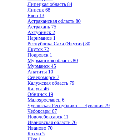
Липецкая область
84
Липецк
68
Елец
13
Астраханская область
80
Астрахань
75
Ахтубинск
2
Нариманов
1
Республика Саха (Якутия)
80
Якутск
72
Покровск
1
Мурманская область
80
Мурманск
45
Апатиты
10
Североморск
7
Калужская область
79
Калуга
46
Обнинск
19
Малоярославец
6
Чувашская Республика — Чувашия
79
Чебоксары
67
Новочебоксарск
11
Ивановская область
76
Иваново
70
Кохма
5
Шуя
1