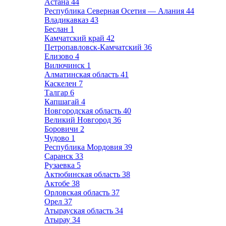
Астана
44
Республика Северная Осетия — Алания
44
Владикавказ
43
Беслан
1
Камчатский край
42
Петропавловск-Камчатский
36
Елизово
4
Вилючинск
1
Алматинская область
41
Каскелен
7
Талгар
6
Капшагай
4
Новгородская область
40
Великий Новгород
36
Боровичи
2
Чудово
1
Республика Мордовия
39
Саранск
33
Рузаевка
5
Актюбинская область
38
Актобе
38
Орловская область
37
Орел
37
Атырауская область
34
Атырау
34