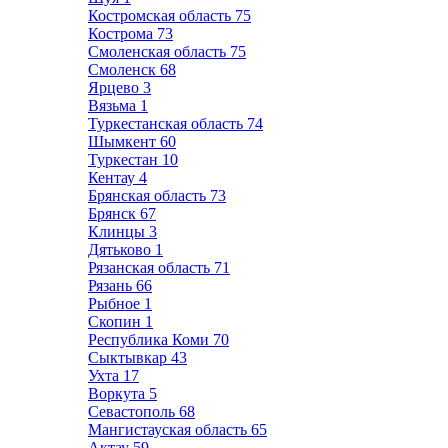
Костромская область
75
Кострома
73
Смоленская область
75
Смоленск
68
Ярцево
3
Вязьма
1
Туркестанская область
74
Шымкент
60
Туркестан
10
Кентау
4
Брянская область
73
Брянск
67
Клинцы
3
Дятьково
1
Рязанская область
71
Рязань
66
Рыбное
1
Скопин
1
Республика Коми
70
Сыктывкар
43
Ухта
17
Воркута
5
Севастополь
68
Мангистауская область
65
Актау
59