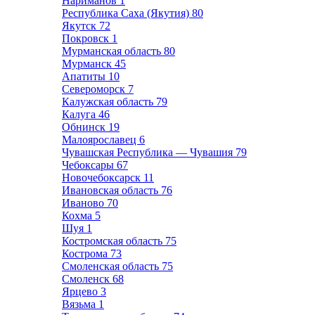
Нариманов
1
Республика Саха (Якутия)
80
Якутск
72
Покровск
1
Мурманская область
80
Мурманск
45
Апатиты
10
Североморск
7
Калужская область
79
Калуга
46
Обнинск
19
Малоярославец
6
Чувашская Республика — Чувашия
79
Чебоксары
67
Новочебоксарск
11
Ивановская область
76
Иваново
70
Кохма
5
Шуя
1
Костромская область
75
Кострома
73
Смоленская область
75
Смоленск
68
Ярцево
3
Вязьма
1