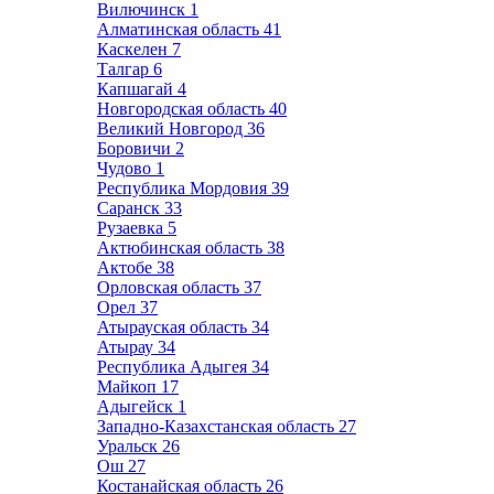
Вилючинск
1
Алматинская область
41
Каскелен
7
Талгар
6
Капшагай
4
Новгородская область
40
Великий Новгород
36
Боровичи
2
Чудово
1
Республика Мордовия
39
Саранск
33
Рузаевка
5
Актюбинская область
38
Актобе
38
Орловская область
37
Орел
37
Атырауская область
34
Атырау
34
Республика Адыгея
34
Майкоп
17
Адыгейск
1
Западно-Казахстанская область
27
Уральск
26
Ош
27
Костанайская область
26