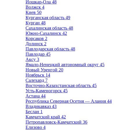
Йошкар-Ола
48
Волжск
4
Киев
50
Курганская область
49
Курган
48
Сахалинская область
48
Южно-Сахалинск
42
Корсаков
2
Долинск
2
Павлодарская область
48
Павлодар
45
Аксу
3
Ямало-Ненецкий автономный округ
45
Новый Уренгой
20
Ноябрьск
14
Салехард
7
Восточно-Казахстанская область
45
Усть-Каменогорск
45
Астана
44
Республика Северная Осетия — Алания
44
Владикавказ
43
Беслан
1
Камчатский край
42
Петропавловск-Камчатский
36
Елизово
4