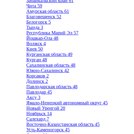
Забайкальский край
61
Чита
59
Амурская область
61
Благовещенск
52
Белогорск
5
Тында
3
Республика Марий Эл
57
Йошкар-Ола
48
Волжск
4
Киев
50
Курганская область
49
Курган
48
Сахалинская область
48
Южно-Сахалинск
42
Корсаков
2
Долинск
2
Павлодарская область
48
Павлодар
45
Аксу
3
Ямало-Ненецкий автономный округ
45
Новый Уренгой
20
Ноябрьск
14
Салехард
7
Восточно-Казахстанская область
45
Усть-Каменогорск
45