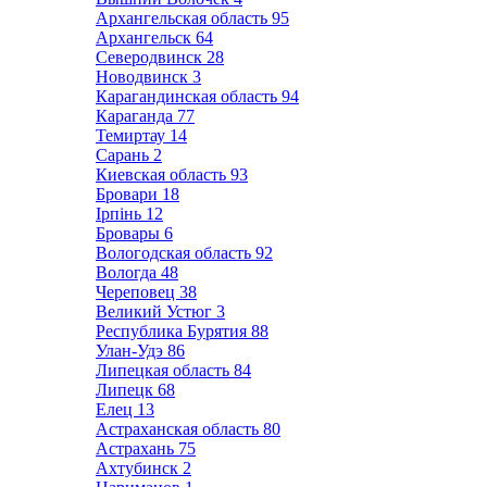
Архангельская область
95
Архангельск
64
Северодвинск
28
Новодвинск
3
Карагандинская область
94
Караганда
77
Темиртау
14
Сарань
2
Киевская область
93
Бровари
18
Ірпінь
12
Бровары
6
Вологодская область
92
Вологда
48
Череповец
38
Великий Устюг
3
Республика Бурятия
88
Улан-Удэ
86
Липецкая область
84
Липецк
68
Елец
13
Астраханская область
80
Астрахань
75
Ахтубинск
2