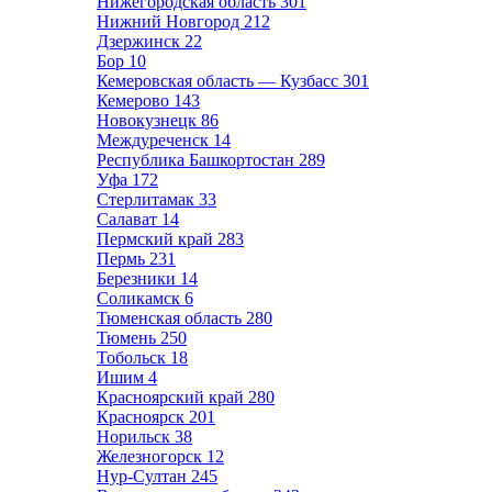
Нижегородская область
301
Нижний Новгород
212
Дзержинск
22
Бор
10
Кемеровская область — Кузбасс
301
Кемерово
143
Новокузнецк
86
Междуреченск
14
Республика Башкортостан
289
Уфа
172
Стерлитамак
33
Салават
14
Пермский край
283
Пермь
231
Березники
14
Соликамск
6
Тюменская область
280
Тюмень
250
Тобольск
18
Ишим
4
Красноярский край
280
Красноярск
201
Норильск
38
Железногорск
12
Нур-Султан
245