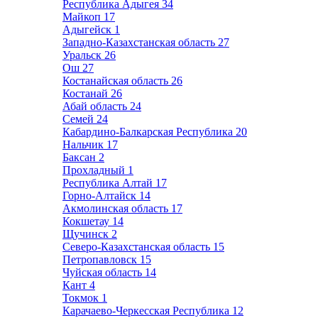
Республика Адыгея
34
Майкоп
17
Адыгейск
1
Западно-Казахстанская область
27
Уральск
26
Ош
27
Костанайская область
26
Костанай
26
Абай область
24
Семей
24
Кабардино-Балкарская Республика
20
Нальчик
17
Баксан
2
Прохладный
1
Республика Алтай
17
Горно-Алтайск
14
Акмолинская область
17
Кокшетау
14
Щучинск
2
Северо-Казахстанская область
15
Петропавловск
15
Чуйская область
14
Кант
4
Токмок
1
Карачаево-Черкесская Республика
12