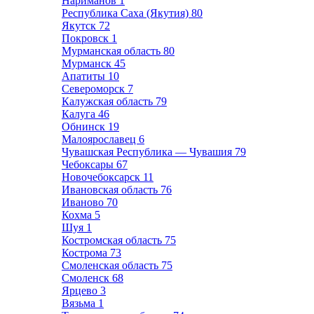
Нариманов
1
Республика Саха (Якутия)
80
Якутск
72
Покровск
1
Мурманская область
80
Мурманск
45
Апатиты
10
Североморск
7
Калужская область
79
Калуга
46
Обнинск
19
Малоярославец
6
Чувашская Республика — Чувашия
79
Чебоксары
67
Новочебоксарск
11
Ивановская область
76
Иваново
70
Кохма
5
Шуя
1
Костромская область
75
Кострома
73
Смоленская область
75
Смоленск
68
Ярцево
3
Вязьма
1