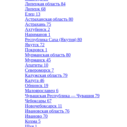
Липецкая область
84
Липецк
68
Елец
13
Астраханская область
80
Астрахань
75
Ахтубинск
2
Нариманов
1
Республика Саха (Якутия)
80
Якутск
72
Покровск
1
Мурманская область
80
Мурманск
45
Апатиты
10
Североморск
7
Калужская область
79
Калуга
46
Обнинск
19
Малоярославец
6
Чувашская Республика — Чувашия
79
Чебоксары
67
Новочебоксарск
11
Ивановская область
76
Иваново
70
Кохма
5
Шуя
1