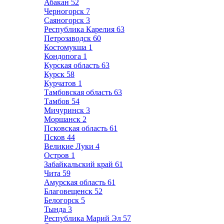
Абакан
52
Черногорск
7
Саяногорск
3
Республика Карелия
63
Петрозаводск
60
Костомукша
1
Кондопога
1
Курская область
63
Курск
58
Курчатов
1
Тамбовская область
63
Тамбов
54
Мичуринск
3
Моршанск
2
Псковская область
61
Псков
44
Великие Луки
4
Остров
1
Забайкальский край
61
Чита
59
Амурская область
61
Благовещенск
52
Белогорск
5
Тында
3
Республика Марий Эл
57