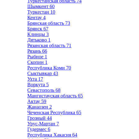
Туркестанская область
74
Шымкент
60
Туркестан
10
Кентау
4
Брянская область
73
Брянск
67
Клинцы
3
Дятьково
1
Рязанская область
71
Рязань
66
Рыбное
1
Скопин
1
Республика Коми
70
Сыктывкар
43
Ухта
17
Воркута
5
Севастополь
68
Мангистауская область
65
Актау
59
Жанаозен
2
Чеченская Республика
65
Грозный
44
Урус-Мартан
7
Гудермес
6
Республика Хакасия
64