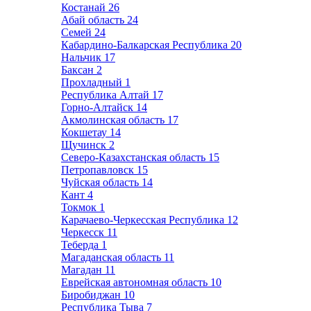
Костанай
26
Абай область
24
Семей
24
Кабардино-Балкарская Республика
20
Нальчик
17
Баксан
2
Прохладный
1
Республика Алтай
17
Горно-Алтайск
14
Акмолинская область
17
Кокшетау
14
Щучинск
2
Северо-Казахстанская область
15
Петропавловск
15
Чуйская область
14
Кант
4
Токмок
1
Карачаево-Черкесская Республика
12
Черкесск
11
Теберда
1
Магаданская область
11
Магадан
11
Еврейская автономная область
10
Биробиджан
10
Республика Тыва
7