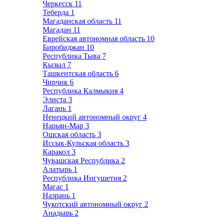
Черкесск
11
Теберда
1
Магаданская область
11
Магадан
11
Еврейская автономная область
10
Биробиджан
10
Республика Тыва
7
Кызыл
7
Ташкентская область
6
Чирчик
6
Республика Калмыкия
4
Элиста
3
Лагань
1
Ненецкий автономный округ
4
Нарьян-Мар
3
Ошская область
3
Иссык-Кульская область
3
Каракол
3
Чувашская Республика
2
Алатырь
1
Республика Ингушетия
2
Магас
1
Назрань
1
Чукотский автономный округ
2
Анадырь
2