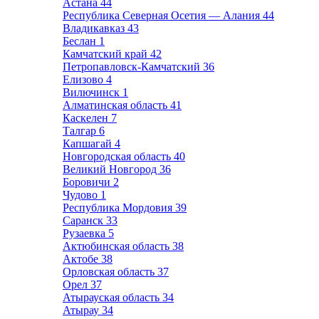
Астана
44
Республика Северная Осетия — Алания
44
Владикавказ
43
Беслан
1
Камчатский край
42
Петропавловск-Камчатский
36
Елизово
4
Вилючинск
1
Алматинская область
41
Каскелен
7
Талгар
6
Капшагай
4
Новгородская область
40
Великий Новгород
36
Боровичи
2
Чудово
1
Республика Мордовия
39
Саранск
33
Рузаевка
5
Актюбинская область
38
Актобе
38
Орловская область
37
Орел
37
Атырауская область
34
Атырау
34