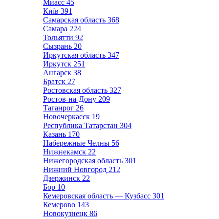
Миасс
45
Київ
391
Самарская область
368
Самара
224
Тольятти
92
Сызрань
20
Иркутская область
347
Иркутск
251
Ангарск
38
Братск
27
Ростовская область
327
Ростов-на-Дону
209
Таганрог
26
Новочеркасск
19
Республика Татарстан
304
Казань
170
Набережные Челны
56
Нижнекамск
22
Нижегородская область
301
Нижний Новгород
212
Дзержинск
22
Бор
10
Кемеровская область — Кузбасс
301
Кемерово
143
Новокузнецк
86