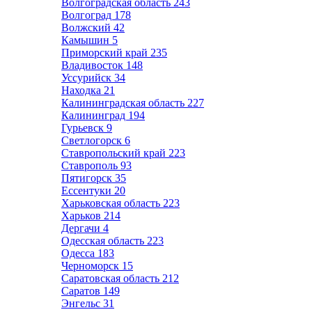
Волгоградская область
243
Волгоград
178
Волжский
42
Камышин
5
Приморский край
235
Владивосток
148
Уссурийск
34
Находка
21
Калининградская область
227
Калининград
194
Гурьевск
9
Светлогорск
6
Ставропольский край
223
Ставрополь
93
Пятигорск
35
Ессентуки
20
Харьковская область
223
Харьков
214
Дергачи
4
Одесская область
223
Одесса
183
Черноморск
15
Саратовская область
212
Саратов
149
Энгельс
31