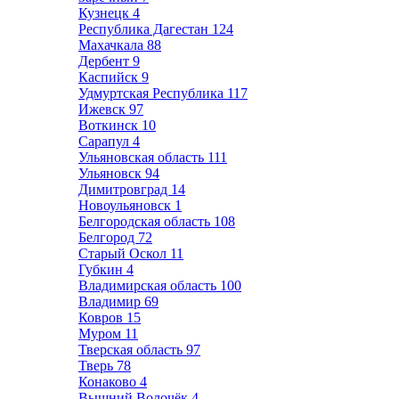
Кузнецк
4
Республика Дагестан
124
Махачкала
88
Дербент
9
Каспийск
9
Удмуртская Республика
117
Ижевск
97
Воткинск
10
Сарапул
4
Ульяновская область
111
Ульяновск
94
Димитровград
14
Новоульяновск
1
Белгородская область
108
Белгород
72
Старый Оскол
11
Губкин
4
Владимирская область
100
Владимир
69
Ковров
15
Муром
11
Тверская область
97
Тверь
78
Конаково
4
Вышний Волочёк
4