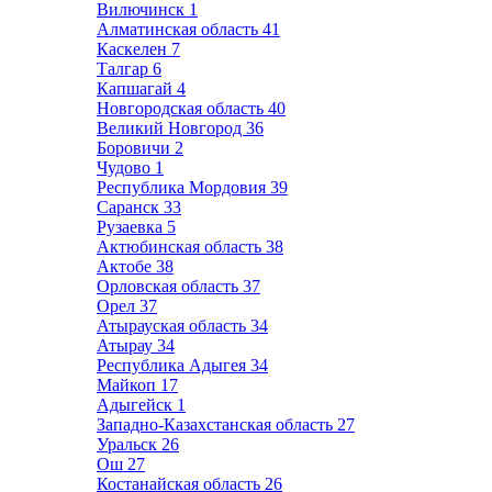
Вилючинск
1
Алматинская область
41
Каскелен
7
Талгар
6
Капшагай
4
Новгородская область
40
Великий Новгород
36
Боровичи
2
Чудово
1
Республика Мордовия
39
Саранск
33
Рузаевка
5
Актюбинская область
38
Актобе
38
Орловская область
37
Орел
37
Атырауская область
34
Атырау
34
Республика Адыгея
34
Майкоп
17
Адыгейск
1
Западно-Казахстанская область
27
Уральск
26
Ош
27
Костанайская область
26