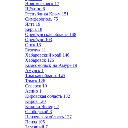
Новомосковск
17
Щёкино
6
Республика Крым
151
Симферополь
75
Ялта
19
Керчь
18
Оренбургская область
148
Оренбург
103
Орск
18
Бузулук
11
Хабаровский край
146
Хабаровск
126
Комсомольск-на-Амуре
19
Амурск
1
Томская область
145
Томск
126
Северск
10
Асино
1
Кировская область
132
Киров
120
Кирово-Чепецк
7
Слободской
3
Пензенская область
127
Пенза
105
Заречный
7