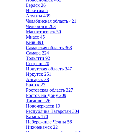
Бердск
26
Искитим
5
Алматы
439
Челябинская область
421
Челябинск
263
Магнитогорск
50
Миасс
45
Київ
391
Самарская область
368
Самара
224
Тольятти
92
Сызрань
20
Иркутская область
347
Иркутск
251
Ангарск
38
Братск
27
Ростовская область
327
Ростов-на-Дону
209
Таганрог
26
Новочеркасск
19
Республика Татарстан
304
Казань
170
Набережные Челны
56
Нижнекамск
22