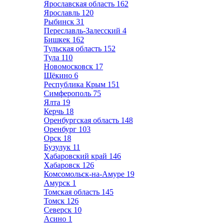
Ярославская область
162
Ярославль
120
Рыбинск
31
Переславль-Залесский
4
Бишкек
162
Тульская область
152
Тула
110
Новомосковск
17
Щёкино
6
Республика Крым
151
Симферополь
75
Ялта
19
Керчь
18
Оренбургская область
148
Оренбург
103
Орск
18
Бузулук
11
Хабаровский край
146
Хабаровск
126
Комсомольск-на-Амуре
19
Амурск
1
Томская область
145
Томск
126
Северск
10
Асино
1