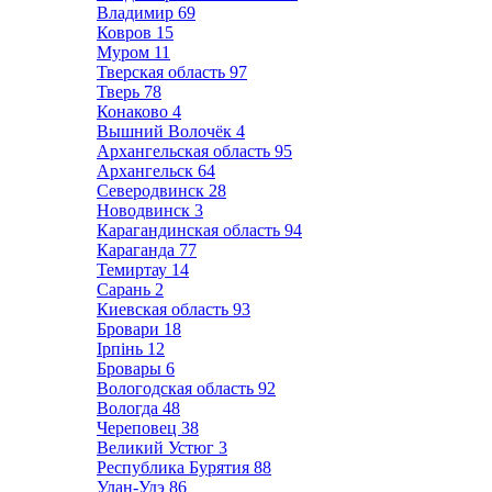
Владимир
69
Ковров
15
Муром
11
Тверская область
97
Тверь
78
Конаково
4
Вышний Волочёк
4
Архангельская область
95
Архангельск
64
Северодвинск
28
Новодвинск
3
Карагандинская область
94
Караганда
77
Темиртау
14
Сарань
2
Киевская область
93
Бровари
18
Ірпінь
12
Бровары
6
Вологодская область
92
Вологда
48
Череповец
38
Великий Устюг
3
Республика Бурятия
88
Улан-Удэ
86