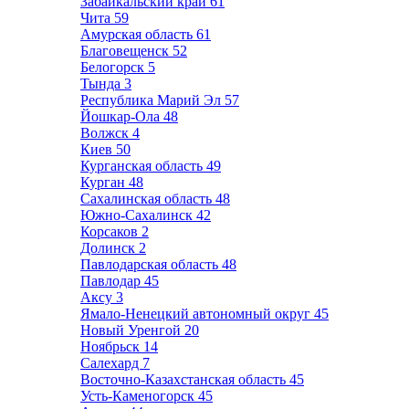
Забайкальский край
61
Чита
59
Амурская область
61
Благовещенск
52
Белогорск
5
Тында
3
Республика Марий Эл
57
Йошкар-Ола
48
Волжск
4
Киев
50
Курганская область
49
Курган
48
Сахалинская область
48
Южно-Сахалинск
42
Корсаков
2
Долинск
2
Павлодарская область
48
Павлодар
45
Аксу
3
Ямало-Ненецкий автономный округ
45
Новый Уренгой
20
Ноябрьск
14
Салехард
7
Восточно-Казахстанская область
45
Усть-Каменогорск
45