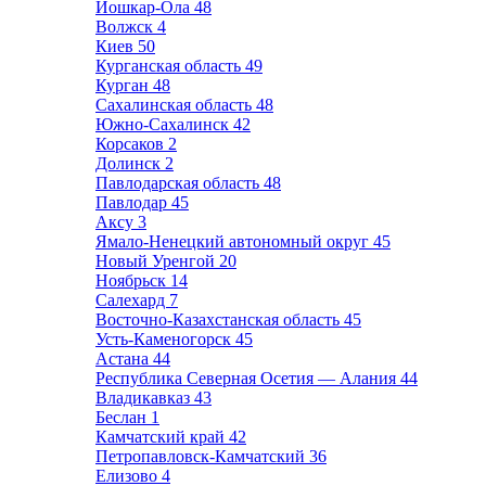
Йошкар-Ола
48
Волжск
4
Киев
50
Курганская область
49
Курган
48
Сахалинская область
48
Южно-Сахалинск
42
Корсаков
2
Долинск
2
Павлодарская область
48
Павлодар
45
Аксу
3
Ямало-Ненецкий автономный округ
45
Новый Уренгой
20
Ноябрьск
14
Салехард
7
Восточно-Казахстанская область
45
Усть-Каменогорск
45
Астана
44
Республика Северная Осетия — Алания
44
Владикавказ
43
Беслан
1
Камчатский край
42
Петропавловск-Камчатский
36
Елизово
4