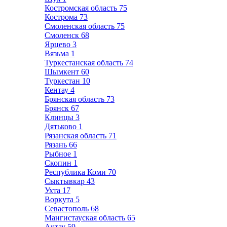
Костромская область
75
Кострома
73
Смоленская область
75
Смоленск
68
Ярцево
3
Вязьма
1
Туркестанская область
74
Шымкент
60
Туркестан
10
Кентау
4
Брянская область
73
Брянск
67
Клинцы
3
Дятьково
1
Рязанская область
71
Рязань
66
Рыбное
1
Скопин
1
Республика Коми
70
Сыктывкар
43
Ухта
17
Воркута
5
Севастополь
68
Мангистауская область
65
Актау
59