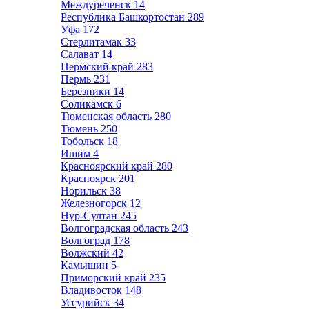
Междуреченск
14
Республика Башкортостан
289
Уфа
172
Стерлитамак
33
Салават
14
Пермский край
283
Пермь
231
Березники
14
Соликамск
6
Тюменская область
280
Тюмень
250
Тобольск
18
Ишим
4
Красноярский край
280
Красноярск
201
Норильск
38
Железногорск
12
Нур-Султан
245
Волгоградская область
243
Волгоград
178
Волжский
42
Камышин
5
Приморский край
235
Владивосток
148
Уссурийск
34