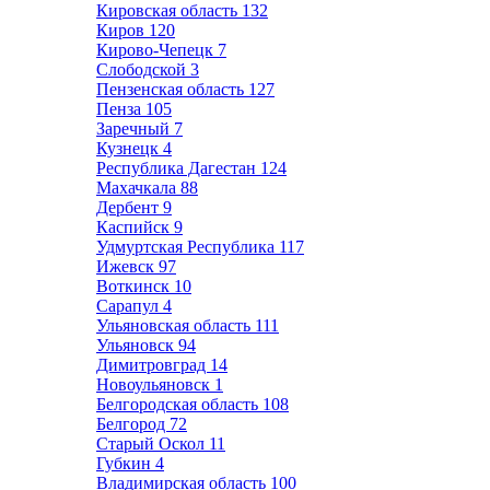
Кировская область
132
Киров
120
Кирово-Чепецк
7
Слободской
3
Пензенская область
127
Пенза
105
Заречный
7
Кузнецк
4
Республика Дагестан
124
Махачкала
88
Дербент
9
Каспийск
9
Удмуртская Республика
117
Ижевск
97
Воткинск
10
Сарапул
4
Ульяновская область
111
Ульяновск
94
Димитровград
14
Новоульяновск
1
Белгородская область
108
Белгород
72
Старый Оскол
11
Губкин
4
Владимирская область
100