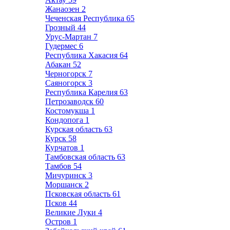
Жанаозен
2
Чеченская Республика
65
Грозный
44
Урус-Мартан
7
Гудермес
6
Республика Хакасия
64
Абакан
52
Черногорск
7
Саяногорск
3
Республика Карелия
63
Петрозаводск
60
Костомукша
1
Кондопога
1
Курская область
63
Курск
58
Курчатов
1
Тамбовская область
63
Тамбов
54
Мичуринск
3
Моршанск
2
Псковская область
61
Псков
44
Великие Луки
4
Остров
1