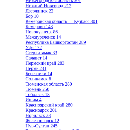
Нижегородская область
301
Нижний Новгород
212
Дзержинск
22
Бор
10
Кемеровская область — Кузбасс
301
Кемерово
143
Новокузнецк
86
Междуреченск
14
Республика Башкортостан
289
Уфа
172
Стерлитамак
33
Салават
14
Пермский край
283
Пермь
231
Березники
14
Соликамск
6
Тюменская область
280
Тюмень
250
Тобольск
18
Ишим
4
Красноярский край
280
Красноярск
201
Норильск
38
Железногорск
12
Нур-Султан
245