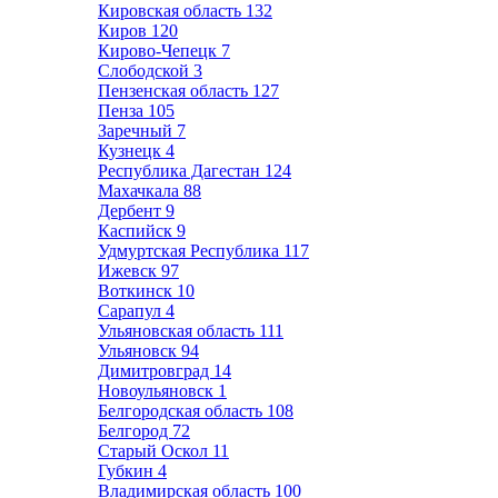
Кировская область
132
Киров
120
Кирово-Чепецк
7
Слободской
3
Пензенская область
127
Пенза
105
Заречный
7
Кузнецк
4
Республика Дагестан
124
Махачкала
88
Дербент
9
Каспийск
9
Удмуртская Республика
117
Ижевск
97
Воткинск
10
Сарапул
4
Ульяновская область
111
Ульяновск
94
Димитровград
14
Новоульяновск
1
Белгородская область
108
Белгород
72
Старый Оскол
11
Губкин
4
Владимирская область
100