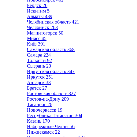
Бердск
26
Искитим
5
Алматы
439
Челябинская область
421
Челябинск
263
Магнитогорск
50
Миасс
45
Київ
391
Самарская область
368
Самара
224
Тольятти
92
Сызрань
20
Иркутская область
347
Иркутск
251
Ангарск
38
Братск
27
Ростовская область
327
Ростов-на-Дону
209
Таганрог
26
Новочеркасск
19
Республика Татарстан
304
Казань
170
Набережные Челны
56
Нижнекамск
22