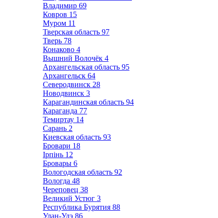
Владимир
69
Ковров
15
Муром
11
Тверская область
97
Тверь
78
Конаково
4
Вышний Волочёк
4
Архангельская область
95
Архангельск
64
Северодвинск
28
Новодвинск
3
Карагандинская область
94
Караганда
77
Темиртау
14
Сарань
2
Киевская область
93
Бровари
18
Ірпінь
12
Бровары
6
Вологодская область
92
Вологда
48
Череповец
38
Великий Устюг
3
Республика Бурятия
88
Улан-Удэ
86