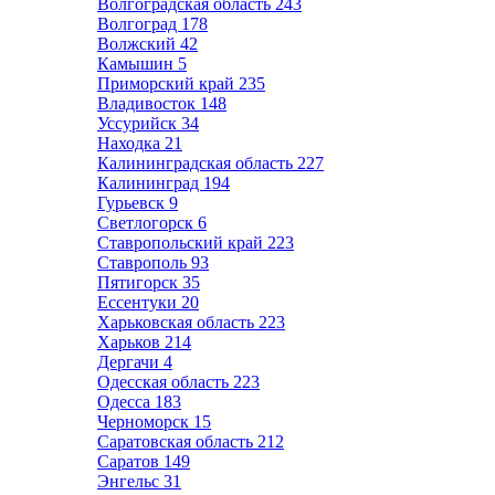
Волгоградская область
243
Волгоград
178
Волжский
42
Камышин
5
Приморский край
235
Владивосток
148
Уссурийск
34
Находка
21
Калининградская область
227
Калининград
194
Гурьевск
9
Светлогорск
6
Ставропольский край
223
Ставрополь
93
Пятигорск
35
Ессентуки
20
Харьковская область
223
Харьков
214
Дергачи
4
Одесская область
223
Одесса
183
Черноморск
15
Саратовская область
212
Саратов
149
Энгельс
31