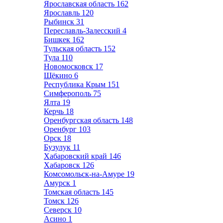
Ярославская область
162
Ярославль
120
Рыбинск
31
Переславль-Залесский
4
Бишкек
162
Тульская область
152
Тула
110
Новомосковск
17
Щёкино
6
Республика Крым
151
Симферополь
75
Ялта
19
Керчь
18
Оренбургская область
148
Оренбург
103
Орск
18
Бузулук
11
Хабаровский край
146
Хабаровск
126
Комсомольск-на-Амуре
19
Амурск
1
Томская область
145
Томск
126
Северск
10
Асино
1