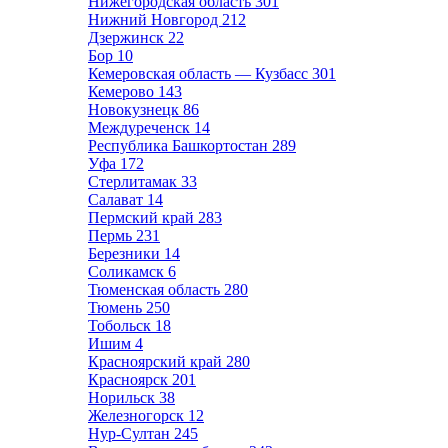
Нижегородская область
301
Нижний Новгород
212
Дзержинск
22
Бор
10
Кемеровская область — Кузбасс
301
Кемерово
143
Новокузнецк
86
Междуреченск
14
Республика Башкортостан
289
Уфа
172
Стерлитамак
33
Салават
14
Пермский край
283
Пермь
231
Березники
14
Соликамск
6
Тюменская область
280
Тюмень
250
Тобольск
18
Ишим
4
Красноярский край
280
Красноярск
201
Норильск
38
Железногорск
12
Нур-Султан
245