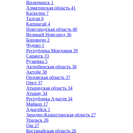
Вилючинск
1
Алматинская область
41
Каскелен
7
Талгар
6
Капшагай
4
Новгородская область
40
Великий Новгород
36
Боровичи
2
Чудово
1
Республика Мордовия
39
Саранск
33
Рузаевка
5
Актюбинская область
38
Актобе
38
Орловская область
37
Орел
37
Атырауская область
34
Атырау
34
Республика Адыгея
34
Майкоп
17
Адыгейск
1
Западно-Казахстанская область
27
Уральск
26
Ош
27
Костанайская область
26