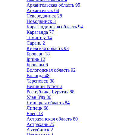
Архангельская область
95
Архангельск
64
Северодвинск
28
Новодвинск
3
Карагандинская область
94
Караганда
77
Темиртау
14
Сарань
2
Киевская область
93
Бровари
18
Ірпінь
12
Бровары
6
Вологодская область
92
Вологда
48
Череповец
38
Великий Устюг
3
Республика Бурятия
88
Улан-Удэ
86
Липецкая область
84
Липецк
68
Елец
13
Астраханская область
80
Астрахань
75
Ахтубинск
2