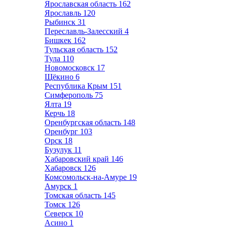
Ярославская область
162
Ярославль
120
Рыбинск
31
Переславль-Залесский
4
Бишкек
162
Тульская область
152
Тула
110
Новомосковск
17
Щёкино
6
Республика Крым
151
Симферополь
75
Ялта
19
Керчь
18
Оренбургская область
148
Оренбург
103
Орск
18
Бузулук
11
Хабаровский край
146
Хабаровск
126
Комсомольск-на-Амуре
19
Амурск
1
Томская область
145
Томск
126
Северск
10
Асино
1