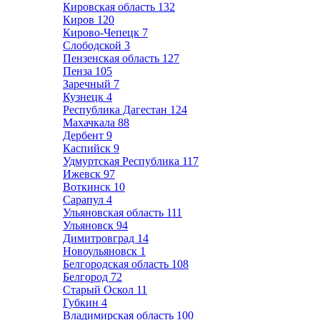
Кировская область
132
Киров
120
Кирово-Чепецк
7
Слободской
3
Пензенская область
127
Пенза
105
Заречный
7
Кузнецк
4
Республика Дагестан
124
Махачкала
88
Дербент
9
Каспийск
9
Удмуртская Республика
117
Ижевск
97
Воткинск
10
Сарапул
4
Ульяновская область
111
Ульяновск
94
Димитровград
14
Новоульяновск
1
Белгородская область
108
Белгород
72
Старый Оскол
11
Губкин
4
Владимирская область
100