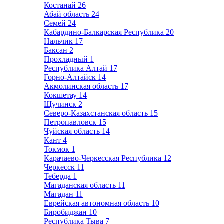
Костанай
26
Абай область
24
Семей
24
Кабардино-Балкарская Республика
20
Нальчик
17
Баксан
2
Прохладный
1
Республика Алтай
17
Горно-Алтайск
14
Акмолинская область
17
Кокшетау
14
Щучинск
2
Северо-Казахстанская область
15
Петропавловск
15
Чуйская область
14
Кант
4
Токмок
1
Карачаево-Черкесская Республика
12
Черкесск
11
Теберда
1
Магаданская область
11
Магадан
11
Еврейская автономная область
10
Биробиджан
10
Республика Тыва
7