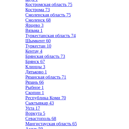
Костромская область
75
Кострома
73
Смоленская область
75
Смоленск
68
Ярцево
3
Вязьма
1
Туркестанская область
74
Шымкент
60
Туркестан
10
Кентау
4
Брянская область
73
Брянск
67
Клинцы
3
Дятьково
1
Рязанская область
71
Рязань
66
Рыбное
1
Скопин
1
Республика Коми
70
Сыктывкар
43
Ухта
17
Воркута
5
Севастополь
68
Мангистауская область
65
Актау
59