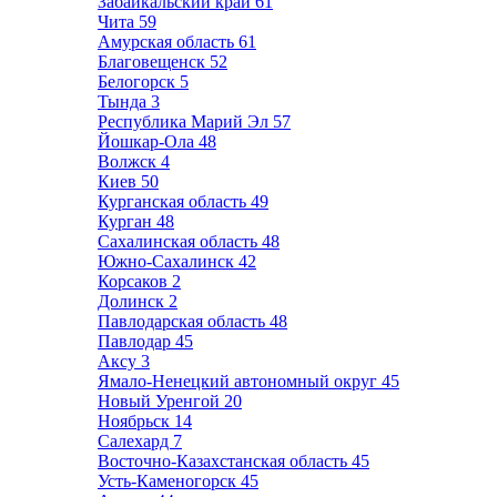
Забайкальский край
61
Чита
59
Амурская область
61
Благовещенск
52
Белогорск
5
Тында
3
Республика Марий Эл
57
Йошкар-Ола
48
Волжск
4
Киев
50
Курганская область
49
Курган
48
Сахалинская область
48
Южно-Сахалинск
42
Корсаков
2
Долинск
2
Павлодарская область
48
Павлодар
45
Аксу
3
Ямало-Ненецкий автономный округ
45
Новый Уренгой
20
Ноябрьск
14
Салехард
7
Восточно-Казахстанская область
45
Усть-Каменогорск
45