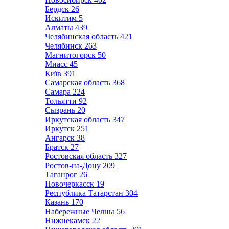
Бердск
26
Искитим
5
Алматы
439
Челябинская область
421
Челябинск
263
Магнитогорск
50
Миасс
45
Київ
391
Самарская область
368
Самара
224
Тольятти
92
Сызрань
20
Иркутская область
347
Иркутск
251
Ангарск
38
Братск
27
Ростовская область
327
Ростов-на-Дону
209
Таганрог
26
Новочеркасск
19
Республика Татарстан
304
Казань
170
Набережные Челны
56
Нижнекамск
22