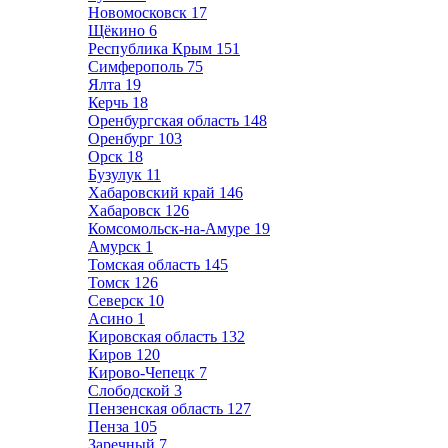
Новомосковск
17
Щёкино
6
Республика Крым
151
Симферополь
75
Ялта
19
Керчь
18
Оренбургская область
148
Оренбург
103
Орск
18
Бузулук
11
Хабаровский край
146
Хабаровск
126
Комсомольск-на-Амуре
19
Амурск
1
Томская область
145
Томск
126
Северск
10
Асино
1
Кировская область
132
Киров
120
Кирово-Чепецк
7
Слободской
3
Пензенская область
127
Пенза
105
Заречный
7