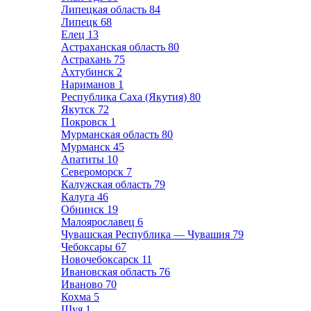
Липецкая область
84
Липецк
68
Елец
13
Астраханская область
80
Астрахань
75
Ахтубинск
2
Нариманов
1
Республика Саха (Якутия)
80
Якутск
72
Покровск
1
Мурманская область
80
Мурманск
45
Апатиты
10
Североморск
7
Калужская область
79
Калуга
46
Обнинск
19
Малоярославец
6
Чувашская Республика — Чувашия
79
Чебоксары
67
Новочебоксарск
11
Ивановская область
76
Иваново
70
Кохма
5
Шуя
1