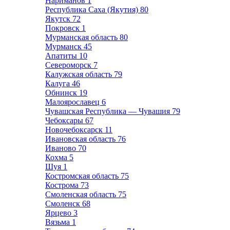
Нариманов
1
Республика Саха (Якутия)
80
Якутск
72
Покровск
1
Мурманская область
80
Мурманск
45
Апатиты
10
Североморск
7
Калужская область
79
Калуга
46
Обнинск
19
Малоярославец
6
Чувашская Республика — Чувашия
79
Чебоксары
67
Новочебоксарск
11
Ивановская область
76
Иваново
70
Кохма
5
Шуя
1
Костромская область
75
Кострома
73
Смоленская область
75
Смоленск
68
Ярцево
3
Вязьма
1