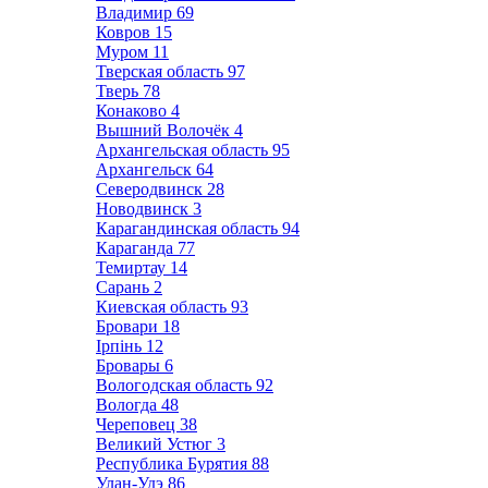
Владимир
69
Ковров
15
Муром
11
Тверская область
97
Тверь
78
Конаково
4
Вышний Волочёк
4
Архангельская область
95
Архангельск
64
Северодвинск
28
Новодвинск
3
Карагандинская область
94
Караганда
77
Темиртау
14
Сарань
2
Киевская область
93
Бровари
18
Ірпінь
12
Бровары
6
Вологодская область
92
Вологда
48
Череповец
38
Великий Устюг
3
Республика Бурятия
88
Улан-Удэ
86