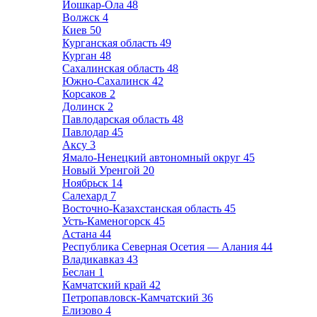
Йошкар-Ола
48
Волжск
4
Киев
50
Курганская область
49
Курган
48
Сахалинская область
48
Южно-Сахалинск
42
Корсаков
2
Долинск
2
Павлодарская область
48
Павлодар
45
Аксу
3
Ямало-Ненецкий автономный округ
45
Новый Уренгой
20
Ноябрьск
14
Салехард
7
Восточно-Казахстанская область
45
Усть-Каменогорск
45
Астана
44
Республика Северная Осетия — Алания
44
Владикавказ
43
Беслан
1
Камчатский край
42
Петропавловск-Камчатский
36
Елизово
4