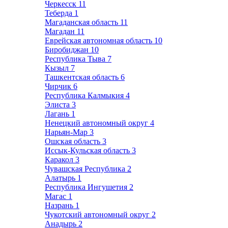
Черкесск
11
Теберда
1
Магаданская область
11
Магадан
11
Еврейская автономная область
10
Биробиджан
10
Республика Тыва
7
Кызыл
7
Ташкентская область
6
Чирчик
6
Республика Калмыкия
4
Элиста
3
Лагань
1
Ненецкий автономный округ
4
Нарьян-Мар
3
Ошская область
3
Иссык-Кульская область
3
Каракол
3
Чувашская Республика
2
Алатырь
1
Республика Ингушетия
2
Магас
1
Назрань
1
Чукотский автономный округ
2
Анадырь
2