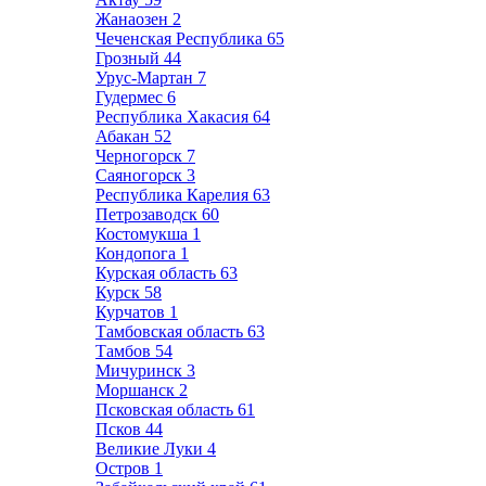
Жанаозен
2
Чеченская Республика
65
Грозный
44
Урус-Мартан
7
Гудермес
6
Республика Хакасия
64
Абакан
52
Черногорск
7
Саяногорск
3
Республика Карелия
63
Петрозаводск
60
Костомукша
1
Кондопога
1
Курская область
63
Курск
58
Курчатов
1
Тамбовская область
63
Тамбов
54
Мичуринск
3
Моршанск
2
Псковская область
61
Псков
44
Великие Луки
4
Остров
1