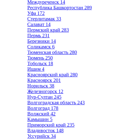
Междуреченск
14
Республика Башкортостан
289
Уфа
172
Стерлитамак
33
Салават
14
Пермский край
283
Пермь
231
Березники
14
Соликамск
6
Тюменская область
280
Тюмень
250
Тобольск
18
Ишим
4
Красноярский край
280
Красноярск
201
Норильск
38
Железногорск
12
Нур-Султан
245
Волгоградская область
243
Волгоград
178
Волжский
42
Камышин
5
Приморский край
235
Владивосток
148
Уссурийск
34