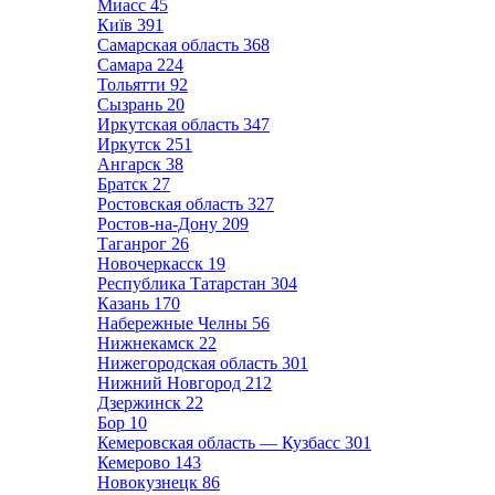
Миасс
45
Київ
391
Самарская область
368
Самара
224
Тольятти
92
Сызрань
20
Иркутская область
347
Иркутск
251
Ангарск
38
Братск
27
Ростовская область
327
Ростов-на-Дону
209
Таганрог
26
Новочеркасск
19
Республика Татарстан
304
Казань
170
Набережные Челны
56
Нижнекамск
22
Нижегородская область
301
Нижний Новгород
212
Дзержинск
22
Бор
10
Кемеровская область — Кузбасс
301
Кемерово
143
Новокузнецк
86