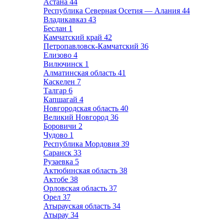
Астана
44
Республика Северная Осетия — Алания
44
Владикавказ
43
Беслан
1
Камчатский край
42
Петропавловск-Камчатский
36
Елизово
4
Вилючинск
1
Алматинская область
41
Каскелен
7
Талгар
6
Капшагай
4
Новгородская область
40
Великий Новгород
36
Боровичи
2
Чудово
1
Республика Мордовия
39
Саранск
33
Рузаевка
5
Актюбинская область
38
Актобе
38
Орловская область
37
Орел
37
Атырауская область
34
Атырау
34