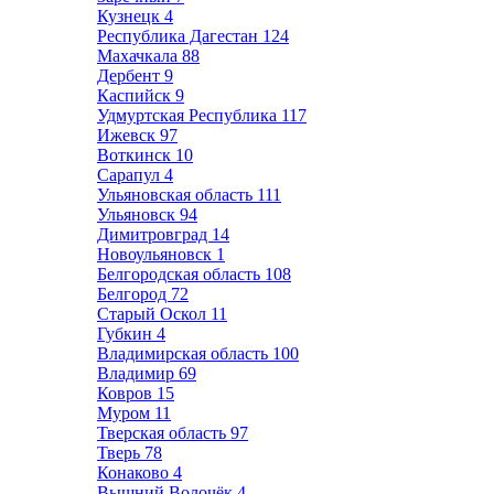
Кузнецк
4
Республика Дагестан
124
Махачкала
88
Дербент
9
Каспийск
9
Удмуртская Республика
117
Ижевск
97
Воткинск
10
Сарапул
4
Ульяновская область
111
Ульяновск
94
Димитровград
14
Новоульяновск
1
Белгородская область
108
Белгород
72
Старый Оскол
11
Губкин
4
Владимирская область
100
Владимир
69
Ковров
15
Муром
11
Тверская область
97
Тверь
78
Конаково
4
Вышний Волочёк
4