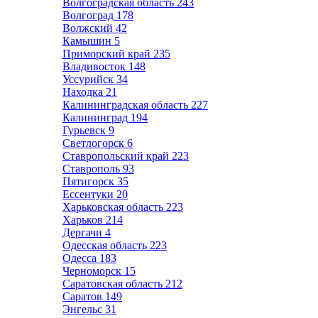
Волгоградская область
243
Волгоград
178
Волжский
42
Камышин
5
Приморский край
235
Владивосток
148
Уссурийск
34
Находка
21
Калининградская область
227
Калининград
194
Гурьевск
9
Светлогорск
6
Ставропольский край
223
Ставрополь
93
Пятигорск
35
Ессентуки
20
Харьковская область
223
Харьков
214
Дергачи
4
Одесская область
223
Одесса
183
Черноморск
15
Саратовская область
212
Саратов
149
Энгельс
31