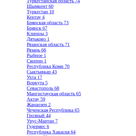
Туркестанская область
74
Шымкент
60
Туркестан
10
Кентау
4
Брянская область
73
Брянск
67
Клинцы
3
Дятьково
1
Рязанская область
71
Рязань
66
Рыбное
1
Скопин
1
Республика Коми
70
Сыктывкар
43
Ухта
17
Воркута
5
Севастополь
68
Мангистауская область
65
Актау
59
Жанаозен
2
Чеченская Республика
65
Грозный
44
Урус-Мартан
7
Гудермес
6
Республика Хакасия
64