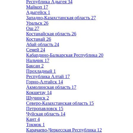
Республика Адыгея
34
Майкоп
17
Адыгейск
1
Западно-Казахстанская область
27
Уральск
26
Ош
27
Костанайская область
26
Костанай
26
Абай область
24
Семей
24
Кабардино-Балкарская Республика
20
Нальчик
17
Баксан
2
Прохладный
1
Республика Алтай
17
Горно-Алтайск
14
Акмолинская область
17
Кокшетау
14
Щучинск
2
Северо-Казахстанская область
15
Петропавловск
15
Чуйская область
14
Кант
4
Токмок
1
Карачаево-Черкесская Республика
12