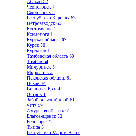
Абакан
52
Черногорск
7
Саяногорск
3
Республика Карелия
63
Петрозаводск
60
Костомукша
1
Кондопога
1
Курская область
63
Курск
58
Курчатов
1
Тамбовская область
63
Тамбов
54
Мичуринск
3
Моршанск
2
Псковская область
61
Псков
44
Великие Луки
4
Остров
1
Забайкальский край
61
Чита
59
Амурская область
61
Благовещенск
52
Белогорск
5
Тында
3
Республика Марий Эл
57