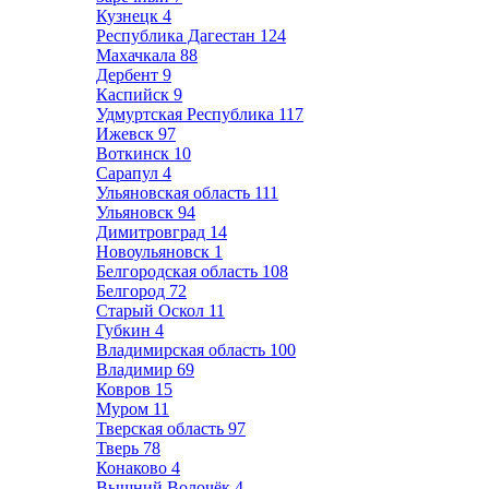
Кузнецк
4
Республика Дагестан
124
Махачкала
88
Дербент
9
Каспийск
9
Удмуртская Республика
117
Ижевск
97
Воткинск
10
Сарапул
4
Ульяновская область
111
Ульяновск
94
Димитровград
14
Новоульяновск
1
Белгородская область
108
Белгород
72
Старый Оскол
11
Губкин
4
Владимирская область
100
Владимир
69
Ковров
15
Муром
11
Тверская область
97
Тверь
78
Конаково
4
Вышний Волочёк
4