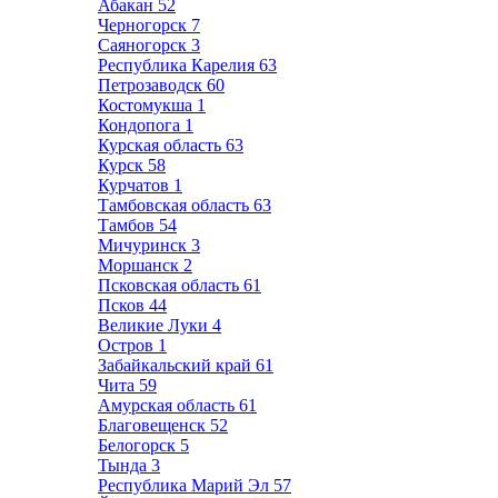
Абакан
52
Черногорск
7
Саяногорск
3
Республика Карелия
63
Петрозаводск
60
Костомукша
1
Кондопога
1
Курская область
63
Курск
58
Курчатов
1
Тамбовская область
63
Тамбов
54
Мичуринск
3
Моршанск
2
Псковская область
61
Псков
44
Великие Луки
4
Остров
1
Забайкальский край
61
Чита
59
Амурская область
61
Благовещенск
52
Белогорск
5
Тында
3
Республика Марий Эл
57