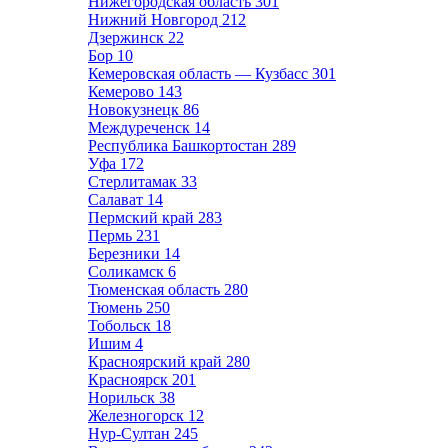
Нижегородская область
301
Нижний Новгород
212
Дзержинск
22
Бор
10
Кемеровская область — Кузбасс
301
Кемерово
143
Новокузнецк
86
Междуреченск
14
Республика Башкортостан
289
Уфа
172
Стерлитамак
33
Салават
14
Пермский край
283
Пермь
231
Березники
14
Соликамск
6
Тюменская область
280
Тюмень
250
Тобольск
18
Ишим
4
Красноярский край
280
Красноярск
201
Норильск
38
Железногорск
12
Нур-Султан
245