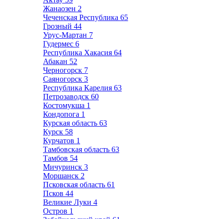
Жанаозен
2
Чеченская Республика
65
Грозный
44
Урус-Мартан
7
Гудермес
6
Республика Хакасия
64
Абакан
52
Черногорск
7
Саяногорск
3
Республика Карелия
63
Петрозаводск
60
Костомукша
1
Кондопога
1
Курская область
63
Курск
58
Курчатов
1
Тамбовская область
63
Тамбов
54
Мичуринск
3
Моршанск
2
Псковская область
61
Псков
44
Великие Луки
4
Остров
1