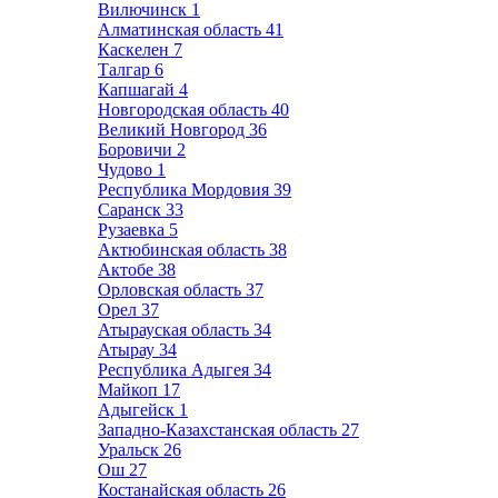
Вилючинск
1
Алматинская область
41
Каскелен
7
Талгар
6
Капшагай
4
Новгородская область
40
Великий Новгород
36
Боровичи
2
Чудово
1
Республика Мордовия
39
Саранск
33
Рузаевка
5
Актюбинская область
38
Актобе
38
Орловская область
37
Орел
37
Атырауская область
34
Атырау
34
Республика Адыгея
34
Майкоп
17
Адыгейск
1
Западно-Казахстанская область
27
Уральск
26
Ош
27
Костанайская область
26