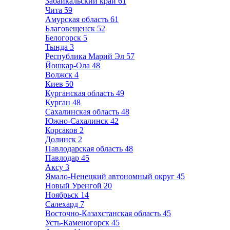
Забайкальский край
61
Чита
59
Амурская область
61
Благовещенск
52
Белогорск
5
Тында
3
Республика Марий Эл
57
Йошкар-Ола
48
Волжск
4
Киев
50
Курганская область
49
Курган
48
Сахалинская область
48
Южно-Сахалинск
42
Корсаков
2
Долинск
2
Павлодарская область
48
Павлодар
45
Аксу
3
Ямало-Ненецкий автономный округ
45
Новый Уренгой
20
Ноябрьск
14
Салехард
7
Восточно-Казахстанская область
45
Усть-Каменогорск
45