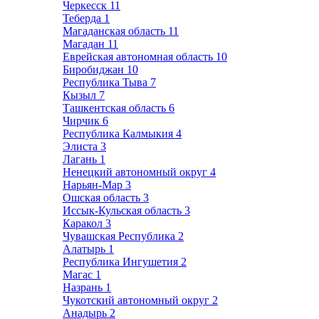
Черкесск
11
Теберда
1
Магаданская область
11
Магадан
11
Еврейская автономная область
10
Биробиджан
10
Республика Тыва
7
Кызыл
7
Ташкентская область
6
Чирчик
6
Республика Калмыкия
4
Элиста
3
Лагань
1
Ненецкий автономный округ
4
Нарьян-Мар
3
Ошская область
3
Иссык-Кульская область
3
Каракол
3
Чувашская Республика
2
Алатырь
1
Республика Ингушетия
2
Магас
1
Назрань
1
Чукотский автономный округ
2
Анадырь
2