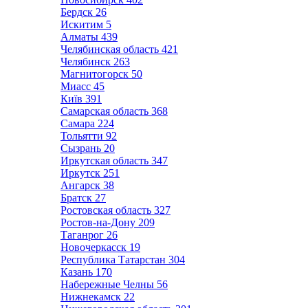
Бердск
26
Искитим
5
Алматы
439
Челябинская область
421
Челябинск
263
Магнитогорск
50
Миасс
45
Київ
391
Самарская область
368
Самара
224
Тольятти
92
Сызрань
20
Иркутская область
347
Иркутск
251
Ангарск
38
Братск
27
Ростовская область
327
Ростов-на-Дону
209
Таганрог
26
Новочеркасск
19
Республика Татарстан
304
Казань
170
Набережные Челны
56
Нижнекамск
22