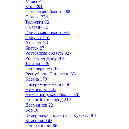
Миасс
45
Київ
391
Самарская область
368
Самара
224
Тольятти
92
Сызрань
20
Иркутская область
347
Иркутск
251
Ангарск
38
Братск
27
Ростовская область
327
Ростов-на-Дону
209
Таганрог
26
Новочеркасск
19
Республика Татарстан
304
Казань
170
Набережные Челны
56
Нижнекамск
22
Нижегородская область
301
Нижний Новгород
212
Дзержинск
22
Бор
10
Кемеровская область — Кузбасс
301
Кемерово
143
Новокузнецк
86