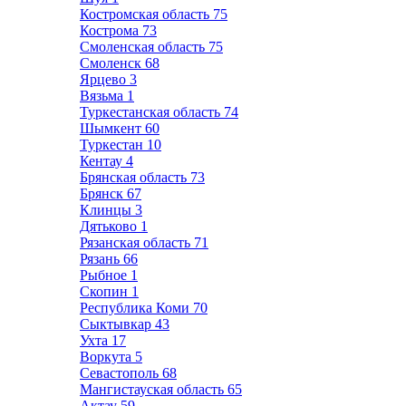
Костромская область
75
Кострома
73
Смоленская область
75
Смоленск
68
Ярцево
3
Вязьма
1
Туркестанская область
74
Шымкент
60
Туркестан
10
Кентау
4
Брянская область
73
Брянск
67
Клинцы
3
Дятьково
1
Рязанская область
71
Рязань
66
Рыбное
1
Скопин
1
Республика Коми
70
Сыктывкар
43
Ухта
17
Воркута
5
Севастополь
68
Мангистауская область
65
Актау
59