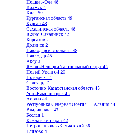
Йошкар-Ола
48
Волжск
4
Киев
50
Курганская область
49
Курган
48
Сахалинская область
48
Южно-Сахалинск
42
Корсаков
2
Долинск
2
Павлодарская область
48
Павлодар
45
Аксу
3
Ямало-Ненецкий автономный округ
45
Новый Уренгой
20
Ноябрьск
14
Салехард
7
Восточно-Казахстанская область
45
Усть-Каменогорск
45
Астана
44
Республика Северная Осетия — Алания
44
Владикавказ
43
Беслан
1
Камчатский край
42
Петропавловск-Камчатский
36
Елизово
4