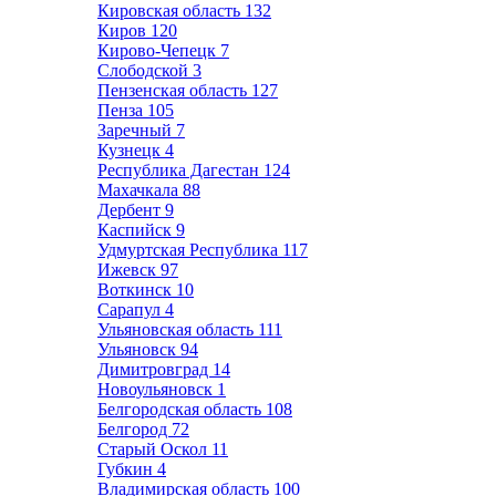
Кировская область
132
Киров
120
Кирово-Чепецк
7
Слободской
3
Пензенская область
127
Пенза
105
Заречный
7
Кузнецк
4
Республика Дагестан
124
Махачкала
88
Дербент
9
Каспийск
9
Удмуртская Республика
117
Ижевск
97
Воткинск
10
Сарапул
4
Ульяновская область
111
Ульяновск
94
Димитровград
14
Новоульяновск
1
Белгородская область
108
Белгород
72
Старый Оскол
11
Губкин
4
Владимирская область
100