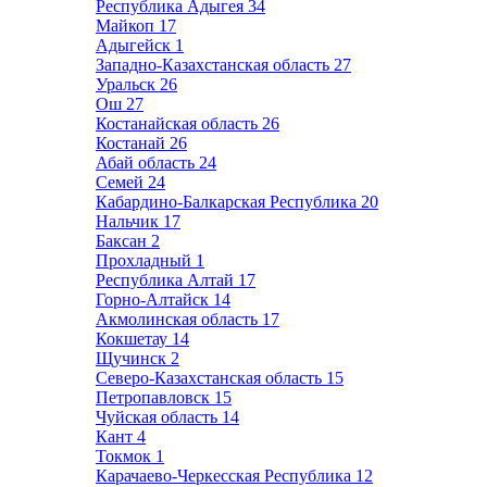
Республика Адыгея
34
Майкоп
17
Адыгейск
1
Западно-Казахстанская область
27
Уральск
26
Ош
27
Костанайская область
26
Костанай
26
Абай область
24
Семей
24
Кабардино-Балкарская Республика
20
Нальчик
17
Баксан
2
Прохладный
1
Республика Алтай
17
Горно-Алтайск
14
Акмолинская область
17
Кокшетау
14
Щучинск
2
Северо-Казахстанская область
15
Петропавловск
15
Чуйская область
14
Кант
4
Токмок
1
Карачаево-Черкесская Республика
12