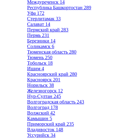
Междуреченск
14
Республика Башкортостан
289
Уфа
172
Стерлитамак
33
Салават
14
Пермский край
283
Пермь
231
Березники
14
Соликамск
6
Тюменская область
280
Тюмень
250
Тобольск
18
Ишим
4
Красноярский край
280
Красноярск
201
Норильск
38
Железногорск
12
Нур-Султан
245
Волгоградская область
243
Волгоград
178
Волжский
42
Камышин
5
Приморский край
235
Владивосток
148
Уссурийск
34