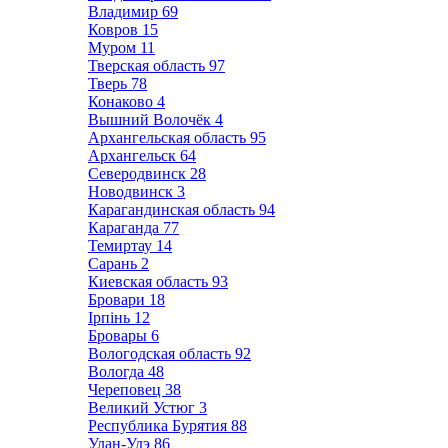
Владимир
69
Ковров
15
Муром
11
Тверская область
97
Тверь
78
Конаково
4
Вышний Волочёк
4
Архангельская область
95
Архангельск
64
Северодвинск
28
Новодвинск
3
Карагандинская область
94
Караганда
77
Темиртау
14
Сарань
2
Киевская область
93
Бровари
18
Ірпінь
12
Бровары
6
Вологодская область
92
Вологда
48
Череповец
38
Великий Устюг
3
Республика Бурятия
88
Улан-Удэ
86