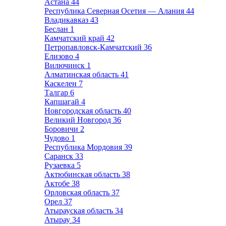
Астана
44
Республика Северная Осетия — Алания
44
Владикавказ
43
Беслан
1
Камчатский край
42
Петропавловск-Камчатский
36
Елизово
4
Вилючинск
1
Алматинская область
41
Каскелен
7
Талгар
6
Капшагай
4
Новгородская область
40
Великий Новгород
36
Боровичи
2
Чудово
1
Республика Мордовия
39
Саранск
33
Рузаевка
5
Актюбинская область
38
Актобе
38
Орловская область
37
Орел
37
Атырауская область
34
Атырау
34