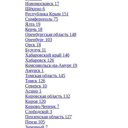
Новомосковск
17
Щёкино
6
Республика Крым
151
Симферополь
75
Ялта
19
Керчь
18
Оренбургская область
148
Оренбург
103
Орск
18
Бузулук
11
Хабаровский край
146
Хабаровск
126
Комсомольск-на-Амуре
19
Амурск
1
Томская область
145
Томск
126
Северск
10
Асино
1
Кировская область
132
Киров
120
Кирово-Чепецк
7
Слободской
3
Пензенская область
127
Пенза
105
Заречный
7