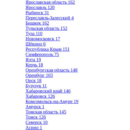
Ярославская область
162
Ярославль
120
Рыбинск
31
Переславль-Залесский
4
Бишкек
162
Тульская область
152
Тула
110
Новомосковск
17
Щёкино
6
Республика Крым
151
Симферополь
75
Ялта
19
Керчь
18
Оренбургская область
148
Оренбург
103
Орск
18
Бузулук
11
Хабаровский край
146
Хабаровск
126
Комсомольск-на-Амуре
19
Амурск
1
Томская область
145
Томск
126
Северск
10
Асино
1