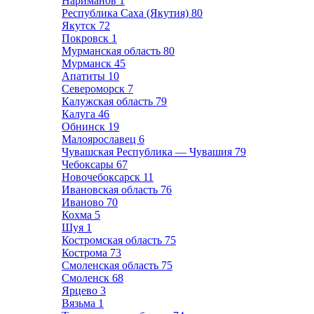
Нариманов
1
Республика Саха (Якутия)
80
Якутск
72
Покровск
1
Мурманская область
80
Мурманск
45
Апатиты
10
Североморск
7
Калужская область
79
Калуга
46
Обнинск
19
Малоярославец
6
Чувашская Республика — Чувашия
79
Чебоксары
67
Новочебоксарск
11
Ивановская область
76
Иваново
70
Кохма
5
Шуя
1
Костромская область
75
Кострома
73
Смоленская область
75
Смоленск
68
Ярцево
3
Вязьма
1