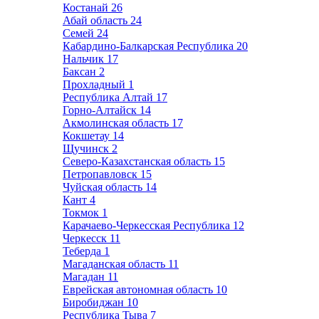
Костанай
26
Абай область
24
Семей
24
Кабардино-Балкарская Республика
20
Нальчик
17
Баксан
2
Прохладный
1
Республика Алтай
17
Горно-Алтайск
14
Акмолинская область
17
Кокшетау
14
Щучинск
2
Северо-Казахстанская область
15
Петропавловск
15
Чуйская область
14
Кант
4
Токмок
1
Карачаево-Черкесская Республика
12
Черкесск
11
Теберда
1
Магаданская область
11
Магадан
11
Еврейская автономная область
10
Биробиджан
10
Республика Тыва
7