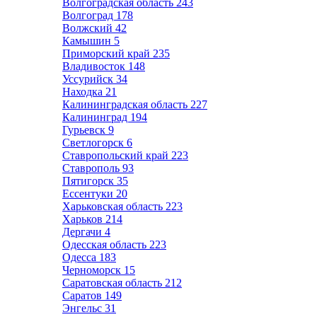
Волгоградская область
243
Волгоград
178
Волжский
42
Камышин
5
Приморский край
235
Владивосток
148
Уссурийск
34
Находка
21
Калининградская область
227
Калининград
194
Гурьевск
9
Светлогорск
6
Ставропольский край
223
Ставрополь
93
Пятигорск
35
Ессентуки
20
Харьковская область
223
Харьков
214
Дергачи
4
Одесская область
223
Одесса
183
Черноморск
15
Саратовская область
212
Саратов
149
Энгельс
31