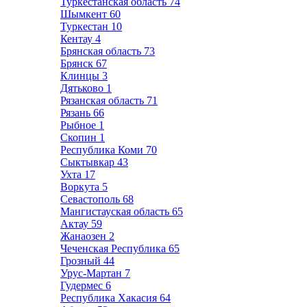
Туркестанская область
74
Шымкент
60
Туркестан
10
Кентау
4
Брянская область
73
Брянск
67
Клинцы
3
Дятьково
1
Рязанская область
71
Рязань
66
Рыбное
1
Скопин
1
Республика Коми
70
Сыктывкар
43
Ухта
17
Воркута
5
Севастополь
68
Мангистауская область
65
Актау
59
Жанаозен
2
Чеченская Республика
65
Грозный
44
Урус-Мартан
7
Гудермес
6
Республика Хакасия
64