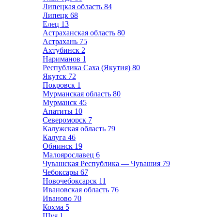
Липецкая область
84
Липецк
68
Елец
13
Астраханская область
80
Астрахань
75
Ахтубинск
2
Нариманов
1
Республика Саха (Якутия)
80
Якутск
72
Покровск
1
Мурманская область
80
Мурманск
45
Апатиты
10
Североморск
7
Калужская область
79
Калуга
46
Обнинск
19
Малоярославец
6
Чувашская Республика — Чувашия
79
Чебоксары
67
Новочебоксарск
11
Ивановская область
76
Иваново
70
Кохма
5
Шуя
1