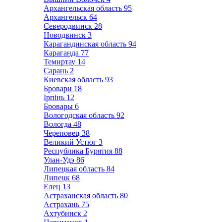
Архангельская область
95
Архангельск
64
Северодвинск
28
Новодвинск
3
Карагандинская область
94
Караганда
77
Темиртау
14
Сарань
2
Киевская область
93
Бровари
18
Ірпінь
12
Бровары
6
Вологодская область
92
Вологда
48
Череповец
38
Великий Устюг
3
Республика Бурятия
88
Улан-Удэ
86
Липецкая область
84
Липецк
68
Елец
13
Астраханская область
80
Астрахань
75
Ахтубинск
2