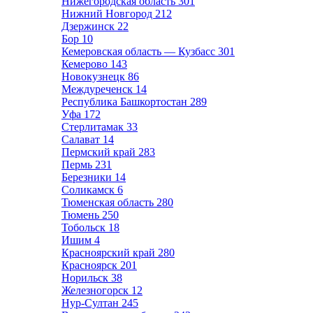
Нижегородская область
301
Нижний Новгород
212
Дзержинск
22
Бор
10
Кемеровская область — Кузбасс
301
Кемерово
143
Новокузнецк
86
Междуреченск
14
Республика Башкортостан
289
Уфа
172
Стерлитамак
33
Салават
14
Пермский край
283
Пермь
231
Березники
14
Соликамск
6
Тюменская область
280
Тюмень
250
Тобольск
18
Ишим
4
Красноярский край
280
Красноярск
201
Норильск
38
Железногорск
12
Нур-Султан
245