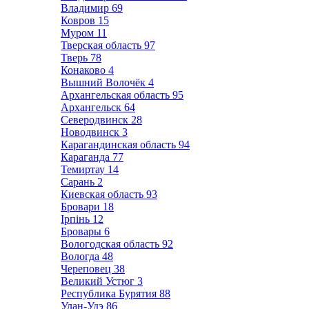
Владимир
69
Ковров
15
Муром
11
Тверская область
97
Тверь
78
Конаково
4
Вышний Волочёк
4
Архангельская область
95
Архангельск
64
Северодвинск
28
Новодвинск
3
Карагандинская область
94
Караганда
77
Темиртау
14
Сарань
2
Киевская область
93
Бровари
18
Ірпінь
12
Бровары
6
Вологодская область
92
Вологда
48
Череповец
38
Великий Устюг
3
Республика Бурятия
88
Улан-Удэ
86