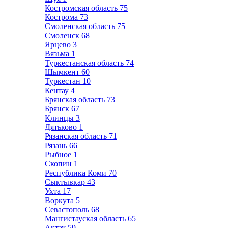
Костромская область
75
Кострома
73
Смоленская область
75
Смоленск
68
Ярцево
3
Вязьма
1
Туркестанская область
74
Шымкент
60
Туркестан
10
Кентау
4
Брянская область
73
Брянск
67
Клинцы
3
Дятьково
1
Рязанская область
71
Рязань
66
Рыбное
1
Скопин
1
Республика Коми
70
Сыктывкар
43
Ухта
17
Воркута
5
Севастополь
68
Мангистауская область
65
Актау
59