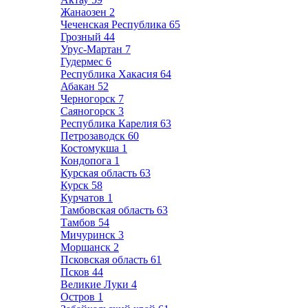
Жанаозен
2
Чеченская Республика
65
Грозный
44
Урус-Мартан
7
Гудермес
6
Республика Хакасия
64
Абакан
52
Черногорск
7
Саяногорск
3
Республика Карелия
63
Петрозаводск
60
Костомукша
1
Кондопога
1
Курская область
63
Курск
58
Курчатов
1
Тамбовская область
63
Тамбов
54
Мичуринск
3
Моршанск
2
Псковская область
61
Псков
44
Великие Луки
4
Остров
1