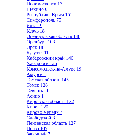
Новомосковск
17
Щёкино
6
Республика Крым
151
Симферополь
75
Ялта
19
Керчь
18
Оренбургская область
148
Оренбург
103
Орск
18
Бузулук
11
Хабаровский край
146
Хабаровск
126
Комсомольск-на-Амуре
19
Амурск
1
Томская область
145
Томск
126
Северск
10
Асино
1
Кировская область
132
Киров
120
Кирово-Чепецк
7
Слободской
3
Пензенская область
127
Пенза
105
Заречный
7