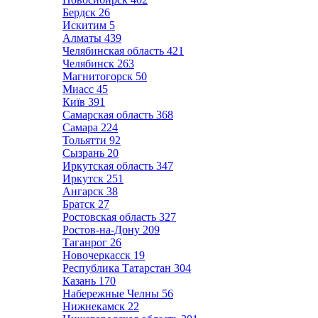
Бердск
26
Искитим
5
Алматы
439
Челябинская область
421
Челябинск
263
Магнитогорск
50
Миасс
45
Київ
391
Самарская область
368
Самара
224
Тольятти
92
Сызрань
20
Иркутская область
347
Иркутск
251
Ангарск
38
Братск
27
Ростовская область
327
Ростов-на-Дону
209
Таганрог
26
Новочеркасск
19
Республика Татарстан
304
Казань
170
Набережные Челны
56
Нижнекамск
22