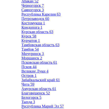
Абакан
52
Черногорск
7
Саяногорск
3
Республика Карелия
63
Петрозаводск
60
Костомукша
1
Кондопога
1
Курская область
63
Курск
58
Курчатов
1
Тамбовская область
63
Тамбов
54
Мичуринск
3
Моршанск
2
Псковская область
61
Псков
44
Великие Луки
4
Остров
1
Забайкальский край
61
Чита
59
Амурская область
61
Благовещенск
52
Белогорск
5
Тында
3
Республика Марий Эл
57