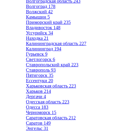
Волгоградская область
243
Волгоград
178
Волжский
42
Камышин
5
Приморский край
235
Владивосток
148
Уссурийск
34
Находка
21
Калининградская область
227
Калининград
194
Гурьевск
9
Светлогорск
6
Ставропольский край
223
Ставрополь
93
Пятигорск
35
Ессентуки
20
Харьковская область
223
Харьков
214
Дергачи
4
Одесская область
223
Одесса
183
Черноморск
15
Саратовская область
212
Саратов
149
Энгельс
31