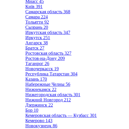
Миасс
45
Київ
391
Самарская область
368
Самара
224
Тольятти
92
Сызрань
20
Иркутская область
347
Иркутск
251
Ангарск
38
Братск
27
Ростовская область
327
Ростов-на-Дону
209
Таганрог
26
Новочеркасск
19
Республика Татарстан
304
Казань
170
Набережные Челны
56
Нижнекамск
22
Нижегородская область
301
Нижний Новгород
212
Дзержинск
22
Бор
10
Кемеровская область — Кузбасс
301
Кемерово
143
Новокузнецк
86