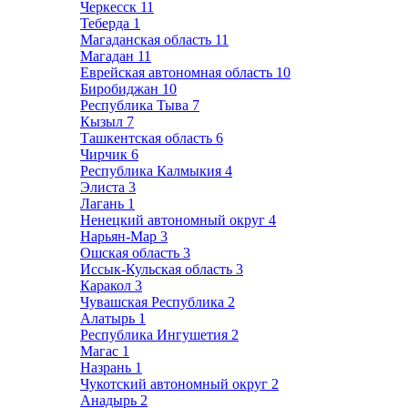
Черкесск
11
Теберда
1
Магаданская область
11
Магадан
11
Еврейская автономная область
10
Биробиджан
10
Республика Тыва
7
Кызыл
7
Ташкентская область
6
Чирчик
6
Республика Калмыкия
4
Элиста
3
Лагань
1
Ненецкий автономный округ
4
Нарьян-Мар
3
Ошская область
3
Иссык-Кульская область
3
Каракол
3
Чувашская Республика
2
Алатырь
1
Республика Ингушетия
2
Магас
1
Назрань
1
Чукотский автономный округ
2
Анадырь
2