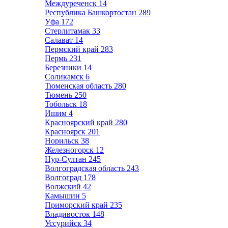
Междуреченск
14
Республика Башкортостан
289
Уфа
172
Стерлитамак
33
Салават
14
Пермский край
283
Пермь
231
Березники
14
Соликамск
6
Тюменская область
280
Тюмень
250
Тобольск
18
Ишим
4
Красноярский край
280
Красноярск
201
Норильск
38
Железногорск
12
Нур-Султан
245
Волгоградская область
243
Волгоград
178
Волжский
42
Камышин
5
Приморский край
235
Владивосток
148
Уссурийск
34