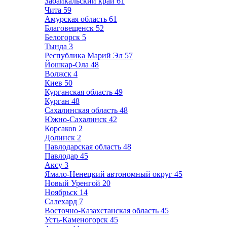
Забайкальский край
61
Чита
59
Амурская область
61
Благовещенск
52
Белогорск
5
Тында
3
Республика Марий Эл
57
Йошкар-Ола
48
Волжск
4
Киев
50
Курганская область
49
Курган
48
Сахалинская область
48
Южно-Сахалинск
42
Корсаков
2
Долинск
2
Павлодарская область
48
Павлодар
45
Аксу
3
Ямало-Ненецкий автономный округ
45
Новый Уренгой
20
Ноябрьск
14
Салехард
7
Восточно-Казахстанская область
45
Усть-Каменогорск
45