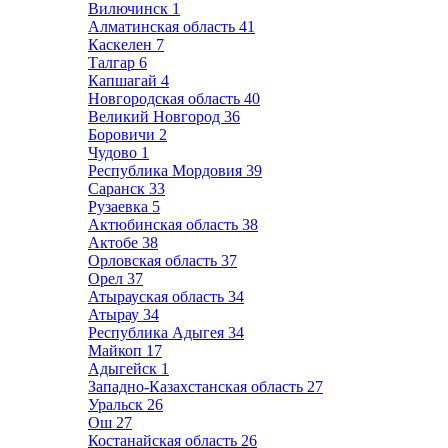
Вилючинск
1
Алматинская область
41
Каскелен
7
Талгар
6
Капшагай
4
Новгородская область
40
Великий Новгород
36
Боровичи
2
Чудово
1
Республика Мордовия
39
Саранск
33
Рузаевка
5
Актюбинская область
38
Актобе
38
Орловская область
37
Орел
37
Атырауская область
34
Атырау
34
Республика Адыгея
34
Майкоп
17
Адыгейск
1
Западно-Казахстанская область
27
Уральск
26
Ош
27
Костанайская область
26