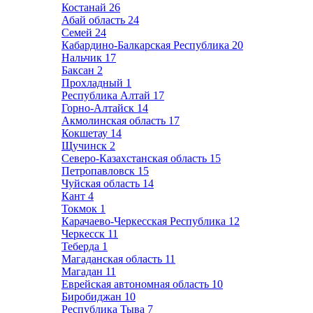
Костанай
26
Абай область
24
Семей
24
Кабардино-Балкарская Республика
20
Нальчик
17
Баксан
2
Прохладный
1
Республика Алтай
17
Горно-Алтайск
14
Акмолинская область
17
Кокшетау
14
Щучинск
2
Северо-Казахстанская область
15
Петропавловск
15
Чуйская область
14
Кант
4
Токмок
1
Карачаево-Черкесская Республика
12
Черкесск
11
Теберда
1
Магаданская область
11
Магадан
11
Еврейская автономная область
10
Биробиджан
10
Республика Тыва
7