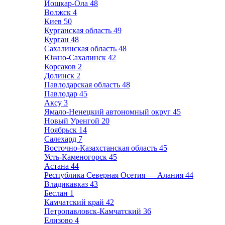
Йошкар-Ола
48
Волжск
4
Киев
50
Курганская область
49
Курган
48
Сахалинская область
48
Южно-Сахалинск
42
Корсаков
2
Долинск
2
Павлодарская область
48
Павлодар
45
Аксу
3
Ямало-Ненецкий автономный округ
45
Новый Уренгой
20
Ноябрьск
14
Салехард
7
Восточно-Казахстанская область
45
Усть-Каменогорск
45
Астана
44
Республика Северная Осетия — Алания
44
Владикавказ
43
Беслан
1
Камчатский край
42
Петропавловск-Камчатский
36
Елизово
4