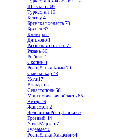
Туркестанская область
74
Шымкент
60
Туркестан
10
Кентау
4
Брянская область
73
Брянск
67
Клинцы
3
Дятьково
1
Рязанская область
71
Рязань
66
Рыбное
1
Скопин
1
Республика Коми
70
Сыктывкар
43
Ухта
17
Воркута
5
Севастополь
68
Мангистауская область
65
Актау
59
Жанаозен
2
Чеченская Республика
65
Грозный
44
Урус-Мартан
7
Гудермес
6
Республика Хакасия
64