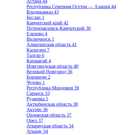
Астана
44
Республика Северная Осетия — Алания
44
Владикавказ
43
Беслан
1
Камчатский край
42
Петропавловск-Камчатский
36
Елизово
4
Вилючинск
1
Алматинская область
41
Каскелен
7
Талгар
6
Капшагай
4
Новгородская область
40
Великий Новгород
36
Боровичи
2
Чудово
1
Республика Мордовия
39
Саранск
33
Рузаевка
5
Актюбинская область
38
Актобе
38
Орловская область
37
Орел
37
Атырауская область
34
Атырау
34