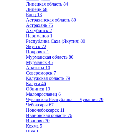
Липецкая область
84
Липецк
68
Елец
13
Астраханская область
80
Астрахань
75
Ахтубинск
2
Нариманов
1
Республика Саха (Якутия)
80
Якутск
72
Покровск
1
Мурманская область
80
Мурманск
45
Апатиты
10
Североморск
7
Калужская область
79
Калуга
46
Обнинск
19
Малоярославец
6
Чувашская Республика — Чувашия
79
Чебоксары
67
Новочебоксарск
11
Ивановская область
76
Иваново
70
Кохма
5
Шуя
1