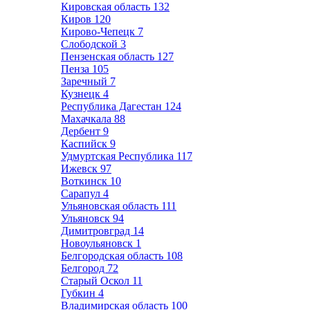
Кировская область
132
Киров
120
Кирово-Чепецк
7
Слободской
3
Пензенская область
127
Пенза
105
Заречный
7
Кузнецк
4
Республика Дагестан
124
Махачкала
88
Дербент
9
Каспийск
9
Удмуртская Республика
117
Ижевск
97
Воткинск
10
Сарапул
4
Ульяновская область
111
Ульяновск
94
Димитровград
14
Новоульяновск
1
Белгородская область
108
Белгород
72
Старый Оскол
11
Губкин
4
Владимирская область
100