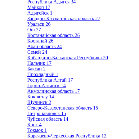
Республика Адыгея
34
Майкоп
17
Адыгейск
1
Западно-Казахстанская область
27
Уральск
26
Ош
27
Костанайская область
26
Костанай
26
Абай область
24
Семей
24
Кабардино-Балкарская Республика
20
Нальчик
17
Баксан
2
Прохладный
1
Республика Алтай
17
Горно-Алтайск
14
Акмолинская область
17
Кокшетау
14
Щучинск
2
Северо-Казахстанская область
15
Петропавловск
15
Чуйская область
14
Кант
4
Токмок
1
Карачаево-Черкесская Республика
12