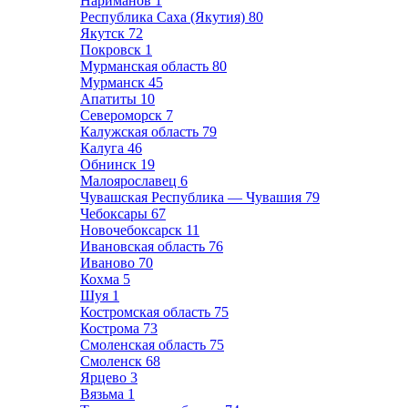
Нариманов
1
Республика Саха (Якутия)
80
Якутск
72
Покровск
1
Мурманская область
80
Мурманск
45
Апатиты
10
Североморск
7
Калужская область
79
Калуга
46
Обнинск
19
Малоярославец
6
Чувашская Республика — Чувашия
79
Чебоксары
67
Новочебоксарск
11
Ивановская область
76
Иваново
70
Кохма
5
Шуя
1
Костромская область
75
Кострома
73
Смоленская область
75
Смоленск
68
Ярцево
3
Вязьма
1