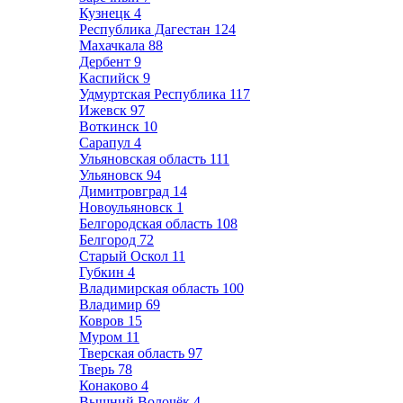
Кузнецк
4
Республика Дагестан
124
Махачкала
88
Дербент
9
Каспийск
9
Удмуртская Республика
117
Ижевск
97
Воткинск
10
Сарапул
4
Ульяновская область
111
Ульяновск
94
Димитровград
14
Новоульяновск
1
Белгородская область
108
Белгород
72
Старый Оскол
11
Губкин
4
Владимирская область
100
Владимир
69
Ковров
15
Муром
11
Тверская область
97
Тверь
78
Конаково
4
Вышний Волочёк
4