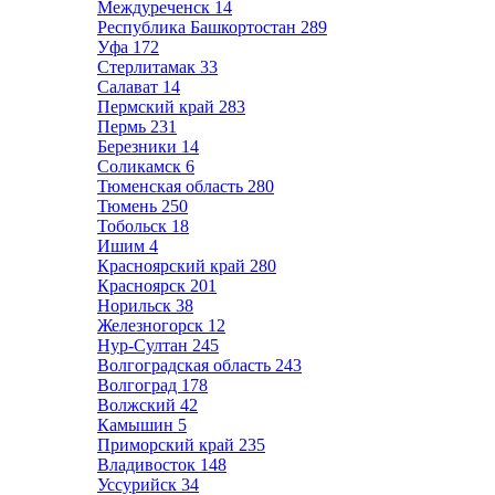
Междуреченск
14
Республика Башкортостан
289
Уфа
172
Стерлитамак
33
Салават
14
Пермский край
283
Пермь
231
Березники
14
Соликамск
6
Тюменская область
280
Тюмень
250
Тобольск
18
Ишим
4
Красноярский край
280
Красноярск
201
Норильск
38
Железногорск
12
Нур-Султан
245
Волгоградская область
243
Волгоград
178
Волжский
42
Камышин
5
Приморский край
235
Владивосток
148
Уссурийск
34