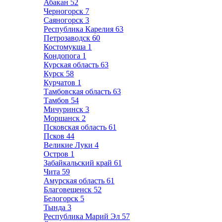
Абакан
52
Черногорск
7
Саяногорск
3
Республика Карелия
63
Петрозаводск
60
Костомукша
1
Кондопога
1
Курская область
63
Курск
58
Курчатов
1
Тамбовская область
63
Тамбов
54
Мичуринск
3
Моршанск
2
Псковская область
61
Псков
44
Великие Луки
4
Остров
1
Забайкальский край
61
Чита
59
Амурская область
61
Благовещенск
52
Белогорск
5
Тында
3
Республика Марий Эл
57