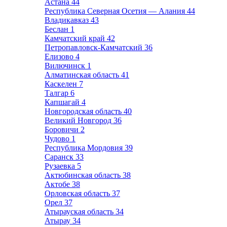
Астана
44
Республика Северная Осетия — Алания
44
Владикавказ
43
Беслан
1
Камчатский край
42
Петропавловск-Камчатский
36
Елизово
4
Вилючинск
1
Алматинская область
41
Каскелен
7
Талгар
6
Капшагай
4
Новгородская область
40
Великий Новгород
36
Боровичи
2
Чудово
1
Республика Мордовия
39
Саранск
33
Рузаевка
5
Актюбинская область
38
Актобе
38
Орловская область
37
Орел
37
Атырауская область
34
Атырау
34