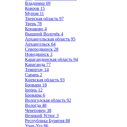
Владимир
69
Ковров
15
Муром
11
Тверская область
97
Тверь
78
Конаково
4
Вышний Волочёк
4
Архангельская область
95
Архангельск
64
Северодвинск
28
Новодвинск
3
Карагандинская область
94
Караганда
77
Темиртау
14
Сарань
2
Киевская область
93
Бровари
18
Ірпінь
12
Бровары
6
Вологодская область
92
Вологда
48
Череповец
38
Великий Устюг
3
Республика Бурятия
88
Улан-Удэ
86