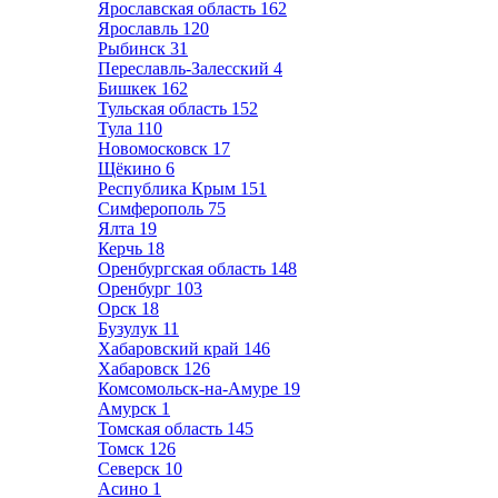
Ярославская область
162
Ярославль
120
Рыбинск
31
Переславль-Залесский
4
Бишкек
162
Тульская область
152
Тула
110
Новомосковск
17
Щёкино
6
Республика Крым
151
Симферополь
75
Ялта
19
Керчь
18
Оренбургская область
148
Оренбург
103
Орск
18
Бузулук
11
Хабаровский край
146
Хабаровск
126
Комсомольск-на-Амуре
19
Амурск
1
Томская область
145
Томск
126
Северск
10
Асино
1