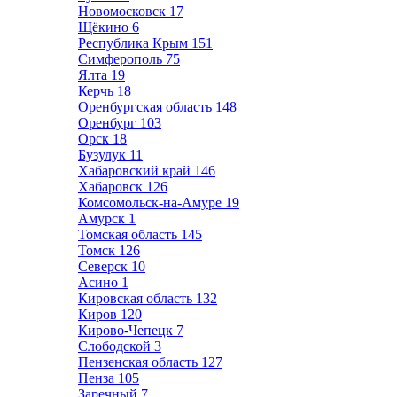
Новомосковск
17
Щёкино
6
Республика Крым
151
Симферополь
75
Ялта
19
Керчь
18
Оренбургская область
148
Оренбург
103
Орск
18
Бузулук
11
Хабаровский край
146
Хабаровск
126
Комсомольск-на-Амуре
19
Амурск
1
Томская область
145
Томск
126
Северск
10
Асино
1
Кировская область
132
Киров
120
Кирово-Чепецк
7
Слободской
3
Пензенская область
127
Пенза
105
Заречный
7