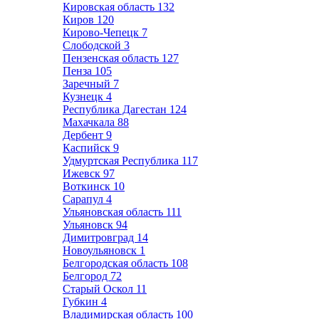
Кировская область
132
Киров
120
Кирово-Чепецк
7
Слободской
3
Пензенская область
127
Пенза
105
Заречный
7
Кузнецк
4
Республика Дагестан
124
Махачкала
88
Дербент
9
Каспийск
9
Удмуртская Республика
117
Ижевск
97
Воткинск
10
Сарапул
4
Ульяновская область
111
Ульяновск
94
Димитровград
14
Новоульяновск
1
Белгородская область
108
Белгород
72
Старый Оскол
11
Губкин
4
Владимирская область
100