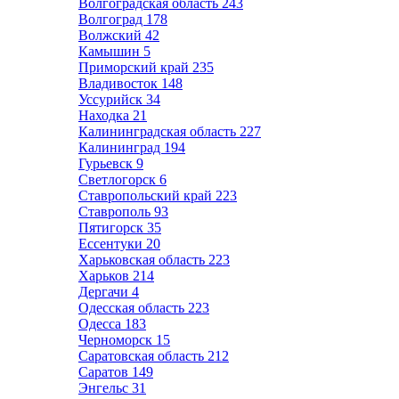
Волгоградская область
243
Волгоград
178
Волжский
42
Камышин
5
Приморский край
235
Владивосток
148
Уссурийск
34
Находка
21
Калининградская область
227
Калининград
194
Гурьевск
9
Светлогорск
6
Ставропольский край
223
Ставрополь
93
Пятигорск
35
Ессентуки
20
Харьковская область
223
Харьков
214
Дергачи
4
Одесская область
223
Одесса
183
Черноморск
15
Саратовская область
212
Саратов
149
Энгельс
31