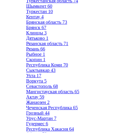
Туркестанская область
74
Шымкент
60
Туркестан
10
Кентау
4
Брянская область
73
Брянск
67
Клинцы
3
Дятьково
1
Рязанская область
71
Рязань
66
Рыбное
1
Скопин
1
Республика Коми
70
Сыктывкар
43
Ухта
17
Воркута
5
Севастополь
68
Мангистауская область
65
Актау
59
Жанаозен
2
Чеченская Республика
65
Грозный
44
Урус-Мартан
7
Гудермес
6
Республика Хакасия
64