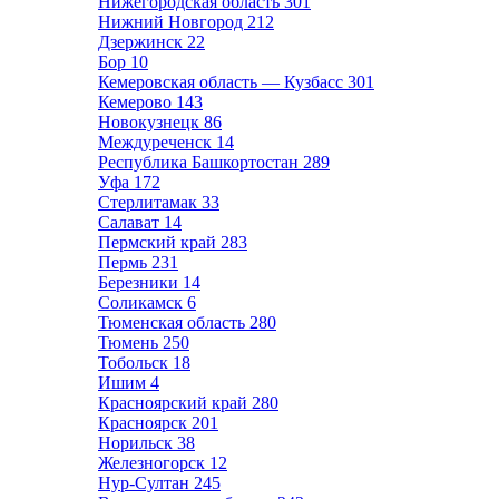
Нижегородская область
301
Нижний Новгород
212
Дзержинск
22
Бор
10
Кемеровская область — Кузбасс
301
Кемерово
143
Новокузнецк
86
Междуреченск
14
Республика Башкортостан
289
Уфа
172
Стерлитамак
33
Салават
14
Пермский край
283
Пермь
231
Березники
14
Соликамск
6
Тюменская область
280
Тюмень
250
Тобольск
18
Ишим
4
Красноярский край
280
Красноярск
201
Норильск
38
Железногорск
12
Нур-Султан
245