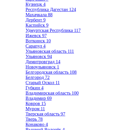
Кузнецк
4
Республика Дагестан
124
Махачкала
88
Дербент
9
Каспийск
9
Удмуртская Республика
117
Ижевск
97
Воткинск
10
Сарапул
4
Ульяновская область
111
Ульяновск
94
Димитровград
14
Новоульяновск
1
Белгородская область
108
Белгород
72
Старый Оскол
11
Губкин
4
Владимирская область
100
Владимир
69
Ковров
15
Муром
11
Тверская область
97
Тверь
78
Конаково
4
Вышний Волочёк
4