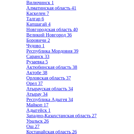
Вилючинск
1
Алматинская область
41
Каскелен
7
Талгар
6
Капшагай
4
Новгородская область
40
Великий Новгород
36
Боровичи
2
Чудово
1
Республика Мордовия
39
Саранск
33
Рузаевка
5
Актюбинская область
38
Актобе
38
Орловская область
37
Орел
37
Атырауская область
34
Атырау
34
Республика Адыгея
34
Майкоп
17
Адыгейск
1
Западно-Казахстанская область
27
Уральск
26
Ош
27
Костанайская область
26