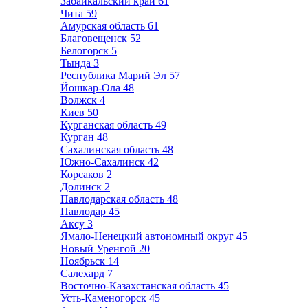
Забайкальский край
61
Чита
59
Амурская область
61
Благовещенск
52
Белогорск
5
Тында
3
Республика Марий Эл
57
Йошкар-Ола
48
Волжск
4
Киев
50
Курганская область
49
Курган
48
Сахалинская область
48
Южно-Сахалинск
42
Корсаков
2
Долинск
2
Павлодарская область
48
Павлодар
45
Аксу
3
Ямало-Ненецкий автономный округ
45
Новый Уренгой
20
Ноябрьск
14
Салехард
7
Восточно-Казахстанская область
45
Усть-Каменогорск
45