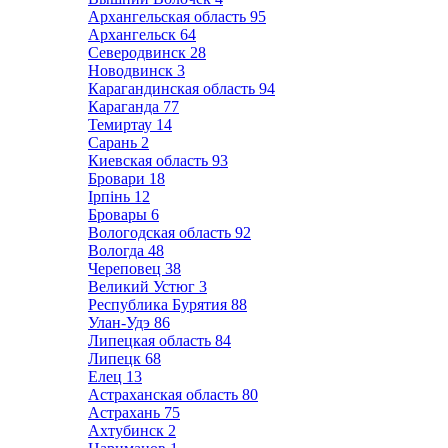
Архангельская область
95
Архангельск
64
Северодвинск
28
Новодвинск
3
Карагандинская область
94
Караганда
77
Темиртау
14
Сарань
2
Киевская область
93
Бровари
18
Ірпінь
12
Бровары
6
Вологодская область
92
Вологда
48
Череповец
38
Великий Устюг
3
Республика Бурятия
88
Улан-Удэ
86
Липецкая область
84
Липецк
68
Елец
13
Астраханская область
80
Астрахань
75
Ахтубинск
2