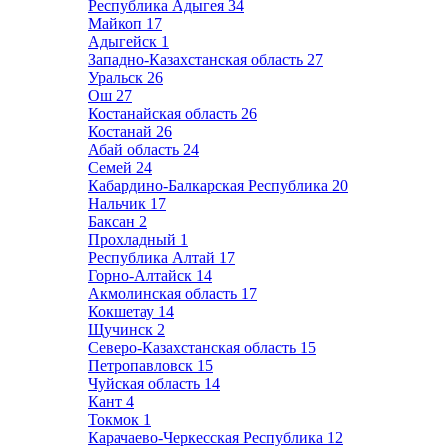
Республика Адыгея
34
Майкоп
17
Адыгейск
1
Западно-Казахстанская область
27
Уральск
26
Ош
27
Костанайская область
26
Костанай
26
Абай область
24
Семей
24
Кабардино-Балкарская Республика
20
Нальчик
17
Баксан
2
Прохладный
1
Республика Алтай
17
Горно-Алтайск
14
Акмолинская область
17
Кокшетау
14
Щучинск
2
Северо-Казахстанская область
15
Петропавловск
15
Чуйская область
14
Кант
4
Токмок
1
Карачаево-Черкесская Республика
12