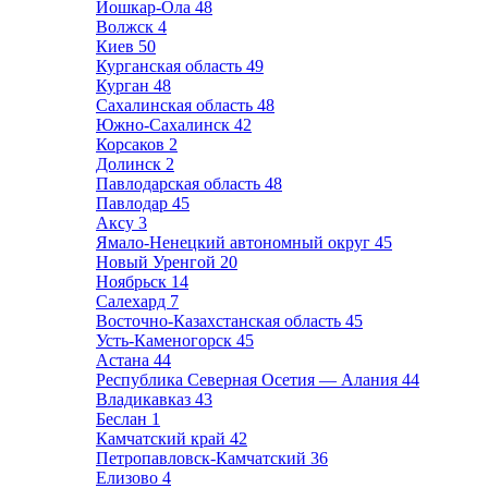
Йошкар-Ола
48
Волжск
4
Киев
50
Курганская область
49
Курган
48
Сахалинская область
48
Южно-Сахалинск
42
Корсаков
2
Долинск
2
Павлодарская область
48
Павлодар
45
Аксу
3
Ямало-Ненецкий автономный округ
45
Новый Уренгой
20
Ноябрьск
14
Салехард
7
Восточно-Казахстанская область
45
Усть-Каменогорск
45
Астана
44
Республика Северная Осетия — Алания
44
Владикавказ
43
Беслан
1
Камчатский край
42
Петропавловск-Камчатский
36
Елизово
4