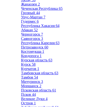
Жанаозен
2
Чеченская Республика
65
Грозный
44
Урус-Мартан
7
Гудермес
6
Республика Хакасия
64
Абакан
52
Черногорск
7
Саяногорск
3
Республика Карелия
63
Петрозаводск
60
Костомукша
1
Кондопога
1
Курская область
63
Курск
58
Курчатов
1
Тамбовская область
63
Тамбов
54
Мичуринск
3
Моршанск
2
Псковская область
61
Псков
44
Великие Луки
4
Остров
1