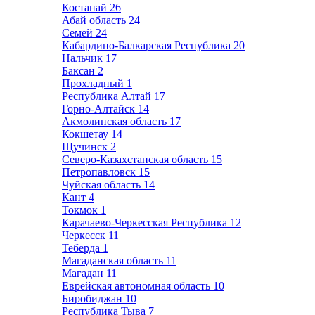
Костанай
26
Абай область
24
Семей
24
Кабардино-Балкарская Республика
20
Нальчик
17
Баксан
2
Прохладный
1
Республика Алтай
17
Горно-Алтайск
14
Акмолинская область
17
Кокшетау
14
Щучинск
2
Северо-Казахстанская область
15
Петропавловск
15
Чуйская область
14
Кант
4
Токмок
1
Карачаево-Черкесская Республика
12
Черкесск
11
Теберда
1
Магаданская область
11
Магадан
11
Еврейская автономная область
10
Биробиджан
10
Республика Тыва
7