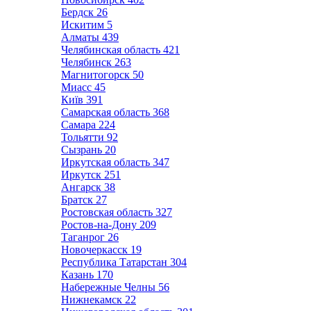
Бердск
26
Искитим
5
Алматы
439
Челябинская область
421
Челябинск
263
Магнитогорск
50
Миасс
45
Київ
391
Самарская область
368
Самара
224
Тольятти
92
Сызрань
20
Иркутская область
347
Иркутск
251
Ангарск
38
Братск
27
Ростовская область
327
Ростов-на-Дону
209
Таганрог
26
Новочеркасск
19
Республика Татарстан
304
Казань
170
Набережные Челны
56
Нижнекамск
22