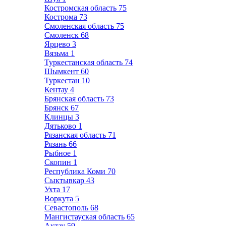
Костромская область
75
Кострома
73
Смоленская область
75
Смоленск
68
Ярцево
3
Вязьма
1
Туркестанская область
74
Шымкент
60
Туркестан
10
Кентау
4
Брянская область
73
Брянск
67
Клинцы
3
Дятьково
1
Рязанская область
71
Рязань
66
Рыбное
1
Скопин
1
Республика Коми
70
Сыктывкар
43
Ухта
17
Воркута
5
Севастополь
68
Мангистауская область
65
Актау
59