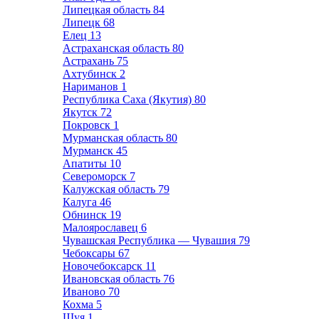
Липецкая область
84
Липецк
68
Елец
13
Астраханская область
80
Астрахань
75
Ахтубинск
2
Нариманов
1
Республика Саха (Якутия)
80
Якутск
72
Покровск
1
Мурманская область
80
Мурманск
45
Апатиты
10
Североморск
7
Калужская область
79
Калуга
46
Обнинск
19
Малоярославец
6
Чувашская Республика — Чувашия
79
Чебоксары
67
Новочебоксарск
11
Ивановская область
76
Иваново
70
Кохма
5
Шуя
1