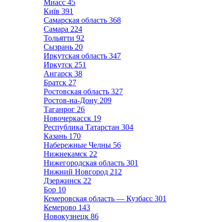
Миасс
45
Київ
391
Самарская область
368
Самара
224
Тольятти
92
Сызрань
20
Иркутская область
347
Иркутск
251
Ангарск
38
Братск
27
Ростовская область
327
Ростов-на-Дону
209
Таганрог
26
Новочеркасск
19
Республика Татарстан
304
Казань
170
Набережные Челны
56
Нижнекамск
22
Нижегородская область
301
Нижний Новгород
212
Дзержинск
22
Бор
10
Кемеровская область — Кузбасс
301
Кемерово
143
Новокузнецк
86