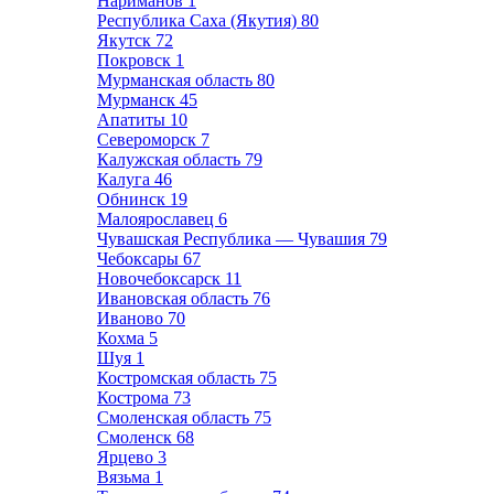
Нариманов
1
Республика Саха (Якутия)
80
Якутск
72
Покровск
1
Мурманская область
80
Мурманск
45
Апатиты
10
Североморск
7
Калужская область
79
Калуга
46
Обнинск
19
Малоярославец
6
Чувашская Республика — Чувашия
79
Чебоксары
67
Новочебоксарск
11
Ивановская область
76
Иваново
70
Кохма
5
Шуя
1
Костромская область
75
Кострома
73
Смоленская область
75
Смоленск
68
Ярцево
3
Вязьма
1