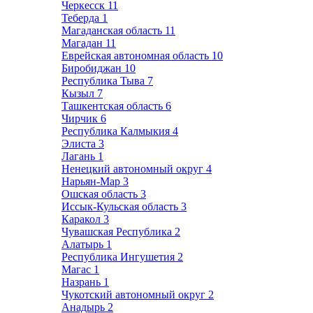
Черкесск
11
Теберда
1
Магаданская область
11
Магадан
11
Еврейская автономная область
10
Биробиджан
10
Республика Тыва
7
Кызыл
7
Ташкентская область
6
Чирчик
6
Республика Калмыкия
4
Элиста
3
Лагань
1
Ненецкий автономный округ
4
Нарьян-Мар
3
Ошская область
3
Иссык-Кульская область
3
Каракол
3
Чувашская Республика
2
Алатырь
1
Республика Ингушетия
2
Магас
1
Назрань
1
Чукотский автономный округ
2
Анадырь
2